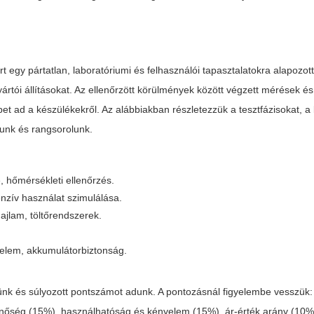
t egy pártatlan, laboratóriumi és felhasználói tapasztalatokra alapozot
gyártói állításokat. Az ellenőrzött körülmények között végzett mérések 
et ad a készülékekről. Az alábbiakban részletezzük a tesztfázisokat, a 
zunk és rangsorolunk.
, hőmérsékleti ellenőrzés.
enzív használat szimulálása.
hajlam, töltőrendszerek.
delem, akkumulátorbiztonság.
nk és súlyozott pontszámot adunk. A pontozásnál figyelembe vesszük: 
minőség (15%), használhatóság és kényelem (15%), ár-érték arány (10%