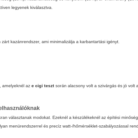
tíven legyenek kiválasztva.
zárt kazánrendszer, ami minimalizálja a karbantartási igényt.
i, amelyeknél az
e cigi teszt
során alacsony volt a szivárgás és jó volt
felhasználóknak
yakran választanak modokat. Ezeknél a készülékeknél az építési minőség
lyan menürendszerrel és precíz watt-/hőmérséklet-szabályozással rend