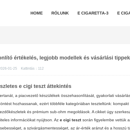
HOME
RÓLUNK
E CIGARETTA-3
E CIG
nlító értékelés, legjobb modellek és vásárlási tippe
2026-01-25
Kattintás：
112
észletes
e cigi teszt
áttekintés
rtanát, a piacvezető készülékek összehasonlítását, gyakorlati vásárlás
döntést hozhassanak, ezért többféle kategóriában teszteltünk: kompakt
ezdőkészletek és prémium sub-ohm megoldások. A cikket úgy szerkesz
iteles információkat nyújtson. Az
e cigi teszt
során figyelembe vettük a
i sebességet, a szivárgásmentességet, az ár-érték arányt és a hosszú 