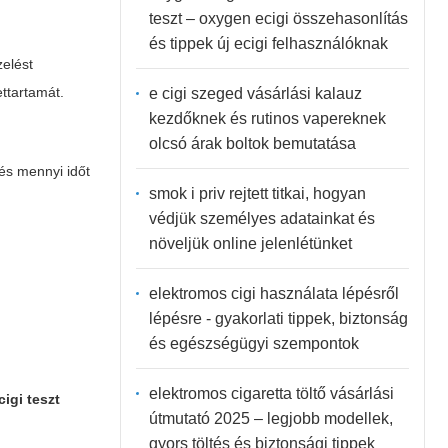
teszt – oxygen ecigi összehasonlítás
és tippek új ecigi felhasználóknak
zelést
ettartamát.
e cigi szeged vásárlási kalauz
kezdőknek és rutinos vapereknek
olcsó árak boltok bemutatása
és mennyi időt
smok i priv rejtett titkai, hogyan
védjük személyes adatainkat és
növeljük online jelenlétünket
elektromos cigi használata lépésről
lépésre - gyakorlati tippek, biztonság
és egészségügyi szempontok
elektromos cigaretta töltő vásárlási
cigi teszt
útmutató 2025 – legjobb modellek,
gyors töltés és biztonsági tippek