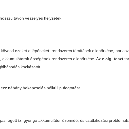
 hosszú távon veszélyes helyzetek.
kövesd ezeket a lépéseket: rendszeres tömítések ellenőrzése, porlasz
snál, akkumulátorok épségének rendszeres ellenőrzése. Az
e cigi teszt
ta
eghibásodás kockázatát.
végezz néhány bekapcsolás nélküli pufogtatást.
rgás, égett íz, gyenge akkumulátor-üzemidő, és csatlakozási problémák