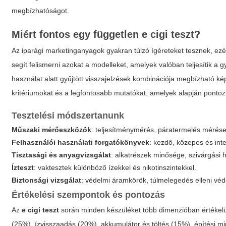
megbízhatóságot.
Miért fontos egy független
e cigi teszt
?
Az iparági marketinganyagok gyakran túlzó ígéreteket tesznek, ezér
segít felismerni azokat a modelleket, amelyek valóban teljesítik a 
használat alatt gyűjtött visszajelzések kombinációja megbízható kép
kritériumokat és a legfontosabb mutatókat, amelyek alapján ponto
Tesztelési módszertanunk
Műszaki mérőeszközök
: teljesítménymérés, páratermelés mérése
Felhasználói használati forgatókönyvek
: kezdő, közepes és int
Tisztasági és anyagvizsgálat
: alkatrészek minősége, szivárgási 
Ízteszt
: vaktesztek különböző ízekkel és nikotinszintekkel.
Biztonsági vizsgálat
: védelmi áramkörök, túlmelegedés elleni vé
Értékelési szempontok és pontozás
Az
e cigi teszt
során minden készüléket több dimenzióban értékelü
(25%), ízvisszaadás (20%), akkumulátor és töltés (15%), építési 