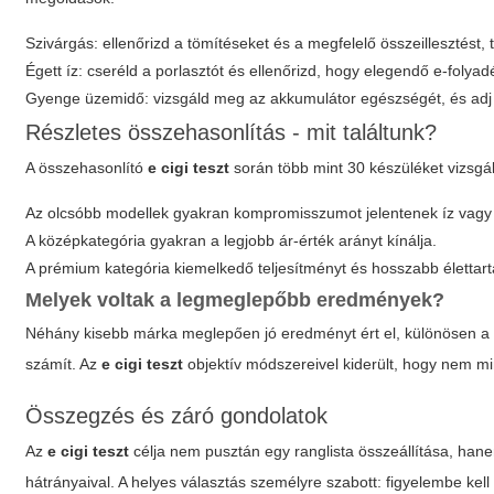
Szivárgás: ellenőrizd a tömítéseket és a megfelelő összeillesztést, t
Égett íz: cseréld a porlasztót és ellenőrizd, hogy elegendő e-folya
Gyenge üzemidő: vizsgáld meg az akkumulátor egészségét, és adj elő
Részletes összehasonlítás - mit találtunk?
A összehasonlító
e cigi teszt
során több mint 30 készüléket vizsgá
Az olcsóbb modellek gyakran kompromisszumot jelentenek íz vagy 
A középkategória gyakran a legjobb ár-érték arányt kínálja.
A prémium kategória kiemelkedő teljesítményt és hosszabb élettar
Melyek voltak a legmeglepőbb eredmények?
Néhány kisebb márka meglepően jó eredményt ért el, különösen a p
számít. Az
e cigi teszt
objektív módszereivel kiderült, hogy nem min
Összegzés és záró gondolatok
Az
e cigi teszt
célja nem pusztán egy ranglista összeállítása, hane
hátrányaival. A helyes választás személyre szabott: figyelembe kel