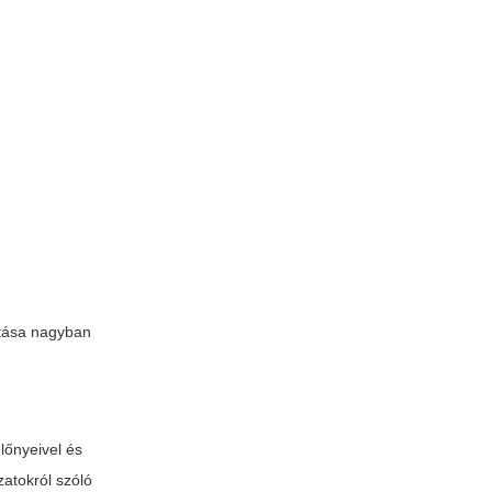
itása nagyban
lőnyeivel és
zatokról szóló