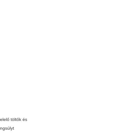
lelő töltők és
ngsúlyt