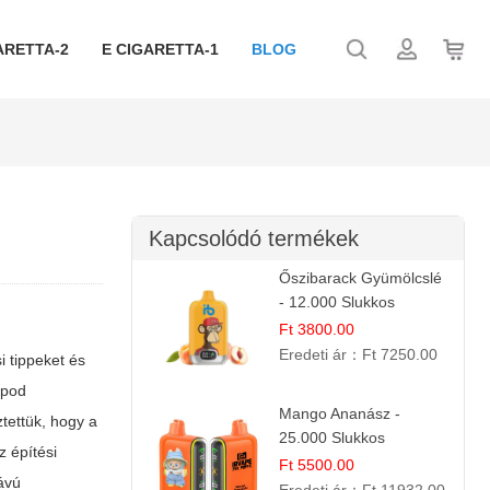
ARETTA-2
E CIGARETTA-1
BLOG
k
Kapcsolódó termékek
Őszibarack Gyümölcslé
- 12.000 Slukkos
eldobható e-Cigaretta |
Ft 3800.00
Friss Gyümölcs Íz
Eredeti ár：
Ft 7250.00
i tippeket és
 pod
Mango Ananász -
tettük, hogy a
25.000 Slukkos
z építési
eldobható E-cigaretta |
Ft 5500.00
távú
Trópusi Ízélmény