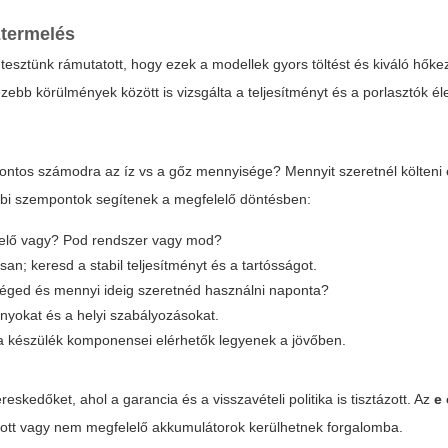
ztermelés
tesztünk rámutatott, hogy ezek a modellek gyors töltést és kiváló hőke
ebb körülmények között is vizsgálta a teljesítményt és a porlasztók él
fontos számodra az íz vs a gőz mennyisége? Mennyit szeretnél költeni 
bi szempontok segítenek a megfelelő döntésben:
dvelő vagy? Pod rendszer vagy mod?
n; keresd a stabil teljesítményt és a tartósságot.
kséged és mennyi ideig szeretnéd használni naponta?
ványokat és a helyi szabályozásokat.
y a készülék komponensei elérhetők legyenek a jövőben.
skedőket, ahol a garancia és a visszavételi politika is tisztázott. Az
e 
ított vagy nem megfelelő akkumulátorok kerülhetnek forgalomba.