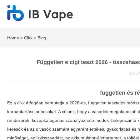
Home
>
Cikk
>
Blog
Független e cigi teszt 2026 - összehaso
Idő：
független és r
Ez a cikk átfogóan bemutatja a 2026-os, független tesztelés módsze
karbantartási tanácsokat. A célunk, hogy a vásárlók megalapozott 
rendszerek, középkategóriás szabályozható modok, belépőszintű k
keresők és az olvasók számára egyaránt értékes, gyakorlatias és h
minőséget, az ízvisszaadást, az akkumulátor-élettartamot, a töltés