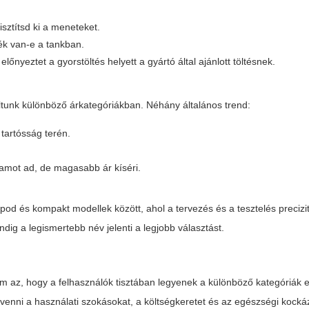
isztítsd ki a meneteket.
dék van-e a tankban.
nyeztet a gyorstöltés helyett a gyártó által ajánlott töltésnek.
ltunk különböző árkategóriákban. Néhány általános trend:
tartósság terén.
tamot ad, de magasabb ár kíséri.
od és kompakt modellek között, ahol a tervezés és a tesztelés preciz
dig a legismertebb név jelenti a legjobb választást.
m az, hogy a felhasználók tisztában legyenek a különböző kategóriák e
l venni a használati szokásokat, a költségkeretet és az egészségi kocká