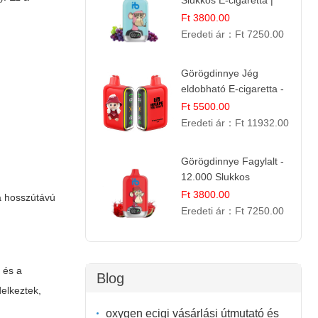
Slukkos E-cigaretta |
Kifinomult Gyümölcs Íz
Ft 3800.00
Eredeti ár：
Ft 7250.00
Görögdinnye Jég
eldobható E-cigaretta -
25.000 Slukk | Frissítő
Ft 5500.00
Nyári Íz
Eredeti ár：
Ft 11932.00
Görögdinnye Fagylalt -
12.000 Slukkos
eldobható e-Cigaretta
Ft 3800.00
 a hosszútávú
Eredeti ár：
Ft 7250.00
 és a
Blog
elkeztek,
oxygen ecigi vásárlási útmutató és