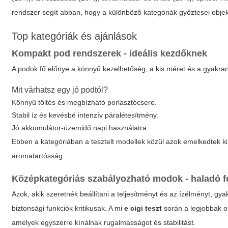
rendszer segít abban, hogy a különböző kategóriák győztesei objek
Top kategóriák és ajánlások
Kompakt pod rendszerek - ideális kezdőknek
A podok fő előnye a könnyű kezelhetőség, a kis méret és a gyakran 
Mit várhatsz egy jó podtól?
Könnyű töltés és megbízható porlasztócsere.
Stabil íz és kevésbé intenzív páralétesítmény.
Jó akkumulátor-üzemidő napi használatra.
Ebben a kategóriában a tesztelt modellek közül azok emelkedtek k
aromatartósság.
Középkategóriás szabályozható modok - haladó 
Azok, akik szeretnék beállítani a teljesítményt és az ízélményt, g
biztonsági funkciók kritikusak. A mi
e cigi teszt
során a legjobbak o
amelyek egyszerre kínálnak rugalmasságot és stabilitást.