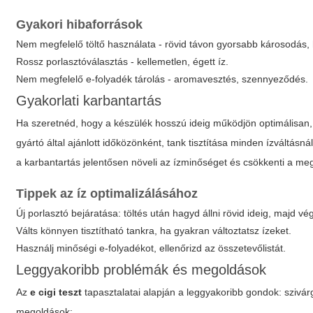
Gyakori hibaforrások
Nem megfelelő töltő használata - rövid távon gyorsabb károsodás,
Rossz porlasztóválasztás - kellemetlen, égett íz.
Nem megfelelő e-folyadék tárolás - aromavesztés, szennyeződés.
Gyakorlati karbantartás
Ha szeretnéd, hogy a készülék hosszú ideig működjön optimálisan, 
gyártó által ajánlott időközönként, tank tisztítása minden ízváltá
a karbantartás jelentősen növeli az ízminőséget és csökkenti a m
Tippek az íz optimalizálásához
Új porlasztó bejáratása: töltés után hagyd állni rövid ideig, majd 
Válts könnyen tisztítható tankra, ha gyakran változtatsz ízeket.
Használj minőségi e-folyadékot, ellenőrizd az összetevőlistát.
Leggyakoribb problémák és megoldások
Az
e cigi teszt
tapasztalatai alapján a leggyakoribb gondok: szivá
megoldások: