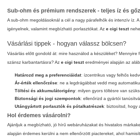
Sub-ohm és prémium rendszerek - teljes íz és gő
A sub-ohm megoldásoknál a cél a nagy párafelhők és intenzív íz. A 
igényelnek, valamint megbízható porlasztókat. Az
e cigi teszt
nehez
Vásárlási tippek - hogyan válassz bölcsen?
Vásárlás előtt gondold át: mire használod a készüléket? Mennyire 
szánsz karbantartásra? Az
e cigi teszt
eredményei alapján az aláb
Határozd meg a preferenciáidat
: ízcentrikus vagy felhős ke
Ár-érték ellenőrzése
: ne a legdrágábbat vedd meg automatikusa
Töltési és akkumulátorigény
: milyen gyors töltésre van szü
Biztonsági és jogi szempontok
: ellenőrizd a gyártói tanúsít
Utángyártott porlasztók és pótalkatrészek
: biztosítsd, hog
Hol érdemes vásárolni?
Ajánljuk a megbízható, jó hírű webáruházakat és hivatalos márkakere
alapján érdemes kerülni a nem ellenőrzött piactereket, ahol hamis