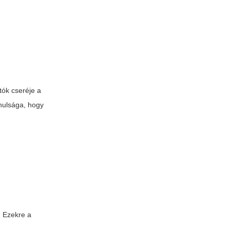
tók cseréje a
nulsága, hogy
. Ezekre a