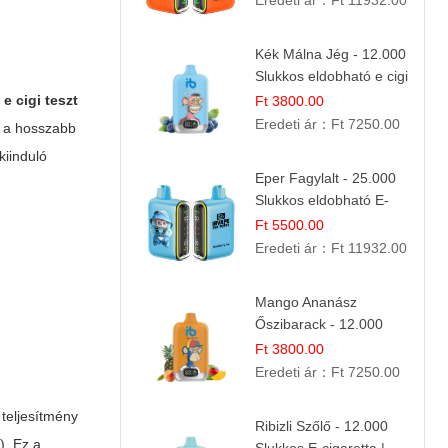
Eredeti ár：
Ft 11932.00
Kék Málna Jég - 12.000
Slukkos eldobható e cigi
| Frissítő Bogyós Íz
t
e cigi teszt
Ft 3800.00
Eredeti ár：
Ft 7250.00
és a hosszabb
kiinduló
Eper Fagylalt - 25.000
Slukkos eldobható E-
cigaretta | Édes
Ft 5500.00
Desszert Íz
Eredeti ár：
Ft 11932.00
Mango Ananász
Őszibarack - 12.000
Slukkos eldobható e-
Ft 3800.00
Cigaretta
Eredeti ár：
Ft 7250.00
teljesítmény
Ribizli Szőlő - 12.000
). Ez a