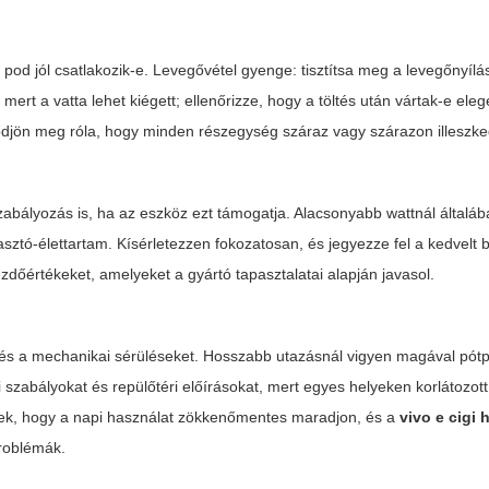
 pod jól csatlakozik-e. Levegővétel gyenge: tisztítsa meg a levegőnyílá
 mert a vatta lehet kiégett; ellenőrizze, hogy a töltés után vártak-e ele
őződjön meg róla, hogy minden részegység száraz vagy szárazon illeszke
zabályozás is, ha az eszköz ezt támogatja. Alacsonyabb wattnál általáb
ztó-élettartam. Kísérletezzen fokozatosan, és jegyezze fel a kedvelt be
dőértékeket, amelyeket a gyártó tapasztalatai alapján javasol.
or és a mechanikai sérüléseket. Hosszabb utazásnál vigyen magával pótp
i szabályokat és repülőtéri előírásokat, mert egyes helyeken korlátozott
enek, hogy a napi használat zökkenőmentes maradjon, és a
vivo e cigi 
roblémák.