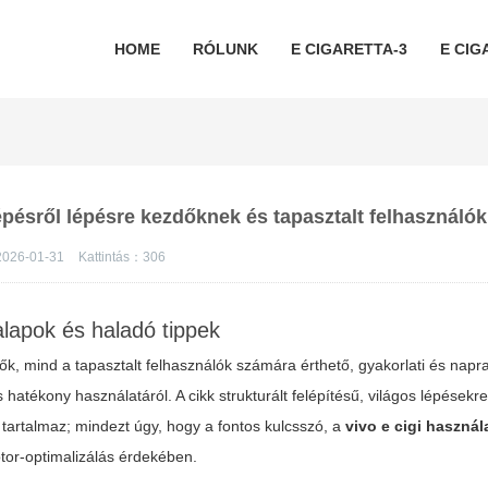
HOME
RÓLUNK
E CIGARETTA-3
E CIG
 lépésről lépésre kezdőknek és tapasztalt felhasználó
026-01-31
Kattintás：
306
apok és haladó tippek
dők, mind a tapasztalt felhasználók számára érthető, gyakorlati és napr
hatékony használatáról. A cikk strukturált felépítésű, világos lépésekre
t tartalmaz; mindezt úgy, hogy a fontos kulcsszó, a
vivo e cigi használ
tor-optimalizálás érdekében.