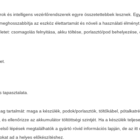
orok és intelligens vezérlőrendszerek egyre összetettebbek lesznek. Egy
, meghosszabbítja az eszköz élettartamát és növeli a használati élményt
et: csomagolás felnyitása, akku töltése, porlasztó/pod behelyezése, e
et.
s tapasztalata.
ag tartalmát: maga a készülék, podok/porlasztók, töltőkábel, pótalkatr
s ellenőrizze az akkumulátor töltöttségi szintjét. Ha a készülék teljese
 első lépések megtalálhatók a gyártó rövid információs lapján, de az itt
kat ad a helyes előkészítéshez.