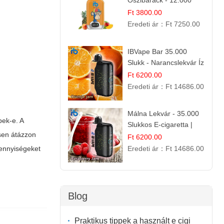
Őszibarack - 12.000
Slukkos eldobható e-
Ft 3800.00
Cigaretta
Eredeti ár：
Ft 7250.00
IBVape Bar 35.000
Slukk - Narancslekvár Íz
| Prémium E-cigaretta
Ft 6200.00
Eredeti ár：
Ft 14686.00
Málna Lekvár - 35.000
pek-e. A
Slukkos E-cigaretta |
esen átázzon
IBVape Bar Édes
Ft 6200.00
Gyümölcs Íz
Eredeti ár：
Ft 14686.00
mennyiségeket
Blog
Praktikus tippek a használt e cigi