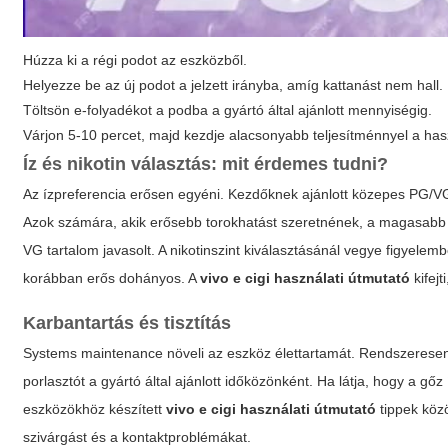
Húzza ki a régi podot az eszközből.
Helyezze be az új podot a jelzett irányba, amíg kattanást nem hall.
Töltsön e-folyadékot a podba a gyártó által ajánlott mennyiségig.
Várjon 5-10 percet, majd kezdje alacsonyabb teljesítménnyel a has
Íz és nikotin választás: mit érdemes tudni?
Az ízpreferencia erősen egyéni. Kezdőknek ajánlott közepes PG/VG
Azok számára, akik erősebb torokhatást szeretnének, a magasabb 
VG tartalom javasolt. A nikotinszint kiválasztásánál vegye figyelem
korábban erős dohányos. A
vivo e cigi használati útmutató
kifej
Karbantartás és tisztítás
Systems maintenance növeli az eszköz élettartamát. Rendszeresen törö
porlasztót a gyártó által ajánlott időközönként. Ha látja, hogy a gőz 
eszközökhöz készített
vivo e cigi használati útmutató
tippek közö
szivárgást és a kontaktproblémákat.