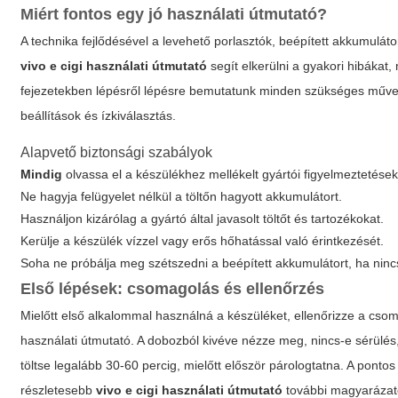
Miért fontos egy jó használati útmutató?
A technika fejlődésével a levehető porlasztók, beépített akkumulát
vivo e cigi használati útmutató
segít elkerülni a gyakori hibákat
fejezetekben lépésről lépésre bemutatunk minden szükséges művelet
beállítások és ízkiválasztás.
Alapvető biztonsági szabályok
Mindig
olvassa el a készülékhez mellékelt gyártói figyelmeztetések
Ne hagyja felügyelet nélkül a töltőn hagyott akkumulátort.
Használjon kizárólag a gyártó által javasolt töltőt és tartozékokat.
Kerülje a készülék vízzel vagy erős hőhatással való érintkezését.
Soha ne próbálja meg szétszedni a beépített akkumulátort, ha ninc
Első lépések: csomagolás és ellenőrzés
Mielőtt első alkalommal használná a készüléket, ellenőrizze a csom
használati útmutató. A dobozból kivéve nézze meg, nincs-e sérülés, é
töltse legalább 30-60 percig, mielőtt először párologtatna. A pontos
részletesebb
vivo e cigi használati útmutató
további magyarázato