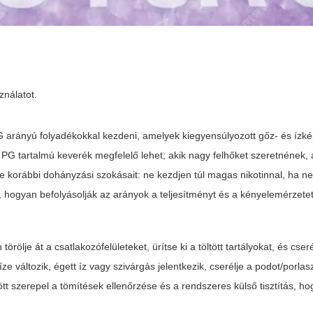
ználatot.
 arányú folyadékokkal kezdeni, amelyek kiegyensúlyozott gőz- és ízk
PG tartalmú keverék megfelelő lehet; akik nagy felhőket szeretnének
be korábbi dohányzási szokásait: ne kezdjen túl magas nikotinnal, ha n
ti, hogyan befolyásolják az arányok a teljesítményt és a kényelemérzetet
lje át a csatlakozófelületeket, ürítse ki a töltött tartályokat, és cseré
íze változik, égett íz vagy szivárgás jelentkezik, cserélje a podot/porlas
tt szerepel a tömítések ellenőrzése és a rendszeres külső tisztítás, hog