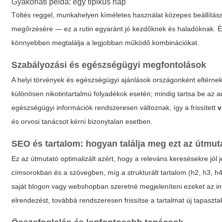
Gyakorlati példa: egy tipikus nap
Töltés reggel, munkahelyen kíméletes használat közepes beállítássa
megőrzésére — ez a rutin egyaránt jó kezdőknek és haladóknak. Ér
könnyebben megtalálja a legjobban működő kombinációkat.
Szabályozási és egészségügyi megfontolások
A helyi törvények és egészségügyi ajánlások országonként eltérnek; 
különösen nikotintartalmú folyadékok esetén; mindig tartsa be az a
egészségügyi információk rendszeresen változnak, így a frissített
v
és orvosi tanácsot kérni bizonytalan esetben.
SEO és tartalom: hogyan találja meg ezt az útmu
Ez az útmutató optimalizált azért, hogy a releváns keresésekre jól
címsorokban és a szövegben, míg a strukturált tartalom (h2, h3, h
saját blogon vagy webshopban szeretné megjeleníteni ezeket az in
elrendezést, továbbá rendszeresen frissítse a tartalmat új tapasztal