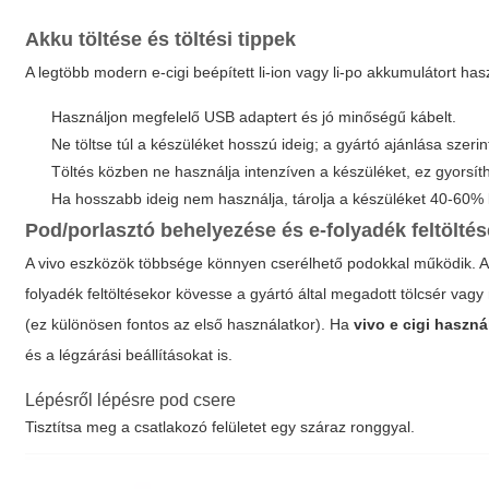
Akku töltése és töltési tippek
A legtöbb modern e-cigi beépített li-ion vagy li-po akkumulátort has
Használjon megfelelő USB adaptert és jó minőségű kábelt.
Ne töltse túl a készüléket hosszú ideig; a gyártó ajánlása szeri
Töltés közben ne használja intenzíven a készüléket, ez gyorsít
Ha hosszabb ideig nem használja, tárolja a készüléket 40-60% kö
Pod/porlasztó behelyezése és e-folyadék feltöltés
A vivo eszközök többsége könnyen cserélhető podokkal működik. A 
folyadék feltöltésekor kövesse a gyártó által megadott tölcsér vagy n
(ez különösen fontos az első használatkor). Ha
vivo e cigi haszná
és a légzárási beállításokat is.
Lépésről lépésre pod csere
Tisztítsa meg a csatlakozó felületet egy száraz ronggyal.