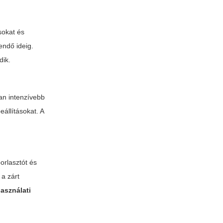
sokat és
gendő ideig.
dik.
an intenzívebb
állításokat. A
orlasztót és
 a zárt
használati