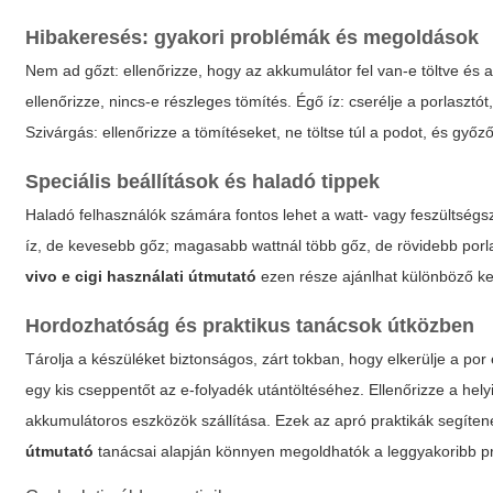
Hibakeresés: gyakori problémák és megoldások
Nem ad gőzt: ellenőrizze, hogy az akkumulátor fel van-e töltve és a
ellenőrizze, nincs-e részleges tömítés. Égő íz: cserélje a porlasztót,
Szivárgás: ellenőrizze a tömítéseket, ne töltse túl a podot, és gy
Speciális beállítások és haladó tippek
Haladó felhasználók számára fontos lehet a watt- vagy feszültségs
íz, de kevesebb gőz; magasabb wattnál több gőz, de rövidebb porlas
vivo e cigi használati útmutató
ezen része ajánlhat különböző kez
Hordozhatóság és praktikus tanácsok útközben
Tárolja a készüléket biztonságos, zárt tokban, hogy elkerülje a p
egy kis cseppentőt az e-folyadék utántöltéséhez. Ellenőrizze a hely
akkumulátoros eszközök szállítása. Ezek az apró praktikák segít
útmutató
tanácsai alapján könnyen megoldhatók a leggyakoribb p