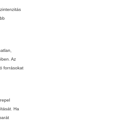
zintenzitás
őbb
atlan,
lében. Az
ó forrásokat
repel
ítását. Ha
barát