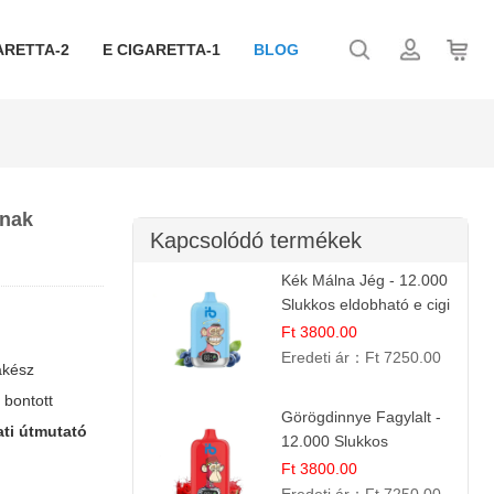
ARETTA-2
E CIGARETTA-1
BLOG
knak
Kapcsolódó termékek
Kék Málna Jég - 12.000
Slukkos eldobható e cigi
| Frissítő Bogyós Íz
Ft 3800.00
Eredeti ár：
Ft 7250.00
akész
 bontott
Görögdinnye Fagylalt -
ati útmutató
12.000 Slukkos
eldobható e-Cigaretta
Ft 3800.00