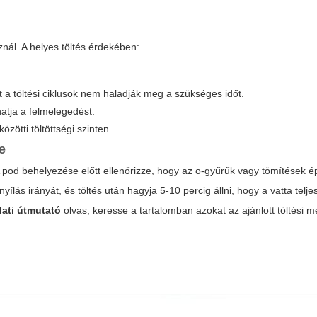
znál. A helyes töltés érdekében:
nt a töltési ciklusok nem haladják meg a szükséges időt.
hatja a felmelegedést.
zötti töltöttségi szinten.
e
pod behelyezése előtt ellenőrizze, hogy az o-gyűrűk vagy tömítések é
yílás irányát, és töltés után hagyja 5-10 percig állni, hogy a vatta telj
lati útmutató
olvas, keresse a tartalomban azokat az ajánlott töltési 