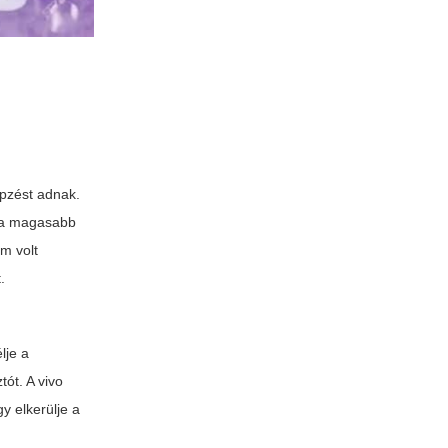
épzést adnak.
, a magasabb
em volt
.
lje a
ztót. A
vivo
y elkerülje a