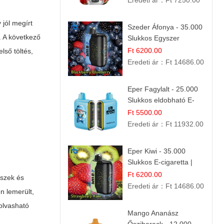
Eredeti ár：
Ft 7250.00
 jól megírt
Szeder Áfonya - 35.000
. A következő
Slukkos Egyszer
Használatos E-cigaretta
Ft 6200.00
lső töltés,
| Prémium Ízélmény
Eredeti ár：
Ft 14686.00
Eper Fagylalt - 25.000
Slukkos eldobható E-
cigaretta | Édes
Ft 5500.00
Desszert Íz
Eredeti ár：
Ft 11932.00
Eper Kiwi - 35.000
Slukkos E-cigaretta |
IBVape Bar Friss
Ft 6200.00
észek és
Gyümölcs Ízek
Eredeti ár：
Ft 14686.00
n lemerült,
 olvasható
Mango Ananász