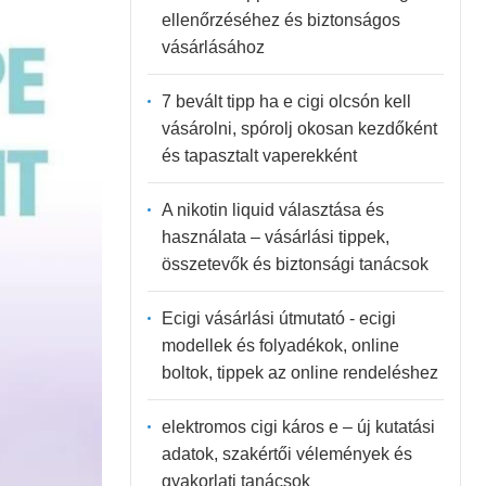
ellenőrzéséhez és biztonságos
vásárlásához
7 bevált tipp ha e cigi olcsón kell
vásárolni, spórolj okosan kezdőként
és tapasztalt vaperekként
A nikotin liquid választása és
használata – vásárlási tippek,
összetevők és biztonsági tanácsok
Ecigi vásárlási útmutató - ecigi
modellek és folyadékok, online
boltok, tippek az online rendeléshez
elektromos cigi káros e – új kutatási
adatok, szakértői vélemények és
gyakorlati tanácsok