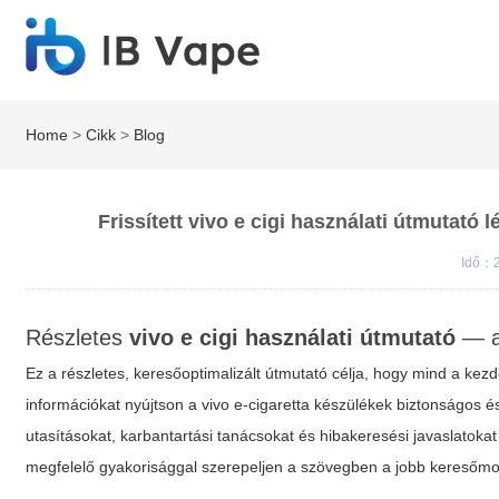
Home
>
Cikk
>
Blog
Frissített vivo e cigi használati útmutató
Idő：2
Részletes
vivo e cigi használati útmutató
— al
Ez a részletes, keresőoptimalizált útmutató célja, hogy mind a kez
információkat nyújtson a vivo e-cigaretta készülékek biztonságos és 
utasításokat, karbantartási tanácsokat és hibakeresési javaslatoka
megfelelő gyakorisággal szerepeljen a szövegben a jobb keresőmo