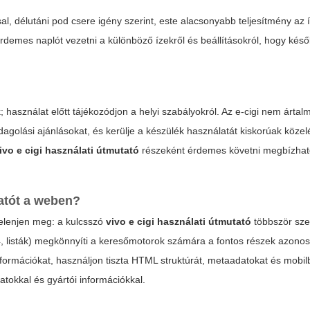
l, délutáni pod csere igény szerint, este alacsonyabb teljesítmény az í
demes naplót vezetni a különböző ízekről és beállításokról, hogy kés
használat előtt tájékozódjon a helyi szabályokról. Az e-cigi nem ártalm
dagolási ajánlásokat, és kerülje a készülék használatát kiskorúak köze
ivo e cigi használati útmutató
részeként érdemes követni megbízhat
tatót a weben?
 jelenjen meg: a kulcsszó
vivo e cigi használati útmutató
többször sze
4, listák) megkönnyíti a keresőmotorok számára a fontos részek azonos
formációkat, használjon tiszta HTML struktúrát, metaadatokat és mobil
atokkal és gyártói információkkal.