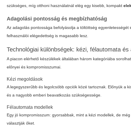
szükséges, míg otthoni használatnál elég egy kisebb, kompakt
ele
Adagolási pontosság és megbízhatóság
Az adagolás pontossága befolyásolja a töltöttség egyenletességét 
felhasználói elégedettség is magasabb lesz.
Technológiai különbségek: kézi, félautomata é
A piacon elérhető készülékek általában három kategóriába sorolha
előnyei és kompromisszumai.
Kézi megoldások
A legegyszerűbb és legolcsóbb opciók közé tartoznak. Előnyük a ki
és a nagyobb emberi beavatkozás szükségessége.
Félautomata modellek
Egy jó kompromisszum: gyorsabbak, mint a kézi modellek, de még m
választják őket.