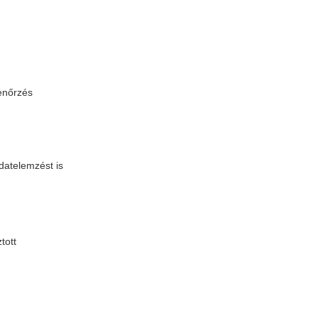
lenőrzés
atelemzést is
tott