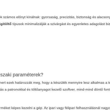
 számos előnyt kínálnak: gyorsaság, precizitás, biztonság és alacso
igitöltő
típusok minimalizálják a szivárgást és egyenletes adagolást bi
űszaki paraméterek?
 mert ezek határozzák meg, hogy a készülék mennyire lesz alkalmas a t
itás a patronokkal és töltőanyagot kezelő szoftver, mind-mind döntő fo
rméket képes kezelni a gép. Az ipari vagy félipari felhasználásnál nag