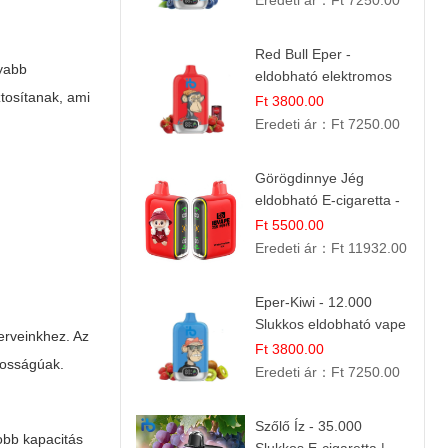
Eredeti ár：
Ft 7250.00
Red Bull Eper -
nyabb
eldobható elektromos
ztosítanak, ami
cigi | Energizáló
Ft 3800.00
Gyümölcs Íz
Eredeti ár：
Ft 7250.00
Görögdinnye Jég
eldobható E-cigaretta -
25.000 Slukk | Frissítő
Ft 5500.00
Nyári Íz
Eredeti ár：
Ft 11932.00
Eper-Kiwi - 12.000
Slukkos eldobható vape
erveinkhez. Az
| Friss Gyümölcs
Ft 3800.00
ntosságúak.
Kombináció
Eredeti ár：
Ft 7250.00
Szőlő Íz - 35.000
yobb kapacitás