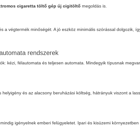
ktromos cigaretta töltő gép új cigitöltő
megoldás is.
és a végtermék minőségét. A jó eszköz minimális szórással dolgozik, íg
s automata rendszerek
tók: kézi, félautomata és teljesen automata. Mindegyik típusnak meg
s helyigény és az alacsony beruházási költség, hátrányuk viszont a l
indig igényelnek emberi felügyeletet. Ipari és kisüzemi környezetben