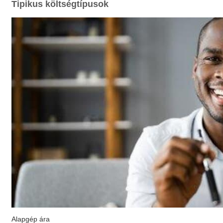
Tipikus költségtípusok
Alapgép ára