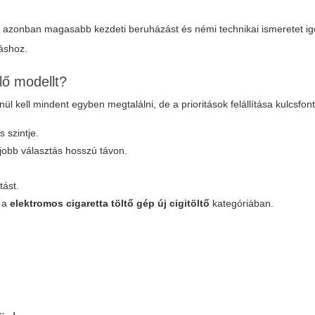
, azonban magasabb kezdeti beruházást és némi technikai ismeretet i
áshoz.
lő modellt?
enül kell mindent egyben megtalálni, de a prioritások felállítása kulcsfo
 szintje.
jobb választás hosszú távon.
tást.
t a
elektromos cigaretta töltő gép új cigitöltő
kategóriában.