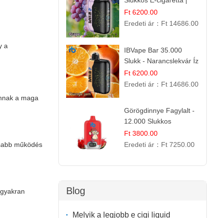
Slukkos E-cigaretta |
Friss Gyümölcs Aroma
Ft 6200.00
Eredeti ár：
Ft 14686.00
y a
IBVape Bar 35.000
Slukk - Narancslekvár Íz
| Prémium E-cigaretta
Ft 6200.00
Eredeti ár：
Ft 14686.00
vannak a maga
Görögdinnye Fagylalt -
12.000 Slukkos
eldobható e-Cigaretta
Ft 3800.00
Eredeti ár：
Ft 7250.00
assabb működés
Blog
 gyakran
Melyik a legjobb e cigi liquid