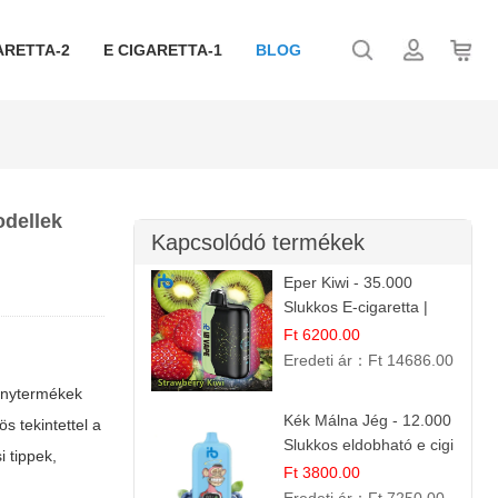
ARETTA-2
E CIGARETTA-1
BLOG
odellek
Kapcsolódó termékek
Eper Kiwi - 35.000
Slukkos E-cigaretta |
IBVape Bar Friss
Ft 6200.00
Gyümölcs Ízek
Eredeti ár：
Ft 14686.00
hánytermékek
Kék Málna Jég - 12.000
s tekintettel a
Slukkos eldobható e cigi
 tippek,
| Frissítő Bogyós Íz
Ft 3800.00