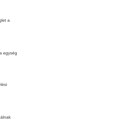
glet a
ta egység
lési
nálnak