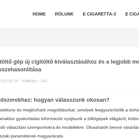
HOME
RÓLUNK
E CIGARETTA-3
E CIG
töltő gép új cigitöltő kiválasztásához és a legjobb m
sszehasonlítása
026-05-24
Kattintás：
144
ndszerekhez: hogyan válasszunk okosan?
 hatékony és megbízható megoldásokat, amelyek leegyszerűsítik a do
akkor gyakorlatias információt nyújtsunk a töltőgépek világáról, különö
dó választási szempontokra és modellekre. Olvashatók benne vásárlási
műszaki paraméterek magyarázata.