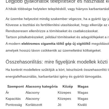
Legjobb gyakorlatok telepítéskor és használat 
A hibák többsége helytelen telepítésből, vagy hiányos karbantartá
Az üzembe helyezést mindig szakember végezze, ha a gyártó így j
Kövesse a tisztítási és fertőtlenítési utasításokat, hogy elkerülje a
Rendszeresen ellenőrizze a tömítéseket és csatlakozásokat.
Tartson pótalkatrészeket, például tömítéseket és adagolófejeket a 
A modern
elektromos cigaretta töltő gép új cigitöltő
megoldások 
amelyek hosszú távon csökkentik az üzemeltetési költségeket.
Összehasonlítás: mire figyeljünk modellek közti 
Ha konkrét modellekre szűkítjük a kört, készítsünk összehasonlító 
energiafelhasználás, karbantartási igény és gyártói támogatás.
Szempont
Alacsony kategória
Közép
Magas
Ár
Alacsony
Közepes
Magas
Kapacitás
Alacsony
Közepes
Magas
Pontosság
Korlátozott
Jó
Kiváló