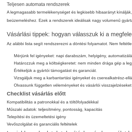
Teljesen automata rendszerek
A legmagasabb termelékenységet és legkisebb hibaarányt kínálják
beüzemeléshez. Ezek a rendszerek ideálisak nagy volumenű gyárt
Vásárlási tippek: hogyan válasszuk ki a megfele
Az alábbi lista segít rendszerezni a döntési folyamatot. Nem feltétl
Mérjünk fel igényeket: napi darabszám, helyigény, automatizálás
Határozzuk meg a költségkeretet: nem minden drága gép a leg
Értékeljük a gyártói támogatást és garanciát.
Vizsgáljuk meg a karbantartási igényeket és cserealkatrész-ellá
Olvassunk független véleményeket és vásárlói visszajelzéseke
Checklist vásárlás előtt
Kompatibilitás a patronokkal és a töltőfolyadékkal
Műszaki adatok: teljesítmény, pontosság, kapacitás
Telepítési és üzemeltetési igény
Vevőszolgálat és garanciális feltételek