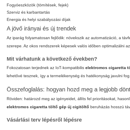
Fogyóeszközök (tömítések, fejek)
Szerviz és karbantartás
Energia és helyi szabályozási díjak
A jövő irányai és új trendek
Az iparág folyamatosan fejlődik: növekszik az automatizáció, a táv
szerepe. Az okos rendszerek képesek valós időben optimalizálni az 
Mit várhatunk a következő években?
Fokozatosan terjednek az IoT-kompatibilis
elektromos cigaretta tö
lehetővé tesznek, így a termelékenység és hatékonyság javulni fog
Összefoglalás: hogyan hozd meg a legjobb dön
Röviden: határozd meg az igényeidet, állíts fel prioritásokat, hason
elektromos cigaretta töltő gép új cigitöltő
beruházás hosszú távo
Vásárlási terv lépésről lépésre