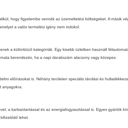
élkül, hogy figyelembe vennék az üzemeltetési költségeket. A másik vé
melyet a valós termelési igény nem indokol.
ítenek a különböző kategóriák. Egy kisebb üzletben használt félautoma
utomata berendezés, ha a napi darabszám alacsony vagy közepes.
mi előírásokat is. Néhány területen speciális tárolási és hulladékkeze
t anyagokra.
vel, a karbantartással és az energiafogyasztással is. Egyes gyártók kí
kifizetődő lehet.