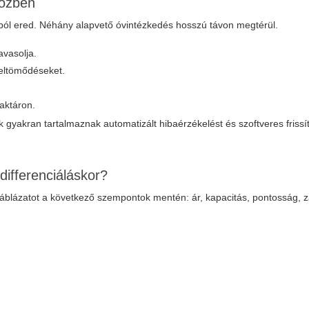
közben
sból ered. Néhány alapvető óvintézkedés hosszú távon megtérül.
avasolja.
z eltömődéseket.
raktáron.
gyakran tartalmaznak automatizált hibaérzékelést és szoftveres frissí
differenciáláskor?
táblázatot a következő szempontok mentén: ár, kapacitás, pontosság, za