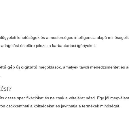
felügyeleti lehetőségek és a mesterséges intelligencia alapú minőségel
adagolást és előre jelezni a karbantartási igényeket.
ltő gép új cigitöltő
megoldások, amelyek távoli menedzsmentet és ad
.
tést?
líts össze specifikációkat és ne csak a vételárat nézd. Egy jól megválasz
n csökkentheti a költségeket és javíthatja a termékek minőségét.