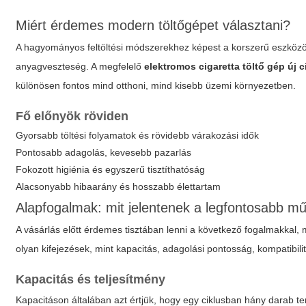
Miért érdemes modern töltőgépet választani?
A hagyományos feltöltési módszerekhez képest a korszerű eszközök
anyagveszteség. A megfelelő
elektromos cigaretta töltő gép új c
különösen fontos mind otthoni, mind kisebb üzemi környezetben.
Fő előnyök röviden
Gyorsabb töltési folyamatok és rövidebb várakozási idők
Pontosabb adagolás, kevesebb pazarlás
Fokozott higiénia és egyszerű tisztíthatóság
Alacsonyabb hibaarány és hosszabb élettartam
Alapfogalmak: mit jelentenek a legfontosabb m
A vásárlás előtt érdemes tisztában lenni a következő fogalmakkal,
olyan kifejezések, mint kapacitás, adagolási pontosság, kompatibil
Kapacitás és teljesítmény
Kapacitáson általában azt értjük, hogy egy ciklusban hány darab te