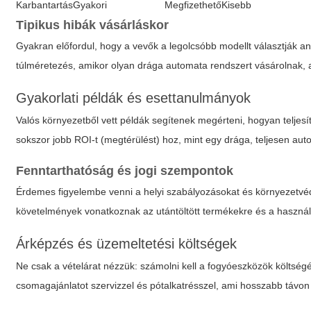
Karbantartás
Gyakori
Megfizethető
Kisebb
Tipikus hibák vásárláskor
Gyakran előfordul, hogy a vevők a legolcsóbb modellt választják an
túlméretezés, amikor olyan drága automata rendszert vásárolnak, a
Gyakorlati példák és esettanulmányok
Valós környezetből vett példák segítenek megérteni, hogyan teljes
sokszor jobb ROI-t (megtérülést) hoz, mint egy drága, teljesen a
Fenntarthatóság és jogi szempontok
Érdemes figyelembe venni a helyi szabályozásokat és környezetvédel
követelmények vonatkoznak az utántöltött termékekre és a használ
Árképzés és üzemeltetési költségek
Ne csak a vételárat nézzük: számolni kell a fogyóeszközök költségé
csomagajánlatot szervizzel és pótalkatrésszel, ami hosszabb távon 