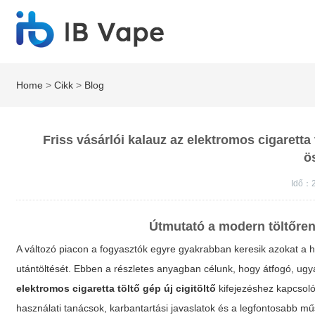
Home
>
Cikk
>
Blog
Friss vásárlói kalauz az elektromos cigaretta 
ö
Idő：2
Útmutató a modern töltőre
A változó piacon a fogyasztók egyre gyakrabban keresik azokat a
utántöltését. Ebben a részletes anyagban célunk, hogy átfogó, ugyan
elektromos cigaretta töltő gép új cigitöltő
kifejezéshez kapcsoló
használati tanácsok, karbantartási javaslatok és a legfontosabb 