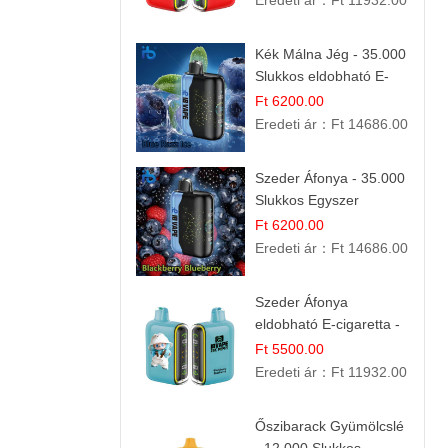
Eredeti ár：
Ft 11932.00
Kék Málna Jég - 35.000
Slukkos eldobható E-
cigaretta | Frissítő
Ft 6200.00
Ízélmény
Eredeti ár：
Ft 14686.00
Szeder Áfonya - 35.000
Slukkos Egyszer
Használatos E-cigaretta
Ft 6200.00
| Prémium Ízélmény
Eredeti ár：
Ft 14686.00
Szeder Áfonya
eldobható E-cigaretta -
25.000 Slukk | Prémium
Ft 5500.00
Gyümölcs Íz
Eredeti ár：
Ft 11932.00
Őszibarack Gyümölcslé