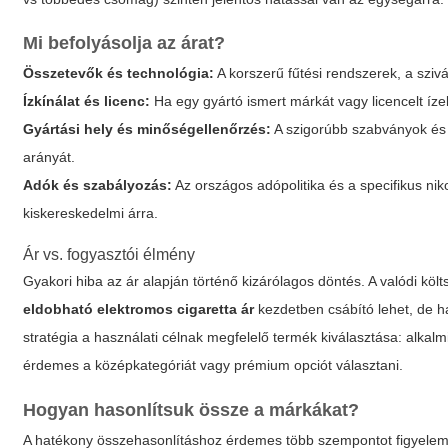
Mi befolyásolja az árat?
Összetevők és technológia:
A korszerű fűtési rendszerek, a szivá
Ízkínálat és licenc:
Ha egy gyártó ismert márkát vagy licencelt íz
Gyártási hely és minőségellenőrzés:
A szigorúbb szabványok és 
arányát.
Adók és szabályozás:
Az országos adópolitika és a specifikus n
kiskereskedelmi árra.
Ár vs. fogyasztói élmény
Gyakori hiba az ár alapján történő kizárólagos döntés. A valódi köl
eldobható elektromos cigaretta ár
kezdetben csábító lehet, de ha
stratégia a használati célnak megfelelő termék kiválasztása: alka
érdemes a középkategóriát vagy prémium opciót választani.
Hogyan hasonlítsuk össze a márkákat?
A hatékony összehasonlításhoz érdemes több szempontot figyelem