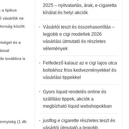
2025 – nyitvatartás, árak, e-cigaretta
a tipikus
kínálat és helyi akciók
ő vásárlók ne
tonság között.
Vásárlói teszt és összehasonlítás –
legjobb e cigi modellek 2026
vásárlási útmutató és részletes
yiséget és a
vélemények
ással
de továbbra is
Felfedező kalauz az e cigi lajos utca
boltokhoz friss kedvezményekkel és
vásárlási tippekkel
Gyors liquid rendelés online és
szállítási tippek, akciók a
megbízható liquid webshopokban
justfog e cigarette részletes teszt és
ennyiség (1 db
vásárlói útmutató a legjobb