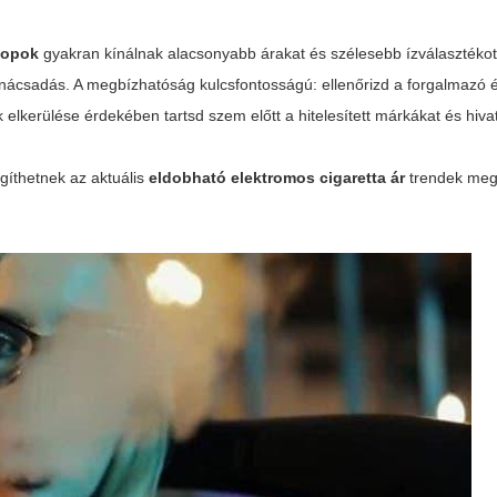
opok
gyakran kínálnak alacsonyabb árakat és szélesebb ízválasztéko
csadás. A megbízhatóság kulcsfontosságú: ellenőrizd a forgalmazó ér
k elkerülése érdekében tartsd szem előtt a hitelesített márkákat és hiva
gíthetnek az aktuális
eldobható elektromos cigaretta ár
trendek meg