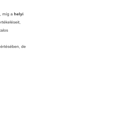
t, míg a
helyi
tékeléseit,
talos
értésében, de