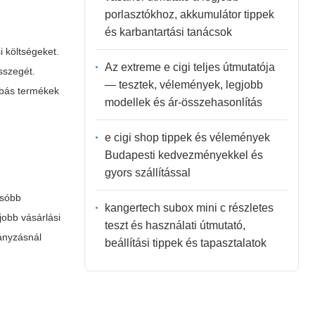
porlasztókhoz, akkumulátor tippek
és karbantartási tanácsok
i költségeket.
Az extreme e cigi teljes útmutatója
szegét.
— tesztek, vélemények, legjobb
ibás termékek
modellek és ár-összehasonlítás
e cigi shop tippek és vélemények
Budapesti kedvezményekkel és
gyors szállítással
csóbb
kangertech subox mini c részletes
jobb vásárlási
teszt és használati útmutató,
hányzásnál
beállítási tippek és tapasztalatok