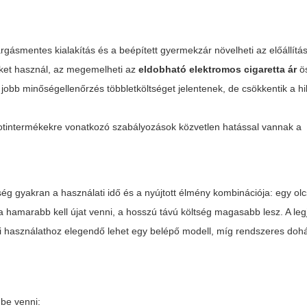
rgásmentes kialakítás és a beépített gyermekzár növelheti az előállítás
eket használ, az megemelheti az
eldobható elektromos cigaretta ár
ös
jobb minőségellenőrzés többletköltséget jelentenek, de csökkentik a h
ikotintermékekre vonatkozó szabályozások közvetlen hatással vannak a
tség gyakran a használati idő és a nyújtott élmény kombinációja: egy ol
 hamarabb kell újat venni, a hosszú távú költség magasabb lesz. A leg
lmi használathoz elegendő lehet egy belépő modell, míg rendszeres do
be venni: