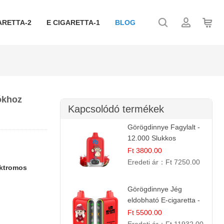
ARETTA-2
E CIGARETTA-1
BLOG
iókhoz
Kapcsolódó termékek
Görögdinnye Fagylalt -
12.000 Slukkos
eldobható e-Cigaretta
Ft 3800.00
Eredeti ár：
Ft 7250.00
ektromos
Görögdinnye Jég
eldobható E-cigaretta -
25.000 Slukk | Frissítő
Ft 5500.00
Nyári Íz