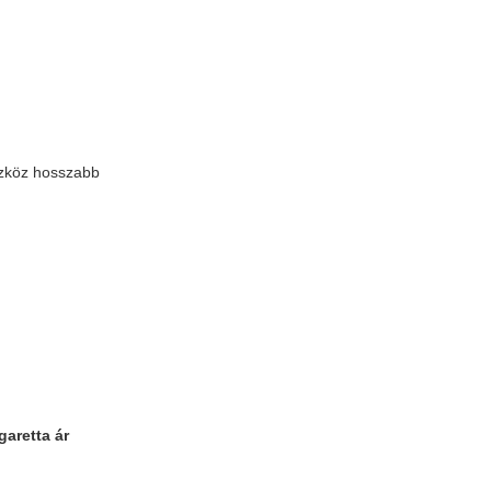
szköz hosszabb
garetta ár