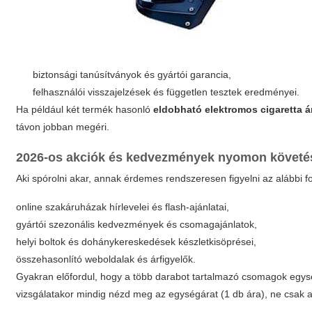
biztonsági tanúsítványok és gyártói garancia,
felhasználói visszajelzések és független tesztek eredményei.
Ha például két termék hasonló
eldobható elektromos cigaretta á
távon jobban megéri.
2026-os akciók és kedvezmények nyomon követé
Aki spórolni akar, annak érdemes rendszeresen figyelni az alábbi f
online szakáruházak hírlevelei és flash-ajánlatai,
gyártói szezonális kedvezmények és csomagajánlatok,
helyi boltok és dohánykereskedések készletkisöprései,
összehasonlító weboldalak és árfigyelők.
Gyakran előfordul, hogy a több darabot tartalmazó csomagok egys
vizsgálatakor mindig nézd meg az egységárat (1 db ára), ne csak 