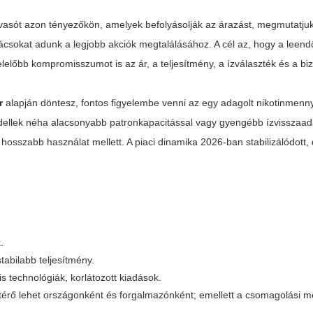
vasót azon tényezőkön, amelyek befolyásolják az árazást, megmutatjuk 
nácsokat adunk a legjobb akciók megtalálásához. A cél az, hogy a leend
előbb kompromisszumot is az ár, a teljesítmény, a ízválaszték és a biz
r
alapján döntesz, fontos figyelembe venni az egy adagolt nikotinmenn
odellek néha alacsonyabb patronkapacitással vagy gyengébb ízvisszaad
osszabb használat mellett. A piaci dinamika 2026-ban stabilizálódott, 
.
tabilabb teljesítmény.
s technológiák, korlátozott kiadások.
térő lehet országonként és forgalmazónként; emellett a csomagolási m