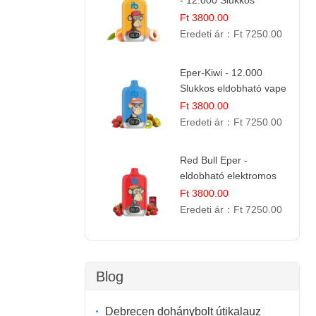
- 12.000 Slukkos
eldobható e-Cigaretta |
Ft 3800.00
Friss Gyümölcs Íz
Eredeti ár：
Ft 7250.00
Eper-Kiwi - 12.000
Slukkos eldobható vape
| Friss Gyümölcs
Ft 3800.00
Kombináció
Eredeti ár：
Ft 7250.00
Red Bull Eper -
eldobható elektromos
cigi | Energizáló
Ft 3800.00
Gyümölcs Íz
Eredeti ár：
Ft 7250.00
Blog
Debrecen dohánybolt útikalauz