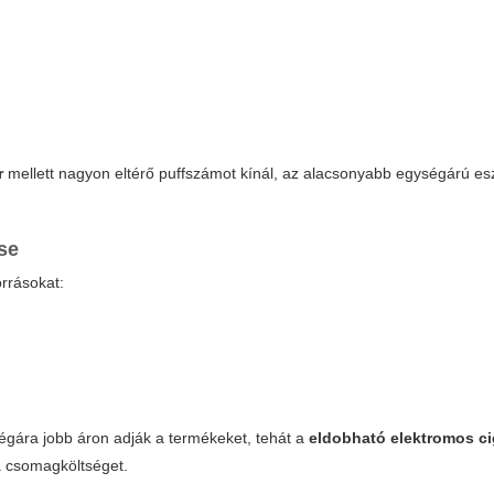
r
mellett nagyon eltérő puffszámot kínál, az alacsonyabb egységárú e
se
orrásokat:
égára jobb áron adják a termékeket, tehát a
eldobható elektromos ci
a csomagköltséget.