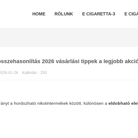
HOME
RÓLUNK
E CIGARETTA-3
E CIG
összehasonlítás 2026 vásárlási tippek a legjobb akc
026-01-26
Kattintás：
250
arányt a hordozható nikotintermékek között, különösen a
eldobható el