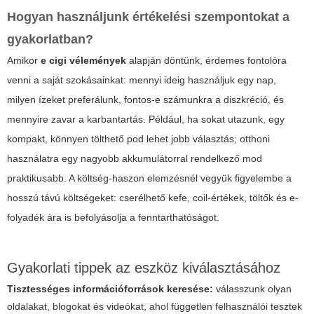
Hogyan használjunk értékelési szempontokat a
gyakorlatban?
Amikor
e cigi vélemények
alapján döntünk, érdemes fontolóra
venni a saját szokásainkat: mennyi ideig használjuk egy nap,
milyen ízeket preferálunk, fontos-e számunkra a diszkréció, és
mennyire zavar a karbantartás. Például, ha sokat utazunk, egy
kompakt, könnyen tölthető pod lehet jobb választás; otthoni
használatra egy nagyobb akkumulátorral rendelkező mod
praktikusabb. A költség-haszon elemzésnél vegyük figyelembe a
hosszú távú költségeket: cserélhető kefe, coil-értékek, töltők és e-
folyadék ára is befolyásolja a fenntarthatóságot.
Gyakorlati tippek az eszköz kiválasztásához
Tisztességes információforrások keresése:
válasszunk olyan
oldalakat, blogokat és videókat, ahol független felhasználói tesztek