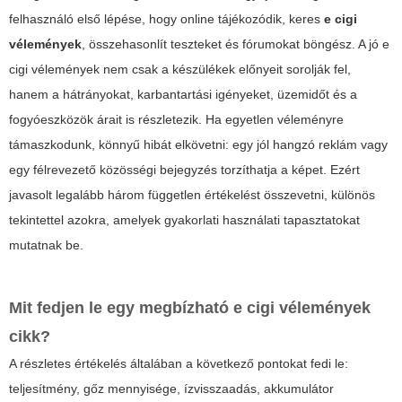
felhasználó első lépése, hogy online tájékozódik, keres
e cigi
vélemények
, összehasonlít teszteket és fórumokat böngész. A jó
e
cigi vélemények
nem csak a készülékek előnyeit sorolják fel,
hanem a hátrányokat, karbantartási igényeket, üzemidőt és a
fogyóeszközök árait is részletezik. Ha egyetlen véleményre
támaszkodunk, könnyű hibát elkövetni: egy jól hangzó reklám vagy
egy félrevezető közösségi bejegyzés torzíthatja a képet. Ezért
javasolt legalább három független értékelést összevetni, különös
tekintettel azokra, amelyek gyakorlati használati tapasztatokat
mutatnak be.
Mit fedjen le egy megbízható
e cigi vélemények
cikk?
A részletes értékelés általában a következő pontokat fedi le:
teljesítmény, gőz mennyisége, ízvisszaadás, akkumulátor