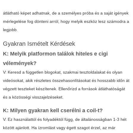
átlátható képet adhatnak, de a személyes próba és a saját igények
mérlegelése fog dönteni arról, hogy melyik eszköz lesz számodra a
legjobb.
Gyakran Ismételt Kérdések
K: Melyik platformon találok hiteles
e cigi
vélemények
?
V: Keresd a független blogokat, szakmai tesztoldalakat és olyan
videósokat, akik részletes összehasonlításokat és hosszabb időn át
végzett teszteket készítenek. Ellenőrizd a források átláthatóságát
és a közösségi visszajelzéseket.
K: Milyen gyakran kell cserélni a coil-t?
V: Ez használattól és folyadéktól függ, de általánosságban 1-3 hét
között ajánlott. Ha ízromlást vagy égett szagot érzel, az már