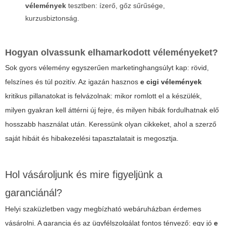
vélemények
tesztben: ízerő, gőz sűrűsége,
kurzusbiztonság.
Hogyan olvassunk elhamarkodott véleményeket?
Sok gyors vélemény egyszerűen marketinghangsúlyt kap: rövid,
felszínes és túl pozitív. Az igazán hasznos
e cigi vélemények
kritikus pillanatokat is felvázolnak: mikor romlott el a készülék,
milyen gyakran kell áttérni új fejre, és milyen hibák fordulhatnak elő
hosszabb használat után. Keressünk olyan cikkeket, ahol a szerző
saját hibáit és hibakezelési tapasztalatait is megosztja.
Hol vásároljunk és mire figyeljünk a
garanciánál?
Helyi szaküzletben vagy megbízható webáruházban érdemes
vásárolni. A garancia és az ügyfélszolgálat fontos tényező: egy jó
e