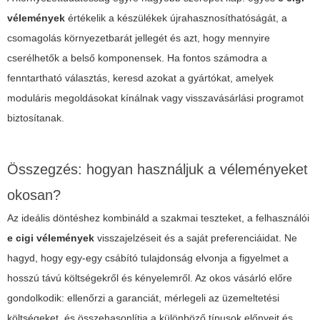
vélemények
értékelik a készülékek újrahasznosíthatóságát, a
csomagolás környezetbarát jellegét és azt, hogy mennyire
cserélhetők a belső komponensek. Ha fontos számodra a
fenntartható választás, keresd azokat a gyártókat, amelyek
moduláris megoldásokat kínálnak vagy visszavásárlási programot
biztosítanak.
Összegzés: hogyan használjuk a véleményeket
okosan?
Az ideális döntéshez kombináld a szakmai teszteket, a felhasználói
e cigi vélemények
visszajelzéseit és a saját preferenciáidat. Ne
hagyd, hogy egy-egy csábító tulajdonság elvonja a figyelmet a
hosszú távú költségekről és kényelemről. Az okos vásárló előre
gondolkodik: ellenőrzi a garanciát, mérlegeli az üzemeltetési
költségeket, és összehasonlítja a különböző típusok előnyeit és