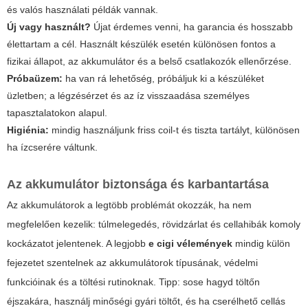
és valós használati példák vannak.
Új vagy használt?
Újat érdemes venni, ha garancia és hosszabb
élettartam a cél. Használt készülék esetén különösen fontos a
fizikai állapot, az akkumulátor és a belső csatlakozók ellenőrzése.
Próbaüzem:
ha van rá lehetőség, próbáljuk ki a készüléket
üzletben; a légzésérzet és az íz visszaadása személyes
tapasztalatokon alapul.
Higiénia:
mindig használjunk friss coil-t és tiszta tartályt, különösen
ha ízcserére váltunk.
Az akkumulátor biztonsága és karbantartása
Az akkumulátorok a legtöbb problémát okozzák, ha nem
megfelelően kezelik: túlmelegedés, rövidzárlat és cellahibák komoly
kockázatot jelentenek. A legjobb
e cigi vélemények
mindig külön
fejezetet szentelnek az akkumulátorok típusának, védelmi
funkcióinak és a töltési rutinoknak. Tipp: sose hagyd töltőn
éjszakára, használj minőségi gyári töltőt, és ha cserélhető cellás