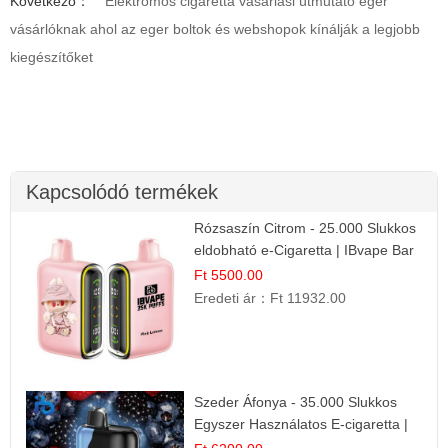
Következő：
Elektromos cigaretta vásárlási útmutató eger
vásárlóknak ahol az eger boltok és webshopok kínálják a legjobb
kiegészítőket
Kapcsolódó termékek
Rózsaszín Citrom - 25.000 Slukkos
eldobható e-Cigaretta | IBvape Bar
Ft 5500.00
Eredeti ár：
Ft 11932.00
Szeder Áfonya - 35.000 Slukkos
Egyszer Használatos E-cigaretta |
Prémium Ízélmény