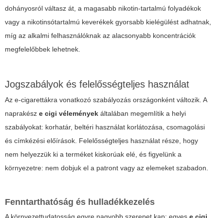
dohányosról váltasz át, a magasabb nikotin-tartalmú folyadékok
vagy a nikotinsótartalmú keverékek gyorsabb kielégülést adhatnak,
míg az alkalmi felhasználóknak az alacsonyabb koncentrációk
megfelelőbbek lehetnek.
Jogszabályok és felelősségteljes használat
Az e-cigarettákra vonatkozó szabályozás országonként változik. A
naprakész
e cigi vélemények
általában megemlítik a helyi
szabályokat: korhatár, beltéri használat korlátozása, csomagolási
és címkézési előírások. Felelősségteljes használat része, hogy
nem helyezzük ki a terméket kiskorúak elé, és figyelünk a
környezetre: nem dobjuk el a patront vagy az elemeket szabadon.
Fenntarthatóság és hulladékkezelés
A környezettudatosság egyre nagyobb szerepet kap: egyes
e cigi