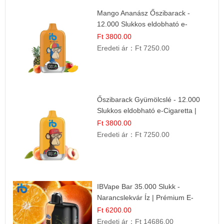
Mango Ananász Őszibarack -
12.000 Slukkos eldobható e-
Cigaretta
Ft 3800.00
Eredeti ár：
Ft 7250.00
Őszibarack Gyümölcslé - 12.000
Slukkos eldobható e-Cigaretta |
Friss Gyümölcs Íz
Ft 3800.00
Eredeti ár：
Ft 7250.00
IBVape Bar 35.000 Slukk -
Narancslekvár Íz | Prémium E-
cigaretta
Ft 6200.00
Eredeti ár：
Ft 14686.00