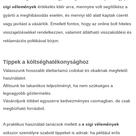
cigi vélemények
értékelés kitér arra, mennyire volt segítőkész a
gyártó a meghibásodás esetén, és mennyi idő alatt kaptak cserét
vagy javítást a vásárlók. Emellett fontos, hogy az online bolt hiteles
visszajelzésekkel rendelkezzen, valamint átlátható visszaküldési és
reklamációs politikával bírjon.
Tippek a költséghatékonysághoz
Válasszunk hosszabb élettartamú coilokat és okaiknak megfelelő
használatot.
Állítsunk be takarékos teljesítményt, ha nem szükséges a
legnagyobb gőztermelés.
Vásároljunk többet egyszerre kedvezményes csomagban, de csak
megbízható forrásból.
A praktikus használati tanácsok mellett a
e cigi vélemények
sokszor személyre szabott tippeket is adnak: ha például erős