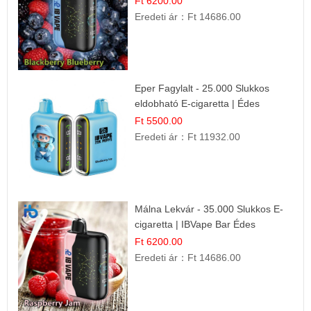
Ft 6200.00
Eredeti ár：
Ft 14686.00
Eper Fagylalt - 25.000 Slukkos
eldobható E-cigaretta | Édes
Desszert Íz
Ft 5500.00
Eredeti ár：
Ft 11932.00
Málna Lekvár - 35.000 Slukkos E-
cigaretta | IBVape Bar Édes
Gyümölcs Íz
Ft 6200.00
Eredeti ár：
Ft 14686.00