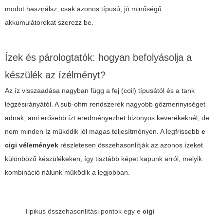
modot használsz, csak azonos típusú, jó minőségű
akkumulátorokat szerezz be.
Ízek és párologtatók: hogyan befolyásolja a
készülék az ízélményt?
Az íz visszaadása nagyban függ a fej (coil) típusától és a tank
légzésirányától. A sub-ohm rendszerek nagyobb gőzmennyiséget
adnak, ami erősebb ízt eredményezhet bizonyos keverékeknél, de
nem minden íz működik jól magas teljesítményen. A legfrissebb
e
cigi vélemények
részletesen összehasonlítják az azonos ízeket
különböző készülékeken, így tisztább képet kapunk arról, melyik
kombináció nálunk működik a legjobban.
Tipikus összehasonlítási pontok egy
e cigi