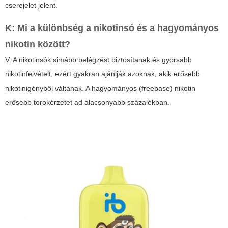
cserejelet jelent.
K: Mi a különbség a nikotinsó és a hagyományos
nikotin között?
V: A nikotinsók simább belégzést biztosítanak és gyorsabb
nikotinfelvételt, ezért gyakran ajánlják azoknak, akik erősebb
nikotinigényből váltanak. A hagyományos (freebase) nikotin
erősebb torokérzetet ad alacsonyabb százalékban.