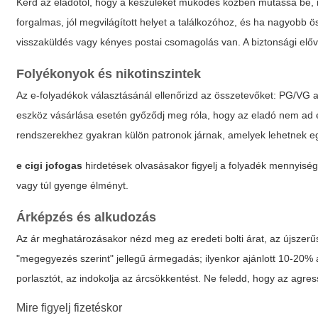
Kérd az eladótól, hogy a készüléket működés közben mutassa be, né
forgalmas, jól megvilágított helyet a találkozóhoz, és ha nagyobb ö
visszaküldés vagy kényes postai csomagolás van. A biztonsági előv
Folyékonyok és nikotinszintek
Az e-folyadékok választásánál ellenőrizd az összetevőket: PG/VG a
eszköz vásárlása esetén győződj meg róla, hogy az eladó nem ad el h
rendszerekhez gyakran külön patronok járnak, amelyek lehetnek egy
e cigi jofogas
hirdetések olvasásakor figyelj a folyadék mennyiségér
vagy túl gyenge élményt.
Árképzés és alkudozás
Az ár meghatározásakor nézd meg az eredeti bolti árat, az újszerű
"megegyezés szerint" jellegű ármegadás; ilyenkor ajánlott 10-20% al
porlasztót, az indokolja az árcsökkentést. Ne feledd, hogy az agress
Mire figyelj fizetéskor