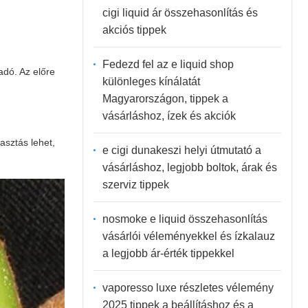
cigi liquid ár összehasonlítás és
akciós tippek
Fedezd fel az e liquid shop
ladó. Az előre
különleges kínálatát
Magyarországon, tippek a
vásárláshoz, ízek és akciók
lasztás lehet,
e cigi dunakeszi helyi útmutató a
vásárláshoz, legjobb boltok, árak és
szerviz tippek
nosmoke e liquid összehasonlítás
vásárlói véleményekkel és ízkalauz
a legjobb ár-érték tippekkel
vaporesso luxe részletes vélemény
2025 tippek a beállításhoz és a