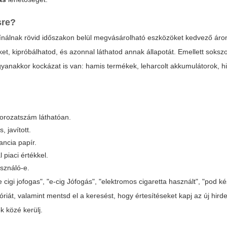
sre?
n kínálnak rövid időszakon belül megvásárolható eszközöket kedvező áro
t, kipróbálhatod, és azonnal láthatod annak állapotát. Emellett sokszo
 Ugyanakkor kockázat is van: hamis termékek, leharcolt akkumulátorok, 
orozatszám láthatóan.
, javított.
ancia papír.
 piaci értékkel.
asználó-e.
igi jofogas", "e-cig Jófogás", "elektromos cigaretta használt", "pod kés
góriát, valamint mentsd el a keresést, hogy értesítéseket kapj az új hirde
k közé kerülj.