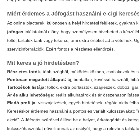
Miért érdemes a Jófogást használni e-cigi keresé
Az online piacterek, különösen a helyi hirdetési felületek, gyakra
jofogas
találatoknál előny, hogy személyesen átveheted a készüléke
töltő, tartalék tank vagy tekercs, ami extra értéket ad a vételnek.
szervizinformációk. Ezért fontos a részletes ellenőrzés.
Mit keres a jó hirdetésben?
Részletes fotók:
több szögből, működés közben, csatlakozók és s
Pontosan megadott állapot:
új, bontatlan, kevéssé használt, hibás
Tartozékok listája:
töltők, extra porlasztók, szájrészek, doboz, gar
Ár és alku lehetősége:
reális alkuhatárok és ár összehasonlítással
Eladó profilja:
visszajelzések, egyéb hirdetések, régóta aktív felh
Kereséskor érdemes használni a pontos és variált kulcsszavakat: "e c
akció". A Jófogás szűrőivel állítsd be a helyet, árkategóriát és kate
kulcsszóhasználat növeli annak az esélyét, hogy a releváns találato