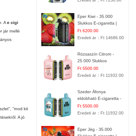
Eredeti ár：
Ft 7250.00
Eper Kiwi - 35.000
n. A
e cigi
Slukkos E-cigaretta |
IBVape Bar Friss
Ft 6200.00
r jár mellé
Gyümölcs Ízek
Eredeti ár：
Ft 14686.00
hiányos
Rózsaszín Citrom -
25.000 Slukkos
eldobható e-Cigaretta |
Ft 5500.00
IBvape Bar
Eredeti ár：
Ft 11932.00
Szeder Áfonya
eldobható E-cigaretta -
25.000 Slukk | Prémium
Ft 5500.00
zlet", "mod kit
Gyümölcs Íz
Eredeti ár：
Ft 11932.00
tésekről. A jó
Eper Jég - 35.000