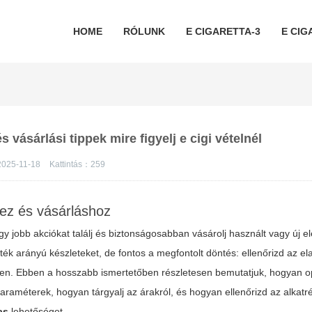
HOME
RÓLUNK
E CIGARETTA-3
E CIG
s vásárlási tippek mire figyelj e cigi vételnél
2025-11-18
Kattintás：
259
hez és vásárláshoz
gy jobb akciókat találj és biztonságosabban vásárolj használt vagy új e
érték arányú készleteket, de fontos a megfontolt döntés: ellenőrizd az el
helyen. Ebben a hosszabb ismertetőben részletesen bemutatjuk, hogyan o
araméterek, hogyan tárgyalj az árakról, és hogyan ellenőrizd az alkatré
as
lehetőséget.