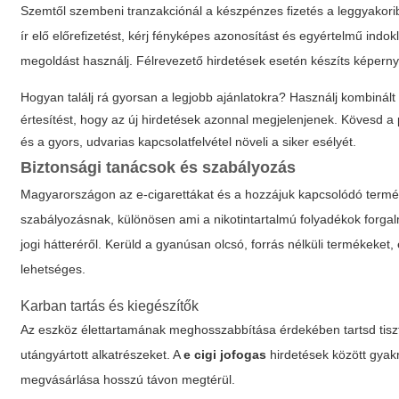
Szemtől szembeni tranzakciónál a készpénzes fizetés a leggyakoribb
ír elő előrefizetést, kérj fényképes azonosítást és egyértelmű indok
megoldást használj. Félrevezető hirdetések esetén készíts képe
Hogyan találj rá gyorsan a legjobb ajánlatokra? Használj kombinált 
értesítést, hogy az új hirdetések azonnal megjelenjenek. Kövesd a
és a gyors, udvarias kapcsolatfelvétel növeli a siker esélyét.
Biztonsági tanácsok és szabályozás
Magyarországon az e-cigarettákat és a hozzájuk kapcsolódó termék
szabályozásnak, különösen ami a nikotintartalmú folyadékok forgalm
jogi hátteréről. Kerüld a gyanúsan olcsó, forrás nélküli termékeke
lehetséges.
Karban tartás és kiegészítők
Az eszköz élettartamának meghosszabbítása érdekében tartsd tisztá
utángyártott alkatrészeket. A
e cigi jofogas
hirdetések között gyakr
megvásárlása hosszú távon megtérül.