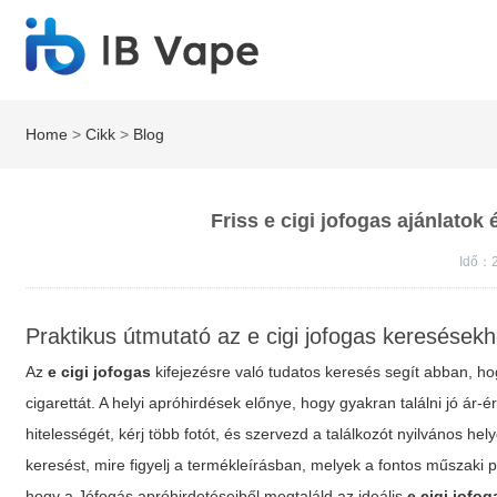
Home
>
Cikk
>
Blog
Friss e cigi jofogas ajánlatok é
Idő：
Praktikus útmutató az e cigi jofogas keresések
Az
e cigi jofogas
kifejezésre való tudatos keresés segít abban, ho
cigarettát. A helyi apróhirdések előnye, hogy gyakran találni jó ár-
hitelességét, kérj több fotót, és szervezd a találkozót nyilvános 
keresést, mire figyelj a termékleírásban, melyek a fontos műszaki p
hogy a Jófogás apróhirdetéseiből megtaláld az ideális
e cigi jofog