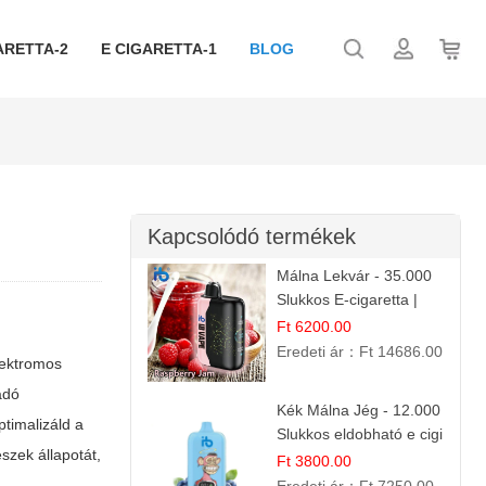
ARETTA-2
E CIGARETTA-1
BLOG
Kapcsolódó termékek
Málna Lekvár - 35.000
Slukkos E-cigaretta |
IBVape Bar Édes
Ft 6200.00
Gyümölcs Íz
Eredeti ár：
Ft 14686.00
lektromos
adó
Kék Málna Jég - 12.000
ptimalizáld a
Slukkos eldobható e cigi
szek állapotát,
| Frissítő Bogyós Íz
Ft 3800.00