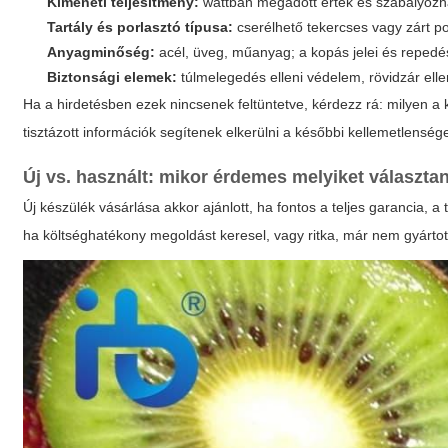
Kimeneti teljesítmény:
wattban megadott érték és szabályozha
Tartály és porlasztó típusa:
cserélhető tekercses vagy zárt pod
Anyagminőség:
acél, üveg, műanyag; a kopás jelei és repedé
Biztonsági elemek:
túlmelegedés elleni védelem, rövidzár ellen
Ha a hirdetésben ezek nincsenek feltüntetve, kérdezz rá: milyen a kés
tisztázott információk segítenek elkerülni a későbbi kellemetlenség
Új vs. használt: mikor érdemes melyiket választa
Új készülék vásárlása akkor ajánlott, ha fontos a teljes garancia, a 
ha költséghatékony megoldást keresel, vagy ritka, már nem gyártot