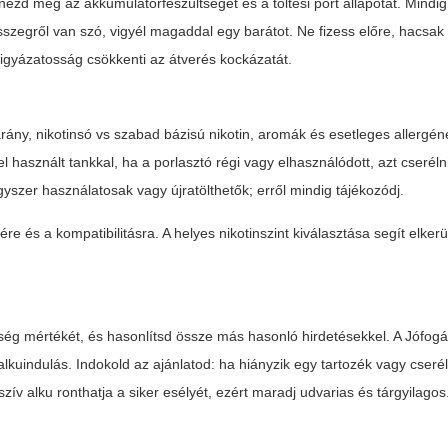
zd meg az akkumulátorfeszültséget és a töltési port állapotát. Mindig
sszegről van szó, vigyél magaddal egy barátot. Ne fizess előre, hacsak 
igyázatosság csökkenti az átverés kockázatát.
rány, nikotinsó vs szabad bázisú nikotin, aromák és esetleges allergén
asznált tankkal, ha a porlasztó régi vagy elhasználódott, azt cserélni
szer használatosak vagy újratölthetők; erről mindig tájékozódj.
e és a kompatibilitásra. A helyes nikotinszint kiválasztása segít elkerül
ség mértékét, és hasonlítsd össze más hasonló hirdetésekkel. A Jófog
kuindulás. Indokold az ajánlatod: ha hiányzik egy tartozék vagy cserél
zív alku ronthatja a siker esélyét, ezért maradj udvarias és tárgyilagos