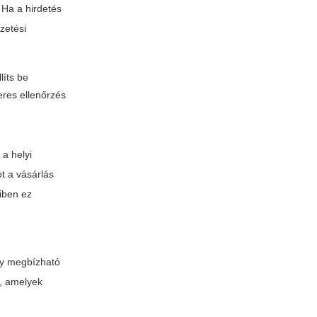
 Ha a hirdetés
izetési
líts be
eres ellenőrzés
a helyi
t a vásárlás
yiben ez
agy megbízható
), amelyek