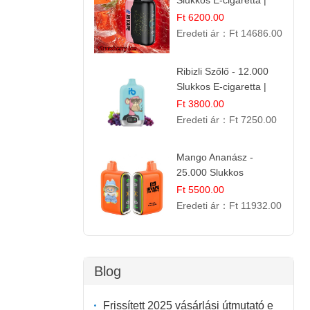
Slukkos E-cigaretta |
IBVape Bar
Ft 6200.00
Eredeti ár：
Ft 14686.00
Ribizli Szőlő - 12.000
Slukkos E-cigaretta |
Kifinomult Gyümölcs Íz
Ft 3800.00
Eredeti ár：
Ft 7250.00
Mango Ananász -
25.000 Slukkos
eldobható E-cigaretta |
Ft 5500.00
Trópusi Ízélmény
Eredeti ár：
Ft 11932.00
Blog
Frissített 2025 vásárlási útmutató e