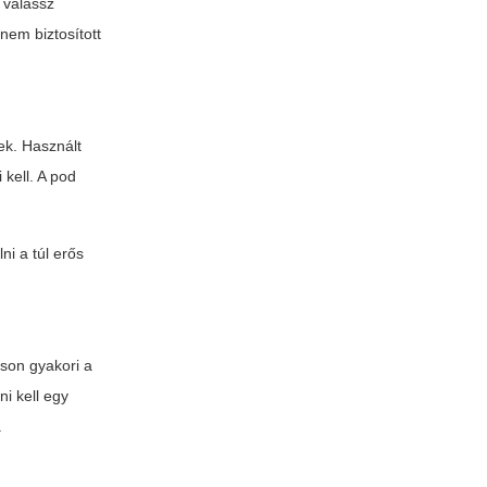
 válassz
nem biztosított
ek. Használt
 kell. A pod
ni a túl erős
áson gyakori a
ni kell egy
.