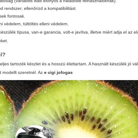
tóság (variábilis watt előnyös a haladóbb felhasználóknak).
 rendszer; ellenőrizd a kompatibilitást.
sek fontosak.
i védelem, túltöltés elleni védelem.
zülék típusa, van-e garancia, volt-e javítva, illetve miért adja el az e
eket.
ni?
teljes tartozék készlet és a hosszú élettartam. A használt készülék jó vá
t modellt szeretnél. Az
e cigi jofogas