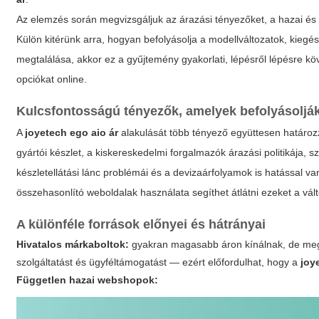
Az elemzés során megvizsgáljuk az árazási tényezőket, a hazai és n
Külön kitérünk arra, hogyan befolyásolja a modellváltozatok, kiegész
megtalálása, akkor ez a gyűjtemény gyakorlati, lépésről lépésre 
opciókat online.
Kulcsfontosságú tényezők, amelyek befolyásolják 
A
joyetech ego aio ár
alakulását több tényező együttesen határozz
gyártói készlet, a kiskereskedelmi forgalmazók árazási politikája, 
készletellátási lánc problémái és a devizaárfolyamok is hatással van
összehasonlító weboldalak használata segíthet átlátni ezeket a vá
A különféle források előnyei és hátrányai
Hivatalos márkaboltok:
gyakran magasabb áron kínálnak, de megbíz
szolgáltatást és ügyféltámogatást — ezért előfordulhat, hogy a
joy
Független hazai webshopok: