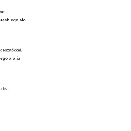
mot.
etech ego aio
egészítőkkel.
 ego aio ár
n hol