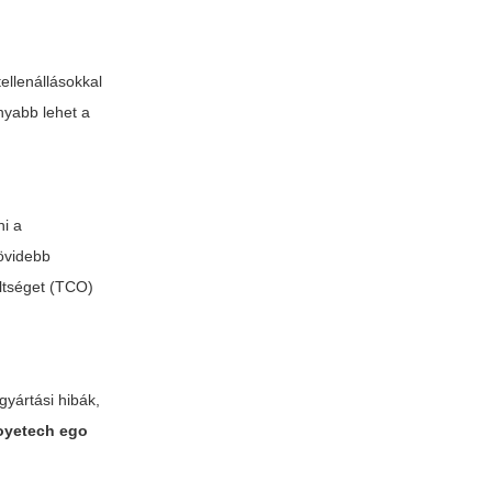
ellenállásokkal
nyabb lehet a
i a
rövidebb
ltséget (TCO)
gyártási hibák,
oyetech ego