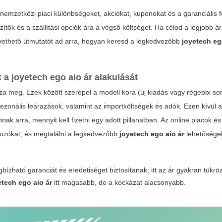
emzetközi piaci különbségeket, akciókat, kuponokat és a garanciális fe
ítők és a szállítási opciók ára a végső költséget. Ha célod a legjobb á
követhető útmutatót ad arra, hogyan keresd a legkedvezőbb
joyetech eg
a joyetech ego aio ár alakulását
a meg. Ezek között szerepel a modell kora (új kiadás vagy régebbi sor
szezonális leárazások, valamint az importköltségek és adók. Ezen kívül a
nak arra, mennyit kell fizetni egy adott pillanatban. Az online piacok és
ltozókat, és megtalálni a legkedvezőbb
joyetech ego aio ár
lehetősége
ható garanciát és eredetiséget biztosítanak; itt az ár gyakran tükröz
etech ego aio ár
itt magasabb, de a kockázat alacsonyabb.