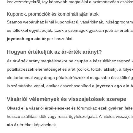
kedvezményekről, így könnyebb megtalálni a számottevően csökk
Kuponok, promóciók és kombinált ajánlatok
Számos webáruház kínál kuponokat új vásárlóknak, hűségprogramok
és töltőkkel együtt adják. Ezek a csomagok gyakran jobb ár-érték 
joyetech ego aio ár
per használat.
Hogyan értékeljük az ár-érték arányt?
Az ár-érték arány megítélésekor ne csupán a készülékhez tartozó 
pótalkatrészek elérhetőségét és árát (coilok, töltők, akksik), a fo
élettartammal vagy drága pótalkatrészekkel magasabb összköltsége
is számításba venni, amikor összehasonlítod a
joyetech ego aio á
Vásárlói vélemények és visszajelzések szerepe
Olvasd el a vásárlói értékeléseket és fórumokat: ezek gyakran felfe
hosszú szállítási idők vagy rossz ügyfélszolgálat. A hiteles vissza
aio ár
-értéket képviselnek.