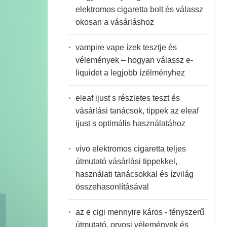
elektromos cigaretta bolt és válassz
okosan a vásárláshoz
vampire vape ízek tesztje és
vélemények – hogyan válassz e-
liquidet a legjobb ízélményhez
eleaf ijust s részletes teszt és
vásárlási tanácsok, tippek az eleaf
ijust s optimális használatához
vivo elektromos cigaretta teljes
útmutató vásárlási tippekkel,
használati tanácsokkal és ízvilág
összehasonlításával
az e cigi mennyire káros - tényszerű
útmutató, orvosi vélemények és