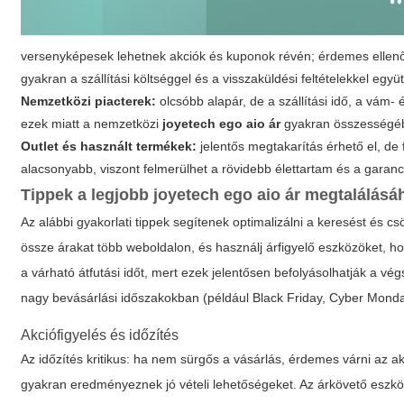
versenyképesek lehetnek akciók és kuponok révén; érdemes ellenőriz
gyakran a szállítási költséggel és a visszaküldési feltételekkel együ
Nemzetközi piacterek:
olcsóbb alapár, de a szállítási idő, a vám-
ezek miatt a nemzetközi
joyetech ego aio ár
gyakran összességébe
Outlet és használt termékek:
jelentős megtakarítás érhető el, de
alacsonyabb, viszont felmerülhet a rövidebb élettartam és a garanc
Tippek a legjobb
joyetech ego aio ár
megtalálásá
Az alábbi gyakorlati tippek segítenek optimalizálni a keresést és c
össze árakat több weboldalon, és használj árfigyelő eszközöket, hog
a várható átfutási időt, mert ezek jelentősen befolyásolhatják a 
nagy bevásárlási időszakokban (például Black Friday, Cyber Monda
Akciófigyelés és időzítés
Az időzítés kritikus: ha nem sürgős a vásárlás, érdemes várni az akc
gyakran eredményeznek jó vételi lehetőségeket. Az árkövető eszközö