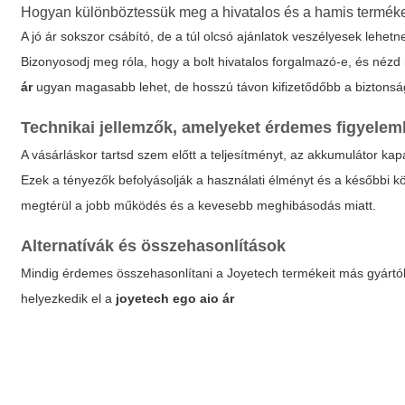
Hogyan különböztessük meg a hivatalos és a hamis termék
A jó ár sokszor csábító, de a túl olcsó ajánlatok veszélyesek lehetn
Bizonyosodj meg róla, hogy a bolt hivatalos forgalmazó-e, és nézd
ár
ugyan magasabb lehet, de hosszú távon kifizetődőbb a biztonság
Technikai jellemzők, amelyeket érdemes figyelem
A vásárláskor tartsd szem előtt a teljesítményt, az akkumulátor kapa
Ezek a tényezők befolyásolják a használati élményt és a későbbi kö
megtérül a jobb működés és a kevesebb meghibásodás miatt.
Alternatívák és összehasonlítások
Mindig érdemes összehasonlítani a Joyetech termékeit más gyártók
helyezkedik el a
joyetech ego aio ár