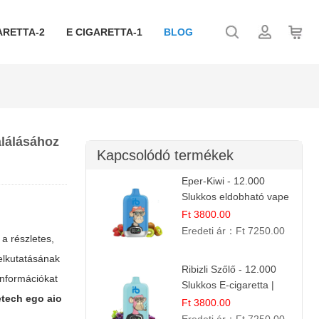
ARETTA-2
E CIGARETTA-1
BLOG
alálásához
Kapcsolódó termékek
Eper-Kiwi - 12.000
Slukkos eldobható vape
| Friss Gyümölcs
Ft 3800.00
Kombináció
Eredeti ár：
Ft 7250.00
a részletes,
felkutatásának
Ribizli Szőlő - 12.000
információkat
Slukkos E-cigaretta |
etech ego aio
Kifinomult Gyümölcs Íz
Ft 3800.00