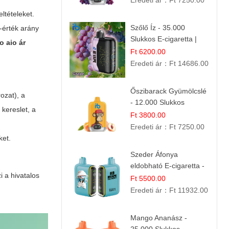
Eredeti ár：
Ft 7250.00
ltételeket.
Szőlő Íz - 35.000
r-érték arány
Slukkos E-cigaretta |
o aio ár
Friss Gyümölcs Aroma
Ft 6200.00
Eredeti ár：
Ft 14686.00
Őszibarack Gyümölcslé
ozat), a
- 12.000 Slukkos
 kereslet, a
eldobható e-Cigaretta |
Ft 3800.00
Friss Gyümölcs Íz
Eredeti ár：
Ft 7250.00
ket.
Szeder Áfonya
eldobható E-cigaretta -
i a hivatalos
25.000 Slukk | Prémium
Ft 5500.00
Gyümölcs Íz
Eredeti ár：
Ft 11932.00
Mango Ananász -