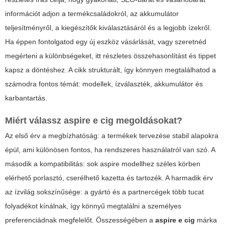
információt adjon a termékcsaládokról, az akkumulátor
teljesítményről, a kiegészítők kiválasztásáról és a legjobb ízekről.
Ha éppen fontolgatod egy új eszköz vásárlását, vagy szeretnéd
megérteni a különbségeket, itt részletes összehasonlítást és tippet
kapsz a döntéshez. A cikk strukturált, így könnyen megtalálhatod a
számodra fontos témát: modellek, ízválaszték, akkumulátor és
karbantartás.
Miért válassz
aspire e cig
megoldásokat?
Az első érv a megbízhatóság: a termékek tervezése stabil alapokra
épül, ami különösen fontos, ha rendszeres használatról van szó. A
második a kompatibilitás: sok
aspire
modellhez széles körben
elérhető porlasztó, cserélhető kazetta és tartozék. A harmadik érv
az ízvilág sokszínűsége: a gyártó és a partnercégek több tucat
folyadékot kínálnak, így könnyű megtalálni a személyes
preferenciádnak megfelelőt. Összességében a
aspire e cig
márka