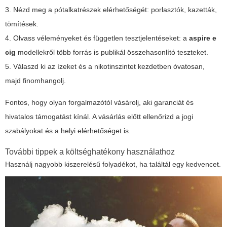
3. Nézd meg a pótalkatrészek elérhetőségét: porlasztók, kazetták,
tömítések.
4. Olvass véleményeket és független tesztjelentéseket: a
aspire e
cig
modellekről több forrás is publikál összehasonlító teszteket.
5. Válaszd ki az ízeket és a nikotinszintet kezdetben óvatosan,
majd finomhangolj.
Fontos, hogy olyan forgalmazótól vásárolj, aki garanciát és
hivatalos támogatást kínál. A vásárlás előtt ellenőrizd a jogi
szabályokat és a helyi elérhetőséget is.
További tippek a költséghatékony használathoz
Használj nagyobb kiszerelésű folyadékot, ha találtál egy kedvencet.