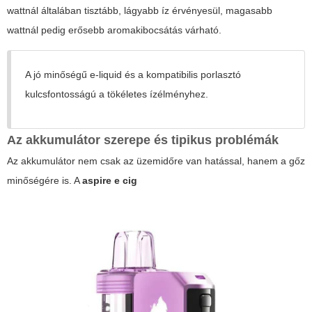
wattnál általában tisztább, lágyabb íz érvényesül, magasabb
wattnál pedig erősebb aromakibocsátás várható.
A jó minőségű e-liquid és a kompatibilis porlasztó
kulcsfontosságú a tökéletes ízélményhez.
Az akkumulátor szerepe és tipikus problémák
Az akkumulátor nem csak az üzemidőre van hatással, hanem a gőz
minőségére is. A
aspire e cig