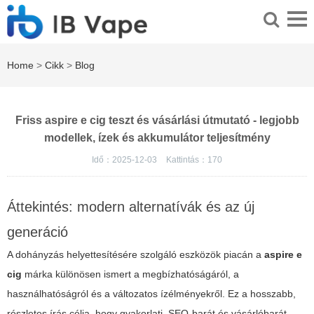
Home
>
Cikk
>
Blog
Friss aspire e cig teszt és vásárlási útmutató - legjobb
modellek, ízek és akkumulátor teljesítmény
Idő：2025-12-03
Kattintás：
170
Áttekintés: modern alternatívák és az új
generáció
A dohányzás helyettesítésére szolgáló eszközök piacán a
aspire e
cig
márka különösen ismert a megbízhatóságáról, a
használhatóságról és a változatos ízélményekről. Ez a hosszabb,
részletes írás célja, hogy gyakorlati, SEO-barát és vásárlóbarát