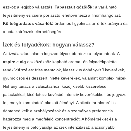
eszköz a legjobb választás.
Tapasztalt gőzölők:
a variálható
teljesítmény és csere porlasztó lehetővé teszi a finomhangolást.
Költségtudatos vásárlók:
érdemes figyelni az ár-érték arányra és
a pótalkatrészek elérhetőségére.
Ízek és folyadékok: hogyan válassz?
Az ízválasztás talán a legszemélyesebb része a folyamatnak. A
aspire e cig
eszközökhöz kapható aroma- és folyadékpaletta
rendkívül széles: friss mentolok, klasszikus dohány-ízű keverékek,
gyümölcsös és desszert ihlette keverékek, valamint komplex mixek.
Néhány tanács a választáshoz: kezdj kisebb kiszerelésű
palackokkal, kísérletezz kevésbé intenzív keverékekkel, és jegyezd
fel, melyik kombináció okozott élményt. A nikotintartalomról is
döntened kell: a szabályozások és a személyes preferencia
határozza meg a megfelelő koncentrációt. A hőmérséklet és a
teljesítmény is befolyásolja az ízek intenzitását: alacsonyabb