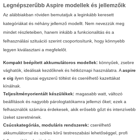
Legnépszerűbb Aspire modellek és jellemzőik
Az alábbiakban röviden bemutatjuk a leginkább keresett
kategóriákat és néhány jellemző modellt. Nem nevezzük meg
mindet részleteiben, hanem inkább a funkcionalitás és a
felhasználási szituáció szerint csoportosítunk, hogy könnyebb
legyen kiválasztani a megfelelőt.
Kompakt beépített akkumulátoros modellek:
könnyűek, zsebre
vághatók, ideálisak kezdőknek és hétköznapi használatra. A
aspire
e cig
ilyen típusai egyszerű töltést és cserélhető kazettákat
kínálnak.
Teljesítményorientált készülékek:
magasabb watt, változó
beállítások és nagyobb párologtatókamra jellemzi őket; ezek a
felhasználók számára érdekesek, akik erősebb gőzt és intenzívebb
ízeket szeretnének.
Csúcskategóriás, moduláris rendszerek:
cserélhető
akkumulátorral és széles körű testreszabási lehetőséggel, profi