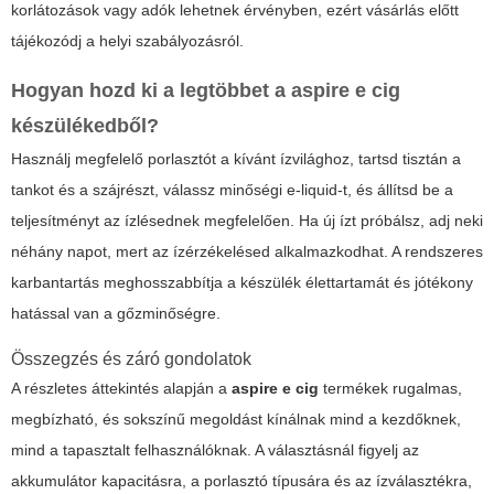
korlátozások vagy adók lehetnek érvényben, ezért vásárlás előtt
tájékozódj a helyi szabályozásról.
Hogyan hozd ki a legtöbbet a
aspire e cig
készülékedből?
Használj megfelelő porlasztót a kívánt ízvilághoz, tartsd tisztán a
tankot és a szájrészt, válassz minőségi e-liquid-t, és állítsd be a
teljesítményt az ízlésednek megfelelően. Ha új ízt próbálsz, adj neki
néhány napot, mert az ízérzékelésed alkalmazkodhat. A rendszeres
karbantartás meghosszabbítja a készülék élettartamát és jótékony
hatással van a gőzminőségre.
Összegzés és záró gondolatok
A részletes áttekintés alapján a
aspire e cig
termékek rugalmas,
megbízható, és sokszínű megoldást kínálnak mind a kezdőknek,
mind a tapasztalt felhasználóknak. A választásnál figyelj az
akkumulátor kapacitásra, a porlasztó típusára és az ízválasztékra,