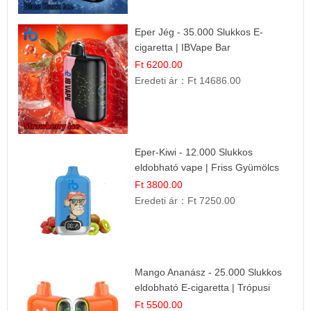
Eper Jég - 35.000 Slukkos E-
cigaretta | IBVape Bar
Ft 6200.00
Eredeti ár：
Ft 14686.00
Eper-Kiwi - 12.000 Slukkos
eldobható vape | Friss Gyümölcs
Kombináció
Ft 3800.00
Eredeti ár：
Ft 7250.00
Mango Ananász - 25.000 Slukkos
eldobható E-cigaretta | Trópusi
Ízélmény
Ft 5500.00