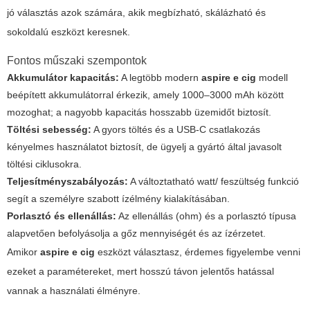
jó választás azok számára, akik megbízható, skálázható és
sokoldalú eszközt keresnek.
Fontos műszaki szempontok
Akkumulátor kapacitás:
A legtöbb modern
aspire e cig
modell
beépített akkumulátorral érkezik, amely 1000–3000 mAh között
mozoghat; a nagyobb kapacitás hosszabb üzemidőt biztosít.
Töltési sebesség:
A gyors töltés és a USB-C csatlakozás
kényelmes használatot biztosít, de ügyelj a gyártó által javasolt
töltési ciklusokra.
Teljesítményszabályozás:
A változtatható watt/ feszültség funkció
segít a személyre szabott ízélmény kialakításában.
Porlasztó és ellenállás:
Az ellenállás (ohm) és a porlasztó típusa
alapvetően befolyásolja a gőz mennyiségét és az ízérzetet.
Amikor
aspire e cig
eszközt választasz, érdemes figyelembe venni
ezeket a paramétereket, mert hosszú távon jelentős hatással
vannak a használati élményre.