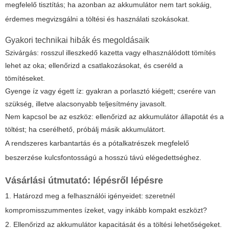
megfelelő tisztítás; ha azonban az akkumulátor nem tart sokáig,
érdemes megvizsgálni a töltési és használati szokásokat.
Gyakori technikai hibák és megoldásaik
Szivárgás: rosszul illeszkedő kazetta vagy elhasználódott tömítés
lehet az oka; ellenőrizd a csatlakozásokat, és cseréld a
tömítéseket.
Gyenge íz vagy égett íz: gyakran a porlasztó kiégett; cserére van
szükség, illetve alacsonyabb teljesítmény javasolt.
Nem kapcsol be az eszköz: ellenőrizd az akkumulátor állapotát és a
töltést; ha cserélhető, próbálj másik akkumulátort.
A rendszeres karbantartás és a pótalkatrészek megfelelő
beszerzése kulcsfontosságú a hosszú távú elégedettséghez.
Vásárlási útmutató: lépésről lépésre
1. Határozd meg a felhasználói igényeidet: szeretnél
kompromisszummentes ízeket, vagy inkább kompakt eszközt?
2. Ellenőrizd az akkumulátor kapacitását és a töltési lehetőségeket.