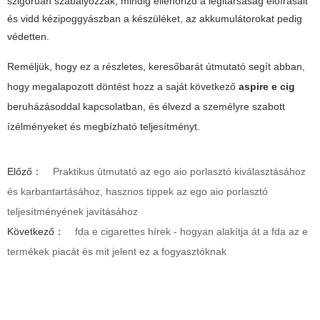
szigorúan szabályozzák; mindig ellenőrizd a légitársaság előírásait
és vidd kézipoggyászban a készüléket, az akkumulátorokat pedig
védetten.
Reméljük, hogy ez a részletes, keresőbarát útmutató segít abban,
hogy megalapozott döntést hozz a saját következő
aspire e cig
beruházásoddal kapcsolatban, és élvezd a személyre szabott
ízélményeket és megbízható teljesítményt.
Előző：
Praktikus útmutató az ego aio porlasztó kiválasztásához
és karbantartásához, hasznos tippek az ego aio porlasztó
teljesítményének javításához
Következő：
fda e cigarettes hírek - hogyan alakítja át a fda az e
termékek piacát és mit jelent ez a fogyasztóknak