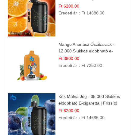
cigaretta
Ft 6200.00
Eredeti ár：
Ft 14686.00
Mango Ananász Őszibarack -
12.000 Slukkos eldobható e-
Cigaretta
Ft 3800.00
Eredeti ár：
Ft 7250.00
Kék Málna Jég - 35.000 Slukkos
eldobható E-cigaretta | Frissítő
Ízélmény
Ft 6200.00
Eredeti ár：
Ft 14686.00