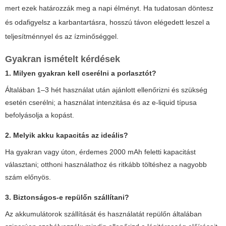
mert ezek határozzák meg a napi élményt. Ha tudatosan döntesz
és odafigyelsz a karbantartásra, hosszú távon elégedett leszel a
teljesítménnyel és az ízminőséggel.
Gyakran ismételt kérdések
1. Milyen gyakran kell cserélni a porlasztót?
Általában 1–3 hét használat után ajánlott ellenőrizni és szükség
esetén cserélni; a használat intenzitása és az e-liquid típusa
befolyásolja a kopást.
2. Melyik akku kapacitás az ideális?
Ha gyakran vagy úton, érdemes 2000 mAh feletti kapacitást
választani; otthoni használathoz és ritkább töltéshez a nagyobb
szám előnyös.
3. Biztonságos-e repülőn szállítani?
Az akkumulátorok szállítását és használatát repülőn általában