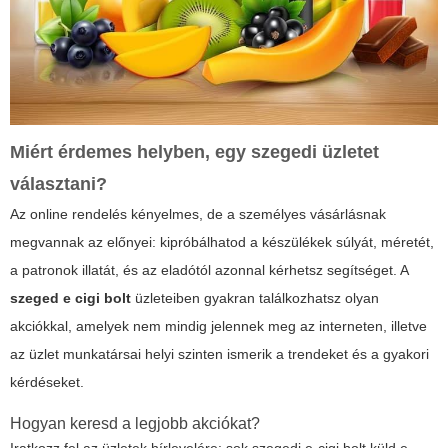
Miért érdemes helyben, egy szegedi üzletet
választani?
Az online rendelés kényelmes, de a személyes vásárlásnak
megvannak az előnyei: kipróbálhatod a készülékek súlyát, méretét,
a patronok illatát, és az eladótól azonnal kérhetsz segítséget. A
szeged e cigi bolt
üzleteiben gyakran találkozhatsz olyan
akciókkal, amelyek nem mindig jelennek meg az interneten, illetve
az üzlet munkatársai helyi szinten ismerik a trendeket és a gyakori
kérdéseket.
Hogyan keresd a legjobb akciókat?
Iratkozz fel az üzletek hírlevelére: sok szegedi e-cigi bolt küld e-