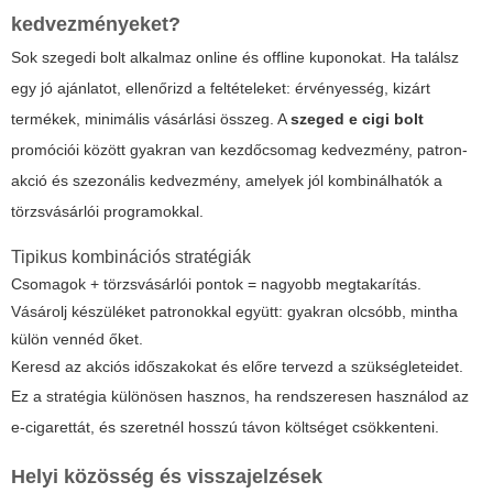
kedvezményeket?
Sok szegedi bolt alkalmaz online és offline kuponokat. Ha találsz
egy jó ajánlatot, ellenőrizd a feltételeket: érvényesség, kizárt
termékek, minimális vásárlási összeg. A
szeged e cigi bolt
promóciói között gyakran van kezdőcsomag kedvezmény, patron-
akció és szezonális kedvezmény, amelyek jól kombinálhatók a
törzsvásárlói programokkal.
Tipikus kombinációs stratégiák
Csomagok + törzsvásárlói pontok = nagyobb megtakarítás.
Vásárolj készüléket patronokkal együtt: gyakran olcsóbb, mintha
külön vennéd őket.
Keresd az akciós időszakokat és előre tervezd a szükségleteidet.
Ez a stratégia különösen hasznos, ha rendszeresen használod az
e-cigarettát, és szeretnél hosszú távon költséget csökkenteni.
Helyi közösség és visszajelzések