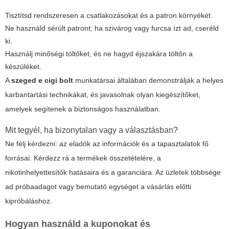
Tisztítsd rendszeresen a csatlakozásokat és a patron környékét.
Ne használd sérült patront; ha szivárog vagy furcsa ízt ad, cseréld
ki.
Használj minőségi töltőket, és ne hagyd éjszakára töltőn a
készüléket.
A
szeged e cigi bolt
munkatársai általában demonstrálják a helyes
karbantartási technikákat, és javasolnak olyan kiegészítőket,
amelyek segítenek a biztonságos használatban.
Mit tegyél, ha bizonytalan vagy a választásban?
Ne félj kérdezni: az eladók az információk és a tapasztalatok fő
forrásai. Kérdezz rá a termékek összetételére, a
nikotinhelyettesítők hatásaira és a garanciára. Az üzletek többsége
ad próbaadagot vagy bemutató egységet a vásárlás előtti
kipróbáláshoz.
Hogyan használd a kuponokat és