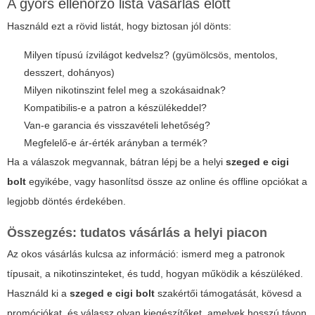
A gyors ellenőrző lista vásárlás előtt
Használd ezt a rövid listát, hogy biztosan jól dönts:
Milyen típusú ízvilágot kedvelsz? (gyümölcsös, mentolos,
desszert, dohányos)
Milyen nikotinszint felel meg a szokásaidnak?
Kompatibilis-e a patron a készülékeddel?
Van-e garancia és visszavételi lehetőség?
Megfelelő-e ár-érték arányban a termék?
Ha a válaszok megvannak, bátran lépj be a helyi
szeged e cigi
bolt
egyikébe, vagy hasonlítsd össze az online és offline opciókat a
legjobb döntés érdekében.
Összegzés: tudatos vásárlás a helyi piacon
Az okos vásárlás kulcsa az információ: ismerd meg a patronok
típusait, a nikotinszinteket, és tudd, hogyan működik a készüléked.
Használd ki a
szeged e cigi bolt
szakértői támogatását, kövesd a
promóciókat, és válassz olyan kiegészítőket, amelyek hosszú távon