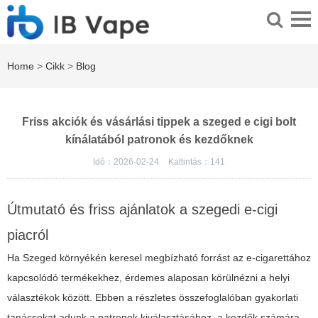
Home
>
Cikk
>
Blog
Friss akciók és vásárlási tippek a szeged e cigi bolt
kínálatából patronok és kezdőknek
Idő：2026-02-24
Kattintás：
141
Útmutató és friss ajánlatok a szegedi e-cigi
piacról
Ha Szeged környékén keresel megbízható forrást az e-cigarettához
kapcsolódó termékekhez, érdemes alaposan körülnézni a helyi
választékok között. Ebben a részletes összefoglalóban gyakorlati
tanácsokat adunk a patronok kiválasztásához, a kezdők számára