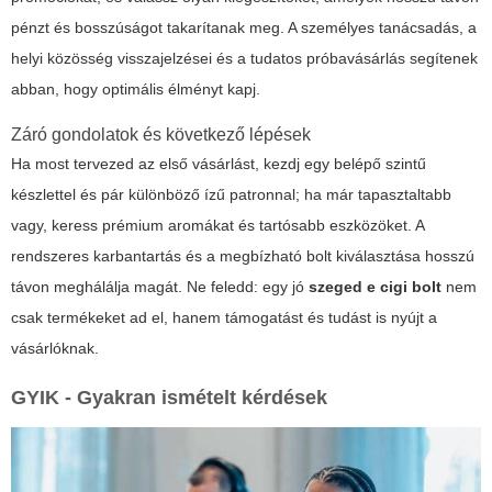
pénzt és bosszúságot takarítanak meg. A személyes tanácsadás, a
helyi közösség visszajelzései és a tudatos próbavásárlás segítenek
abban, hogy optimális élményt kapj.
Záró gondolatok és következő lépések
Ha most tervezed az első vásárlást, kezdj egy belépő szintű
készlettel és pár különböző ízű patronnal; ha már tapasztaltabb
vagy, keress prémium aromákat és tartósabb eszközöket. A
rendszeres karbantartás és a megbízható bolt kiválasztása hosszú
távon meghálálja magát. Ne feledd: egy jó
szeged e cigi bolt
nem
csak termékeket ad el, hanem támogatást és tudást is nyújt a
vásárlóknak.
GYIK - Gyakran ismételt kérdések