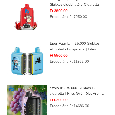
Slukkos eldobható e-Cigaretta
Ft 3800.00
Eredeti ár：
Ft 7250.00
Eper Fagylalt - 25.000 Slukkos
eldobható E-cigaretta | Édes
Desszert Íz
Ft 5500.00
Eredeti ár：
Ft 11932.00
Szőlő Íz - 35.000 Slukkos E-
cigaretta | Friss Gyümölcs Aroma
Ft 6200.00
Eredeti ár：
Ft 14686.00