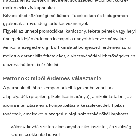
mailen exkluzív kuponokat.
Kövesd őket közösségi médiában: Facebookon és Instagramon
gyakoriak a rövid ideig tartó kedvezmények.
Figyeld az ünnepi promóciókat: karácsony, fekete péntek vagy helyi
ünnepek idején érdemes lecsapni a nagyobb kedvezményekre.
Amikor a
szeged e cigi bolt
kínálatát böngészed, érdemes az ár
mellett a garanciális feltételeket, a visszavásárlási lehetőségeket és
a szervizhátteret is értékelni.
Patronok: miből érdemes választani?
A patronoknál több szempontot kell figyelembe venni: az
alapfolyadék (propilén-glikol/glicerin aránya), a nikotintartalom, az
aroma intenzitása és a kompatibilitás a készülékeddel. Tipikus
tanácsok, amelyeket a
szeged e cigi bolt
szakértőitől kaphatsz:
Válassz kezdő szinten alacsonyabb nikotinszintet, és szükség
szerint csökkentsd idővel.