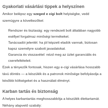
Gyakorlati vásárlási tippek a helyszínen
Amikor belépsz egy
szeged e cigi bolt
helyiségbe, vedd
szemügyre a következőket:
Rendszer és tisztaság: egy rendezett bolt általában nagyobb
eséllyel forgalmaz minőségi termékeket.
Tanácsadói jelenlét: ha jól képzett eladók vannak, biztosan
kapsz személyre szabott javaslatokat.
Garancia és visszavétel: nézd meg az üzlet garanciális és
cserefeltételeit.
Ezek a tényezők fontosak, hiszen egy e-cigi vásárlása hosszabb
távú döntés — a készülék és a patronok minősége befolyásolja a
későbbi költségeket és a használati élményt.
Karban tartás és biztonság
A helyes karbantartás meghosszabbítja a készülék élettartamát.
Néhány alapvető szabály: