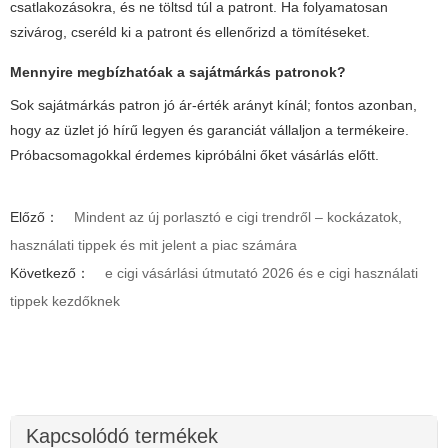
csatlakozásokra, és ne töltsd túl a patront. Ha folyamatosan
szivárog, cseréld ki a patront és ellenőrizd a tömítéseket.
Mennyire megbízhatóak a sajátmárkás patronok?
Sok sajátmárkás patron jó ár-érték arányt kínál; fontos azonban,
hogy az üzlet jó hírű legyen és garanciát vállaljon a termékeire.
Próbacsomagokkal érdemes kipróbálni őket vásárlás előtt.
Előző：
Mindent az új porlasztó e cigi trendről – kockázatok,
használati tippek és mit jelent a piac számára
Következő：
e cigi vásárlási útmutató 2026 és e cigi használati
tippek kezdőknek
Kapcsolódó termékek