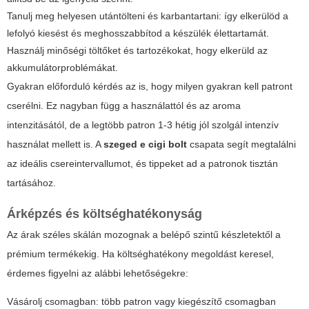
Tanulj meg helyesen utántölteni és karbantartani: így elkerülöd a
lefolyó kiesést és meghosszabbítod a készülék élettartamát.
Használj minőségi töltőket és tartozékokat, hogy elkerüld az
akkumulátorproblémákat.
Gyakran előforduló kérdés az is, hogy milyen gyakran kell patront
cserélni. Ez nagyban függ a használattól és az aroma
intenzitásától, de a legtöbb patron 1-3 hétig jól szolgál intenzív
használat mellett is. A
szeged e cigi bolt
csapata segít megtalálni
az ideális csereintervallumot, és tippeket ad a patronok tisztán
tartásához.
Árképzés és költséghatékonyság
Az árak széles skálán mozognak a belépő szintű készletektől a
prémium termékekig. Ha költséghatékony megoldást keresel,
érdemes figyelni az alábbi lehetőségekre:
Vásárolj csomagban: több patron vagy kiegészítő csomagban