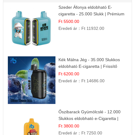
Szeder Áfonya eldobható E-
cigaretta - 25.000 Slukk | Prémium
Gyümölcs Íz
Ft 5500.00
Eredeti ár：
Ft 11932.00
Kék Málna Jég - 35.000 Slukkos
eldobható E-cigaretta | Frissítő
Ízélmény
Ft 6200.00
Eredeti ár：
Ft 14686.00
Őszibarack Gyümölcslé - 12.000
Slukkos eldobható e-Cigaretta |
Friss Gyümölcs Íz
Ft 3800.00
Eredeti ár：
Ft 7250.00