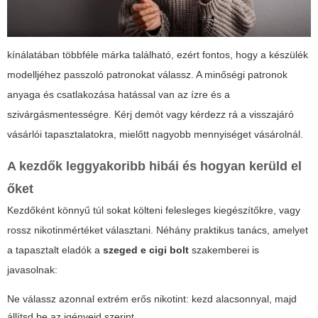
kínálatában többféle márka található, ezért fontos, hogy a készülék
modelljéhez passzoló patronokat válassz. A minőségi patronok
anyaga és csatlakozása hatással van az ízre és a
szivárgásmentességre. Kérj demót vagy kérdezz rá a visszajáró
vásárlói tapasztalatokra, mielőtt nagyobb mennyiséget vásárolnál.
A kezdők leggyakoribb hibái és hogyan kerüld el
őket
Kezdőként könnyű túl sokat költeni felesleges kiegészítőkre, vagy
rossz nikotinmértéket választani. Néhány praktikus tanács, amelyet
a tapasztalt eladók a
szeged e cigi bolt
szakemberei is
javasolnak:
Ne válassz azonnal extrém erős nikotint: kezd alacsonnyal, majd
állítsd be az igényeid szerint.