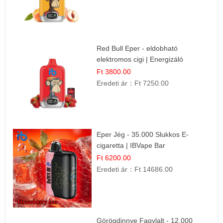
Red Bull Eper - eldobható
elektromos cigi | Energizáló
Gyümölcs Íz
Ft 3800.00
Eredeti ár：
Ft 7250.00
Eper Jég - 35.000 Slukkos E-
cigaretta | IBVape Bar
Ft 6200.00
Eredeti ár：
Ft 14686.00
Görögdinnye Fagylalt - 12.000