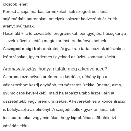
olcsóbb lehet.
Keresd a saját márkás termékeket: sok szegedi bolt kínál
sajátmárkás patronokat, amelyek sokszor kedvezőbb ár-érték
arányt nyújtanak.
Használd ki a törzsvásárlói programokat: pontgyűjtés, hűségkártya
– ezek idővel jelentős megtakarítást eredményezhetnek.
A
szeged e cigi bolt
árstratégiái gyakran tartalmaznak időszakos
leárazásokat, így érdemes figyelned az üzleti kommunikációt.
Aromaválasztás: hogyan találd meg a kedvenced?
Az aroma személyes preferencia kérdése; néhány tipp a
választáshoz: kezdj enyhébb, természetes ízekkel (menta, alma,
gyümölcsös keverékek), majd ha tapasztaltabb leszel, térj át
összetettebb vagy prémium ízekre. A keverékek és a koncentráció
is befolyásolja az élményt. A szegedi boltok gyakran kínálnak
tesztpatronokat vagy mintákat, hogy kipróbálhass többféle ízt
vásárlás előtt.