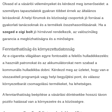
Olvasd el a vásárlói véleményeket és kérdezd meg ismerőseidet: a
személyes tapasztalatok gyakran többet érnek az általános
leírásoknál. A helyi fórumok és közösségi csoportok jó forrásai a
gyakorlati tanácsoknak és a termékek összehasonlításának. Ha a
szeged e cigi bolt
jó hírnévvel rendelkezik, az valószínűleg
garancia a megbízhatóságra és a minőségre.
Fenntarthatóság és környezettudatosság
Az e-cigaretta világában egyre fontosabb a felelős hulladékkezelés:
a használt patronokat és az akkumulátorokat nem szabad a
kommunális hulladékba dobni. Kérdezd meg az üzletet, hogy van-e
visszavételi programjuk vagy helyi begyűjtési pont, és válassz
környezetbarát csomagolású termékeket, ha lehetséges.
A fenntarthatóság beépítése a vásárlási döntésekbe hosszú távon
pozitív hatással van a környezetre és a közösségre.