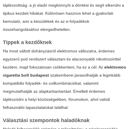
tájékozottság: a jó eladó megkönnyíti a döntést és segít elkerülni a
tipikus kezdeti hibákat. Különösen hasznos lehet a gyakorlati
bemutató, ami a készülékek és az e-folyadékok
összehangolásához elengedhetetlen.
Tippek a kezdőknek
Ha most váltott dohányzásról elektromos változatra, érdemes
egyszerű pod rendszert választani és alacsonyabb nikotinszinttel
kezdeni, majd fokozatosan csökkenteni, ha ez a cél. Az
elektromos
cigaretta bolt budapest
szakemberei javasolhatják a leginkább
kompatibilis folyadék- és coilkombinációkat, valamint
megmutathatják az alapkarbantartást. Emellett érdemes
tájékozódni a helyi közösségekben, fórumokon, ahol valódi
felhasználói tapasztalatokat találhat.
Választási szempontok haladóknak
Haladó felhasználók számára a teljesítmény, a páralecsapódás