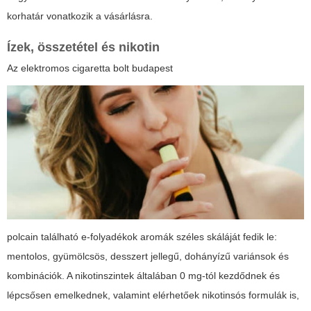
korhatár vonatkozik a vásárlásra.
Ízek, összetétel és nikotin
Az
elektromos cigaretta bolt budapest
polcain található e-folyadékok aromák széles skáláját fedik le:
mentolos, gyümölcsös, desszert jellegű, dohányízű variánsok és
kombinációk. A nikotinszintek általában 0 mg-tól kezdődnek és
lépcsősen emelkednek, valamint elérhetőek nikotinsós formulák is,