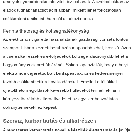
amelyek gyorsabb nikotinbevitelt biztosítanak. A szakboltokban az
eladók tudnak tanácsot adni abban, miként lehet fokozatosan
csökkenteni a nikotint, ha a cél az absztinencia.
Fenntarthatóság és költséghatékonyság
Az elektromos cigaretta használatának gazdasági vonzata fontos
szempont: bár a kezdeti beruházás magasabb lehet, hosszú távon
a cserealkatrészek és e-folyadékok költsége alacsonyabb lehet a
hagyományos cigaretták áránál. Sokan tapasztalják, hogy a helyi
elektromos cigaretta bolt budapest
akciói és kedvezményei
tovább csökkenthetik a havi kiadásokat. Emellett a töltőkkel
újratölthető megoldások kevesebb hulladékot termelnek, ami
környezetbarátabb alternatíva lehet az egyszer használatos
dohánytermékekhez képest.
Szerviz, karbantartás és alkatrészek
A rendszeres karbantartás növeli a készülék élettartamát és javítja