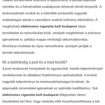
mértéke és a hőmérséklet-szabályozás lehetnek döntő tényezők. A
testreszabható modok és a különféle porlasztók nagyobb
szabadságot adnak a személyre szabott ízélmény eléréséhez. A
megbízható
elektromos cigaretta bolt budapest
olyan
termékeket és tartozékokat kínál, amelyek megfelelnek a prémium
igényeknek is, például magas minőségű akkumulátorokat,
fémházas modokat és olyan tartozékokat, amelyek javítják a
termék teljesítményét.
Mi a különbség a pod és a mod között?
A pod rendszerek kompaktak és egyszerűek, kisebb teljesítménnyel
rendelkeznek és általában füstélményre optimalizáltak. A modok
nagyobb teljesítményt és testreszabhatóságot kínálnak, de
alaposabb ismereteket igényelnek az optimális beállításhoz. Sok
elektromos cigaretta bolt budapest
kifejezetten demo
készleteket tart fent, hogy vásárlás előtt összehasonlíthassa a két