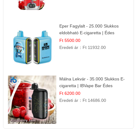
Eper Fagylalt - 25.000 Slukkos
eldobható E-cigaretta | Édes
Desszert Íz
Ft 5500.00
Eredeti ár：
Ft 11932.00
Málna Lekvár - 35.000 Slukkos E-
cigaretta | IBVape Bar Édes
Gyümölcs Íz
Ft 6200.00
Eredeti ár：
Ft 14686.00