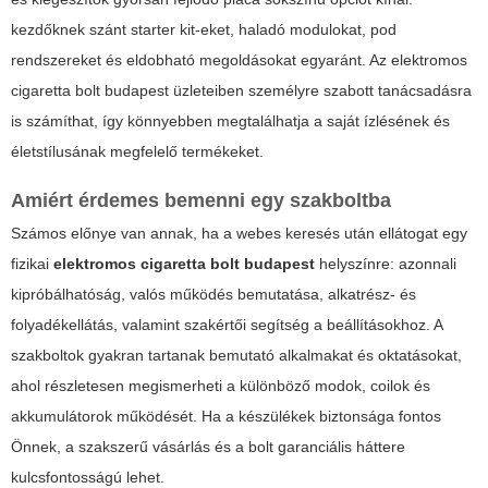
kezdőknek szánt starter kit-eket, haladó modulokat, pod
rendszereket és eldobható megoldásokat egyaránt. Az
elektromos
cigaretta bolt budapest
üzleteiben személyre szabott tanácsadásra
is számíthat, így könnyebben megtalálhatja a saját ízlésének és
életstílusának megfelelő termékeket.
Amiért érdemes bemenni egy szakboltba
Számos előnye van annak, ha a webes keresés után ellátogat egy
fizikai
elektromos cigaretta bolt budapest
helyszínre: azonnali
kipróbálhatóság, valós működés bemutatása, alkatrész- és
folyadékellátás, valamint szakértői segítség a beállításokhoz. A
szakboltok gyakran tartanak bemutató alkalmakat és oktatásokat,
ahol részletesen megismerheti a különböző modok, coilok és
akkumulátorok működését. Ha a készülékek biztonsága fontos
Önnek, a szakszerű vásárlás és a bolt garanciális háttere
kulcsfontosságú lehet.