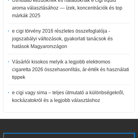
Útmutató kezdőknek és haladóknak e cigi liquid
aroma választásához — ízek, koncentrációk és top
márkák 2025
e cigi törvény 2016 részletes összefoglalója -
jogszabályi változások, gyakorlati tanácsok és
hatások Magyarországon
Vásárlói kisokos melyik a legjobb elektromos
cigaretta 2026 összehasonlítás, ár-érték és használati
tippek
e cigi vagy sima – teljes útmutató a különbségekről,
kockázatokról és a legjobb választáshoz