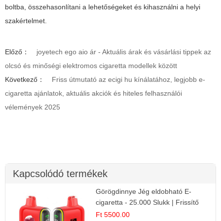
boltba, összehasonlítani a lehetőségeket és kihasználni a helyi
szakértelmet.
Előző：
joyetech ego aio ár - Aktuális árak és vásárlási tippek az
olcsó és minőségi elektromos cigaretta modellek között
Következő：
Friss útmutató az ecigi hu kínálatához, legjobb e-
cigaretta ajánlatok, aktuális akciók és hiteles felhasználói
vélemények 2025
Kapcsolódó termékek
Görögdinnye Jég eldobható E-
cigaretta - 25.000 Slukk | Frissítő
Nyári Íz
Ft 5500.00