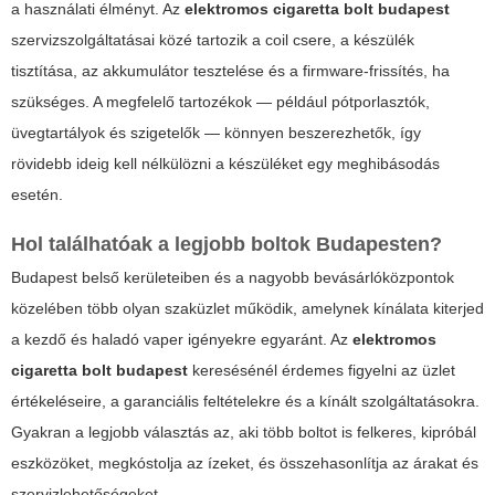
a használati élményt. Az
elektromos cigaretta bolt budapest
szervizszolgáltatásai közé tartozik a coil csere, a készülék
tisztítása, az akkumulátor tesztelése és a firmware-frissítés, ha
szükséges. A megfelelő tartozékok — például pótporlasztók,
üvegtartályok és szigetelők — könnyen beszerezhetők, így
rövidebb ideig kell nélkülözni a készüléket egy meghibásodás
esetén.
Hol találhatóak a legjobb boltok Budapesten?
Budapest belső kerületeiben és a nagyobb bevásárlóközpontok
közelében több olyan szaküzlet működik, amelynek kínálata kiterjed
a kezdő és haladó vaper igényekre egyaránt. Az
elektromos
cigaretta bolt budapest
keresésénél érdemes figyelni az üzlet
értékeléseire, a garanciális feltételekre és a kínált szolgáltatásokra.
Gyakran a legjobb választás az, aki több boltot is felkeres, kipróbál
eszközöket, megkóstolja az ízeket, és összehasonlítja az árakat és
szervizlehetőségeket.