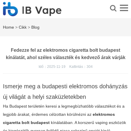
Home
>
Cikk
>
Blog
Fedezze fel az elektromos cigaretta bolt budapest
kínálatát, ahol széles választék és kedvező árak várják
Idő：2025-11-19
Kattintás：
304
Ismerje meg a budapesti elektromos dohányzás
új világát a helyi szaküzletekben
Ha Budapest területén keresi a legmegbízhatóbb választékot és a
legjobb árakat, érdemes célzottan körülnézni az
elektromos
cigaretta bolt budapest
kínálatában. A korszerű
vaping
eszközök
és kiegészítők gyorsan fejlődő piaca sokszínű opciót kínál: