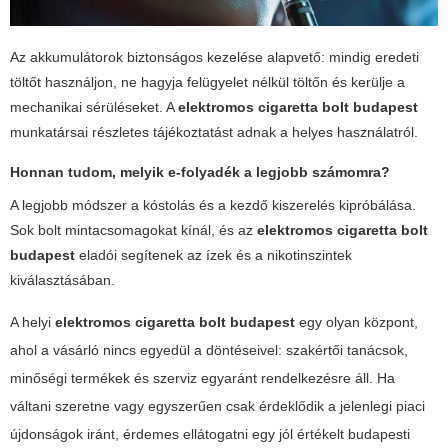
Az akkumulátorok biztonságos kezelése alapvető: mindig eredeti
töltőt használjon, ne hagyja felügyelet nélkül töltőn és kerülje a
mechanikai sérüléseket. A
elektromos cigaretta bolt budapest
munkatársai részletes tájékoztatást adnak a helyes használatról.
Honnan tudom, melyik e-folyadék a legjobb számomra?
A legjobb módszer a kóstolás és a kezdő kiszerelés kipróbálása.
Sok bolt mintacsomagokat kínál, és az
elektromos cigaretta bolt
budapest
eladói segítenek az ízek és a nikotinszintek
kiválasztásában.
A helyi
elektromos cigaretta bolt budapest
egy olyan központ,
ahol a vásárló nincs egyedül a döntéseivel: szakértői tanácsok,
minőségi termékek és szerviz egyaránt rendelkezésre áll. Ha
váltani szeretne vagy egyszerűen csak érdeklődik a jelenlegi piaci
újdonságok iránt, érdemes ellátogatni egy jól értékelt budapesti