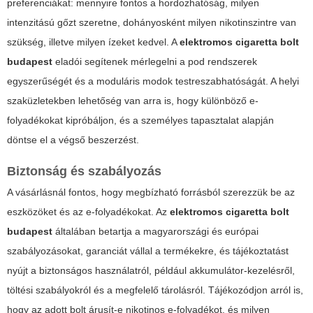
preferenciákat: mennyire fontos a hordozhatóság, milyen
intenzitású gőzt szeretne, dohányosként milyen nikotinszintre van
szükség, illetve milyen ízeket kedvel. A
elektromos cigaretta bolt
budapest
eladói segítenek mérlegelni a pod rendszerek
egyszerűségét és a moduláris modok testreszabhatóságát. A helyi
szaküzletekben lehetőség van arra is, hogy különböző e-
folyadékokat kipróbáljon, és a személyes tapasztalat alapján
döntse el a végső beszerzést.
Biztonság és szabályozás
A vásárlásnál fontos, hogy megbízható forrásból szerezzük be az
eszközöket és az e-folyadékokat. Az
elektromos cigaretta bolt
budapest
általában betartja a magyarországi és európai
szabályozásokat, garanciát vállal a termékekre, és tájékoztatást
nyújt a biztonságos használatról, például akkumulátor-kezelésről,
töltési szabályokról és a megfelelő tárolásról. Tájékozódjon arról is,
hogy az adott bolt árusít-e nikotinos e-folyadékot, és milyen