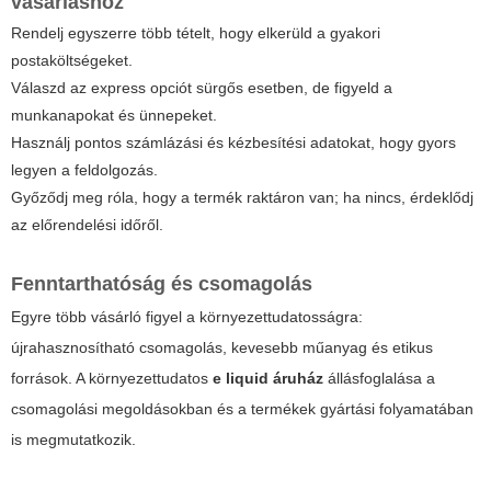
vásárláshoz
Rendelj egyszerre több tételt, hogy elkerüld a gyakori
postaköltségeket.
Válaszd az express opciót sürgős esetben, de figyeld a
munkanapokat és ünnepeket.
Használj pontos számlázási és kézbesítési adatokat, hogy gyors
legyen a feldolgozás.
Győződj meg róla, hogy a termék raktáron van; ha nincs, érdeklődj
az előrendelési időről.
Fenntarthatóság és csomagolás
Egyre több vásárló figyel a környezettudatosságra:
újrahasznosítható csomagolás, kevesebb műanyag és etikus
források. A környezettudatos
e liquid áruház
állásfoglalása a
csomagolási megoldásokban és a termékek gyártási folyamatában
is megmutatkozik.