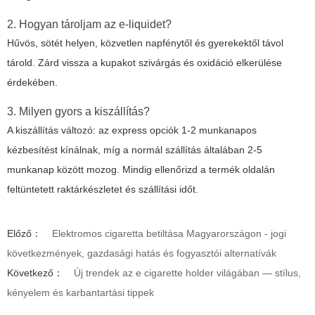
2. Hogyan tároljam az e-liquidet?
Hűvös, sötét helyen, közvetlen napfénytől és gyerekektől távol
tárold. Zárd vissza a kupakot szivárgás és oxidáció elkerülése
érdekében.
3. Milyen gyors a kiszállítás?
A kiszállítás változó: az express opciók 1-2 munkanapos
kézbesítést kínálnak, míg a normál szállítás általában 2-5
munkanap között mozog. Mindig ellenőrizd a termék oldalán
feltüntetett raktárkészletet és szállítási időt.
Előző：
Elektromos cigaretta betiltása Magyarországon - jogi
következmények, gazdasági hatás és fogyasztói alternatívák
Következő：
Új trendek az e cigarette holder világában — stílus,
kényelem és karbantartási tippek