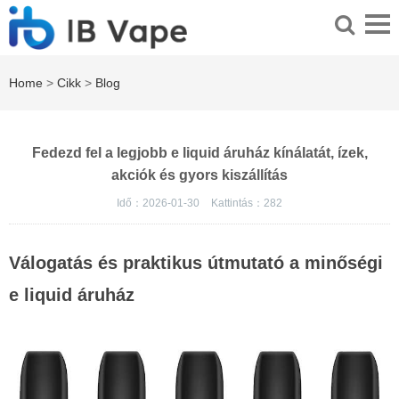
Home
>
Cikk
>
Blog
Fedezd fel a legjobb e liquid áruház kínálatát, ízek,
akciók és gyors kiszállítás
Idő：2026-01-30
Kattintás：
282
Válogatás és praktikus útmutató a minőségi
e liquid áruház