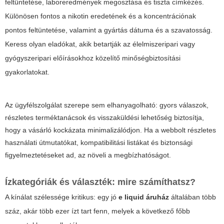
feltüntetése, laboreredmények megosztása és tiszta címkézés.
Különösen fontos a nikotin eredetének és a koncentrációnak
pontos feltüntetése, valamint a gyártás dátuma és a szavatosság.
Keress olyan eladókat, akik betartják az élelmiszeripari vagy
gyógyszeripari előírásokhoz közelítő minőségbiztosítási
gyakorlatokat.
Az ügyfélszolgálat szerepe sem elhanyagolható: gyors válaszok,
részletes terméktanácsok és visszaküldési lehetőség biztosítja,
hogy a vásárló kockázata minimalizálódjon. Ha a webbolt részletes
használati útmutatókat, kompatibilitási listákat és biztonsági
figyelmeztetéseket ad, az növeli a megbízhatóságot.
Ízkategóriák és választék: mire számíthatsz?
A kínálat szélessége kritikus: egy jó
e liquid áruház
általában több
száz, akár több ezer ízt tart fenn, melyek a következő főbb