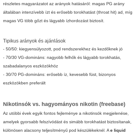
részletes magyarázatot az arányok hatásáról: magas PG arány
általában intenzívebb ízt és erősebb torokhatást (throat hit) ad, míg
magas VG több gőzt és lágyabb ízhordozást biztosít.
Tipikus arányok és ajánlások
- 50/50: kiegyensúlyozott, pod rendszerekhez és kezdőknek jó
- 70/30 VG-domináns: nagyobb felhők és lágyabb torokhatás,
szabadalanyos eszközökhöz
- 30/70 PG-domináns: erősebb íz, kevesebb füst, bizonyos
eszközökben preferált
Nikotinsók vs. hagyományos nikotin (freebase)
Az utóbbi évek egyik fontos fejleménye a nikotinsók megjelenése,
amelyek gyorsabb felszívódást és simább torokhatást biztosítanak,
különösen alacsony teljesítményű pod készülékeknél. A
e liquid