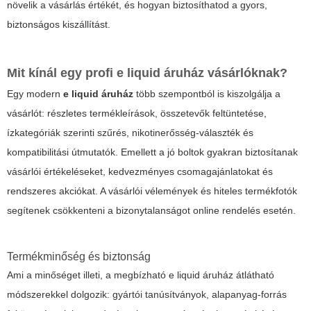
növelik a vásárlás értékét, és hogyan biztosíthatod a gyors,
biztonságos kiszállítást.
Mit kínál egy profi e liquid áruház vásárlóknak?
Egy modern
e liquid áruház
több szempontból is kiszolgálja a
vásárlót: részletes termékleírások, összetevők feltüntetése,
ízkategóriák szerinti szűrés, nikotinerősség-választék és
kompatibilitási útmutatók. Emellett a jó boltok gyakran biztosítanak
vásárlói értékeléseket, kedvezményes csomagajánlatokat és
rendszeres akciókat. A vásárlói vélemények és hiteles termékfotók
segítenek csökkenteni a bizonytalanságot online rendelés esetén.
Termékminőség és biztonság
Ami a minőséget illeti, a megbízható
e liquid áruház
átlátható
módszerekkel dolgozik: gyártói tanúsítványok, alapanyag-forrás