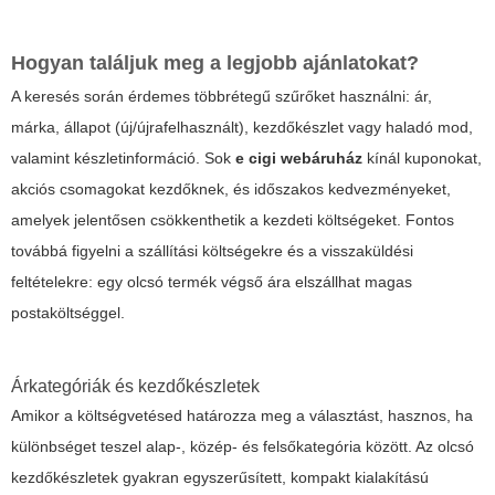
Hogyan találjuk meg a legjobb ajánlatokat?
A keresés során érdemes többrétegű szűrőket használni: ár,
márka, állapot (új/újrafelhasznált), kezdőkészlet vagy haladó mod,
valamint készletinformáció. Sok
e cigi webáruház
kínál kuponokat,
akciós csomagokat kezdőknek, és időszakos kedvezményeket,
amelyek jelentősen csökkenthetik a kezdeti költségeket. Fontos
továbbá figyelni a szállítási költségekre és a visszaküldési
feltételekre: egy olcsó termék végső ára elszállhat magas
postaköltséggel.
Árkategóriák és kezdőkészletek
Amikor a költségvetésed határozza meg a választást, hasznos, ha
különbséget teszel alap-, közép- és felsőkategória között. Az olcsó
kezdőkészletek gyakran egyszerűsített, kompakt kialakítású