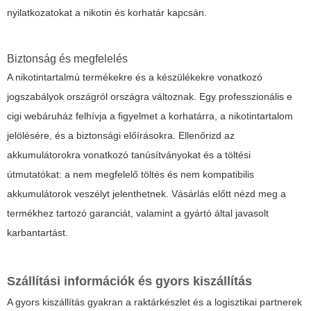
nyilatkozatokat a nikotin és korhatár kapcsán.
Biztonság és megfelelés
A nikotintartalmú termékekre és a készülékekre vonatkozó
jogszabályok országról országra változnak. Egy professzionális
e
cigi webáruház
felhívja a figyelmet a korhatárra, a nikotintartalom
jelölésére, és a biztonsági előírásokra. Ellenőrizd az
akkumulátorokra vonatkozó tanúsítványokat és a töltési
útmutatókat: a nem megfelelő töltés és nem kompatibilis
akkumulátorok veszélyt jelenthetnek. Vásárlás előtt nézd meg a
termékhez tartozó garanciát, valamint a gyártó által javasolt
karbantartást.
Szállítási információk és gyors kiszállítás
A gyors kiszállítás gyakran a raktárkészlet és a logisztikai partnerek