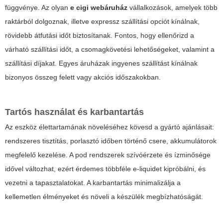
függvénye. Az olyan
e cigi webáruház
vállalkozások, amelyek több
raktárból dolgoznak, illetve expressz szállítási opciót kínálnak,
rövidebb átfutási időt biztosítanak. Fontos, hogy ellenőrizd a
várható szállítási időt, a csomagkövetési lehetőségeket, valamint a
szállítási díjakat. Egyes áruházak ingyenes szállítást kínálnak
bizonyos összeg felett vagy akciós időszakokban.
Tartós használat és karbantartás
Az eszköz élettartamának növeléséhez kövesd a gyártó ajánlásait:
rendszeres tisztítás, porlasztó időben történő csere, akkumulátorok
megfelelő kezelése. A pod rendszerek szívóérzete és ízminősége
idővel változhat, ezért érdemes többféle e-liquidet kipróbálni, és
vezetni a tapasztalatokat. A karbantartás minimalizálja a
kellemetlen élményeket és növeli a készülék megbízhatóságát.