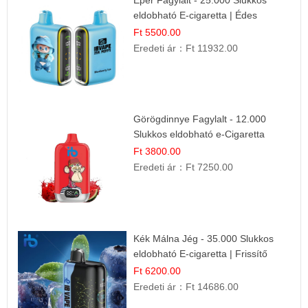
eldobható E-cigaretta | Édes
Desszert Íz
Ft 5500.00
Eredeti ár：
Ft 11932.00
Görögdinnye Fagylalt - 12.000
Slukkos eldobható e-Cigaretta
Ft 3800.00
Eredeti ár：
Ft 7250.00
Kék Málna Jég - 35.000 Slukkos
eldobható E-cigaretta | Frissítő
Ízélmény
Ft 6200.00
Eredeti ár：
Ft 14686.00