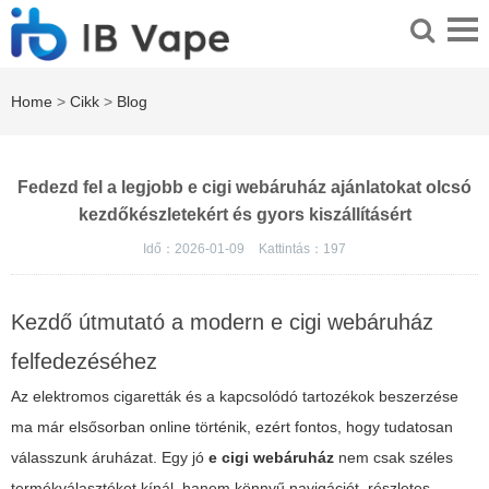
Home
>
Cikk
>
Blog
Fedezd fel a legjobb e cigi webáruház ajánlatokat olcsó
kezdőkészletekért és gyors kiszállításért
Idő：2026-01-09
Kattintás：
197
Kezdő útmutató a modern e cigi webáruház
felfedezéséhez
Az elektromos cigaretták és a kapcsolódó tartozékok beszerzése
ma már elsősorban online történik, ezért fontos, hogy tudatosan
válasszunk áruházat. Egy jó
e cigi webáruház
nem csak széles
termékválasztékot kínál, hanem könnyű navigációt, részletes