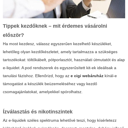
Tippek kezdőknek – mit érdemes vásárolni
először?
Ha most kezdesz, válassz egyszerűen kezelhető készüléket,
lehetőleg olyan kezdőkészletet, amely tartalmazza a szükséges
tartozékokat: töltőkábelt, pótporlasztót, használati útmutatót és alap
e-liquidet. A pod rendszerek és egyszerűsített kit-ek ideálisak a
tanulási fázishoz. Ellenőrizd, hogy az
e cigi webáruház
kínál-e
támogatást a készülék beüzemeléséhez vagy kezdő
csomagajánlatokat, amelyekkel spórolhatsz.
Ízválasztás és nikotinszintek
Az e-liquidek széles spektruma lehetővé teszi, hogy kísérletezz