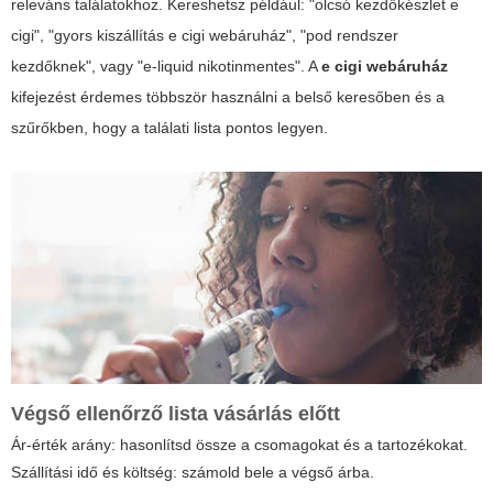
releváns találatokhoz. Kereshetsz például: "olcsó kezdőkészlet e
cigi", "gyors kiszállítás e cigi webáruház", "pod rendszer
kezdőknek", vagy "e-liquid nikotinmentes". A
e cigi webáruház
kifejezést érdemes többször használni a belső keresőben és a
szűrőkben, hogy a találati lista pontos legyen.
Végső ellenőrző lista vásárlás előtt
Ár-érték arány: hasonlítsd össze a csomagokat és a tartozékokat.
Szállítási idő és költség: számold bele a végső árba.