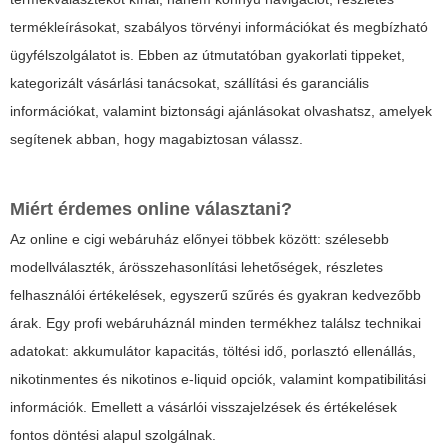
termékleírásokat, szabályos törvényi információkat és megbízható
ügyfélszolgálatot is. Ebben az útmutatóban gyakorlati tippeket,
kategorizált vásárlási tanácsokat, szállítási és garanciális
információkat, valamint biztonsági ajánlásokat olvashatsz, amelyek
segítenek abban, hogy magabiztosan válassz.
Miért érdemes online választani?
Az online
e cigi webáruház
előnyei többek között: szélesebb
modellválaszték, árösszehasonlítási lehetőségek, részletes
felhasználói értékelések, egyszerű szűrés és gyakran kedvezőbb
árak. Egy profi webáruháznál minden termékhez találsz technikai
adatokat: akkumulátor kapacitás, töltési idő, porlasztó ellenállás,
nikotinmentes és nikotinos e-liquid opciók, valamint kompatibilitási
információk. Emellett a vásárlói visszajelzések és értékelések
fontos döntési alapul szolgálnak.