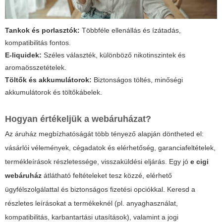
Tankok és porlasztók:
Többféle ellenállás és ízátadás,
kompatibilitás fontos.
E-liquidek:
Széles választék, különböző nikotinszintek és
aromaösszetételek.
Töltők és akkumulátorok:
Biztonságos töltés, minőségi
akkumulátorok és töltőkábelek.
Hogyan értékeljük a webáruházat?
Az áruház megbízhatóságát több tényező alapján döntheted el:
vásárlói vélemények, cégadatok és elérhetőség, garanciafeltételek,
termékleírások részletessége, visszaküldési eljárás. Egy jó
e cigi
webáruház
átlátható feltételeket tesz közzé, elérhető
ügyfélszolgálattal és biztonságos fizetési opciókkal. Keresd a
részletes leírásokat a termékeknél (pl. anyaghasználat,
kompatibilitás, karbantartási utasítások), valamint a jogi