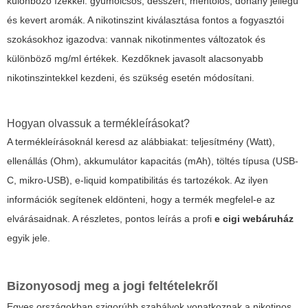
különböző ízekkel: gyümölcsös, desszert, mentolos, dohány jellegű
és kevert aromák. A nikotinszint kiválasztása fontos a fogyasztói
szokásokhoz igazodva: vannak nikotinmentes változatok és
különböző mg/ml értékek. Kezdőknek javasolt alacsonyabb
nikotinszintekkel kezdeni, és szükség esetén módosítani.
Hogyan olvassuk a termékleírásokat?
A termékleírásoknál keresd az alábbiakat: teljesítmény (Watt),
ellenállás (Ohm), akkumulátor kapacitás (mAh), töltés típusa (USB-
C, mikro-USB), e-liquid kompatibilitás és tartozékok. Az ilyen
információk segítenek eldönteni, hogy a termék megfelel-e az
elvárásaidnak. A részletes, pontos leírás a profi
e cigi webáruház
egyik jele.
Bizonyosodj meg a jogi feltételekről
Egyes országokban szigorúbb szabályok vonatkoznak a nikotinos