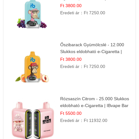
Ft 3800.00
Eredeti ár：
Ft 7250.00
Őszibarack Gyümölcslé - 12.000
Slukkos eldobható e-Cigaretta |
Friss Gyümölcs Íz
Ft 3800.00
Eredeti ár：
Ft 7250.00
Rózsaszín Citrom - 25.000 Slukkos
eldobható e-Cigaretta | IBvape Bar
Ft 5500.00
Eredeti ár：
Ft 11932.00