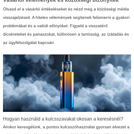
Vásárlói vélemények és közösségi bizonyíték
Olvasd el a vásárlói értékeléseket és nézd meg a közösségi média
visszajelzéseit. A hiteles vélemények segítenek felismerni a gyakori
problémákat és a valódi előnyöket. Figyeld a visszatérő
dicséreteket és panaszokat, különösen a tartósság, az ízátadás és
az ügyfélszolgálat kapcsán.
Hogyan használd a kulcsszavakat okosan a keresésnél?
Amikor keresgélünk, a pontos kulcsszóhasználat gyorsan elvezet a