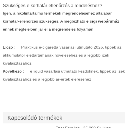
Szükséges-e korhatár-ellenőrzés a rendeléshez?
Igen, a nikotintartalmú termékek megrendeléséhez általában
korhatár-ellenőrzés szükséges. A megbízható
e cigi webáruház
ennek megfelelően jár el a megrendelés folyamán.
Előző：
Praktikus e-cigaretta vásárlási útmutató 2026, tippek az
akkumulátor élettartamának növeléséhez és a legjobb ízek
kiválasztásához
Következő：
e liquid vásárlási útmutató kezdőknek, tippek az ízek
kiválasztásához és a legjobb ár-érték eléréséhez
Kapcsolódó termékek
Eper Fagylalt - 25.000 Slukkos