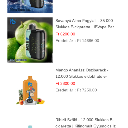
Savanyú Alma Fagylalt - 35.000
Slukkos E-cigaretta | IBVape Bar
Ft 6200.00
Eredeti ár：
Ft 14686.00
Mango Ananász Őszibarack -
12.000 Slukkos eldobható e-
Cigaretta
Ft 3800.00
Eredeti ár：
Ft 7250.00
Ribizli Szőlő - 12.000 Slukkos E-
cigaretta | Kifinomult Gyümölcs Íz