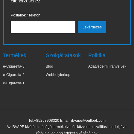
ellenőrzéséhez.
Postafiók / Telefon
Termékek
Szolgáltatások
Politika
e-Cigaretta-3
Blog
Adatvédelmi irányelvek
e-Cigaretta-2
Webhelytérkép
e-Cigaretta-1
Tel:+85253908320 Email:
ibvape@outlook.com
Az IBVAPE kiváló minőségű termékeivel és közvetlen szállítási modelljével
kínálja a legjobb értéket a vásárlóinak.