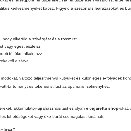
kat és hűségpont rendszereket. Ha rendszeresen vásárolsz, érdemes 
omatikus kedvezményeket kapsz. Figyeld a szezonális leárazásokat és bu
t, hogy elkerüld a szivárgást és a rossz ízt.
st vagy égést észlelsz.
deti töltőket alkalmazz.
rekektől elzárva.
 modokat, változó teljesítményű kütyüket és különleges e-folyadék ko
, watt-tartományt és tekerési stílust az optimális ízélményhez.
zereket, akkumulátor-újrahasznosítást és olyan
e cigaretta shop
-okat,
tes lehetőségeket vagy öko-barát csomagolást kínálnak.
online?