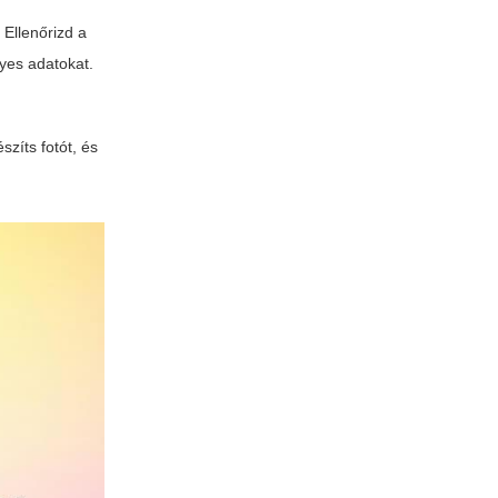
 Ellenőrizd a
lyes adatokat.
zíts fotót, és