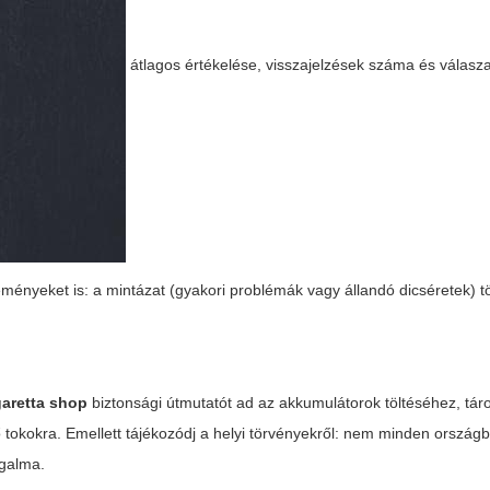
átlagos értékelése, visszajelzések száma és válasz
eményeket is: a mintázat (gyakori problémák vagy állandó dicséretek) 
garetta shop
biztonsági útmutatót ad az akkumulátorok töltéséhez, tár
lő tokokra. Emellett tájékozódj a helyi törvényekről: nem minden ország
rgalma.