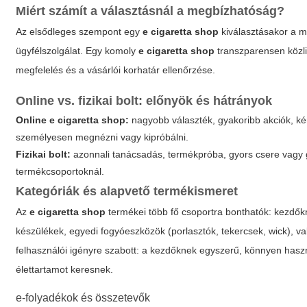
Miért számít a választásnál a megbízhatóság?
Az elsődleges szempont egy
e cigaretta shop
kiválasztásakor a m
ügyfélszolgálat. Egy komoly
e cigaretta shop
transzparensen közli 
megfelelés és a vásárlói korhatár ellenőrzése.
Online vs. fizikai bolt: előnyök és hátrányok
Online
e cigaretta shop
:
nagyobb választék, gyakoribb akciók, ké
személyesen megnézni vagy kipróbálni.
Fizikai bolt:
azonnali tanácsadás, termékpróba, gyors csere vagy g
termékcsoportoknál.
Kategóriák és alapvető termékismeret
Az
e cigaretta shop
termékei több fő csoportra bonthatók: kezdők
készülékek, egyedi fogyóeszközök (porlasztók, tekercsek, wick), va
felhasználói igényre szabott: a kezdőknek egyszerű, könnyen hasz
élettartamot keresnek.
e-folyadékok és összetevők