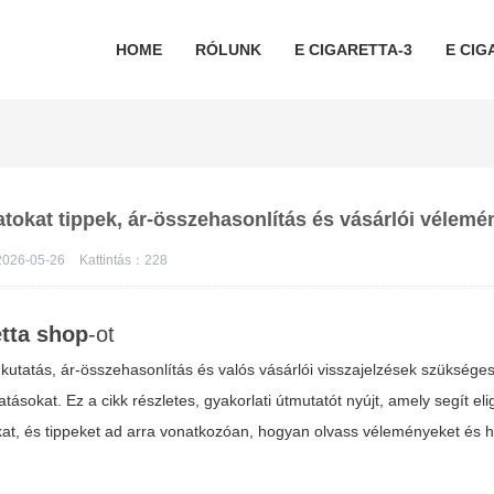
HOME
RÓLUNK
E CIGARETTA-3
E CIG
latokat tippek, ár-összehasonlítás és vásárlói vélem
026-05-26
Kattintás：
228
etta shop
-ot
kutatás, ár-összehasonlítás és valós vásárlói visszajelzések szüksége
sokat. Ez a cikk részletes, gyakorlati útmutatót nyújt, amely segít el
at, és tippeket ad arra vonatkozóan, hogyan olvass véleményeket és h