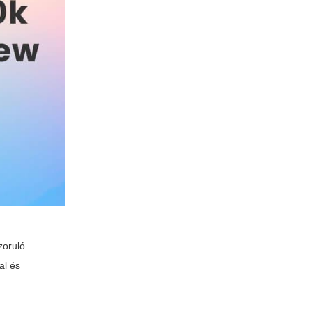
zoruló
al és