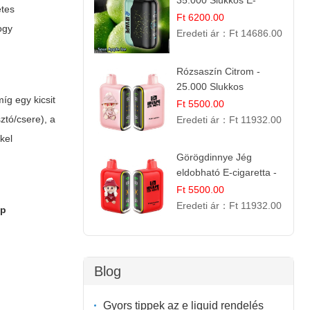
35.000 Slukkos E-
etes
cigaretta | IBVape Bar
Ft 6200.00
hogy
Eredeti ár：
Ft 14686.00
Rózsaszín Citrom -
25.000 Slukkos
íg egy kicsit
eldobható e-Cigaretta |
Ft 5500.00
IBvape Bar
ztó/csere), a
Eredeti ár：
Ft 11932.00
kel
Görögdinnye Jég
eldobható E-cigaretta -
25.000 Slukk | Frissítő
Ft 5500.00
Nyári Íz
Eredeti ár：
Ft 11932.00
op
Blog
Gyors tippek az e liquid rendelés