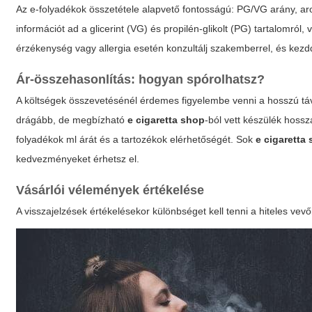
Az e-folyadékok összetétele alapvető fontosságú: PG/VG arány, ar
információt ad a glicerint (VG) és propilén-glikolt (PG) tartalomról,
érzékenység vagy allergia esetén konzultálj szakemberrel, és kezdd
Ár-összehasonlítás: hogyan spórolhatsz?
A költségek összevetésénél érdemes figyelembe venni a hosszú táv
drágább, de megbízható
e cigaretta shop
-ból vett készülék hoss
folyadékok ml árát és a tartozékok elérhetőségét. Sok
e cigaretta
kedvezményeket érhetsz el.
Vásárlói vélemények értékelése
A visszajelzések értékelésekor különbséget kell tenni a hiteles vev