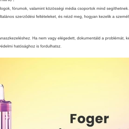
blogok, fórumok, valamint közösségi média csoportok mind segíthetnek.
 általános szerződési feltételeket, és nézd meg, hogyan kezelik a szemé
panaszkezeléshez. Ha nem vagy elégedett, dokumentáld a problémát, kés
védelmi hatósághoz is fordulhatsz.