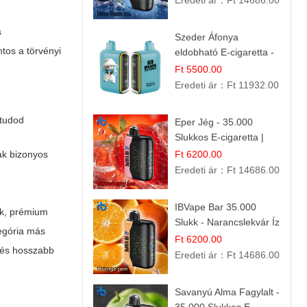
Eredeti ár：
Ft 14686.00
s
Szeder Áfonya
ntos a törvényi
eldobható E-cigaretta -
25.000 Slukk | Prémium
Ft 5500.00
Gyümölcs Íz
Eredeti ár：
Ft 11932.00
 tudod
Eper Jég - 35.000
Slukkos E-cigaretta |
IBVape Bar
ak bizonyos
Ft 6200.00
Eredeti ár：
Ft 14686.00
IBVape Bar 35.000
ok, prémium
Slukk - Narancslekvár Íz
tegória más
| Prémium E-cigaretta
Ft 6200.00
t és hosszabb
Eredeti ár：
Ft 14686.00
Savanyú Alma Fagylalt -