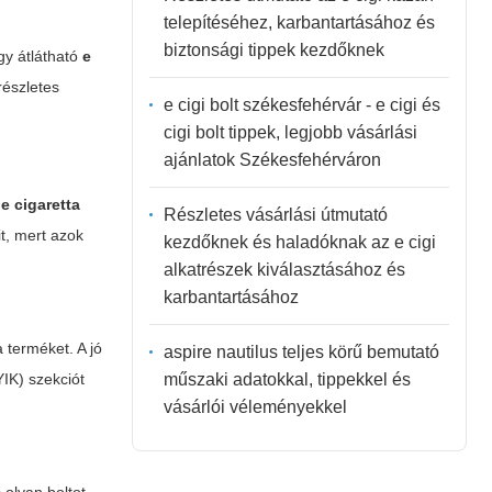
telepítéséhez, karbantartásához és
biztonsági tippek kezdőknek
gy átlátható
e
részletes
e cigi bolt székesfehérvár - e cigi és
cigi bolt tippek, legjobb vásárlási
ajánlatok Székesfehérváron
s
e cigaretta
Részletes vásárlási útmutató
t, mert azok
kezdőknek és haladóknak az e cigi
alkatrészek kiválasztásához és
karbantartásához
a terméket. A jó
aspire nautilus teljes körű bemutató
műszaki adatokkal, tippekkel és
YIK) szekciót
vásárlói véleményekkel