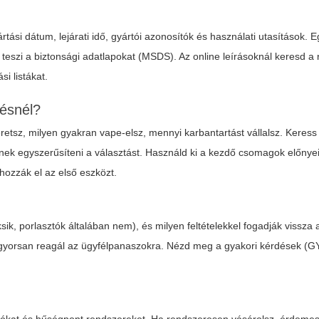
ási dátum, lejárati idő, gyártói azonosítók és használati utasítások. E
é teszi a biztonsági adatlapokat (MSDS). Az online leírásoknál keresd a 
si listákat.
lésnél?
szeretsz, milyen gyakran vape-elsz, mennyi karbantartást vállalsz. Keres
nek egyszerűsíteni a választást. Használd ki a kezdő csomagok előnyei
hozzák el az első eszközt.
aksik, porlasztók általában nem), és milyen feltételekkel fogadják vissza 
 és gyorsan reagál az ügyfélpanaszokra. Nézd meg a gyakori kérdések (G