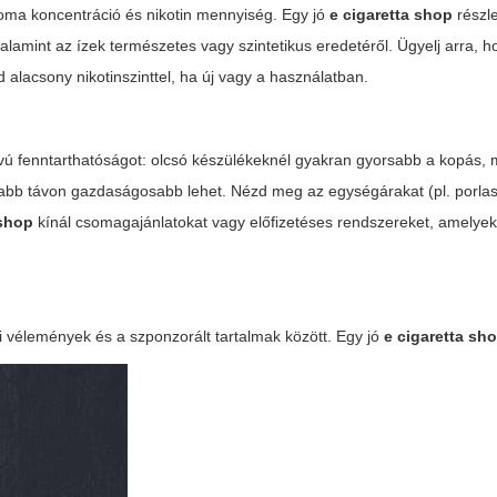
oma koncentráció és nikotin mennyiség. Egy jó
e cigaretta shop
részl
 valamint az ízek természetes vagy szintetikus eredetéről. Ügyelj arra, 
 alacsony nikotinszinttel, ha új vagy a használatban.
ú fenntarthatóságot: olcsó készülékeknél gyakran gyorsabb a kopás, m
zabb távon gazdaságosabb lehet. Nézd meg az egységárakat (pl. porlas
 shop
kínál csomagajánlatokat vagy előfizetéses rendszereket, amelyek
ői vélemények és a szponzorált tartalmak között. Egy jó
e cigaretta sh