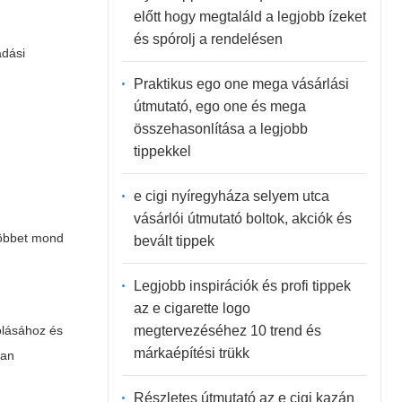
előtt hogy megtaláld a legjobb ízeket
és spórolj a rendelésen
adási
Praktikus ego one mega vásárlási
útmutató, ego one és mega
összehasonlítása a legjobb
tippekkel
e cigi nyíregyháza selyem utca
vásárlói útmutató boltok, akciók és
többet mond
bevált tippek
Legjobb inspirációk és profi tippek
az e cigarette logo
megtervezéséhez 10 trend és
olásához és
márkaépítési trükk
ban
Részletes útmutató az e cigi kazán