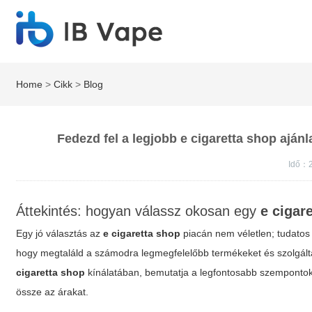
Home
>
Cikk
>
Blog
Fedezd fel a legjobb e cigaretta shop aján
Idő：2
Áttekintés: hogyan válassz okosan egy
e cigar
Egy jó választás az
e cigaretta shop
piacán nem véletlen; tudatos 
hogy megtaláld a számodra legmegfelelőbb termékeket és szolgáltatá
cigaretta shop
kínálatában, bemutatja a legfontosabb szempontok
össze az árakat.