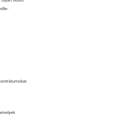
olyan boltot
ndle-
ncentrátumokat.
 amelyek