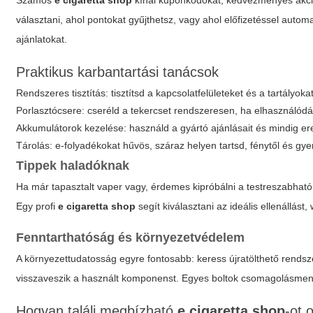
Számos
e cigaretta shop
kínál kuponkódokat, kedvezményes akció
választani, ahol pontokat gyűjthetsz, vagy ahol előfizetéssel aut
ajánlatokat.
Praktikus karbantartási tanácsok
Rendszeres tisztítás: tisztítsd a kapcsolatfelületeket és a tartályoka
Porlasztócsere: cseréld a tekercset rendszeresen, ha elhasználódá
Akkumulátorok kezelése: használd a gyártó ajánlásait és mindig ere
Tárolás: e-folyadékokat hűvös, száraz helyen tartsd, fénytől és gye
Tippek haladóknak
Ha már tapasztalt vaper vagy, érdemes kipróbálni a testreszabható
Egy profi
e cigaretta shop
segít kiválasztani az ideális ellenállást
Fenntarthatóság és környezetvédelem
A környezettudatosság egyre fontosabb: keress újratölthető rends
visszaveszik a használt komponenst. Egyes boltok csomagolásmen
Hogyan találj megbízható
e cigaretta shop
-ot 