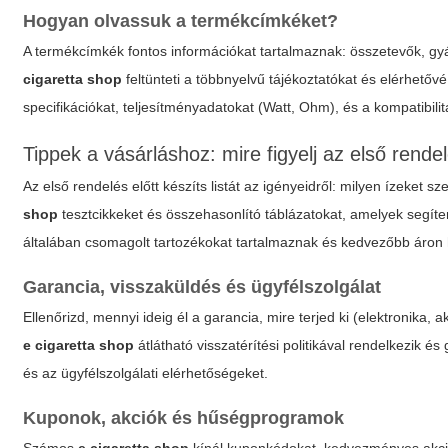
Hogyan olvassuk a termékcímkéket?
A termékcímkék fontos információkat tartalmaznak: összetevők, gyárt
cigaretta shop
feltünteti a többnyelvű tájékoztatókat és elérhetőv
specifikációkat, teljesítményadatokat (Watt, Ohm), és a kompatibilitá
Tippek a vásárláshoz: mire figyelj az első rende
Az első rendelés előtt készíts listát az igényeidről: milyen ízeket 
shop
tesztcikkeket és összehasonlító táblázatokat, amelyek segíte
általában csomagolt tartozékokat tartalmaznak és kedvezőbb áron 
Garancia, visszaküldés és ügyfélszolgálat
Ellenőrizd, mennyi ideig él a garancia, mire terjed ki (elektronika, 
e cigaretta shop
átlátható visszatérítési politikával rendelkezik
és az ügyfélszolgálati elérhetőségeket.
Kuponok, akciók és hűségprogramok