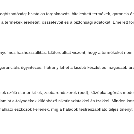
egbízhatóság: hivatalos forgalmazás, hitelesített termékek, garancia é
a termékek eredetét, összetevőit és a biztonsági adatokat. Emellett fo
nyelmes házhozszállítás. Előfordulhat viszont, hogy a termékeket nem
aranciális ügyintézés. Hátrány lehet a kisebb készlet és magasabb ár
nek szóló starter kit-ek, zsebarendszerek (pod), középkategóriás mod
lamint e-folyadékok különböző nikotinszintekkel és ízekkel. Minden ka
nálható eszközök kellenek, míg a haladók testreszabható teljesítmény