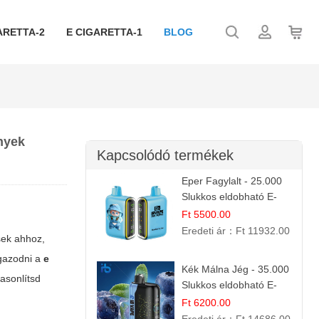
ARETTA-2
E CIGARETTA-1
BLOG
ények
Kapcsolódó termékek
Eper Fagylalt - 25.000
Slukkos eldobható E-
cigaretta | Édes
Ft 5500.00
Desszert Íz
Eredeti ár：
Ft 11932.00
sek ahhoz,
igazodni a
e
Kék Málna Jég - 35.000
asonlítsd
Slukkos eldobható E-
cigaretta | Frissítő
Ft 6200.00
Ízélmény