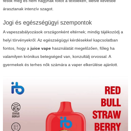
festik meg és nem hagynak foltot a textileken, illetve kevésbé
árasztanak intenzív szagot.
Jogi és egészségügyi szempontok
A vapeszabályozások országonként eltérnek; mindig tájékozódj a
helyi törvényekről. Az egészségügyi kérdésekkel kapcsolatban
fontos, hogy a
juice vape
használatát megelőzően, főleg ha
valamilyen krónikus betegséged van, konzultálj orvossal. A
gyermekek és terhes nők számára a vaper elkerülése ajánlott.