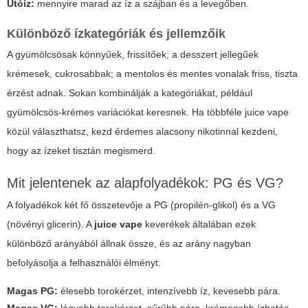
Utóíz:
mennyire marad az íz a szájban és a levegőben.
Különböző ízkategóriák és jellemzőik
A gyümölcsösak könnyűek, frissítőek; a desszert jellegűek
krémesek, cukrosabbak; a mentolos és mentes vonalak friss, tiszta
érzést adnak. Sokan kombinálják a kategóriákat, például
gyümölcsös-krémes variációkat keresnek. Ha többféle
juice vape
közül választhatsz, kezd érdemes alacsony nikotinnal kezdeni,
hogy az ízeket tisztán megismerd.
Mit jelentenek az alapfolyadékok: PG és VG?
A folyadékok két fő összetevője a PG (propilén-glikol) és a VG
(növényi glicerin). A
juice vape
keverékek általában ezek
különböző arányából állnak össze, és az arány nagyban
befolyásolja a felhasználói élményt:
Magas PG:
élesebb torokérzet, intenzívebb íz, kevesebb pára.