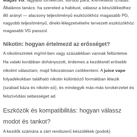
Magas VG:
lágyabb torokérzet, sűrűbb pára, krémesebb ízhatás.
Általános tanács: ha szereted a habitust, válassz a készülékedhez
illő arányt — alacsony teljesítményű eszközökhöz magasabb PG,
nagyobb teljesítményű, direkt-lélegzetvételre tervezett eszközökhöz
magasabb VG passzol.
Nikotin: hogyan értelmezd az erősséget?
A nikotinszintek mg/ml-ben vagy százalékban vannak feltüntetve.
Ha valaki korábban dohányozott, érdemes a kezdésnél erősebb
nikotint választani, majd fokozatosan csökkenteni. A
juice vape
folyadékokban található nikotin különböző formákban létezik
(szabad báza és nikotin-só), és mindegyik más-más torokérzetet és
felszívódási sebességet ad.
Eszközök és kompatibilitás: hogyan válassz
modot és tankot?
A kezdők számára a zárt rendszerű készülékek (podok)