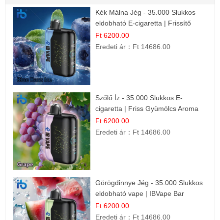
Kék Málna Jég - 35.000 Slukkos
eldobható E-cigaretta | Frissítő
Ízélmény
Ft 6200.00
Eredeti ár：
Ft 14686.00
Szőlő Íz - 35.000 Slukkos E-
cigaretta | Friss Gyümölcs Aroma
Ft 6200.00
Eredeti ár：
Ft 14686.00
Görögdinnye Jég - 35.000 Slukkos
eldobható vape | IBVape Bar
Frissítő Nyári Íz
Ft 6200.00
Eredeti ár：
Ft 14686.00