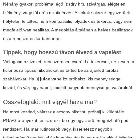
Néhány gyakori probléma: égő íz (dry hit), szivárgás, elégtelen
ízélmény, vagy túl erős nikotinérzés. Az okok sokszor egyszerűek:
helytelen feltöltés, nem kompatibilis folyadék és tekercs, vagy nem
megfelelő watt beállítás. A megoldás általában a helyes beállítások
és a rendszeres karbantartás.
Tippek, hogy hosszú távon élvezd a vapelést
Váltogasd az ízeket, rendszeresen cseréld a tekercset, ne keverd a
különböző típusú nikotinokat és tartsd be az ajánlott tárolási
szabályokat. Ha új
juice vape
ízt próbálsz, kis mennyiséggel
kezdd, és várj egy napot, mielőtt nagyobb mennyiséget vásárolnál.
Összefoglaló: mit vigyél haza ma?
Ha most kezded, válassz alacsony nikotint, próbálj ki különféle
PG/VG arányokat, és szerezz be egy egyszerű, megbízható pod
rendszert. Ha már rutinosabb vagy, kísérletezz nagyobb
teljesítményű modokkal és komplexebb flavor profile-okkal. Mindig