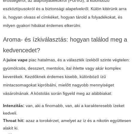
erősségéről, az alapfolyadékokról (PG/VG), a különböző
eszköztípusokról és a biztonsági alapelvekről. Külön kitérünk arra
is, hogyan olvass el címkéket, hogyan tárold a folyadékokat, és
milyen gyakori hibákat érdemes elkerülni.
Aroma- és ízkiválasztás: hogyan találod meg a
kedvencedet?
A
juice vape
piac hatalmas, és a választék ízekből szinte végtelen:
gyümölcsös, desszert, mentolos, ital ihlette vagy akár komplex
keverékek. Kezdőknek érdemes kisebb, különböző ízű
mintacsomagokat kipróbálni, mielőtt nagyobb mennyiséget
vásárolnának. A kóstolás során figyeld meg az alábbiakat:
Intenzitás:
van, aki a finomabb, van, aki a karakteresebb ízeket
kedveli.
Throat hit:
azaz a torokérzet, amelyet az íz és a nikotin együttesen
alakít ki.