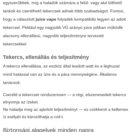
egyszerűbbek, míg a haladók számára a felül- vagy alul tölthető
tankok és cserélhető tekercsek adnak több szabadságot. Fontos,
hogy a választott
juice vape
folyadék kompatibilis legyen az adott
tekercsel. Például egy nagyobb VG arányú juice jobban működik
alacsony ellenállású, nagyobb teljesítményre tervezett
tekercsekkel.
Tekercs, ellenállás és teljesítmény
A tekercs ellenállása, az eszköz által leadott watt és a léghuzat
mind hatással van az ízre és a pára mennyiségére. Általános
tanácsok:
Cseréld a tekercset rendszeresen — a régi, elszenesedett tekercs
elnyomja az ízeket.
Ne haladja meg az ajánlott teljesítményt — ez csökkenti a kellemes
íz esélyét és károsíthatja a coil-t.
Biztonsági alapelvek minden napra