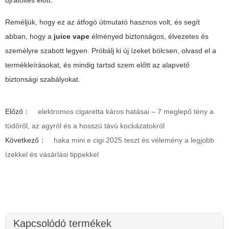
újratöltés előtt.
Reméljük, hogy ez az átfogó útmutató hasznos volt, és segít
abban, hogy a
juice vape
élményed biztonságos, élvezetes és
személyre szabott legyen. Próbálj ki új ízeket bölcsen, olvasd el a
termékleírásokat, és mindig tartsd szem előtt az alapvető
biztonsági szabályokat.
Előző：
elektromos cigaretta káros hatásai – 7 meglepő tény a
tüdőről, az agyról és a hosszú távú kockázatokról
Következő：
haka mini e cigi 2025 teszt és vélemény a legjobb
ízekkel és vásárlási tippekkel
Kapcsolódó termékek