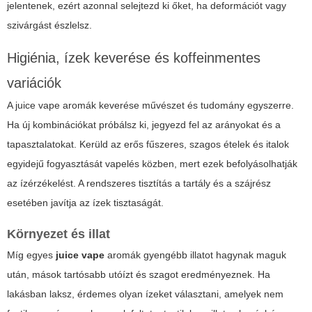
jelentenek, ezért azonnal selejtezd ki őket, ha deformációt vagy
szivárgást észlelsz.
Higiénia, ízek keverése és koffeinmentes
variációk
A
juice vape
aromák keverése művészet és tudomány egyszerre.
Ha új kombinációkat próbálsz ki, jegyezd fel az arányokat és a
tapasztalatokat. Kerüld az erős fűszeres, szagos ételek és italok
egyidejű fogyasztását vapelés közben, mert ezek befolyásolhatják
az ízérzékelést. A rendszeres tisztítás a tartály és a szájrész
esetében javítja az ízek tisztaságát.
Környezet és illat
Míg egyes
juice vape
aromák gyengébb illatot hagynak maguk
után, mások tartósabb utóízt és szagot eredményeznek. Ha
lakásban laksz, érdemes olyan ízeket választani, amelyek nem