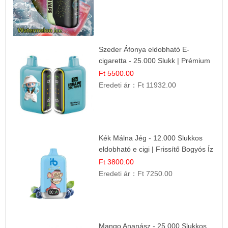
Szeder Áfonya eldobható E-
cigaretta - 25.000 Slukk | Prémium
Gyümölcs Íz
Ft 5500.00
Eredeti ár：
Ft 11932.00
Kék Málna Jég - 12.000 Slukkos
eldobható e cigi | Frissítő Bogyós Íz
Ft 3800.00
Eredeti ár：
Ft 7250.00
Mango Ananász - 25.000 Slukkos