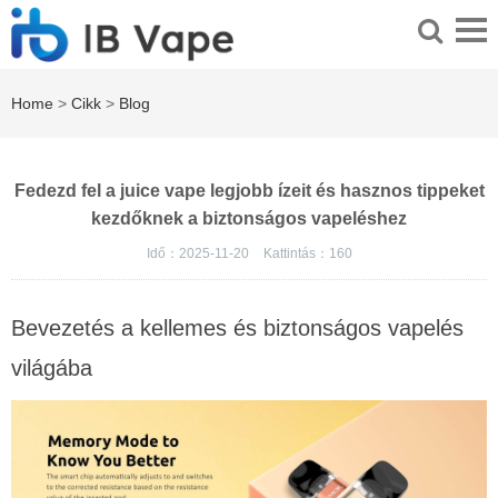
Home
>
Cikk
>
Blog
Fedezd fel a juice vape legjobb ízeit és hasznos tippeket
kezdőknek a biztonságos vapeléshez
Idő：2025-11-20
Kattintás：
160
Bevezetés a kellemes és biztonságos vapelés
világába