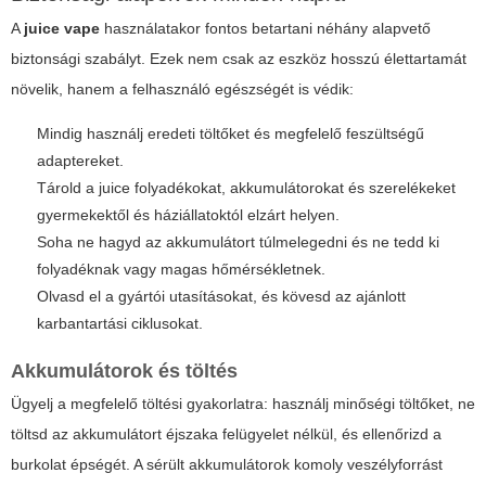
A
juice vape
használatakor fontos betartani néhány alapvető
biztonsági szabályt. Ezek nem csak az eszköz hosszú élettartamát
növelik, hanem a felhasználó egészségét is védik:
Mindig használj eredeti töltőket és megfelelő feszültségű
adaptereket.
Tárold a juice folyadékokat, akkumulátorokat és szerelékeket
gyermekektől és háziállatoktól elzárt helyen.
Soha ne hagyd az akkumulátort túlmelegedni és ne tedd ki
folyadéknak vagy magas hőmérsékletnek.
Olvasd el a gyártói utasításokat, és kövesd az ajánlott
karbantartási ciklusokat.
Akkumulátorok és töltés
Ügyelj a megfelelő töltési gyakorlatra: használj minőségi töltőket, ne
töltsd az akkumulátort éjszaka felügyelet nélkül, és ellenőrizd a
burkolat épségét. A sérült akkumulátorok komoly veszélyforrást