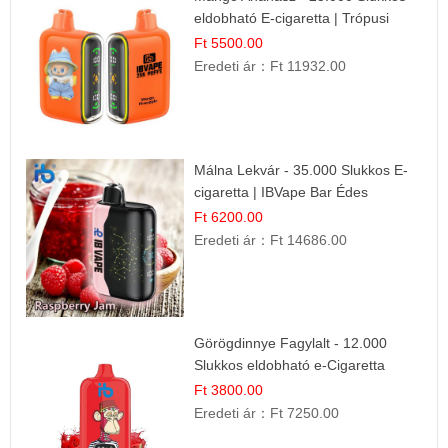
eldobható E-cigaretta | Trópusi
Ízélmény
Ft 5500.00
Eredeti ár：
Ft 11932.00
Málna Lekvár - 35.000 Slukkos E-
cigaretta | IBVape Bar Édes
Gyümölcs Íz
Ft 6200.00
Eredeti ár：
Ft 14686.00
Görögdinnye Fagylalt - 12.000
Slukkos eldobható e-Cigaretta
Ft 3800.00
Eredeti ár：
Ft 7250.00