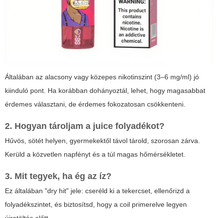
Általában az alacsony vagy közepes nikotinszint (3–6 mg/ml) jó
kiinduló pont. Ha korábban dohányoztál, lehet, hogy magasabbat
érdemes választani, de érdemes fokozatosan csökkenteni.
2. Hogyan tároljam a juice folyadékot?
Hűvös, sötét helyen, gyermekektől távol tárold, szorosan zárva.
Kerüld a közvetlen napfényt és a túl magas hőmérsékletet.
3. Mit tegyek, ha ég az íz?
Ez általában "dry hit" jele: cseréld ki a tekercset, ellenőrizd a
folyadékszintet, és biztosítsd, hogy a coil primerelve legyen