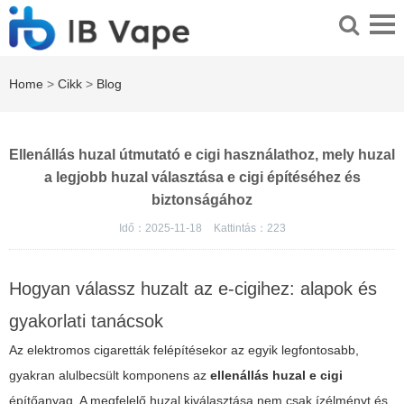
Home
>
Cikk
>
Blog
Ellenállás huzal útmutató e cigi használathoz, mely huzal
a legjobb huzal választása e cigi építéséhez és
biztonságához
Idő：2025-11-18
Kattintás：
223
Hogyan válassz huzalt az e-cigihez: alapok és
gyakorlati tanácsok
Az elektromos cigaretták felépítésekor az egyik legfontosabb,
gyakran alulbecsült komponens az
ellenállás huzal e cigi
építőanyag. A megfelelő huzal kiválasztása nem csak ízélményt és