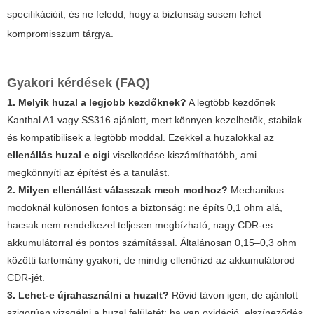
specifikációit, és ne feledd, hogy a biztonság sosem lehet
kompromisszum tárgya.
Gyakori kérdések (FAQ)
1. Melyik huzal a legjobb kezdőknek?
A legtöbb kezdőnek
Kanthal A1 vagy SS316 ajánlott, mert könnyen kezelhetők, stabilak
és kompatibilisek a legtöbb moddal. Ezekkel a huzalokkal az
ellenállás huzal e cigi
viselkedése kiszámíthatóbb, ami
megkönnyíti az építést és a tanulást.
2. Milyen ellenállást válasszak mech modhoz?
Mechanikus
modoknál különösen fontos a biztonság: ne építs 0,1 ohm alá,
hacsak nem rendelkezel teljesen megbízható, nagy CDR-es
akkumulátorral és pontos számítással. Általánosan 0,15–0,3 ohm
közötti tartomány gyakori, de mindig ellenőrizd az akkumulátorod
CDR-jét.
3. Lehet-e újrahasználni a huzalt?
Rövid távon igen, de ajánlott
szigorúan vizsgálni a huzal felületét: ha van oxidáció, elszíneződés