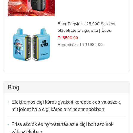
Eper Fagylalt - 25.000 Slukkos
eldobható E-cigaretta | Édes
Desszert Íz
Ft 5500.00
Eredeti ár：
Ft 11932.00
Blog
Elektromos cigi káros gyakori kérdések és válaszok,
mit jelent ha a cigi káros a mindennapokban
Friss akciók és nyitvatartás az e cigi bolt szolnok
választékában