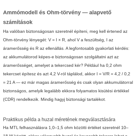
Ammómodell és Ohm-törvény — alapvető
számítások
Ha valóban biztonságosan szeretnél építeni, meg kell értened az
Ohm-törvény lényegét: V = I × R, ahol V a feszültség, I az
áramerősség és R az ellenállás. A legfontosabb gyakorlati kérdés:
az akkumulátorod képes-e biztonságosan szolgáltatni azt az
áramerősséget, amelyet a tekercsed kér? Például ha 0,2 ohm
tekercset építesz és azt 4,2 V-ról táplálod, akkor I = V/R = 4,2 / 0,2
= 21 A — ez már magas áramerősség és csak olyan akkumulátorral
biztonságos, amelyik legalább ekkora folyamatos kisütési értékkel
(CDR) rendelkezik. Mindig hagyj biztonsági tartalékot.
Praktikus példa a huzal méretének megválasztására
Ha MTL felhasználásra 1,0–1,5 ohm közötti értéket szeretnél 10–
18 W között, akkor vékonyabb huzal és kevesebb tekercs lehet a