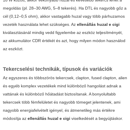
megoldás (pl. 28–30 AWG, 5–8 tekerés). Ha DTL és nagyobb gőz a
cél (0,12–0,5 ohm), akkor vastagabb huzal vagy több párhuzamos
vezeték használata lehet szükséges. Az
ellenállás huzal e cigi
kiválasztásánál mindig vedd figyelembe az eszköz teljesítményét,
az akkumulátor CDR értékét és azt, hogy milyen módon használod
az eszközt.
Tekercselési technikák, típusok és variációk
Az egyszeres és többszörös tekercsek, clapton, fused clapton, alien
és egyéb komplex vezetékek mind különböző hangolást adnak a
vattának és különböző hőátadást biztosítanak. A bonyolultabb
tekercsek több fémfelületet és nagyobb tömeget jelentenek, ami
nagyobb energiafelvételt igényel, és átmenetileg más értékre
módosítja az
ellenállás huzal e cigi
viselkedését a begyújtáskor.