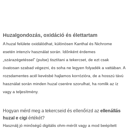
Huzalgondozás, oxidáció és élettartam
A huzal felülete oxidálódhat, különösen Kanthal és Nichrome
esetén intenzív használat során. Időnként érdemes
„szárazégetéssel” (pulse) tisztítani a tekercset, de ezt csak
óvatosan szabad végezni, és soha ne legyen folyadék a vattában. A
rozsdamentes acél kevésbé hajlamos korrózióra, de a hosszú távú
használat során minden huzal cserére szorulhat, ha romlik az íz
vagy a teljesítmény.
Hogyan mérd meg a tekercseid és ellenőrizd az
ellenállás
huzal e cigi
értékét?
Használj jó minőségű digitális ohm-mérőt vagy a mod beépített