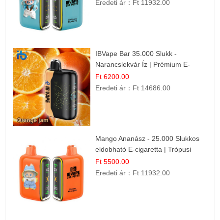
Eredeti ár：
Ft 11932.00
IBVape Bar 35.000 Slukk -
Narancslekvár Íz | Prémium E-
cigaretta
Ft 6200.00
Eredeti ár：
Ft 14686.00
Mango Ananász - 25.000 Slukkos
eldobható E-cigaretta | Trópusi
Ízélmény
Ft 5500.00
Eredeti ár：
Ft 11932.00