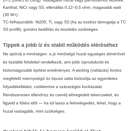
Kanthal, NiCr vagy SS; ellenállás 0,12–0,5 ohm; magasabb watt
(30 W+).
TC-felhasználók: Ni200, Ti, vagy SS (ha az eszköz támogatja a TC
SS profilt); gondos beállítás és tesztelés szükséges.
Tippek a jobb íz és stabil működés eléréséhez
Ne spórolj a minőségen: a jó minőségű huzal egységes átmérővel
és tisztább felülettel rendelkezik, ami jobb ízprodukciót és
biztonságosabb építést eredményez. A wicking (vattázás) fontos:
megfelelő mennyiségű és típusú vatta biztosítja az egyenletes
folyadékellátást, csökkentve a szárazégés kockázatát.
Rendszeresen ellenőrizz és cserélj elöregedett tekercseket, és
figyeld a fűtési időt — ha túl lassú a felmelegedés, lehet, hogy a
huzal vastagabb, mint szükséges.