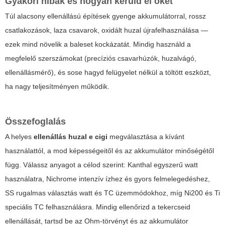
Gyakori hibák és hogyan kerüld el őket
Túl alacsony ellenállású építések gyenge akkumulátorral, rossz
csatlakozások, laza csavarok, oxidált huzal újrafelhasználása —
ezek mind növelik a baleset kockázatát. Mindig használd a
megfelelő szerszámokat (precíziós csavarhúzók, huzalvágó,
ellenállásmérő), és sose hagyd felügyelet nélkül a töltött eszközt,
ha nagy teljesítményen működik.
Összefoglalás
A helyes
ellenállás huzal e cigi
megválasztása a kívánt
használattól, a mod képességeitől és az akkumulátor minőségétől
függ. Válassz anyagot a célod szerint: Kanthal egyszerű watt
használatra, Nichrome intenzív ízhez és gyors felmelegedéshez,
SS rugalmas választás watt és TC üzemmódokhoz, míg Ni200 és Ti
speciális TC felhasználásra. Mindig ellenőrizd a tekercseid
ellenállását, tartsd be az Ohm-törvényt és az akkumulátor