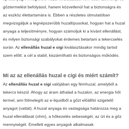
gőztermelést befolyásol, hanem közvetlenül hat a biztonságra és
az eszköz élettartamára is. Ebben a részletes útmutatóban
megvizsgáljuk a legnépszerűbb huzaltípusokat, hogyan hat a huzal
anyaga a teljesítményre, hogyan számoljuk ki a kívánt ellenállást,
és milyen biztonsági szabályokat érdemes betartani a tekercselés
során. Az
ellenállás huzal e cigi
kiválasztásakor mindig tartsd
szem előtt: a cél a stabil, kiszámítható és biztonságos működés.
Mi az az
ellenállás huzal e cigi
és miért számít?
Az
ellenállás huzal e cigi
valójában egy fémhuzal, amelyből a
tekercs készül. Ahogy az áram áthalad a huzalon, az energia hőt
termel, ami fölmelegíti az e-liquidből a gőzt előállító szigetelő
anyagot (vattát). A huzal anyaga és vastagsága határozza meg a
huzal ellenállását (ohm), a hőkezelés sebességét, az ízt és a gőz
mennyiségét. Emellett egyes anyagok alkalmasak