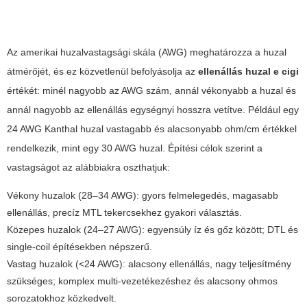
Az amerikai huzalvastagsági skála (AWG) meghatározza a huzal
átmérőjét, és ez közvetlenül befolyásolja az
ellenállás huzal e cigi
értékét: minél nagyobb az AWG szám, annál vékonyabb a huzal és
annál nagyobb az ellenállás egységnyi hosszra vetítve. Például egy
24 AWG Kanthal huzal vastagabb és alacsonyabb ohm/cm értékkel
rendelkezik, mint egy 30 AWG huzal. Építési célok szerint a
vastagságot az alábbiakra oszthatjuk:
Vékony huzalok (28–34 AWG): gyors felmelegedés, magasabb
ellenállás, precíz MTL tekercsekhez gyakori választás.
Közepes huzalok (24–27 AWG): egyensúly íz és gőz között; DTL és
single-coil építésekben népszerű.
Vastag huzalok (<24 AWG): alacsony ellenállás, nagy teljesítmény
szükséges; komplex multi-vezetékezéshez és alacsony ohmos
sorozatokhoz közkedvelt.