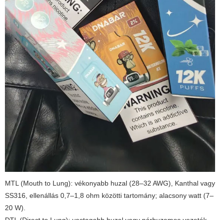
MTL (Mouth to Lung): vékonyabb huzal (28–32 AWG), Kanthal vagy
SS316, ellenállás 0,7–1,8 ohm közötti tartomány; alacsony watt (7–
20 W).
DTL (Direct to Lung): vastagabb huzal vagy párhuzamos vezeték,