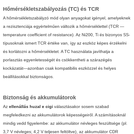
Hőmérsékletszabályozás (TC) és TCR
A hőmérsékletszabályzó mód olyan anyagokat igényel, amelyeknek
a rezisztenciája egyértelműen változik a hőmérséklettel (TCR —
temperature coefficient of resistance). Az Ni200, Ti és bizonyos SS-
típusoknak ismert TCR értéke van, így az eszköz képes érzékelni
és korlátozni a hőmérsékletet. A TC használata javíthatja a
porlasztás egyenletességét és csökkentheti a szárazégés
kockázatát—azonban csak kompatibilis eszközzel és helyes
beállításokkal biztonságos.
Biztonság és akkumulátorok
Az
ellenállás huzal e cigi
választásakor sosem szabad
megfeledkezni az akkumulátorok képességeiről. A számításoknál
mindig vedd figyelembe: az akkumulátor névleges feszültsége (pl.
3,7 V névleges; 4,2 V teljesen feltöltve), az akkumulátor CDR