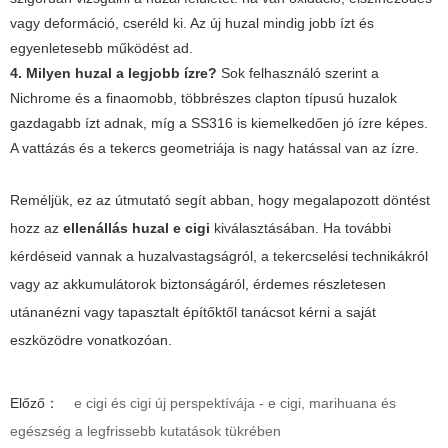
vagy deformáció, cseréld ki. Az új huzal mindig jobb ízt és
egyenletesebb működést ad.
4. Milyen huzal a legjobb ízre?
Sok felhasználó szerint a
Nichrome és a finaomobb, többrészes clapton típusú huzalok
gazdagabb ízt adnak, míg a SS316 is kiemelkedően jó ízre képes.
A vattázás és a tekercs geometriája is nagy hatással van az ízre.
Reméljük, ez az útmutató segít abban, hogy megalapozott döntést
hozz az
ellenállás huzal e cigi
kiválasztásában. Ha további
kérdéseid vannak a huzalvastagságról, a tekercselési technikákról
vagy az akkumulátorok biztonságáról, érdemes részletesen
utánanézni vagy tapasztalt építőktől tanácsot kérni a saját
eszközödre vonatkozóan.
Előző：
e cigi és cigi új perspektívája - e cigi, marihuana és
egészség a legfrissebb kutatások tükrében