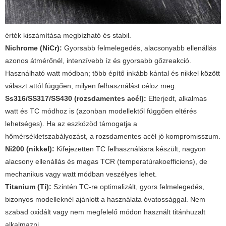
érték kiszámítása megbízható és stabil.
Nichrome (NiCr):
Gyorsabb felmelegedés, alacsonyabb ellenállás
azonos átmérőnél, intenzívebb íz és gyorsabb gőzreakció.
Használható watt módban; több építő inkább kántal és nikkel között
választ attól függően, milyen felhasználást céloz meg.
Ss316/SS317/SS430 (rozsdamentes acél):
Elterjedt, alkalmas
watt és TC módhoz is (azonban modellektől függően eltérés
lehetséges). Ha az eszközöd támogatja a
hőmérsékletszabályozást, a rozsdamentes acél jó kompromisszum.
Ni200 (nikkel):
Kifejezetten TC felhasználásra készült, nagyon
alacsony ellenállás és magas TCR (temperatúrakoefficiens), de
mechanikus vagy watt módban veszélyes lehet.
Titanium (Ti):
Szintén TC-re optimalizált, gyors felmelegedés,
bizonyos modelleknél ajánlott a használata óvatossággal. Nem
szabad oxidált vagy nem megfelelő módon használt titánhuzalt
alkalmazni.