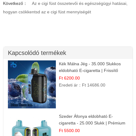
Következő：
Az e cigi füst összetevői és egészségügyi hatásai,
hogyan csökkentsd az e cigi füst mennyiségét
Kapcsolódó termékek
Kék Málna Jég - 35.000 Slukkos
eldobható E-cigaretta | Frissítő
Ízélmény
Ft 6200.00
Eredeti ár：
Ft 14686.00
Szeder Áfonya eldobható E-
cigaretta - 25.000 Slukk | Prémium
Gyümölcs Íz
Ft 5500.00