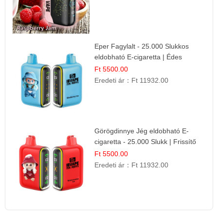
Eper Fagylalt - 25.000 Slukkos
eldobható E-cigaretta | Édes
Desszert Íz
Ft 5500.00
Eredeti ár：
Ft 11932.00
Görögdinnye Jég eldobható E-
cigaretta - 25.000 Slukk | Frissítő
Nyári Íz
Ft 5500.00
Eredeti ár：
Ft 11932.00