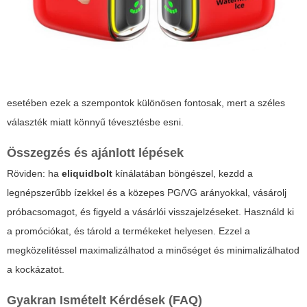
esetében ezek a szempontok különösen fontosak, mert a széles
választék miatt könnyű tévesztésbe esni.
Összegzés és ajánlott lépések
Röviden: ha
eliquidbolt
kínálatában böngészel, kezdd a
legnépszerűbb ízekkel és a közepes PG/VG arányokkal, vásárolj
próbacsomagot, és figyeld a vásárlói visszajelzéseket. Használd ki
a promóciókat, és tárold a termékeket helyesen. Ezzel a
megközelítéssel maximalizálhatod a minőséget és minimalizálhatod
a kockázatot.
Gyakran Ismételt Kérdések (FAQ)