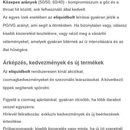
Közepes arányok
(50/50, 60/40) - kompromisszum a gőz és a
throat hit között, sok felhasználó által kedvelt.
Az egyes ízek esetében az
eliquidbolt
leírásai gyakran jelzik a
PG/VG arányt, ami segít a döntésben. Ha bizonytalan vagy, válassz
kisebb kiszerelést tesztelésre, vagy nézd meg a vásárlói
véleményeket, amelyek gyakran kitérnek az íz intenzitására és az
illat hűségére.
Árképzés, kedvezmények és új termékek
Az
eliquidbolt
rendszeresen kínál akciókat,
csomagkedvezményeket és szezonális leárazásokat. A következő
tippek segítenek spórolni:
Figyeld a csomag ajánlatokat: gyakran olcsóbb, ha több darabot
veszel egyszerre.
Hírlevél feliratkozás: exkluzív kedvezmények és új beérkezések
értesítése.
Próbacsomagok: kisebb kiszerelés vagy minta, ha új ízt szeretnél