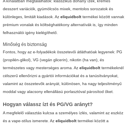
A kínálatban megtalálhatók: klasszikus dohány ízek, krémes
desszert variációk, gyümölcsös mixek, mentolos sorozatok és
különleges, limitált kiadások. Az
eliquidbolt
termékei között vannak
prémium vonalak és költséghatékony alternatívák is, így minden
felhasználói igény kielégíthető.
Minőség és biztonság
Fontos, hogy az e-folyadékok összetevői átláthatóak legyenek: PG
(propilén-glikol), VG (vegán glicerin), nikotin (ha van), és
természetes vagy mesterséges aroma. Az
eliquidbolt
termékeknél
célszerű ellenőrizni a gyártói információkat és a tanúsítványokat,
valamint az összetevők arányát, különösen, ha nagy teljesítményű
moddal vagy alacsony ellenállású porlasztóval párosítod őket.
Hogyan válassz ízt és PG/VG arányt?
A megfelelő választás kulcsa a személyes ízlés, valamint az eszköz
és a vape-stílus ismerete. Az
eliquidbolt
termékei között a