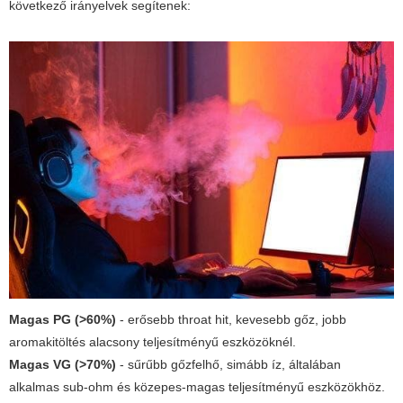
következő irányelvek segítenek:
Magas PG (>60%)
- erősebb throat hit, kevesebb gőz, jobb
aromakitöltés alacsony teljesítményű eszközöknél.
Magas VG (>70%)
- sűrűbb gőzfelhő, simább íz, általában
alkalmas sub-ohm és közepes-magas teljesítményű eszközökhöz.