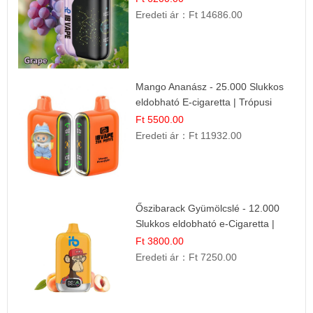
Eredeti ár：
Ft 14686.00
Mango Ananász - 25.000 Slukkos
eldobható E-cigaretta | Trópusi
Ízélmény
Ft 5500.00
Eredeti ár：
Ft 11932.00
Őszibarack Gyümölcslé - 12.000
Slukkos eldobható e-Cigaretta |
Friss Gyümölcs Íz
Ft 3800.00
Eredeti ár：
Ft 7250.00