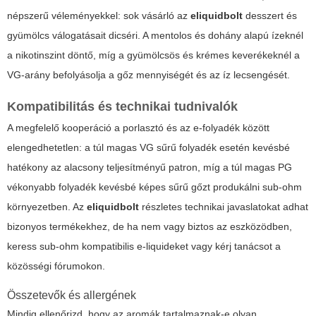
népszerű véleményekkel: sok vásárló az
eliquidbolt
desszert és
gyümölcs válogatásait dicséri. A mentolos és dohány alapú ízeknél
a nikotinszint döntő, míg a gyümölcsös és krémes keverékeknél a
VG-arány befolyásolja a gőz mennyiségét és az íz lecsengését.
Kompatibilitás és technikai tudnivalók
A megfelelő kooperáció a porlasztó és az e-folyadék között
elengedhetetlen: a túl magas VG sűrű folyadék esetén kevésbé
hatékony az alacsony teljesítményű patron, míg a túl magas PG
vékonyabb folyadék kevésbé képes sűrű gőzt produkálni sub-ohm
környezetben. Az
eliquidbolt
részletes technikai javaslatokat adhat
bizonyos termékekhez, de ha nem vagy biztos az eszközödben,
keress sub-ohm kompatibilis e-liquideket vagy kérj tanácsot a
közösségi fórumokon.
Összetevők és allergének
Mindig ellenőrizd, hogy az aromák tartalmaznak-e olyan