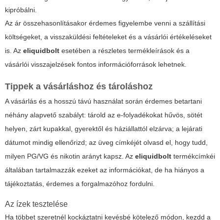
kipróbálni.
Az ár összehasonlításakor érdemes figyelembe venni a szállítási
költségeket, a visszaküldési feltételeket és a vásárlói értékeléseket
is. Az
eliquidbolt
esetében a részletes termékleírások és a
vásárlói visszajelzések fontos információforrások lehetnek.
Tippek a vásárláshoz és tároláshoz
A vásárlás és a hosszú távú használat során érdemes betartani
néhány alapvető szabályt: tárold az e-folyadékokat hűvös, sötét
helyen, zárt kupakkal, gyerektől és háziállattól elzárva; a lejárati
dátumot mindig ellenőrizd; az üveg címkéjét olvasd el, hogy tudd,
milyen PG/VG és nikotin arányt kapsz. Az
eliquidbolt
termékcímkéi
általában tartalmazzák ezeket az információkat, de ha hiányos a
tájékoztatás, érdemes a forgalmazóhoz fordulni.
Az ízek tesztelése
Ha többet szeretnél kockáztatni kevésbé kötelező módon, kezdd a