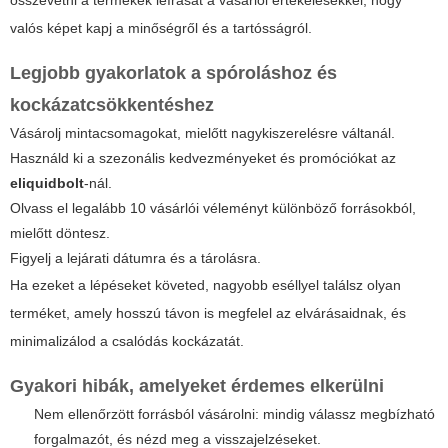
valós képet kapj a minőségről és a tartósságról.
Legjobb gyakorlatok a spóroláshoz és
kockázatcsökkentéshez
Vásárolj mintacsomagokat, mielőtt nagykiszerelésre váltanál.
Használd ki a szezonális kedvezményeket és promóciókat az
eliquidbolt
-nál.
Olvass el legalább 10 vásárlói véleményt különböző forrásokból,
mielőtt döntesz.
Figyelj a lejárati dátumra és a tárolásra.
Ha ezeket a lépéseket követed, nagyobb eséllyel találsz olyan
terméket, amely hosszú távon is megfelel az elvárásaidnak, és
minimalizálod a csalódás kockázatát.
Gyakori hibák, amelyeket érdemes elkerülni
Nem ellenőrzött forrásból vásárolni: mindig válassz megbízható
forgalmazót, és nézd meg a visszajelzéseket.