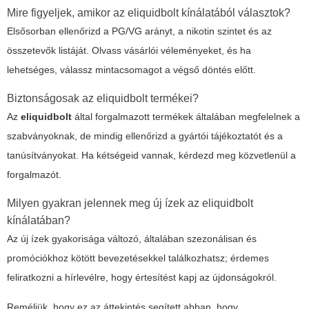
Mire figyeljek, amikor az eliquidbolt kínálatából választok?
Elsősorban ellenőrizd a PG/VG arányt, a nikotin szintet és az
összetevők listáját. Olvass vásárlói véleményeket, és ha
lehetséges, válassz mintacsomagot a végső döntés előtt.
Biztonságosak az eliquidbolt termékei?
Az
eliquidbolt
által forgalmazott termékek általában megfelelnek a
szabványoknak, de mindig ellenőrizd a gyártói tájékoztatót és a
tanúsítványokat. Ha kétségeid vannak, kérdezd meg közvetlenül a
forgalmazót.
Milyen gyakran jelennek meg új ízek az eliquidbolt
kínálatában?
Az új ízek gyakorisága változó, általában szezonálisan és
promóciókhoz kötött bevezetésekkel találkozhatsz; érdemes
feliratkozni a hírlevélre, hogy értesítést kapj az újdonságokról.
Reméljük, hogy ez az áttekintés segített abban, hogy