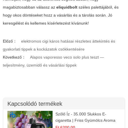
magabiztosabban válassz az
eliquidbolt
széles palettájából, és
hogy okos döntéseket hozz a vásárlás és a tárolás során. Jó
keresgélést és kellemes kísérletezést kívánunk!
Előző：
elektromos cigi káros hatásai részletes áttekintés és
gyakorlati tippek a kockázatok csökkentésére
Következő：
Alapos vaporesso veco solo plus teszt —
teljesítmény, üzemidő és vásárlási tippek
Kapcsolódó termékek
Szőlő Íz - 35.000 Slukkos E-
cigaretta | Friss Gyümölcs Aroma
Ft 6200.00