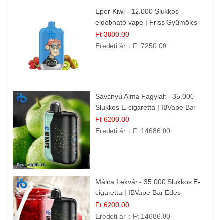
Eper-Kiwi - 12.000 Slukkos
eldobható vape | Friss Gyümölcs
Kombináció
Ft 3800.00
Eredeti ár：
Ft 7250.00
Savanyú Alma Fagylalt - 35.000
Slukkos E-cigaretta | IBVape Bar
Ft 6200.00
Eredeti ár：
Ft 14686.00
Málna Lekvár - 35.000 Slukkos E-
cigaretta | IBVape Bar Édes
Gyümölcs Íz
Ft 6200.00
Eredeti ár：
Ft 14686.00