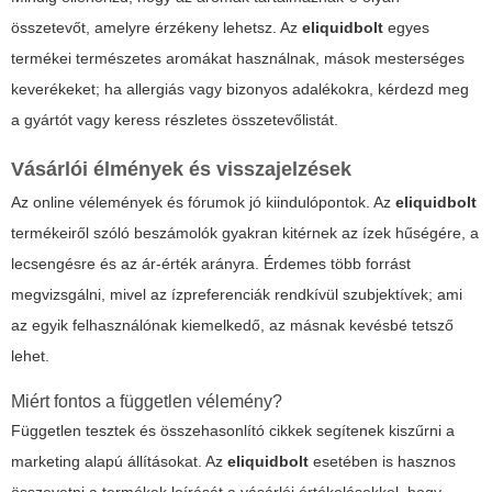
összetevőt, amelyre érzékeny lehetsz. Az
eliquidbolt
egyes
termékei természetes aromákat használnak, mások mesterséges
keverékeket; ha allergiás vagy bizonyos adalékokra, kérdezd meg
a gyártót vagy keress részletes összetevőlistát.
Vásárlói élmények és visszajelzések
Az online vélemények és fórumok jó kiindulópontok. Az
eliquidbolt
termékeiről szóló beszámolók gyakran kitérnek az ízek hűségére, a
lecsengésre és az ár-érték arányra. Érdemes több forrást
megvizsgálni, mivel az ízpreferenciák rendkívül szubjektívek; ami
az egyik felhasználónak kiemelkedő, az másnak kevésbé tetsző
lehet.
Miért fontos a független vélemény?
Független tesztek és összehasonlító cikkek segítenek kiszűrni a
marketing alapú állításokat. Az
eliquidbolt
esetében is hasznos
összevetni a termékek leírását a vásárlói értékelésekkel, hogy