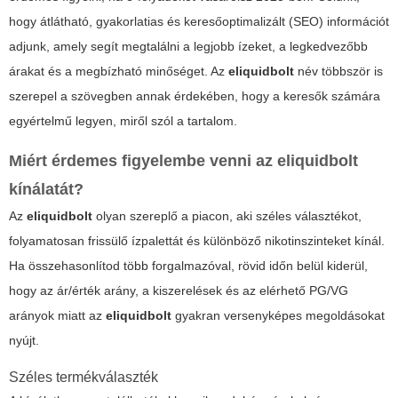
hogy átlátható, gyakorlatias és keresőoptimalizált (SEO) információt
adjunk, amely segít megtalálni a legjobb ízeket, a legkedvezőbb
árakat és a megbízható minőséget. Az
eliquidbolt
név többször is
szerepel a szövegben annak érdekében, hogy a keresők számára
egyértelmű legyen, miről szól a tartalom.
Miért érdemes figyelembe venni az eliquidbolt
kínálatát?
Az
eliquidbolt
olyan szereplő a piacon, aki széles választékot,
folyamatosan frissülő ízpalettát és különböző nikotinszinteket kínál.
Ha összehasonlítod több forgalmazóval, rövid időn belül kiderül,
hogy az ár/érték arány, a kiszerelések és az elérhető PG/VG
arányok miatt az
eliquidbolt
gyakran versenyképes megoldásokat
nyújt.
Széles termékválaszték