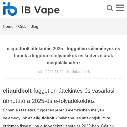
Home
>
Cikk
>
Blog
eliquidbolt áttekintés 2025 - független vélemények és
tippek a legjobb e-folyadékok és kedvező árak
megtalálásához
Idő：2025-11-20
Kattintás：
148
eliquidbolt
független áttekintés és vásárlási
útmutató a 2025-ös e-folyadékokhoz
Ebben a részletes, független jellegű elemzésben mélyen
belemegyünk az
eliquidbolt
kínálatába, és áttekintjük, mire
érdemes figyelni, ha e-folyadékot vásárolsz 2025-ben. Célunk,