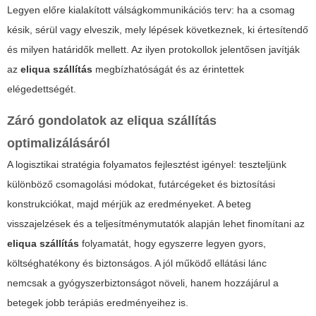
Legyen előre kialakított válságkommunikációs terv: ha a csomag
késik, sérül vagy elveszik, mely lépések következnek, ki értesítendő
és milyen határidők mellett. Az ilyen protokollok jelentősen javítják
az
eliqua szállítás
megbízhatóságát és az érintettek
elégedettségét.
Záró gondolatok az
eliqua szállítás
optimalizálásáról
A logisztikai stratégia folyamatos fejlesztést igényel: teszteljünk
különböző csomagolási módokat, futárcégeket és biztosítási
konstrukciókat, majd mérjük az eredményeket. A beteg
visszajelzések és a teljesítménymutatók alapján lehet finomítani az
eliqua szállítás
folyamatát, hogy egyszerre legyen gyors,
költséghatékony és biztonságos. A jól működő ellátási lánc
nemcsak a gyógyszerbiztonságot növeli, hanem hozzájárul a
betegek jobb terápiás eredményeihez is.