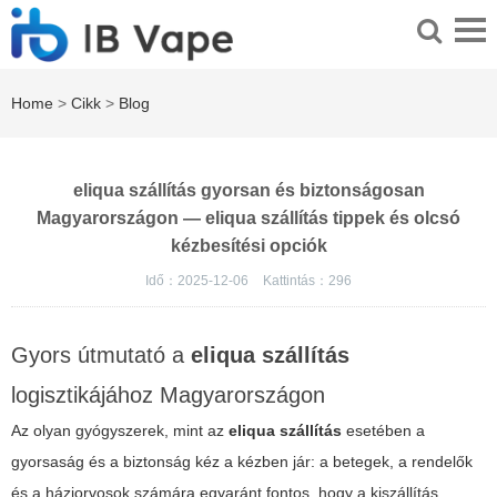
Home
>
Cikk
>
Blog
eliqua szállítás gyorsan és biztonságosan
Magyarországon — eliqua szállítás tippek és olcsó
kézbesítési opciók
Idő：2025-12-06
Kattintás：
296
Gyors útmutató a
eliqua szállítás
logisztikájához Magyarországon
Az olyan gyógyszerek, mint az
eliqua szállítás
esetében a
gyorsaság és a biztonság kéz a kézben jár: a betegek, a rendelők
és a háziorvosok számára egyaránt fontos, hogy a kiszállítás