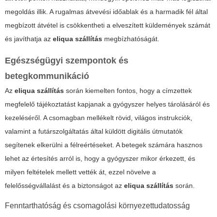
megoldás illik. A rugalmas átvevési időablak és a harmadik fél által
megbízott átvétel is csökkentheti a elveszített küldemények számát
és javíthatja az
eliqua szállítás
megbízhatóságát.
Egészségügyi szempontok és
betegkommunikáció
Az
eliqua szállítás
során kiemelten fontos, hogy a címzettek
megfelelő tájékoztatást kapjanak a gyógyszer helyes tárolásáról és
kezeléséről. A csomagban mellékelt rövid, világos instrukciók,
valamint a futárszolgáltatás által küldött digitális útmutatók
segítenek elkerülni a félreértéseket. A betegek számára hasznos
lehet az értesítés arról is, hogy a gyógyszer mikor érkezett, és
milyen feltételek mellett vették át, ezzel növelve a
felelősségvállalást és a biztonságot az
eliqua szállítás
során.
Fenntarthatóság és csomagolási környezettudatosság