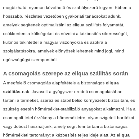
megbízható, nyomon követhető és szabályszerű legyen. Ebben a
hosszabb, részletes vezetőben gyakorlati tanácsokat adunk,
amelyek segítenek optimalizálni az
eliqua szállítás
folyamatát,
csökkenteni a költségeket és növelni a kézbesítés sikerességét,
különös tekintettel a magyar viszonyokra és azokra a
szolgáltatásokra, amelyek előnyösek lehetnek mind jogi, mind
egészségügyi szempontból.
A csomagolás szerepe az
eliqua szállítás
során
A megfelelő csomagolás alapfeltétele a biztonságos
eliqua
szállítás
-nak. Javasolt a gyógyszer eredeti csomagolásában
tartani a terméket, száraz és stabil belső környezetet biztosítani, és
szükség esetén hőmérséklet-stabilizáló anyagokat alkalmazni. Ha a
csomagolt tétel érzékeny a hőmérsékletre, olyan szigetelt borítékot
vagy dobozt használjunk, amely segít fenntartani a biztonságos
hőmérsékleti tartományt a kézbesítés teljes ideje alatt. Az
eliqua