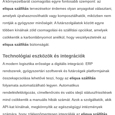
A környezetbarát csomagolás egyre fontosabb szempont: az
eliqua szállítás
tervezésekor érdemes olyan anyagokat választani,
amelyek újrahasznosíthatók vagy komposztálhatók, miközben nem
rontják a gyógyszer minőségét. A futárszolgálatok között egyre
többen kínálnak zöld csomagolási és szállítási opciókat, amelyek
csökkentik a karbonlábnyomot anélkül, hogy veszélyeztetnék az
eliqua szállítás
biztonságát.
Technológiai eszközök és integrációk
A modern logisztika erőssége a digitális integráció: ERP
rendszerek, gyógyszertári szoftverek és futárcégek platformjainak
összekapcsolása lehetővé teszi, hogy az
eliqua szállítás
folyamata automatizálható legyen. Automatikus
rendelésfeldolgozás, címellenőrzés és valós idejű státuszfrissítések
mind csökkentik a manuális hibák számát. Azok a szolgáltatók, akik
API-kat kínálnak, megkönnyítik az egészségügyi intézmények
számára, hogy zökkenőmentesen integrálják az
eliqua szállítás