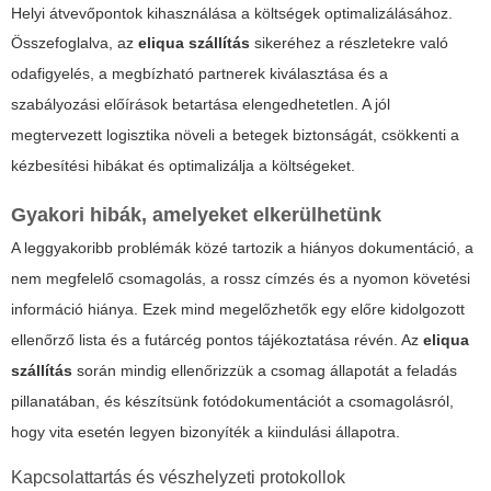
Helyi átvevőpontok kihasználása a költségek optimalizálásához.
Összefoglalva, az
eliqua szállítás
sikeréhez a részletekre való
odafigyelés, a megbízható partnerek kiválasztása és a
szabályozási előírások betartása elengedhetetlen. A jól
megtervezett logisztika növeli a betegek biztonságát, csökkenti a
kézbesítési hibákat és optimalizálja a költségeket.
Gyakori hibák, amelyeket elkerülhetünk
A leggyakoribb problémák közé tartozik a hiányos dokumentáció, a
nem megfelelő csomagolás, a rossz címzés és a nyomon követési
információ hiánya. Ezek mind megelőzhetők egy előre kidolgozott
ellenőrző lista és a futárcég pontos tájékoztatása révén. Az
eliqua
szállítás
során mindig ellenőrizzük a csomag állapotát a feladás
pillanatában, és készítsünk fotódokumentációt a csomagolásról,
hogy vita esetén legyen bizonyíték a kiindulási állapotra.
Kapcsolattartás és vészhelyzeti protokollok