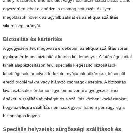
amely részletes online felületet vagy mobilalkalmazást biztosít, ahol
egyszerűen lehet ellenőrizni a csomag státuszát. Az ilyen
megoldások növelik az ügyfélbizalmat és az
eliqua szállítás
sikerességi arányát.
Biztosítás és kártérítés
A gyógyszerérték megóvása érdekében az
eliqua szállítás
során
gyakran érdemes biztosítást kötni a küldeményre. A futárcégek által
kínált alapbiztosításon felül speciális kiegészítő biztosítások
lehetségesek, amelyek fedezetet nyújtanak hőkárokra, késésből
eredő problémákra vagy hiányzó csomagok esetére. A biztosítás
kiválasztásakor érdemes figyelembe venni a gyógyszer piaci
értékét, a szállítás távolságát és a szállítás közbeni kockázatokat,
hogy az
eliqua szállítás
nem csak gyors, hanem pénzügyileg is
biztonságos legyen.
Speciális helyzetek: sürgősségi szállítások és