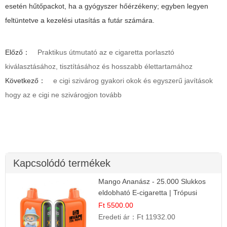
esetén hűtőpackot, ha a gyógyszer hőérzékeny; egyben legyen
feltüntetve a kezelési utasítás a futár számára.
Előző：
Praktikus útmutató az e cigaretta porlasztó
kiválasztásához, tisztításához és hosszabb élettartamához
Következő：
e cigi szivárog gyakori okok és egyszerű javítások
hogy az e cigi ne szivárogjon tovább
Kapcsolódó termékek
Mango Ananász - 25.000 Slukkos
eldobható E-cigaretta | Trópusi
Ízélmény
Ft 5500.00
Eredeti ár：
Ft 11932.00