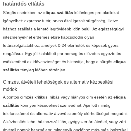
határidős ellátás
Sürgős esetekben az
eliqua szállítás
különleges protokollokat
igényelhet: expressz futár, orvos által igazolt sürgősség, illetve
házhoz szállítás a lehető legrövidebb időn belül. Az egészségügyi
intézményeknél érdemes előre kapcsolódni olyan
futárszolgálatokhoz, amelyek 0-24 elérhetők és képesek gyors
reagálásra. Egy jól kialakított partnerség és előzetes egyeztetés
csökkentheti az időveszteséget és biztosítja, hogy a sürgős
eliqua
szállítás
tényleg időben történjen.
Címzés, átvételi lehetőségek és alternatív kézbesítési
módok
A pontos címzés kritikus: hibás vagy hiányos cím esetén az
eliqua
szállítás
könnyen késedelmet szenvedhet. Ajánlott mindig
telefonszámot és alternatív átvevő személy elérhetőségét megadni.
A kézbesítés lehet házhozszállítás, gyógyszertári átvétel, vagy zárt
átvételi pontok használata; mindegyik opcióhoz más-más logisztikai