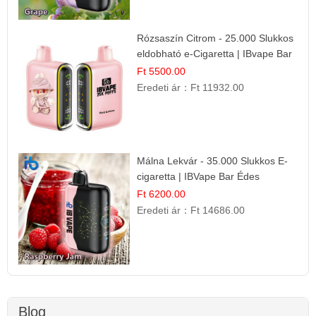
Rózsaszín Citrom - 25.000 Slukkos
eldobható e-Cigaretta | IBvape Bar
Ft 5500.00
Eredeti ár：
Ft 11932.00
Málna Lekvár - 35.000 Slukkos E-
cigaretta | IBVape Bar Édes
Gyümölcs Íz
Ft 6200.00
Eredeti ár：
Ft 14686.00
Blog