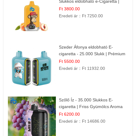
Slukkos eldobható e-Cigaretta |
Friss Gyümölcs Íz
Ft 3800.00
Eredeti ár：
Ft 7250.00
Szeder Áfonya eldobható E-
cigaretta - 25.000 Slukk | Prémium
Gyümölcs Íz
Ft 5500.00
Eredeti ár：
Ft 11932.00
Szőlő Íz - 35.000 Slukkos E-
cigaretta | Friss Gyümölcs Aroma
Ft 6200.00
Eredeti ár：
Ft 14686.00