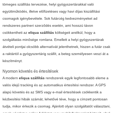
tömeges szállítás tervezése, helyi gyógyszertárakkal való
együttműködés, illetve előfizetéses vagy havi díjas kiszállítási
csomagok igénybevétele. Sok futárcég kedvezményeket ad
rendszeres partneri szerződés esetén, ami hosszú távon
csökkentheti az
eliqua szállítás
költségeit anélkül, hogy a
szolgáltatás minősége romlana. Emellett a helyi gyógyszertárak
átvételi pontjai olcsóbb alternatívát jelenthetnek, hiszen a futár csak
a raktártól a gyógyszertárig szállít, a beteg személyesen veszi át a
készítményt.
Nyomon követés és értesítések
A modern
eliqua szállítás
rendszerek egyik legfontosabb eleme a
valós idejű tracking és az automatikus értesítési rendszer. A GPS
alapú követés és az SMS vagy e-mail értesítések csökkentik a
kézbesítési hibák számát, lehetővé téve, hogy a címzett pontosan
tudja, mikor érkezik a csomag. Ajánlott olyan szolgáltatót választani,