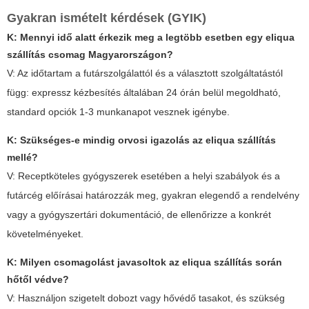
Gyakran ismételt kérdések (GYIK)
K: Mennyi idő alatt érkezik meg a legtöbb esetben egy
eliqua
szállítás
csomag Magyarországon?
V: Az időtartam a futárszolgálattól és a választott szolgáltatástól
függ: expressz kézbesítés általában 24 órán belül megoldható,
standard opciók 1-3 munkanapot vesznek igénybe.
K: Szükséges-e mindig orvosi igazolás az
eliqua szállítás
mellé?
V: Receptköteles gyógyszerek esetében a helyi szabályok és a
futárcég előírásai határozzák meg, gyakran elegendő a rendelvény
vagy a gyógyszertári dokumentáció, de ellenőrizze a konkrét
követelményeket.
K: Milyen csomagolást javasoltok az
eliqua szállítás
során
hőtől védve?
V: Használjon szigetelt dobozt vagy hővédő tasakot, és szükség