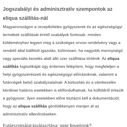
Jogszabályi és adminisztratív szempontok az
eliqua szállítás
-nál
Magyarországon a receptköteles gyógyszerek és az egészségügyi
termékek szállítását érintő szabályok fontosak: minden
küldeményhez legyen meg a szükséges orvosi rendelvény vagy a
rendelő által kiállított igazolás, különösen, ha nagyobb mennyiségű
vagy speciális kezelés alatt álló szer szállítása történik. Az
eliqua
szállítás
logisztikáját úgy érdemes felépíteni, hogy megfeleljen a
helyi gyógyszerészeti és egészségügyi előírásoknak, valamint a
futárcégek belső szabályzatainak. A biztosítás és a vámkezelés
kérdései határos esetekben is előfordulhatnak, ha külföldről érkezik
a gyógyszer; ilyen esetekben előre tisztázni kell a dokumentációt,
hogy az
eliqua szállítás
gördülékenyen menjen át az
adminisztratív ellenőrzéseken.
Futárszolgálat kiválasztása: mire figyeljünk?