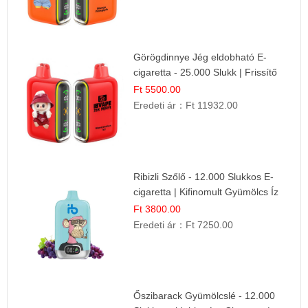
Görögdinnye Jég eldobható E-
cigaretta - 25.000 Slukk | Frissítő
Nyári Íz
Ft 5500.00
Eredeti ár：
Ft 11932.00
Ribizli Szőlő - 12.000 Slukkos E-
cigaretta | Kifinomult Gyümölcs Íz
Ft 3800.00
Eredeti ár：
Ft 7250.00
Őszibarack Gyümölcslé - 12.000