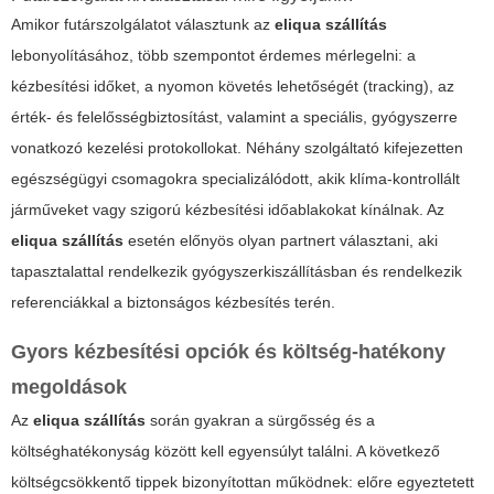
Amikor futárszolgálatot választunk az
eliqua szállítás
lebonyolításához, több szempontot érdemes mérlegelni: a
kézbesítési időket, a nyomon követés lehetőségét (tracking), az
érték- és felelősségbiztosítást, valamint a speciális, gyógyszerre
vonatkozó kezelési protokollokat. Néhány szolgáltató kifejezetten
egészségügyi csomagokra specializálódott, akik klíma-kontrollált
járműveket vagy szigorú kézbesítési időablakokat kínálnak. Az
eliqua szállítás
esetén előnyös olyan partnert választani, aki
tapasztalattal rendelkezik gyógyszerkiszállításban és rendelkezik
referenciákkal a biztonságos kézbesítés terén.
Gyors kézbesítési opciók és költség-hatékony
megoldások
Az
eliqua szállítás
során gyakran a sürgősség és a
költséghatékonyság között kell egyensúlyt találni. A következő
költségcsökkentő tippek bizonyítottan működnek: előre egyeztetett