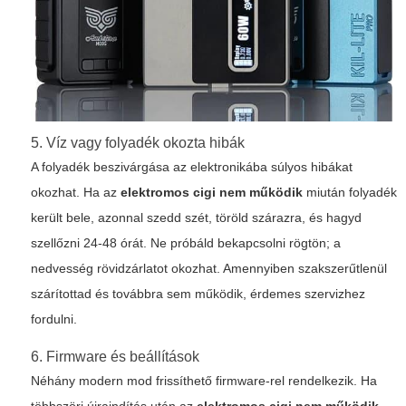
5. Víz vagy folyadék okozta hibák
A folyadék beszivárgása az elektronikába súlyos hibákat
okozhat. Ha az
elektromos cigi nem működik
miután folyadék
került bele, azonnal szedd szét, töröld szárazra, és hagyd
szellőzni 24-48 órát. Ne próbáld bekapcsolni rögtön; a
nedvesség rövidzárlatot okozhat. Amennyiben szakszerűtlenül
szárítottad és továbbra sem működik, érdemes szervizhez
fordulni.
6. Firmware és beállítások
Néhány modern mod frissíthető firmware-rel rendelkezik. Ha