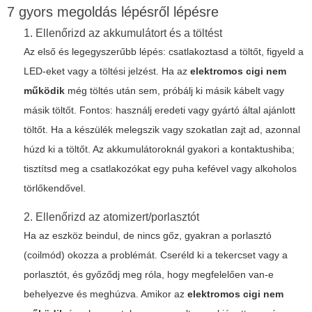
7 gyors megoldás lépésről lépésre
1. Ellenőrizd az akkumulátort és a töltést
Az első és legegyszerűbb lépés: csatlakoztasd a töltőt, figyeld a
LED-eket vagy a töltési jelzést. Ha az
elektromos cigi nem
működik
még töltés után sem, próbálj ki másik kábelt vagy
másik töltőt. Fontos: használj eredeti vagy gyártó által ajánlott
töltőt. Ha a készülék melegszik vagy szokatlan zajt ad, azonnal
húzd ki a töltőt. Az akkumulátoroknál gyakori a kontaktushiba;
tisztítsd meg a csatlakozókat egy puha kefével vagy alkoholos
törlőkendővel.
2. Ellenőrizd az atomizert/porlasztót
Ha az eszköz beindul, de nincs gőz, gyakran a porlasztó
(coilmód) okozza a problémát. Cseréld ki a tekercset vagy a
porlasztót, és győződj meg róla, hogy megfelelően van-e
behelyezve és meghúzva. Amikor az
elektromos cigi nem