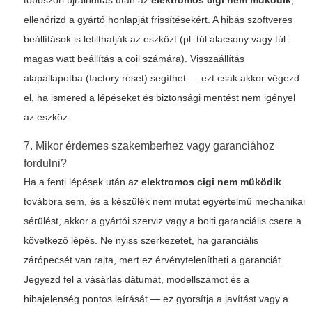
többszöri újraindítás után az
elektromos cigi nem működik
,
ellenőrizd a gyártó honlapját frissítésekért. A hibás szoftveres
beállítások is letilthatják az eszközt (pl. túl alacsony vagy túl
magas watt beállítás a coil számára). Visszaállítás
alapállapotba (factory reset) segíthet — ezt csak akkor végezd
el, ha ismered a lépéseket és biztonsági mentést nem igényel
az eszköz.
7. Mikor érdemes szakemberhez vagy garanciához
fordulni?
Ha a fenti lépések után az
elektromos cigi nem működik
továbbra sem, és a készülék nem mutat egyértelmű mechanikai
sérülést, akkor a gyártói szerviz vagy a bolti garanciális csere a
következő lépés. Ne nyiss szerkezetet, ha garanciális
zárópecsét van rajta, mert ez érvénytelenítheti a garanciát.
Jegyezd fel a vásárlás dátumát, modellszámot és a
hibajelenség pontos leírását — ez gyorsítja a javítást vagy a