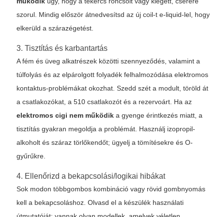
működik
úgy, hogy a tekercs roncsolt vagy kiégett, cserére
szorul. Mindig először átnedvesítsd az új coil-t e-liquid-lel, hogy
elkerüld a szárazégetést.
3. Tisztítás és karbantartás
A fém és üveg alkatrészek közötti szennyeződés, valamint a
túlfolyás és az elpárolgott folyadék felhalmozódása elektromos
kontaktus-problémákat okozhat. Szedd szét a modult, töröld át
a csatlakozókat, a 510 csatlakozót és a rezervoárt. Ha az
elektromos cigi nem működik
a gyenge érintkezés miatt, a
tisztítás gyakran megoldja a problémát. Használj izopropil-
alkoholt és száraz törlőkendőt; ügyelj a tömítésekre és O-
gyűrűkre.
4. Ellenőrizd a bekapcsolási/logikai hibákat
Sok modon többgombos kombináció vagy rövid gombnyomás
kell a bekapcsoláshoz. Olvasd el a készülék használati
útmutatóját: vannak olyan modellek, amelyek véletlen