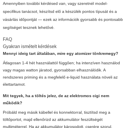
Amennyiben további kérdésed van, vagy szeretnél model-
specifikus tanácsot, készítsd elő a készülék pontos típusát és a
vásárlás időpontját — ezek az információk gyorsabb és pontosabb
segítséget tesznek lehetővé.
FAQ
Gyakran ismételt kérdések
Mennyi ideig tart általában, mire egy atomizer tönkremegy?
Átlagosan 1-4 hét használattól függően; ha intenzíven használod
vagy magas watton járatod, gyorsabban elhasználódik. A
rendszeres priming és a megfelelő e-liquid használata növeli az
élettartamot.
Mit tegyek, ha a töltés jelez, de az
elektromos cigi nem
működik
?
Próbáld meg másik kábellel és konnektorral, tisztítsd meg a
töltőportot, majd ellenőrizd az akkumulátor feszültségét
multiméterrel. Ha az akkumulátor károsodott, cserére szorul.