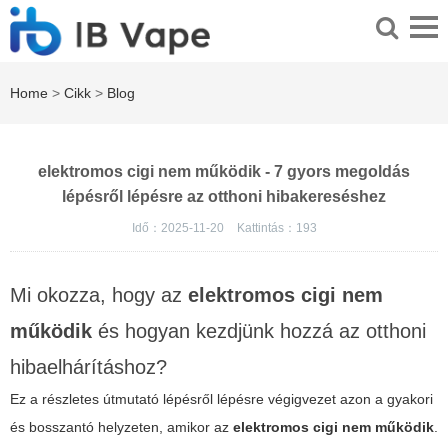
Home
>
Cikk
>
Blog
elektromos cigi nem működik - 7 gyors megoldás
lépésről lépésre az otthoni hibakereséshez
Idő：2025-11-20
Kattintás：
193
Mi okozza, hogy az
elektromos cigi nem
működik
és hogyan kezdjünk hozzá az otthoni
hibaelhárításhoz?
Ez a részletes útmutató lépésről lépésre végigvezet azon a gyakori
és bosszantó helyzeten, amikor az
elektromos cigi nem működik
.