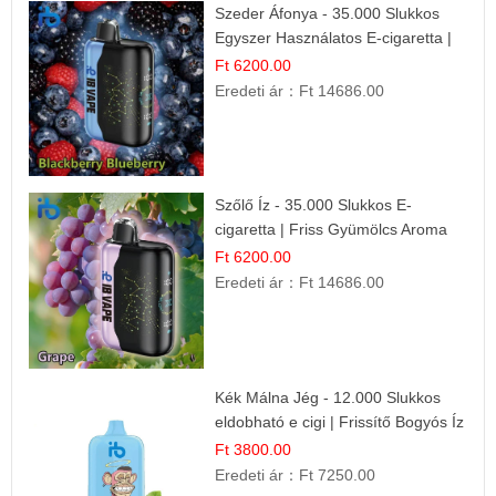
Szeder Áfonya - 35.000 Slukkos
Egyszer Használatos E-cigaretta |
Prémium Ízélmény
Ft 6200.00
Eredeti ár：
Ft 14686.00
Szőlő Íz - 35.000 Slukkos E-
cigaretta | Friss Gyümölcs Aroma
Ft 6200.00
Eredeti ár：
Ft 14686.00
Kék Málna Jég - 12.000 Slukkos
eldobható e cigi | Frissítő Bogyós Íz
Ft 3800.00
Eredeti ár：
Ft 7250.00