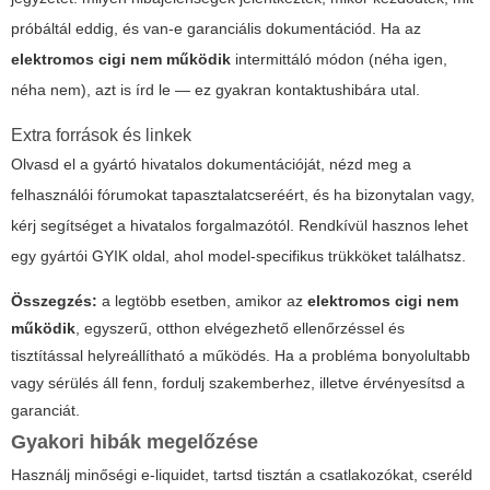
próbáltál eddig, és van-e garanciális dokumentációd. Ha az
elektromos cigi nem működik
intermittáló módon (néha igen,
néha nem), azt is írd le — ez gyakran kontaktushibára utal.
Extra források és linkek
Olvasd el a gyártó hivatalos dokumentációját, nézd meg a
felhasználói fórumokat tapasztalatcseréért, és ha bizonytalan vagy,
kérj segítséget a hivatalos forgalmazótól. Rendkívül hasznos lehet
egy gyártói GYIK oldal, ahol model-specifikus trükköket találhatsz.
Összegzés:
a legtöbb esetben, amikor az
elektromos cigi nem
működik
, egyszerű, otthon elvégezhető ellenőrzéssel és
tisztítással helyreállítható a működés. Ha a probléma bonyolultabb
vagy sérülés áll fenn, fordulj szakemberhez, illetve érvényesítsd a
garanciát.
Gyakori hibák megelőzése
Használj minőségi e-liquidet, tartsd tisztán a csatlakozókat, cseréld