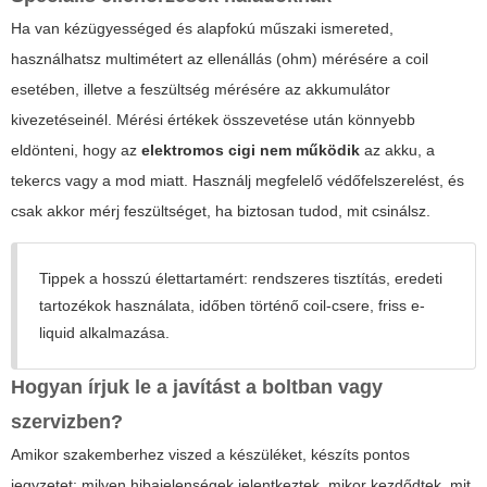
Ha van kézügyességed és alapfokú műszaki ismereted,
használhatsz multimétert az ellenállás (ohm) mérésére a coil
esetében, illetve a feszültség mérésére az akkumulátor
kivezetéseinél. Mérési értékek összevetése után könnyebb
eldönteni, hogy az
elektromos cigi nem működik
az akku, a
tekercs vagy a mod miatt. Használj megfelelő védőfelszerelést, és
csak akkor mérj feszültséget, ha biztosan tudod, mit csinálsz.
Tippek a hosszú élettartamért:
rendszeres tisztítás, eredeti
tartozékok használata, időben történő coil-csere, friss e-
liquid alkalmazása.
Hogyan írjuk le a javítást a boltban vagy
szervizben?
Amikor szakemberhez viszed a készüléket, készíts pontos
jegyzetet: milyen hibajelenségek jelentkeztek, mikor kezdődtek, mit