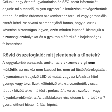
Célunk, hogy érthető, gyakorlatias és SEO-barát információt
adjunk: mi a teendő, milyen egyszerű ellenőrzéseket végezhetünk
otthon, és mikor érdemes szakemberhez fordulni vagy garanciális
cserét kérni. Az olvasó szempontjából fontos, hogy a leírtak
követése biztonságos legyen, ezért minden lépésnél kiemeljük a
biztonsági szabályokat és a gyakran előforduló hibajelenségek
felismerését.
Rövid összefoglaló: mit jelentenek a tünetek?
A leggyakoribb panaszok, amikor az
elektromos cigi nem
működik
: az eszköz nem kapcsol be, nem ad füstöt/párologtatást,
folyamatosan hibajelző LED-et mutat, vagy az íz/száraz hitel
gyenge vagy torz. Ezek különböző okokra vezethetők vissza,
többek között akku-, töltési-, porlasztó/tekercs-, szoftver- vagy
folyadékproblémákra. Az alábbiakban részletesen ismertetjük a 7
gyors, otthoni hibaelhárítási lépést.