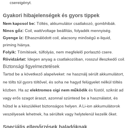
csereigényt.
Gyakori hibajelenségek és gyors tippek
Nem kapcsol be:
Töltés, akkumulátor csatlakozó, gombhibák.
Nincs gőz:
Coil, watt/voltage beállítás, folyadék mennyiség.
Gyenge íz:
Elhasználódott coil, alacsony minőségű e-liquid,
priming hiánya.
Folyik:
Tömítések, túlfolyás, nem megfelelő porlasztó csere.
Rövidzárlat:
Idegen anyag a csatlakozóban, rosszul illeszkedő coil.
Biztonsági figyelmeztetések
Tartsd be a következő alapelveket: ne használj sérült akkumulátort,
ne tölts túl gyors töltővel, és soha ne hagyd felügyelet nélkül töltés
közben. Ha az
elektromos cigi nem működik
és füstöl, szikrát ad
vagy erős szagot áraszt, azonnal szüntesd be a használatot, és
hűtsd le a készüléket biztonságos helyen. A Li-ion akkumulátorok
veszélyesek lehetnek, ha sérültek vagy helytelenül kezelik őket.
Speciális ellenőrzések haladóknak