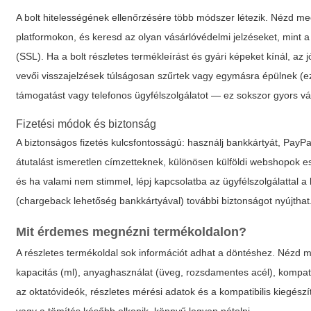
A bolt hitelességének ellenőrzésére több módszer létezik. Nézd me
platformokon, és keresd az olyan vásárlóvédelmi jelzéseket, mint a 
(SSL). Ha a bolt részletes termékleírást és gyári képeket kínál, az 
vevői visszajelzések túlságosan szűrtek vagy egymásra épülnek (e
támogatást vagy telefonos ügyfélszolgálatot — ez sokszor gyors vá
Fizetési módok és biztonság
A biztonságos fizetés kulcsfontosságú: használj bankkártyát, PayPa
átutalást ismeretlen címzetteknek, különösen külföldi webshopok es
és ha valami nem stimmel, lépj kapcsolatba az ügyfélszolgálattal a 
(chargeback lehetőség bankkártyával) további biztonságot nyújthat
Mit érdemes megnézni termékoldalon?
A részletes termékoldal sok információt adhat a döntéshez. Nézd me
kapacitás (ml), anyaghasználat (üveg, rozsdamentes acél), kompatibi
az oktatóvideók, részletes mérési adatok és a kompatibilis kiegészí