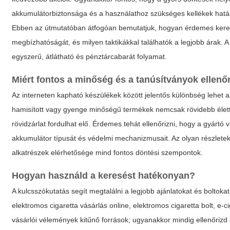
akkumulátorbiztonsága és a használathoz szükséges kellékek hatá
Ebben az útmutatóban átfogóan bemutatjuk, hogyan érdemes keresni,
megbízhatóságát, és milyen taktikákkal találhatók a legjobb árak. A
egyszerű, átlátható és pénztárcabarát folyamat.
Miért fontos a minőség és a tanúsítványok ellenő
Az interneten kapható készülékek között jelentős különbség lehet a
hamisított vagy gyenge minőségű termékek nemcsak rövidebb életta
rövidzárlat fordulhat elő. Érdemes tehát ellenőrizni, hogy a gyártó
akkumulátor típusát és védelmi mechanizmusait. Az olyan részletek,
alkatrészek elérhetősége mind fontos döntési szempontok.
Hogyan használd a keresést hatékonyan?
A kulcsszókutatás segít megtalálni a legjobb ajánlatokat és boltoka
elektromos cigaretta vásárlás online
,
elektromos cigaretta bolt
,
e-c
vásárlói vélemények kitűnő források; ugyanakkor mindig ellenőriz