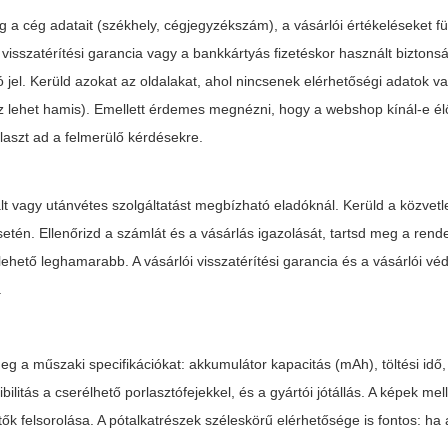
g a cég adatait (székhely, cégjegyzékszám), a vásárlói értékeléseket f
visszatérítési garancia vagy a bankkártyás fizetéskor használt biztonsá
jó jel. Kerüld azokat az oldalakat, ahol nincsenek elérhetőségi adatok v
z lehet hamis). Emellett érdemes megnézni, hogy a webshop kínál-e él
laszt ad a felmerülő kérdésekre.
lt vagy utánvétes szolgáltatást megbízható eladóknál. Kerüld a közvetl
etén. Ellenőrizd a számlát és a vásárlás igazolását, tartsd meg a rend
lehető leghamarabb. A vásárlói visszatérítési garancia és a vásárlói v
.
g a műszaki specifikációkat: akkumulátor kapacitás (mAh), töltési idő,
litás a cserélhető porlasztófejekkel, és a gyártói jótállás. A képek me
tők felsorolása. A pótalkatrészek széleskörű elérhetősége is fontos: ha 