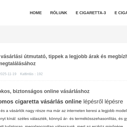
HOME
RÓLUNK
E CIGARETTA-3
E CIG
 vásárlási útmutató, tippek a legjobb árak és megbíz
megtalálásához
2025-11-19
Kattintás：
192
okos, biztonságos online vásárláshoz
omos cigaretta vásárlás online
lépésről lépésre
, és a vásárlók nagy része ma már az interneten keresi a legjobb model
nyt kínál: széles választék, könnyű ár- és termékösszehasonlítás, és 
ett tudatosan, megalapozottan válasszunk, mert az eszköz minősége,