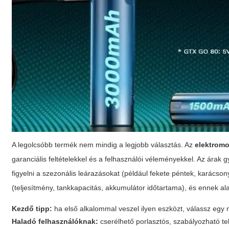
A legolcsóbb termék nem mindig a legjobb választás. Az
elektromo
garanciális feltételekkel és a felhasználói véleményekkel. Az árak 
figyelni a szezonális leárazásokat (például fekete péntek, karácsonyi
(teljesítmény, tankkapacitás, akkumulátor időtartama), és ennek ala
Kezdő tipp:
ha első alkalommal veszel ilyen eszközt, válassz egy
Haladó felhasználóknak:
cserélhető porlasztós, szabályozható t