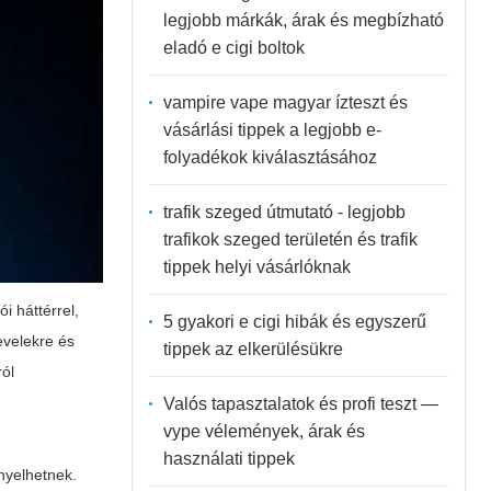
legjobb márkák, árak és megbízható
eladó e cigi boltok
vampire vape magyar ízteszt és
vásárlási tippek a legjobb e-
folyadékok kiválasztásához
trafik szeged útmutató - legjobb
trafikok szeged területén és trafik
tippek helyi vásárlóknak
i háttérrel,
5 gyakori e cigi hibák és egyszerű
evelekre és
tippek az elkerülésükre
ról
Valós tapasztalatok és profi teszt —
vype vélemények, árak és
használati tippek
nyelhetnek.