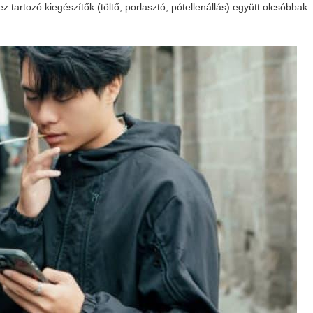
tartozó kiegészítők (töltő, porlasztó, pótellenállás) együtt olcsóbbak.