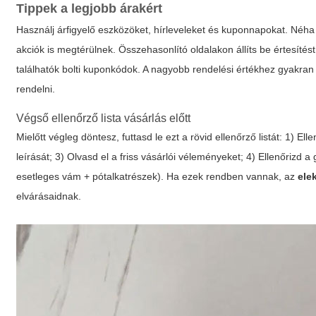
Tippek a legjobb árakért
Használj árfigyelő eszközöket, hírleveleket és kuponnapokat. Néha é
akciók is megtérülnek. Összehasonlító oldalakon állíts be értesíté
találhatók bolti kuponkódok. A nagyobb rendelési értékhez gyakran 
rendelni.
Végső ellenőrző lista vásárlás előtt
Mielőtt végleg döntesz, futtasd le ezt a rövid ellenőrző listát: 1) E
leírását; 3) Olvasd el a friss vásárlói véleményeket; 4) Ellenőrizd a 
esetleges vám + pótalkatrészek). Ha ezek rendben vannak, az
ele
elvárásaidnak.