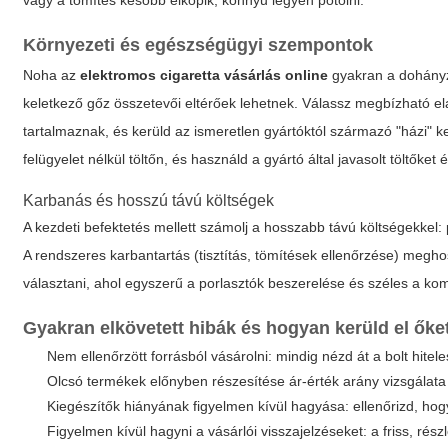
vagy a tömítés később elkopik, könnyű legyen pótolni.
Környezeti és egészségügyi szempontok
Noha az
elektromos cigaretta vásárlás online
gyakran a dohányzá
keletkező gőz összetevői eltérőek lehetnek. Válassz megbízható ela
tartalmaznak, és kerüld az ismeretlen gyártóktól származó "házi" k
felügyelet nélkül töltőn, és használd a gyártó által javasolt töltőket 
Karbanás és hosszú távú költségek
A kezdeti befektetés mellett számolj a hosszabb távú költségekkel: p
A rendszeres karbantartás (tisztítás, tömítések ellenőrzése) megho
választani, ahol egyszerű a porlasztók beszerelése és széles a komp
Gyakran elkövetett hibák és hogyan kerüld el őke
Nem ellenőrzött forrásból vásárolni: mindig nézd át a bolt hitel
Olcsó termékek előnyben részesítése ár-érték arány vizsgálata 
Kiegészítők hiányának figyelmen kívül hagyása: ellenőrizd, h
Figyelmen kívül hagyni a vásárlói visszajelzéseket: a friss, rés