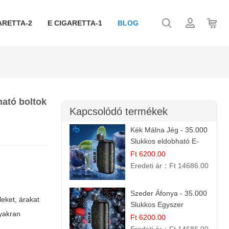
ARETTA-2
E CIGARETTA-1
BLOG
ható boltok
Kapcsolódó termékek
Kék Málna Jég - 35.000
Slukkos eldobható E-
cigaretta | Frissítő
Ft 6200.00
Ízélmény
Eredeti ár：
Ft 14686.00
Szeder Áfonya - 35.000
leket, árakat
Slukkos Egyszer
gyakran
Használatos E-cigaretta
Ft 6200.00
| Prémium Ízélmény