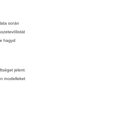
lata során
szetevőlistát
ne hagyd
tséget jelent.
an modelleket