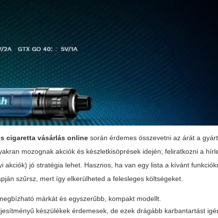
s cigaretta vásárlás online
során érdemes összevetni az árát a gyártó
gyakran mozognak akciók és készletkisöprések idején; feliratkozni a hírl
 akciók) jó stratégia lehet. Hasznos, ha van egy lista a kívánt funkciók
pján szűrsz, mert így elkerülheted a felesleges költségeket.
 megbízható márkát és egyszerűbb, kompakt modellt.
eljesítményű készülékek érdemesek, de ezek drágább karbantartást igé