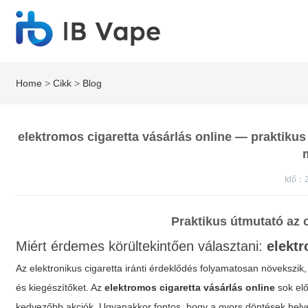
Home
>
Cikk
>
Blog
elektromos cigaretta vásárlás online — praktikus
Idő：
Praktikus útmutató az 
Miért érdemes körültekintően választani:
elektr
Az elektronikus cigaretta iránti érdeklődés folyamatosan növekszik
és kiegészítőket. Az
elektromos cigaretta vásárlás online
sok elő
kedvezőbb akciók. Ugyanakkor fontos, hogy a gyors döntések hely