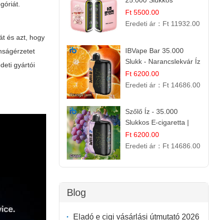
25.000 Slukkos
góriát.
eldobható e-Cigaretta |
Ft 5500.00
IBvape Bar
Eredeti ár：
Ft 11932.00
át és azt, hogy
IBVape Bar 35.000
onságérzetet
Slukk - Narancslekvár Íz
deti gyártói
| Prémium E-cigaretta
Ft 6200.00
Eredeti ár：
Ft 14686.00
Szőlő Íz - 35.000
Slukkos E-cigaretta |
Friss Gyümölcs Aroma
Ft 6200.00
Eredeti ár：
Ft 14686.00
Blog
Eladó e cigi vásárlási útmutató 2026