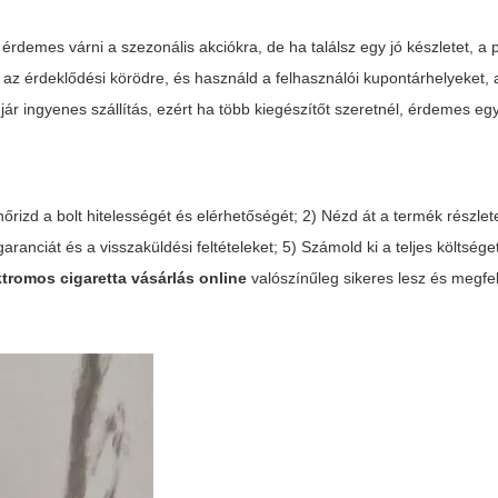
rdemes várni a szezonális akciókra, de ha találsz egy jó készletet, a p
st az érdeklődési körödre, és használd a felhasználói kupontárhelyeket,
jár ingyenes szállítás, ezért ha több kiegészítőt szeretnél, érdemes eg
llenőrizd a bolt hitelességét és elérhetőségét; 2) Nézd át a termék részl
garanciát és a visszaküldési feltételeket; 5) Számold ki a teljes költséget
ktromos cigaretta vásárlás online
valószínűleg sikeres lesz és megfel