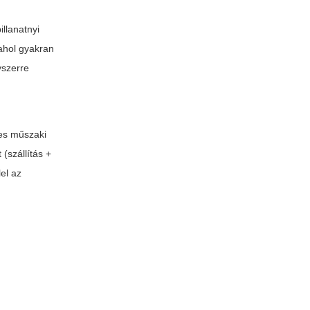
illanatnyi
 ahol gyakran
yszerre
etes műszaki
 (szállítás +
el az