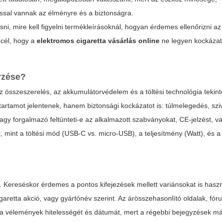
ssal vannak az élményre és a biztonságra.
 mire kell figyelni termékleírásoknál, hogyan érdemes ellenőrizni az 
 cél, hogy a
elektromos cigaretta vásárlás online
ne legyen kockáza
rzése?
z összeszerelés, az akkumulátorvédelem és a töltési technológia tekint
rtamot jelentenek, hanem biztonsági kockázatot is: túlmelegedés, sz
 vagy forgalmazó feltünteti-e az alkalmazott szabványokat, CE-jelzést, v
 mint a töltési mód (USB-C vs. micro-USB), a teljesítmény (Watt), és a 
t. Kereséskor érdemes a pontos kifejezések mellett variánsokat is haszn
igaretta akció
, vagy gyártónév szerint. Az árösszehasonlító oldalak, fó
d a vélemények hitelességét és dátumát, mert a régebbi bejegyzések m