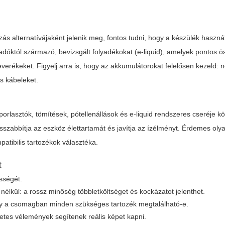
s alternatívájaként jelenik meg, fontos tudni, hogy a készülék haszná
dóktól származó, bevizsgált folyadékokat (e-liquid), amelyek pontos ös
everékeket. Figyelj arra is, hogy az akkumulátorokat felelősen kezeld: 
és kábeleket.
orlasztók, tömítések, pótellenállások és e-liquid rendszeres cseréje köl
sszabbítja az eszköz élettartamát és javítja az ízélményt. Érdemes oly
atibilis tartozékok választéka.
t
ességét.
nélkül: a rossz minőség többletköltséget és kockázatot jelenthet.
ogy a csomagban minden szükséges tartozék megtalálható-e.
zletes vélemények segítenek reális képet kapni.