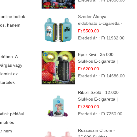
Eredeti ár：
Ft 14686.00
online boltok
Szeder Áfonya
eldobható E-cigaretta -
tos, hanem
25.000 Slukk | Prémium
Ft 5500.00
Gyümölcs Íz
Eredeti ár：
Ft 11932.00
Eper Kiwi - 35.000
etében. A
Slukkos E-cigaretta |
ivárgás vagy
IBVape Bar Friss
Ft 6200.00
alamint az
Gyümölcs Ízek
Eredeti ár：
Ft 14686.00
tartalék
Ribizli Szőlő - 12.000
Slukkos E-cigaretta |
Kifinomult Gyümölcs Íz
Ft 3800.00
álni: például
Eredeti ár：
Ft 7250.00
rumok és
Rózsaszín Citrom -
ár nem