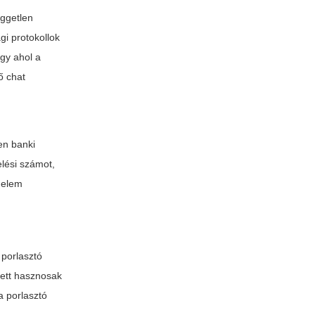
üggetlen
gi protokollok
agy ahol a
ő chat
en banki
elési számot,
édelem
 porlasztó
llett hasznosak
a porlasztó