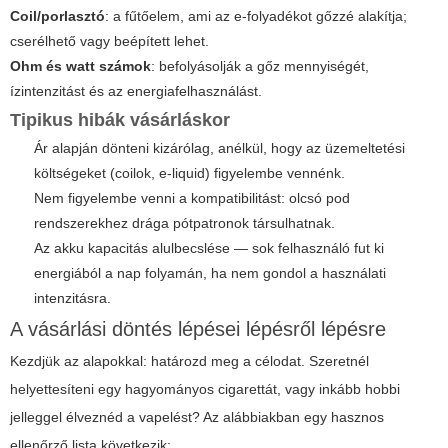
Coil/porlasztó
: a fűtőelem, ami az e-folyadékot gőzzé alakítja;
cserélhető vagy beépített lehet.
Ohm és watt számok
: befolyásolják a gőz mennyiségét,
ízintenzitást és az energiafelhasználást.
Tipikus hibák vásárláskor
Ár alapján dönteni kizárólag, anélkül, hogy az üzemeltetési
költségeket (coilok, e-liquid) figyelembe vennénk.
Nem figyelembe venni a kompatibilitást: olcsó pod
rendszerekhez drága pótpatronok társulhatnak.
Az akku kapacitás alulbecslése — sok felhasználó fut ki
energiából a nap folyamán, ha nem gondol a használati
intenzitásra.
A vásárlási döntés lépései lépésről lépésre
Kezdjük az alapokkal: határozd meg a célodat. Szeretnél
helyettesíteni egy hagyományos cigarettát, vagy inkább hobbi
jelleggel élveznéd a vapelést? Az alábbiakban egy hasznos
ellenőrző lista következik: