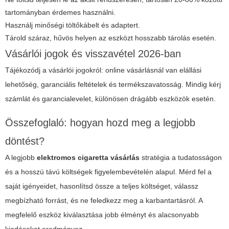
tartományban érdemes használni.
Használj minőségi töltőkábelt és adaptert.
Tárold száraz, hűvös helyen az eszközt hosszabb tárolás esetén.
Vásárlói jogok és visszavétel 2026-ban
Tájékozódj a vásárlói jogokról: online vásárlásnál van elállási
lehetőség, garanciális feltételek és termékszavatosság. Mindig kérj
számlát és garancialevelet, különösen drágább eszközök esetén.
Összefoglaló: hogyan hozd meg a legjobb
döntést?
A legjobb
elektromos cigaretta vásárlás
stratégia a tudatosságon
és a hosszú távú költségek figyelembevételén alapul. Mérd fel a
saját igényeidet, hasonlítsd össze a teljes költséget, válassz
megbízható forrást, és ne feledkezz meg a karbantartásról. A
megfelelő eszköz kiválasztása jobb élményt és alacsonyabb