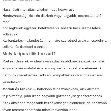
Használati intenzitás: alkalmi, napi, heavy-user
Hordozhatóság: kicsi és diszkrét vagy nagyobb, testreszabható
mod
Költségkeret: egyszeri befektetés vs. hosszú távú üzemeltetési
költségek
Karbantartási hajlandóság: mennyire szeretnéd gyakran cserélni a
coilokat és tisztítani a tankot
Melyik típus illik hozzád?
Pod rendszerek
— ideális választás kezdőknek és azoknak, akik
egyszerű használatot és alacsony karbantartást szeretnének. A
patronok cserélhetőek, sokszor kompaktak és olcsóbbak az első
vásárláskor.
Modok és tankok
— haladóbb felhasználóknak, akik állítható
teljesítményt, jobb ízt és nagyobb gőzmennyiséget szeretnének.
Ezek általában magasabb kezdőköltséget jelentenek, de hosszabb
távon testreszabhatóság miatt kedvezőbb lehet.