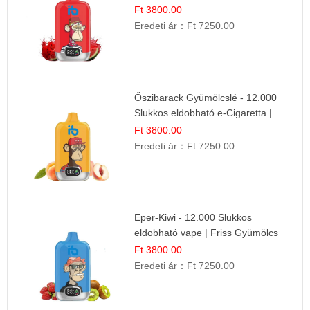
Ft 3800.00
Eredeti ár：
Ft 7250.00
Őszibarack Gyümölcslé - 12.000
Slukkos eldobható e-Cigaretta |
Friss Gyümölcs Íz
Ft 3800.00
Eredeti ár：
Ft 7250.00
Eper-Kiwi - 12.000 Slukkos
eldobható vape | Friss Gyümölcs
Kombináció
Ft 3800.00
Eredeti ár：
Ft 7250.00