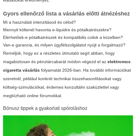
kiadásokat eredményez.
Gyors ellenőrző lista a vásárlás előtti átnézéshez
Mi a használati intenzitásod és célod?
Mennyit költenél havonta e-liquidre és pótalkatrészekre?
Elérhetőek-e pótalkatrészek és kompatibilis coilok a közelben?
Van-e garancia, és milyen ügyfélszolgálatot nyújt a forgalmazó?
Reméljük, hogy ez a részletes útmutató segít abban, hogy
magabiztosan és pénztárcabarát módon végezd el az
elektromos
cigaretta vásárlás
folyamatát 2026-ban. Ha további információkat
szeretnél, például konkrét technikai összehasonlításokat vagy
költség-szimulációkat, érdemes konzultálni szaküzlettel vagy
megbízható online fórumokkal.
Bónusz tippek a gyakorlati spóroláshoz