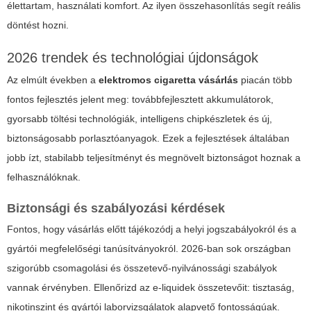
élettartam, használati komfort. Az ilyen összehasonlítás segít reális
döntést hozni.
2026 trendek és technológiai újdonságok
Az elmúlt években a
elektromos cigaretta vásárlás
piacán több
fontos fejlesztés jelent meg: továbbfejlesztett akkumulátorok,
gyorsabb töltési technológiák, intelligens chipkészletek és új,
biztonságosabb porlasztóanyagok. Ezek a fejlesztések általában
jobb ízt, stabilabb teljesítményt és megnövelt biztonságot hoznak a
felhasználóknak.
Biztonsági és szabályozási kérdések
Fontos, hogy vásárlás előtt tájékozódj a helyi jogszabályokról és a
gyártói megfelelőségi tanúsítványokról. 2026-ban sok országban
szigorúbb csomagolási és összetevő-nyilvánossági szabályok
vannak érvényben. Ellenőrizd az e-liquidek összetevőit: tisztaság,
nikotinszint és gyártói laborvizsgálatok alapvető fontosságúak.