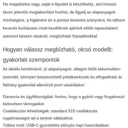
Ha magabiztos vagy, saját e-liquidet is készíthetsz, ami hosszú
távon jelentős megtakarítást hozhat, de figyelj az alapanyagok
minőségére, a higiénére és a pontos keverési arányokra. Az otthoni
keverés kockázatai miatt kezdőknek ajánlott előbb tapasztalatot
szerezni készen vásárolt, megbízható folyadékokkal.
Hogyan válassz megbízható, olcsó modellt:
gyakorlati szempontok
Az ideális kombináció: jó alapanyagok, átlagon felüli akkumulátor-
üzemidő, könnyen beszerezhető pótalkatrészek és elfogadható ár.
Néhány gyakorlati ellenőrző pont vásárláskor:
Garancia és ügyfélszolgálat: fontos, hogy a gyártó vagy forgalmazó
biztosítson támogatást.
Csatlakozási lehetőségek: standard 510 csatlakozás
rugalmasságot ad a tankok váltásához.
Töltési mód: USB-C gyorstöltés előnyös napi használatban.