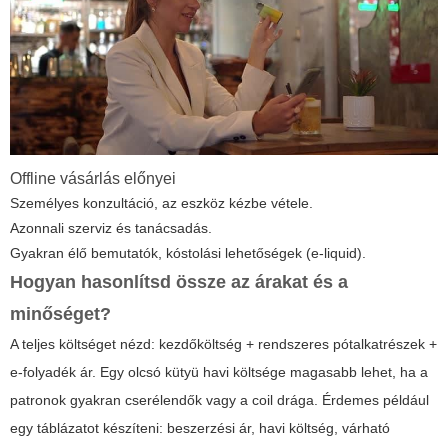
Offline vásárlás előnyei
Személyes konzultáció, az eszköz kézbe vétele.
Azonnali szerviz és tanácsadás.
Gyakran élő bemutatók, kóstolási lehetőségek (e-liquid).
Hogyan hasonlítsd össze az árakat és a
minőséget?
A teljes költséget nézd: kezdőköltség + rendszeres pótalkatrészek +
e-folyadék ár. Egy olcsó kütyü havi költsége magasabb lehet, ha a
patronok gyakran cserélendők vagy a coil drága. Érdemes például
egy táblázatot készíteni: beszerzési ár, havi költség, várható