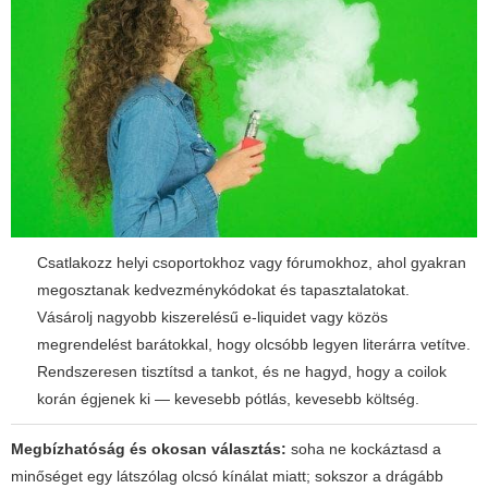
Csatlakozz helyi csoportokhoz vagy fórumokhoz, ahol gyakran
megosztanak kedvezménykódokat és tapasztalatokat.
Vásárolj nagyobb kiszerelésű e-liquidet vagy közös
megrendelést barátokkal, hogy olcsóbb legyen literárra vetítve.
Rendszeresen tisztítsd a tankot, és ne hagyd, hogy a coilok
korán égjenek ki — kevesebb pótlás, kevesebb költség.
Megbízhatóság és okosan választás:
soha ne kockáztasd a
minőséget egy látszólag olcsó kínálat miatt; sokszor a drágább