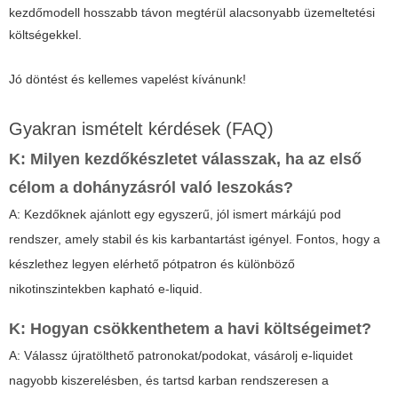
kezdőmodell hosszabb távon megtérül alacsonyabb üzemeltetési
költségekkel.
Jó döntést és kellemes vapelést kívánunk!
Gyakran ismételt kérdések (FAQ)
K: Milyen kezdőkészletet válasszak, ha az első
célom a dohányzásról való leszokás?
A: Kezdőknek ajánlott egy egyszerű, jól ismert márkájú pod
rendszer, amely stabil és kis karbantartást igényel. Fontos, hogy a
készlethez legyen elérhető pótpatron és különböző
nikotinszintekben kapható e-liquid.
K: Hogyan csökkenthetem a havi költségeimet?
A: Válassz újratölthető patronokat/podokat, vásárolj e-liquidet
nagyobb kiszerelésben, és tartsd karban rendszeresen a