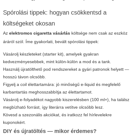
Spórolási tippek: hogyan csökkentsd a
költségeket okosan
Az
elektromos cigaretta vásárlás
költsége nem csak az eszköz
áráról szól. Íme gyakorlati, bevált spórolási tippek:
Vásárolj készleteket (starter kit), amelyek gyakran
kedvezményesebbek, mint külön-külön a mod és a tank.
Használj újratölthető pod rendszereket a gyári patronok helyett —
hosszú távon olcsóbb.
Figyelj a coil élettartamára: jó minőségű e-liquid és megfelelő
karbantartás meghosszabbítja az élettartamot.
Vásárolj e-folyadékot nagyobb kiszerelésben (100 ml+), ha találsz
megbízható forrást, így literárra vetítve olcsóbb lesz.
Kövesd a szezonális akciókat, és iratkozz fel hírlevelekre
kuponokért.
DIY és újratöltés — mikor érdemes?