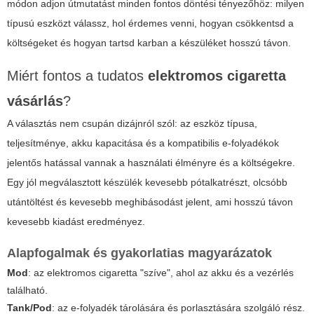
módon adjon útmutatást minden fontos döntési tényezőhöz: milyen
típusú eszközt válassz, hol érdemes venni, hogyan csökkentsd a
költségeket és hogyan tartsd karban a készüléket hosszú távon.
Miért fontos a tudatos
elektromos cigaretta
vásárlás
?
A választás nem csupán dizájnról szól: az eszköz típusa,
teljesítménye, akku kapacitása és a kompatibilis e-folyadékok
jelentős hatással vannak a használati élményre és a költségekre.
Egy jól megválasztott készülék kevesebb pótalkatrészt, olcsóbb
utántöltést és kevesebb meghibásodást jelent, ami hosszú távon
kevesebb kiadást eredményez.
Alapfogalmak és gyakorlatias magyarázatok
Mod
: az elektromos cigaretta "szíve", ahol az akku és a vezérlés
található.
Tank/Pod
: az e-folyadék tárolására és porlasztására szolgáló rész.