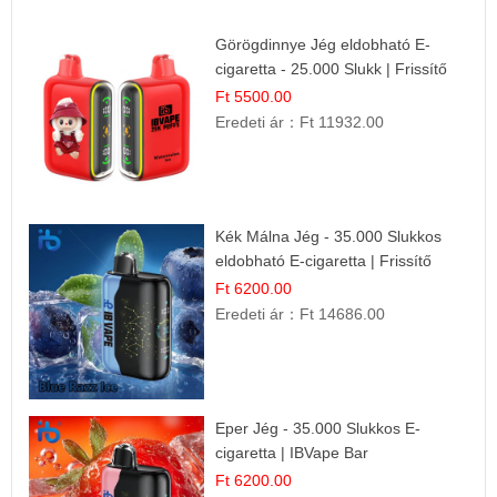
Görögdinnye Jég eldobható E-
cigaretta - 25.000 Slukk | Frissítő
Nyári Íz
Ft 5500.00
Eredeti ár：
Ft 11932.00
Kék Málna Jég - 35.000 Slukkos
eldobható E-cigaretta | Frissítő
Ízélmény
Ft 6200.00
Eredeti ár：
Ft 14686.00
Eper Jég - 35.000 Slukkos E-
cigaretta | IBVape Bar
Ft 6200.00