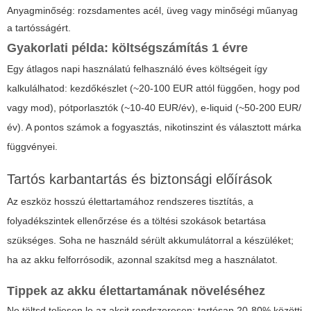
Anyagminőség: rozsdamentes acél, üveg vagy minőségi műanyag
a tartósságért.
Gyakorlati példa: költségszámítás 1 évre
Egy átlagos napi használatú felhasználó éves költségeit így
kalkulálhatod: kezdőkészlet (~20-100 EUR attól függően, hogy pod
vagy mod), pótporlasztók (~10-40 EUR/év), e-liquid (~50-200 EUR/
év). A pontos számok a fogyasztás, nikotinszint és választott márka
függvényei.
Tartós karbantartás és biztonsági előírások
Az eszköz hosszú élettartamához rendszeres tisztítás, a
folyadékszintek ellenőrzése és a töltési szokások betartása
szükséges. Soha ne használd sérült akkumulátorral a készüléket;
ha az akku felforrósodik, azonnal szakítsd meg a használatot.
Tippek az akku élettartamának növeléséhez
Ne töltsd teljesen le az aksit rendszeresen; tartósan 20-80% közötti