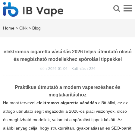
Home
>
Cikk
>
Blog
elektromos cigaretta vásárlás 2026 teljes útmutató olcsó
és megbízható modellekhez spórolási tippekkel
Idő：2026-01-06
Kattintás：
226
Praktikus útmutató a modern vaperezéshez és
megtakarításhoz
Ha most tervezel
elektromos cigaretta vásárlás
előtt állni, ez az
átfogó útmutató segít eligazodni a 2026-os piaci viszonyok, olcsó
és megbízható modellek, valamint a spórolási tippek között. Az
alábbi anyag célja, hogy strukturáltan, gyakorlatiasan és SEO-barát