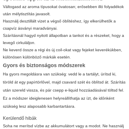
Váltogasd az aroma típusokat óvatosan; erősebben illó folyadékok
után mélytisztítás javasolt.
Használj desztillált vizet a végső öblítéshez, így elkerülhetők a
csapvíz ásványi maradványai.
Szárításnál hagyd nyitott állapotban a tankot és a részeket, hogy a
levegő cirkuláljon.
Ne keverd össze a régi és új coil-okat vagy fejeket keverékükben,
különösen különböző márkák esetén.
Gyors és biztonságos módszerek
Ha gyors megoldásra van szükség: vedd le a tartályt, ürítsd ki,
töröld át egy papírtörlővel, majd csavard szét és öblítsd át. Szárítás
után szereld vissza, és pár csepp e-liquid hozzáadásával töltsd fel.
Ez a módszer ideiglenesen helyreállíthatja az ízt, de időnként
szükség lesz alaposabb karbantartásra.
Kerülendő hibák
Soha ne merítsd vízbe az akkumulátort vagy a modot. Ne használj