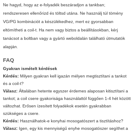
Ne hagyd, hogy az e-folyadék beszáradjon a tankban;
rendszeresen ellenőrizd és töltsd utána. Ne használj túl tömény
VG/PG kombinációt a készülékedhez, mert ez gyorsabban
eltömítheti a coil-t. Ha nem vagy biztos a beállításokban, kérj
tanácsot a boltban vagy a gyártó weboldalán található útmutatók
alapján.
FAQ
Gyakran ismételt kérdések
Kérdés:
Milyen gyakran kell igazán mélyen megtisztítani a tankot
és a coil-t?
Válasz:
Általában hetente egyszer érdemes alaposan kitisztítani a
tankot; a coil csere gyakorisága használattól függően 1-4 hét között
változhat. Erősen ízesített folyadékok esetén gyakrabban
szükséges a csere.
Kérdés:
Használhatok-e konyhai mosogatószert a tisztításhoz?
Válasz:
Igen, egy kis mennyiségű enyhe mosogatószer segíthet a