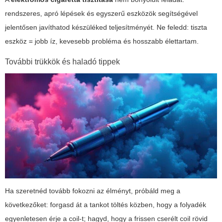
rendszeres, apró lépések és egyszerű eszközök segítségével
jelentősen javíthatod készüléked teljesítményét. Ne feledd: tiszta
eszköz = jobb íz, kevesebb probléma és hosszabb élettartam.
További trükkök és haladó tippek
Ha szeretnéd tovább fokozni az élményt, próbáld meg a
következőket: forgasd át a tankot töltés közben, hogy a folyadék
egyenletesen érje a coil-t; hagyd, hogy a frissen cserélt coil rövid