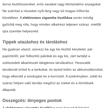
durva tisztítószereket, erős savakat vagy klórtartalmú anyagokat.
Ne szárítsd a részeket nyílt láng vagy túl magas hőforrás
közelében. A
elektromos cigaretta tisztítása
során mindig
győződj meg róla, hogy minden alkatrész teljesen száraz, mielőtt
újra üzembe helyeznéd.
Tippek utazáshoz és tároláshoz
Ha gyakran utazol, szerezz be egy kis tisztító készletet: pár
papírtörlőt, pár fültisztító pálcikát és egy kis, zárt tartályt a
szétszedett alkatrészek ideiglenes tárolásához. Hosszabb
tárolásnál ürítsd ki a tankokat, és tartsd külön az akkumulátorokat,
hogy elkerüld a szivárgást és a korróziót. A szekrényben, sötét és
száraz helyen való tárolás megőrzi az ízeket és a tömítések
állapotát.
Összegzés: lényeges pontok
A
elektromos cigaretta tisztítása
nem bonyolult feladat: