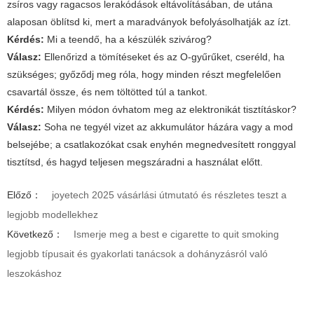
zsíros vagy ragacsos lerakódások eltávolításában, de utána
alaposan öblítsd ki, mert a maradványok befolyásolhatják az ízt.
Kérdés:
Mi a teendő, ha a készülék szivárog?
Válasz:
Ellenőrizd a tömítéseket és az O-gyűrűket, cseréld, ha
szükséges; győződj meg róla, hogy minden részt megfelelően
csavartál össze, és nem töltötted túl a tankot.
Kérdés:
Milyen módon óvhatom meg az elektronikát tisztításkor?
Válasz:
Soha ne tegyél vizet az akkumulátor házára vagy a mod
belsejébe; a csatlakozókat csak enyhén megnedvesített ronggyal
tisztítsd, és hagyd teljesen megszáradni a használat előtt.
Előző：
joyetech 2025 vásárlási útmutató és részletes teszt a
legjobb modellekhez
Következő：
Ismerje meg a best e cigarette to quit smoking
legjobb típusait és gyakorlati tanácsok a dohányzásról való
leszokáshoz