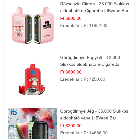
Rózsaszín Citrom - 25.000 Slukkos
eldobható e-Cigaretta | IBvape Bar
Ft 5500.00
Eredeti ár：
Ft 11932.00
Görögdinnye Fagylalt - 12.000
Slukkos eldobható e-Cigaretta
Ft 3800.00
Eredeti ár：
Ft 7250.00
Görögdinnye Jég - 35.000 Slukkos
eldobható vape | IBVape Bar
Frissítő Nyári Íz
Ft 6200.00
Eredeti ár：
Ft 14686.00