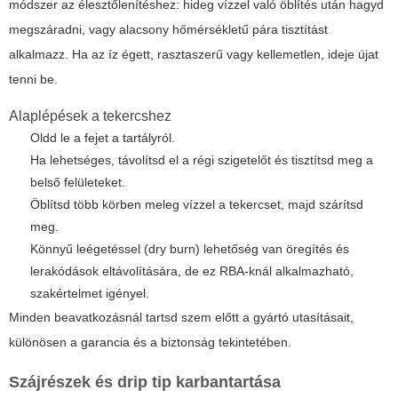
módszer az élesztőlenítéshez: hideg vízzel való öblítés után hagyd
megszáradni, vagy alacsony hőmérsékletű pára tisztítást
alkalmazz. Ha az íz égett, rasztaszerű vagy kellemetlen, ideje újat
tenni be.
Alaplépések a tekercshez
Oldd le a fejet a tartályról.
Ha lehetséges, távolítsd el a régi szigetelőt és tisztítsd meg a
belső felületeket.
Öblítsd több körben meleg vízzel a tekercset, majd szárítsd
meg.
Könnyű leégetéssel (dry burn) lehetőség van öregítés és
lerakódások eltávolítására, de ez RBA-knál alkalmazható,
szakértelmet igényel.
Minden beavatkozásnál tartsd szem előtt a gyártó utasításait,
különösen a garancia és a biztonság tekintetében.
Szájrészek és drip tip karbantartása