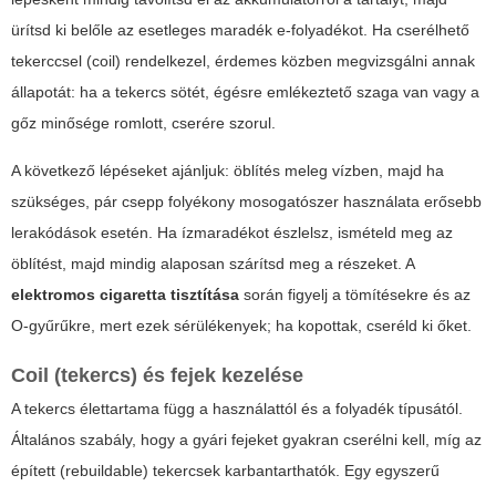
ürítsd ki belőle az esetleges maradék e-folyadékot. Ha cserélhető
tekerccsel (coil) rendelkezel, érdemes közben megvizsgálni annak
állapotát: ha a tekercs sötét, égésre emlékeztető szaga van vagy a
gőz minősége romlott, cserére szorul.
A következő lépéseket ajánljuk: öblítés meleg vízben, majd ha
szükséges, pár csepp folyékony mosogatószer használata erősebb
lerakódások esetén. Ha ízmaradékot észlelsz, ismételd meg az
öblítést, majd mindig alaposan szárítsd meg a részeket. A
elektromos cigaretta tisztítása
során figyelj a tömítésekre és az
O-gyűrűkre, mert ezek sérülékenyek; ha kopottak, cseréld ki őket.
Coil (tekercs) és fejek kezelése
A tekercs élettartama függ a használattól és a folyadék típusától.
Általános szabály, hogy a gyári fejeket gyakran cserélni kell, míg az
épített (rebuildable) tekercsek karbantarthatók. Egy egyszerű