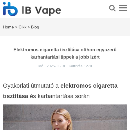
Home
>
Cikk
>
Blog
Elektromos cigaretta tisztítása otthon egyszerű
karbantartási tippek a jobb ízért
Idő：2025-11-18
Kattintás：
270
Gyakorlati útmutató a
elektromos cigaretta
tisztítása
és karbantartása során