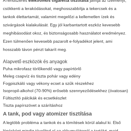
A rendszeres
elektromos cigaretta tisztítása
javítja az ízélményt,
csökkenti a lerakódásokat, meghosszabbítja a tekercsek és a
tankok élettartamát, valamint megelőzi a kellemetlen ízek és
szivárgások kialakulását. Egy jól karbantartott eszköz kevesebb
meghibásodást okoz, és biztonságosabb használatot eredményez.
Ezen túlmenően kevesebb pazarolt e-folyadékot jelent, ami
hosszabb távon pénzt takarít meg.
Alapvető eszközök és anyagok
Puha mikrofasz törlőkendő vagy papírtörlő
Meleg csapvíz és tiszta pohár vagy edény
Fogpiszkáló vagy vékony ecset a szűk részekhez
Isopropil-alkohol (70-90%) erősebb szennyeződésekhez (óvatosan)
Fültisztító pálcikák és ecsetkészlet
Tiszta papírszövet a szárításhoz
A tank, pod vagy atomizer tisztítása
A legtöbb probléma a tankok és a tömítések körül alakul ki. Első
lépésként mindig távolítsd el az akkumulátorról a tartályt, majd