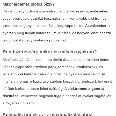
Mikor érdemes profira bízni?
Ha nem vagy biztos a számodra újabb alkatrészek szerelésében,
vagy rebuildable eszközt használsz, ami komolyabb elektromos
ismereteket igényel, keresd fel a helyi vape boltot. A szakemberek
gyorsan meg tudják határozni, mi a hibás, és hogyan lehet hosszú
távon pótolni vagy javítani a problémát.
Rendszeresség: mikor és milyen gyakran?
Általános ajánlás: minden nap töröld át a drip tipet, minden héten
végezz alaposabb tisztítást (tank, tömítések, csatlakozók), és
legalább 2-4 hetente cseréld a coil-t, ha gyakran használod. Az
intenzív aromás e-liquid gyorsabban koszolja a rendszert, így ennél
sűrűbb karbantartásra lehet szükség. A
elektromos cigaretta
tisztítása
ütemezése nagyban függ a használat gyakoriságától és
a folyadék típusától.
Speciális tippek az íz maximalizálásához