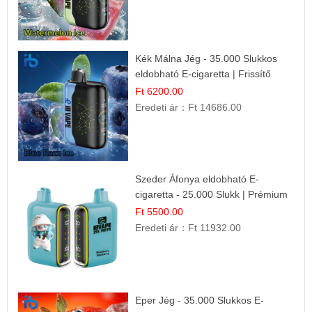
Kék Málna Jég - 35.000 Slukkos
eldobható E-cigaretta | Frissítő
Ízélmény
Ft 6200.00
Eredeti ár：
Ft 14686.00
Szeder Áfonya eldobható E-
cigaretta - 25.000 Slukk | Prémium
Gyümölcs Íz
Ft 5500.00
Eredeti ár：
Ft 11932.00
Eper Jég - 35.000 Slukkos E-