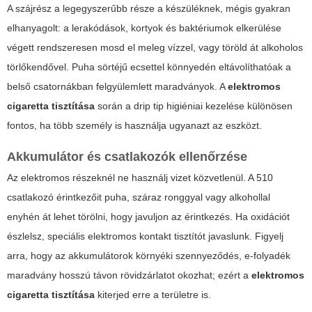
A szájrész a legegyszerűbb része a készüléknek, mégis gyakran
elhanyagolt: a lerakódások, kortyok és baktériumok elkerülése
végett rendszeresen mosd el meleg vízzel, vagy töröld át alkoholos
törlőkendővel. Puha sörtéjű ecsettel könnyedén eltávolíthatóak a
belső csatornákban felgyülemlett maradványok. A
elektromos
cigaretta tisztítása
során a drip tip higiéniai kezelése különösen
fontos, ha több személy is használja ugyanazt az eszközt.
Akkumulátor és csatlakozók ellenőrzése
Az elektromos részeknél ne használj vizet közvetlenül. A 510
csatlakozó érintkezőit puha, száraz ronggyal vagy alkohollal
enyhén át lehet törölni, hogy javuljon az érintkezés. Ha oxidációt
észlelsz, speciális elektromos kontakt tisztítót javaslunk. Figyelj
arra, hogy az akkumulátorok környéki szennyeződés, e-folyadék
maradvány hosszú távon rövidzárlatot okozhat; ezért a
elektromos
cigaretta tisztítása
kiterjed erre a területre is.