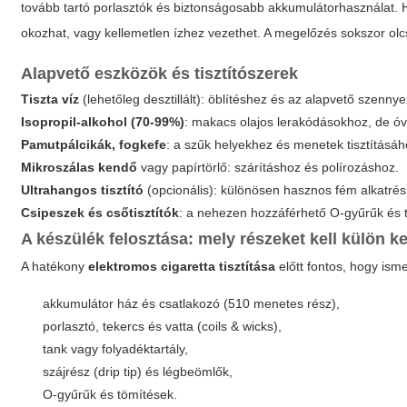
tovább tartó porlasztók és biztonságosabb akkumulátorhasználat. Ha 
okozhat, vagy kellemetlen ízhez vezethet. A megelőzés sokszor olc
Alapvető eszközök és tisztítószerek
Tiszta víz
(lehetőleg desztillált): öblítéshez és az alapvető szenny
Isopropil-alkohol (70-99%)
: makacs olajos lerakódásokhoz, de ó
Pamutpálcikák, fogkefe
: a szűk helyekhez és menetek tisztításáh
Mikroszálas kendő
vagy papírtörlő: szárításhoz és polírozáshoz.
Ultrahangos tisztító
(opcionális): különösen hasznos fém alkatrés
Csipeszek és csőtisztítók
: a nehezen hozzáférhető O-gyűrűk és
A készülék felosztása: mely részeket kell külön k
A hatékony
elektromos cigaretta tisztítása
előtt fontos, hogy isme
akkumulátor ház és csatlakozó (510 menetes rész),
porlasztó, tekercs és vatta (coils & wicks),
tank vagy folyadéktartály,
szájrész (drip tip) és légbeömlők,
O-gyűrűk és tömítések.