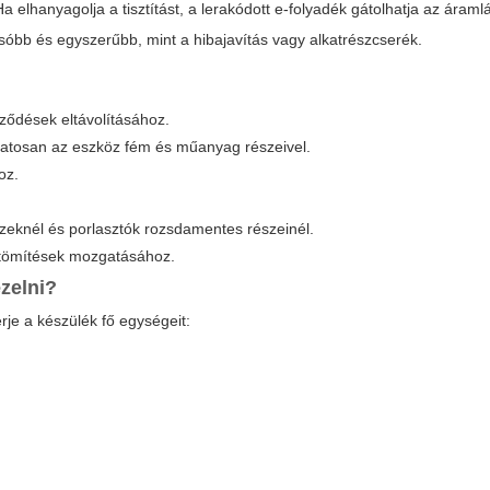
elhanyagolja a tisztítást, a lerakódott e-folyadék gátolhatja az áramlá
sóbb és egyszerűbb, mint a hibajavítás vagy alkatrészcserék.
eződések eltávolításához.
vatosan az eszköz fém és műanyag részeivel.
oz.
zeknél és porlasztók rozsdamentes részeinél.
 tömítések mozgatásához.
ezelni?
rje a készülék fő egységeit: