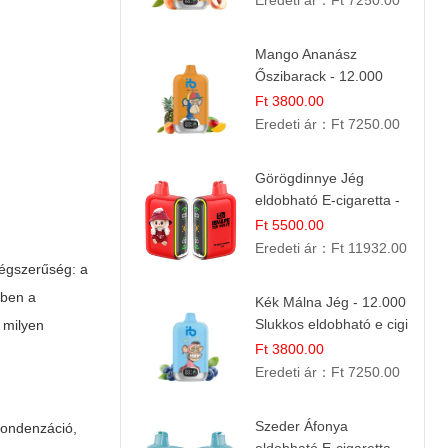
Eredeti ár：
Ft 7250.00
Mango Ananász
Őszibarack - 12.000
Slukkos eldobható e-
Ft 3800.00
Cigaretta
Eredeti ár：
Ft 7250.00
Görögdinnye Jég
eldobható E-cigaretta -
25.000 Slukk | Frissítő
Ft 5500.00
Nyári Íz
Eredeti ár：
Ft 11932.00
égszerűség: a
bben a
Kék Málna Jég - 12.000
Slukkos eldobható e cigi
, milyen
| Frissítő Bogyós Íz
Ft 3800.00
Eredeti ár：
Ft 7250.00
Szeder Áfonya
kondenzáció,