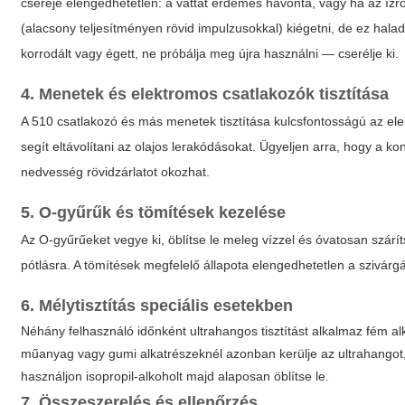
cseréje elengedhetetlen: a vattát érdemes havonta, vagy ha az ízrom
(alacsony teljesítményen rövid impulzusokkal) kiégetni, de ez hala
korrodált vagy égett, ne próbálja meg újra használni — cserélje ki.
4. Menetek és elektromos csatlakozók tisztítása
A 510 csatlakozó és más menetek tisztítása kulcsfontosságú az el
segít eltávolítani az olajos lerakódásokat. Ügyeljen arra, hogy a ko
nedvesség rövidzárlatot okozhat.
5. O-gyűrűk és tömítések kezelése
Az O-gyűrűeket vegye ki, öblítse le meleg vízzel és óvatosan szárí
pótlásra. A tömítések megfelelő állapota elengedhetetlen a szivá
6. Mélytisztítás speciális esetekben
Néhány felhasználó időnként ultrahangos tisztítást alkalmaz fém al
műanyag vagy gumi alkatrészeknél azonban kerülje az ultrahangot, 
használjon isopropil-alkoholt majd alaposan öblítse le.
7. Összeszerelés és ellenőrzés