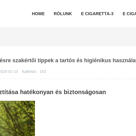
HOME
RÓLUNK
E CIGARETTA-3
E CIG
pésre szakértői tippek a tartós és higiénikus használ
026-02-10
Kattintás：
163
sztítása hatékonyan és biztonságosan