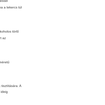
téssel
a a tekercs túl
koholos törlő
rt az
 méretű
tisztítására. A
 ideig