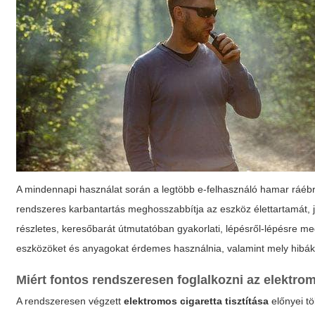
A mindennapi használat során a legtöbb e-felhasználó hamar ráéb
rendszeres karbantartás meghosszabbítja az eszköz élettartamát, 
részletes, keresőbarát útmutatóban gyakorlati, lépésről-lépésre meg
eszközöket és anyagokat érdemes használnia, valamint mely hibákat
Miért fontos rendszeresen foglalkozni az elektro
A rendszeresen végzett
elektromos cigaretta tisztítása
előnyei tö