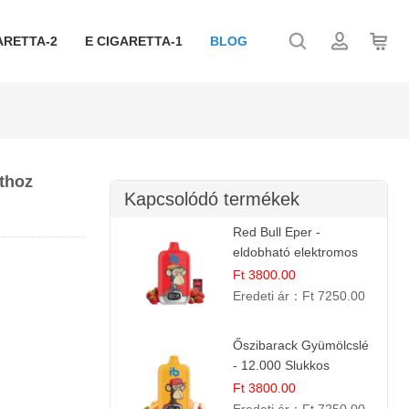
ARETTA-2
E CIGARETTA-1
BLOG
athoz
Kapcsolódó termékek
Red Bull Eper -
eldobható elektromos
cigi | Energizáló
Ft 3800.00
Gyümölcs Íz
Eredeti ár：
Ft 7250.00
Őszibarack Gyümölcslé
- 12.000 Slukkos
eldobható e-Cigaretta |
Ft 3800.00
Friss Gyümölcs Íz