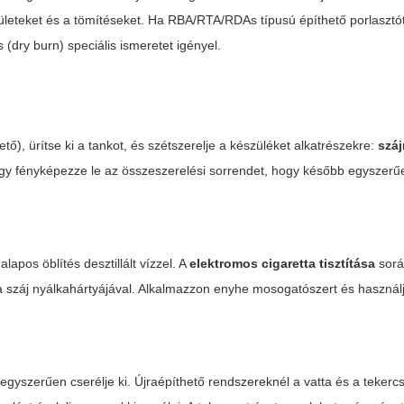
lületeket és a tömítéseket. Ha RBA/RTA/RDAs típusú építhető porlasztó
 (dry burn) speciális ismeretet igényel.
ető), ürítse ki a tankot, és szétszerelje a készüléket alkatrészekre:
száj
gy fényképezze le az összeszerelési sorrendet, hogy később egyszerűe
pos öblítés desztillált vízzel. A
elektromos cigaretta tisztítása
sorá
n a száj nyálkahártyájával. Alkalmazzon enyhe mosogatószert és haszná
 egyszerűen cserélje ki. Újraépíthető rendszereknél a vatta és a teker