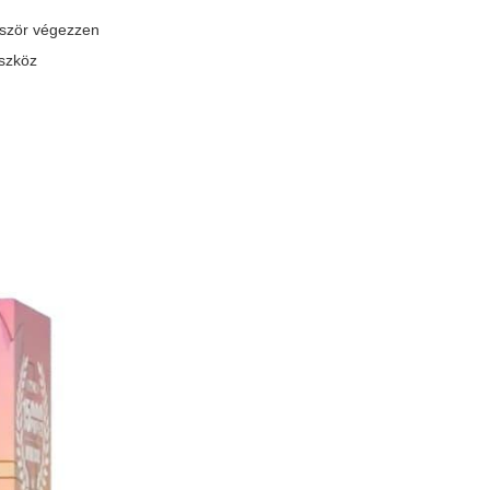
lőször végezzen
eszköz