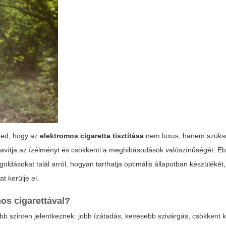
red, hogy az
elektromos cigaretta tisztítása
nem luxus, hanem szüks
javítja az ízélményt és csökkenti a meghibásodások valószínűségét. E
oldásokat talál arról, hogyan tarthatja optimális állapotban készülékét
 kerülje el.
mos cigarettával?
bb szinten jelentkeznek: jobb ízátadás, kevesebb szivárgás, csökkent 