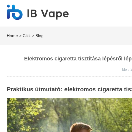
Home
>
Cikk
>
Blog
Elektromos cigaretta tisztítása lépésről lé
Idő：2
Praktikus útmutató: elektromos cigaretta ti