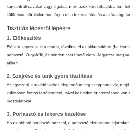
koncentrált savakat vagy lúgokat, mert ezek károsíthatják a fém fe
különösen körültekintően járjon el: a tekercsfűtés és a szárazégetés
Tisztítás lépésről lépésre
1. Előkészítés
Először kapcsolja ki a modot, távolítsa el az akkumulátort (ha leveh
porlasztó, O-gyűrűk, és minden cserélhető elem. Jegyezze meg va
állítani.
2. Szájrész és tank gyors tisztítása
Az egyszerű lerakódásokhoz elegendő meleg szappanos víz, majd ala
különösen fontos fertőtleníteni, mivel közvetlen érintkezésben va
mozdulatokat.
3. Porlasztó és tekercs kezelése
Ha eldobható porlasztót használ, a porlasztó élettartama lejártakor