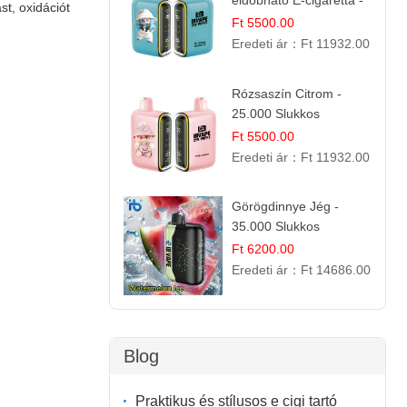
eldobható E-cigaretta -
st, oxidációt
25.000 Slukk | Prémium
Ft 5500.00
Gyümölcs Íz
Eredeti ár：
Ft 11932.00
Rózsaszín Citrom -
25.000 Slukkos
eldobható e-Cigaretta |
Ft 5500.00
IBvape Bar
Eredeti ár：
Ft 11932.00
Görögdinnye Jég -
35.000 Slukkos
eldobható vape |
Ft 6200.00
IBVape Bar Frissítő
Eredeti ár：
Ft 14686.00
Nyári Íz
Blog
Praktikus és stílusos e cigi tartó