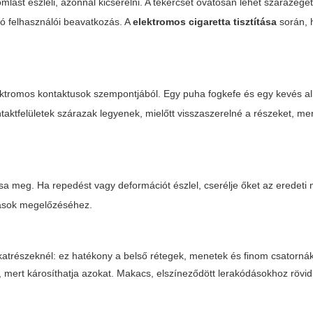
lást észleli, azonnal kicserélni. A tekercset óvatosan lehet szárazége
dó felhasználói beavatkozás. A
elektromos cigaretta tisztítása
során, h
ektromos kontaktusok szempontjából. Egy puha fogkefe és egy kevés al
ntaktfelületek szárazak legyenek, mielőtt visszaszerelné a részeket, me
tsa meg. Ha repedést vagy deformációt észlel, cserélje őket az eredeti
rgások megelőzéséhez.
katrészeknél: ez hatékony a belső rétegek, menetek és finom csatornák 
mert károsíthatja azokat. Makacs, elszíneződött lerakódásokhoz rövid