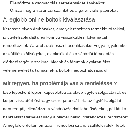
Ellenőrizze a csomagolás sértetlenségét átvételkor
Őrizze meg a vásárlási számlát és a garanciális papírokat
A legjobb online boltok kiválasztása
Keressen olyan áruházakat, amelyek részletes termékleírásokkal,
jó ügyfélszolgálattal és könnyű visszaküldési folyamattal
rendelkeznek. Az áruházak összehasonlításakor vegye figyelembe
a szállítási költségeket, az akciókat és a vásárlói támogatás
elérhetőségét. A szakmai blogok és fórumok gyakran friss
véleményeket tartalmaznak a boltok megbízhatóságáról.
Mit tegyen, ha problémája van a rendeléssel?
Első lépésként lépjen kapcsolatba az eladó ügyfélszolgálatával, és
kérjen visszatérítést vagy cseregaranciát. Ha az ügyfélszolgálat
nem reagál, ellenőrizze a vásárlóvédelmi lehetőségeket, például a
banki visszaterhelést vagy a piactér belső vitarendezési rendszerét.
A megfelelő dokumentáció – rendelési szám, szállítólevelek, fotók –