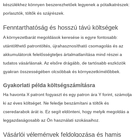
készülékhez könnyen beszerezhetőek legyenek a pótalkatrészek:
porlasztók, töltők és szájrészek.
Fenntarthatóság és hosszú távú költségek
A környezetbarát megoldások keresése is egyre fontosabb:
utántölthető patrontöltés, újrahasznosítható csomagolás és az
akkumulátorok felelősségteljes ártalmatlanítása mind részei a
tudatos vásárlásnak. Az elsőre drágább, de tartósabb eszközök
gyakran összességében olcsóbbak és környezetkímélőbbek.
Gyakorlati példa költségszámításra
Ha havonta X patront fogyaszt és egy patron ára Y forint, számolja
ki az éves költséget. Ne feledje beszámítani a töltők és
cseredarabok árát is. Ez segít eldönteni, hogy melyik megoldás a
leggazdaságosabb az Ön használati szokásaihoz.
Vásárlói vélemények feldolgozása és hamis