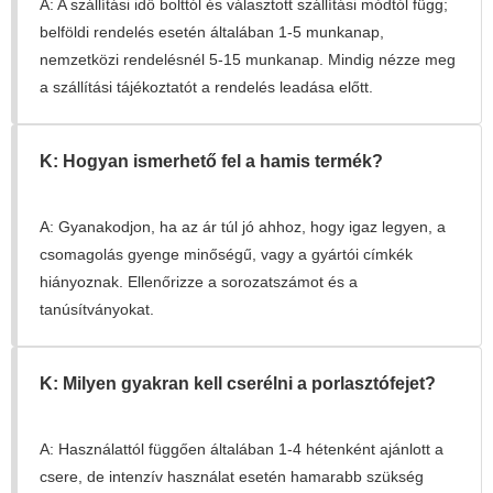
A: A szállítási idő bolttól és választott szállítási módtól függ;
belföldi rendelés esetén általában 1-5 munkanap,
nemzetközi rendelésnél 5-15 munkanap. Mindig nézze meg
a szállítási tájékoztatót a rendelés leadása előtt.
K: Hogyan ismerhető fel a hamis termék?
A: Gyanakodjon, ha az ár túl jó ahhoz, hogy igaz legyen, a
csomagolás gyenge minőségű, vagy a gyártói címkék
hiányoznak. Ellenőrizze a sorozatszámot és a
tanúsítványokat.
K: Milyen gyakran kell cserélni a porlasztófejet?
A: Használattól függően általában 1-4 hétenként ajánlott a
csere, de intenzív használat esetén hamarabb szükség