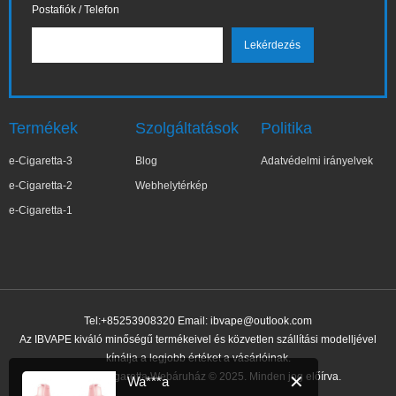
Postafiók / Telefon
Termékek
Szolgáltatások
Politika
e-Cigaretta-3
Blog
Adatvédelmi irányelvek
e-Cigaretta-2
Webhelytérkép
e-Cigaretta-1
Tel:+85253908320 Email:
ibvape@outlook.com
Az IBVAPE kiváló minőségű termékeivel és közvetlen szállítási modelljével
kínálja a legjobb értéket a vásárlóinak.
IBVAPE E-cigaretta Webáruház © 2025. Minden jog előírva.
✕
Wa***a