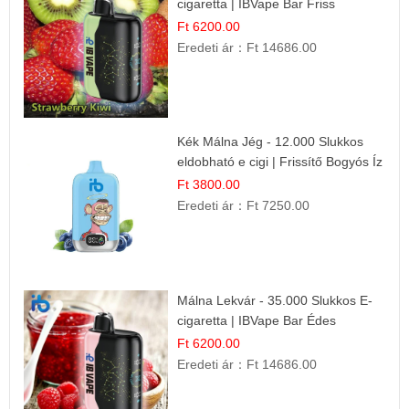
cigaretta | IBVape Bar Friss
Gyümölcs Ízek
Ft 6200.00
Eredeti ár：
Ft 14686.00
Kék Málna Jég - 12.000 Slukkos
eldobható e cigi | Frissítő Bogyós Íz
Ft 3800.00
Eredeti ár：
Ft 7250.00
Málna Lekvár - 35.000 Slukkos E-
cigaretta | IBVape Bar Édes
Gyümölcs Íz
Ft 6200.00
Eredeti ár：
Ft 14686.00