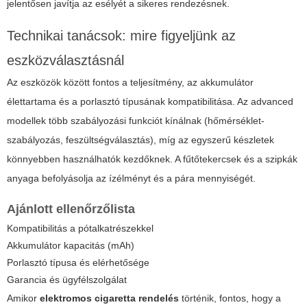
jelentősen javítja az esélyét a sikeres rendezésnek.
Technikai tanácsok: mire figyeljünk az
eszközválasztásnál
Az eszközök között fontos a teljesítmény, az akkumulátor
élettartama és a porlasztó típusának kompatibilitása. Az advanced
modellek több szabályozási funkciót kínálnak (hőmérséklet-
szabályozás, feszültségválasztás), míg az egyszerű készletek
könnyebben használhatók kezdőknek. A fűtőtekercsek és a szipkák
anyaga befolyásolja az ízélményt és a pára mennyiségét.
Ajánlott ellenőrzőlista
Kompatibilitás a pótalkatrészekkel
Akkumulátor kapacitás (mAh)
Porlasztó típusa és elérhetősége
Garancia és ügyfélszolgálat
Amikor
elektromos cigaretta rendelés
történik, fontos, hogy a