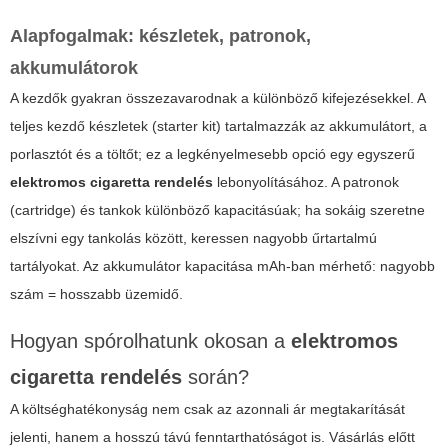
Alapfogalmak: készletek, patronok,
akkumulátorok
A kezdők gyakran összezavarodnak a különböző kifejezésekkel. A
teljes kezdő készletek (starter kit) tartalmazzák az akkumulátort, a
porlasztót és a töltőt; ez a legkényelmesebb opció egy egyszerű
elektromos cigaretta rendelés
lebonyolításához. A patronok
(cartridge) és tankok különböző kapacitásúak; ha sokáig szeretne
elszívni egy tankolás között, keressen nagyobb űrtartalmú
tartályokat. Az akkumulátor kapacitása mAh-ban mérhető: nagyobb
szám = hosszabb üzemidő.
Hogyan spórolhatunk okosan a
elektromos
cigaretta rendelés
során?
A költséghatékonyság nem csak az azonnali ár megtakarítását
jelenti, hanem a hosszú távú fenntarthatóságot is. Vásárlás előtt