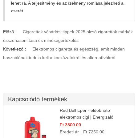
lehet rá. A teljesítmény és az ízélmény romlása jelezheti a
cserét.
Előző：
Cigarettak vásárlási tippek 2025 olcsó cigarettak márkák
összehasonlítása és minőségértékelés
Következő：
Elektromos cigaretta és egészség, amit minden
használónak tudnia kell a kockázatokról és alternatívákról
Kapcsolódó termékek
Red Bull Eper - eldobható
elektromos cigi | Energizáló
Gyümölcs Íz
Ft 3800.00
Eredeti ár：
Ft 7250.00