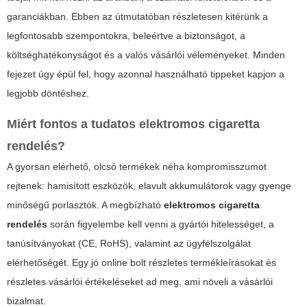
garanciákban. Ebben az útmutatóban részletesen kitérünk a
legfontosabb szempontokra, beleértve a biztonságot, a
költséghatékonyságot és a valós vásárlói véleményeket. Minden
fejezet úgy épül fel, hogy azonnal használható tippeket kapjon a
legjobb döntéshez.
Miért fontos a tudatos
elektromos cigaretta
rendelés
?
A gyorsan elérhető, olcsó termékek néha kompromisszumot
rejtenek: hamisított eszközök, elavult akkumulátorok vagy gyenge
minőségű porlasztók. A megbízható
elektromos cigaretta
rendelés
során figyelembe kell venni a gyártói hitelességet, a
tanúsítványokat (CE, RoHS), valamint az ügyfélszolgálat
elérhetőségét. Egy jó online bolt részletes termékleírásokat és
részletes vásárlói értékeléseket ad meg, ami növeli a vásárlói
bizalmat.