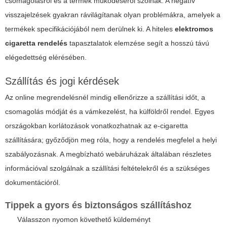
csomagolásról és a termék működéséről szólnak. A negatív
visszajelzések gyakran rávilágítanak olyan problémákra, amelyek a
termékek specifikációjából nem derülnek ki. A hiteles
elektromos
cigaretta rendelés
tapasztalatok elemzése segít a hosszú távú
elégedettség elérésében.
Szállítás és jogi kérdések
Az online megrendelésnél mindig ellenőrizze a szállítási időt, a
csomagolás módját és a vámkezelést, ha külföldről rendel. Egyes
országokban korlátozások vonatkozhatnak az e-cigaretta
szállítására; győződjön meg róla, hogy a rendelés megfelel a helyi
szabályozásnak. A megbízható webáruházak általában részletes
információval szolgálnak a szállítási feltételekről és a szükséges
dokumentációról.
Tippek a gyors és biztonságos szállításhoz
Válasszon nyomon követhető küldeményt