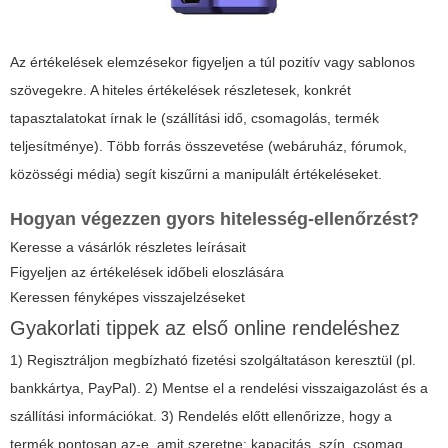
Az értékelések elemzésekor figyeljen a túl pozitív vagy sablonos
szövegekre. A hiteles értékelések részletesek, konkrét
tapasztalatokat írnak le (szállítási idő, csomagolás, termék
teljesítménye). Több forrás összevetése (webáruház, fórumok,
közösségi média) segít kiszűrni a manipulált értékeléseket.
Hogyan végezzen gyors hitelesség-ellenőrzést?
Keresse a vásárlók részletes leírásait
Figyeljen az értékelések időbeli eloszlására
Keressen fényképes visszajelzéseket
Gyakorlati tippek az első online rendeléshez
1) Regisztráljon megbízható fizetési szolgáltatáson keresztül (pl.
bankkártya, PayPal). 2) Mentse el a rendelési visszaigazolást és a
szállítási információkat. 3) Rendelés előtt ellenőrizze, hogy a
termék pontosan az-e, amit szeretne: kapacitás, szín, csomag