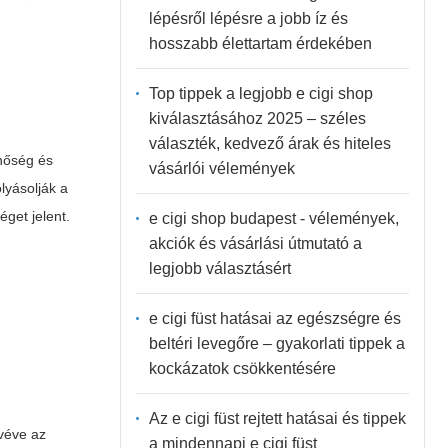
lépésről lépésre a jobb íz és
hosszabb élettartam érdekében
Top tippek a legjobb e cigi shop
kiválasztásához 2025 – széles
választék, kedvező árak és hiteles
nőség és
vásárlói vélemények
lyásolják a
get jelent.
e cigi shop budapest - vélemények,
akciók és vásárlási útmutató a
legjobb választásért
e cigi füst hatásai az egészségre és
beltéri levegőre – gyakorlati tippek a
kockázatok csökkentésére
Az e cigi füst rejtett hatásai és tippek
véve az
a mindennapi e cigi füst