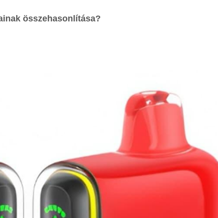
ainak összehasonlítása?