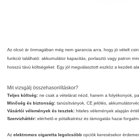
Az olcsó ár önmagában még nem garancia arra, hogy jó vételt csin
funkció található: akkumulátor kapacitás, porlasztó vagy patron mi
hosszú távú költségeket. Egy jól megválasztott eszköz a kezdeti al
Mit vizsgálj összehasonlításkor?
Teljes költség:
ne csak a vételárat nézd, hanem a folyékonyok, patr
Minőség és biztonság:
tanúsítványok, CE jelölés, akkumulátorvéd
Vásárlói vélemények és tesztek:
hiteles vélemények alapján érték
Szervizháttér:
elérhető-e pótalkatrész és támogatás hazai forgalm
Az
elektromos cigaretta legolcsóbb
opciók keresésekor érdemes 