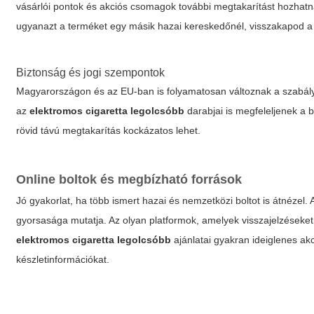
vásárlói pontok és akciós csomagok további megtakarítást hozhatna
ugyanazt a terméket egy másik hazai kereskedőnél, visszakapod a
Biztonság és jogi szempontok
Magyarországon és az EU-ban is folyamatosan változnak a szabályok
az
elektromos cigaretta legolcsóbb
darabjai is megfeleljenek a b
rövid távú megtakarítás kockázatos lehet.
Online boltok és megbízható források
Jó gyakorlat, ha több ismert hazai és nemzetközi boltot is átnézel. 
gyorsasága mutatja. Az olyan platformok, amelyek visszajelzéseket 
elektromos cigaretta legolcsóbb
ajánlatai gyakran ideiglenes akc
készletinformációkat.