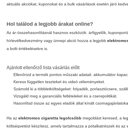
aktuális akciókat, kuponokat és a bulk vásárlások esetén járó ked
Hol találod a legjobb árakat online?
Az ár-összehasonlításnál hasznos eszközök: árfigyelők, kuponportálo
hírlevélkedvezmény vagy ünnepi akció hozza a legjobb
elektromos
a bolti értékelésekre is.
Ajánlott ellenőrző lista vásárlás előtt
Ellenőrizd a termék pontos műszaki adatait: akkumulátor kapacit
Keress független teszteket és videó véleményeket.
Számold ki a többletköltségeket: folyadék, porlasztócsere, száll
Vizsgáld meg a garanciális feltételeket és a cserepolitikát.
Hasonlítsd össze az egyes eladók által kínált csomagajánlatoka
Ha az
elektromos cigaretta legolcsóbb
megoldást keresed, a leg
költségvetést készítesz, amely tartalmazza a pótalkatrészek és az e