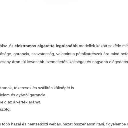
álsz. Az
elektromos cigaretta legolcsóbb
modellek között sokféle mi
nősége, garancia, szavatosság, valamint a pótalkatrészek ára mind befo
acsony áron túl kevesebb üzemeltetési költséget és nagyobb elégedettsé
onok, tekercsek és szállítás költségét is.
elem és gyártói garancia.
eld az ár-érték arányt.
azótól.
több hazai és nemzetközi webáruházat összehasonlítani, figyelembe 