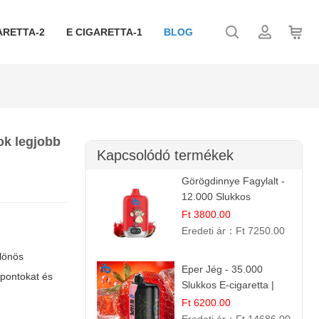
ARETTA-2
E CIGARETTA-1
BLOG
ok legjobb
Kapcsolódó termékek
Görögdinnye Fagylalt -
12.000 Slukkos
eldobható e-Cigaretta
Ft 3800.00
Eredeti ár：
Ft 7250.00
ülönös
Eper Jég - 35.000
mpontokat és
Slukkos E-cigaretta |
IBVape Bar
Ft 6200.00