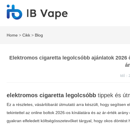
Home
>
Cikk
>
Blog
Elektromos cigaretta legolcsóbb ajánlatok 2026 
ár
Idő：2
elektromos cigaretta legolcsóbb
tippek és út
Ez a részletes, vásárlóbarát útmutató arra készült, hogy segítsen 
tekintettel az online boltok 2026-os kínálatára és az ár-érték arán
gyakran elfeledett költségösszetevőket tárgyal, hogy okos döntést