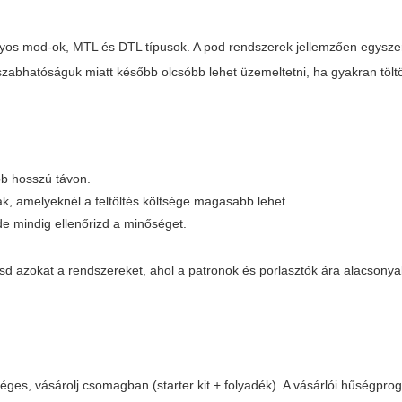
nyos mod-ok, MTL és DTL típusok. A pod rendszerek jellemzően egysz
szabhatóságuk miatt később olcsóbb lehet üzemeltetni, ha gyakran töltö
bb hosszú távon.
k, amelyeknél a feltöltés költsége magasabb lehet.
de mindig ellenőrizd a minőséget.
sd azokat a rendszereket, ahol a patronok és porlasztók ára alacsony
éges, vásárolj csomagban (starter kit + folyadék). A vásárlói hűségpro