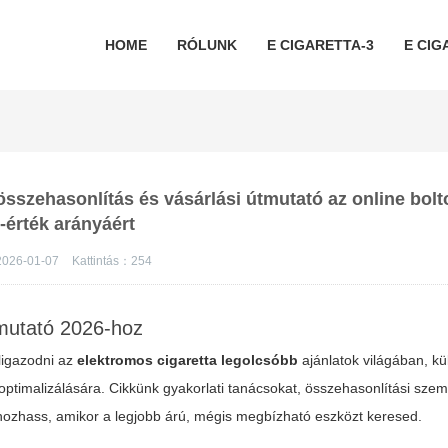
HOME
RÓLUNK
E CIGARETTA-3
E CIG
összehasonlítás és vásárlási útmutató az online bolt
-érték arányáért
026-01-07
Kattintás：
254
mutató 2026-hoz
eligazodni az
elektromos cigaretta legolcsóbb
ajánlatok világában, k
y optimalizálására. Cikkünk gyakorlati tanácsokat, összehasonlítási sze
 hozhass, amikor a legjobb árú, mégis megbízható eszközt keresed.