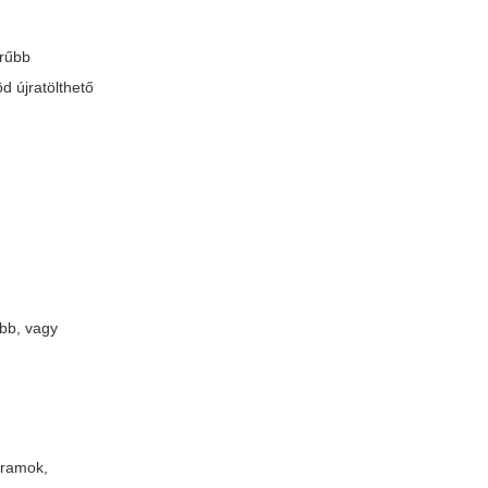
erűbb
d újratölthető
abb, vagy
gramok,