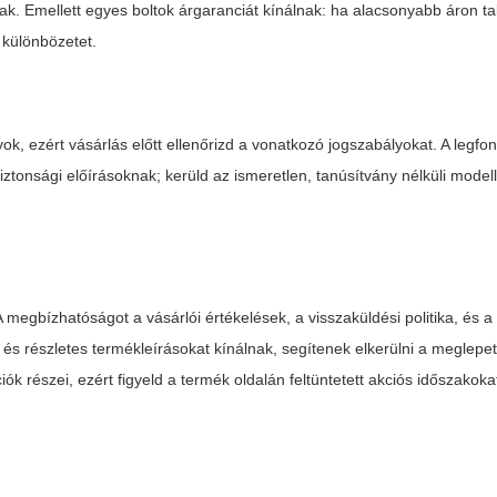
k. Emellett egyes boltok árgaranciát kínálnak: ha alacsonyabb áron t
 különbözetet.
, ezért vásárlás előtt ellenőrizd a vonatkozó jogszabályokat. A legfo
iztonsági előírásoknak; kerüld az ismeretlen, tanúsítvány nélküli model
A megbízhatóságot a vásárlói értékelések, a visszaküldési politika, és a
és részletes termékleírásokat kínálnak, segítenek elkerülni a meglepe
iók részei, ezért figyeld a termék oldalán feltüntetett akciós időszakoka