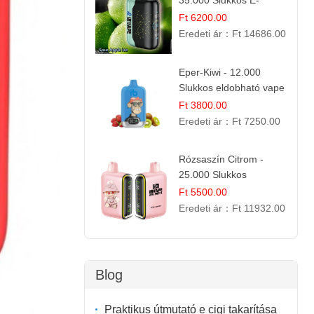
35.000 Slukkos E-
cigaretta | IBVape Bar
Ft 6200.00
Eredeti ár：
Ft 14686.00
Eper-Kiwi - 12.000
Slukkos eldobható vape
| Friss Gyümölcs
Ft 3800.00
Kombináció
Eredeti ár：
Ft 7250.00
Rózsaszín Citrom -
25.000 Slukkos
eldobható e-Cigaretta |
Ft 5500.00
IBvape Bar
Eredeti ár：
Ft 11932.00
Blog
Praktikus útmutató e cigi takarítása