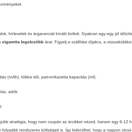
vezményeket.
k, hírlevelek és árgaranciát kínáló boltok. Gyakran egy-egy jól időzíte
 cigaretta legolcsóbb
árat. Figyelj a szállítási díjakra, a visszaküldési
ás (mAh), töltési idő, patron/kazetta kapacitás (ml).
ítás, adók.
t.
jobb stratégia, hogy nem csupán az árcikket nézed, hanem egy 6-12 
-folyadék rendszeres költségeit is. Így kiderülhet, hogy a nagyon olcsó