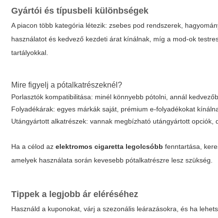
Gyártói és típusbeli különbségek
A piacon több kategória létezik: zsebes pod rendszerek, hagyomá
használatot és kedvező kezdeti árat kínálnak, míg a mod-ok testre
tartályokkal.
Mire figyelj a pótalkatrészeknél?
Porlasztók kompatibilitása: minél könnyebb pótolni, annál kedvező
Folyadékárak: egyes márkák saját, prémium e-folyadékokat kínálna
Utángyártott alkatrészek: vannak megbízható utángyártott opciók, 
Ha a célod az
elektromos cigaretta legolcsóbb
fenntartása, kere
amelyek használata során kevesebb pótalkatrészre lesz szükség.
Tippek a legjobb ár eléréséhez
Használd a kuponokat, várj a szezonális leárazásokra, és ha lehets