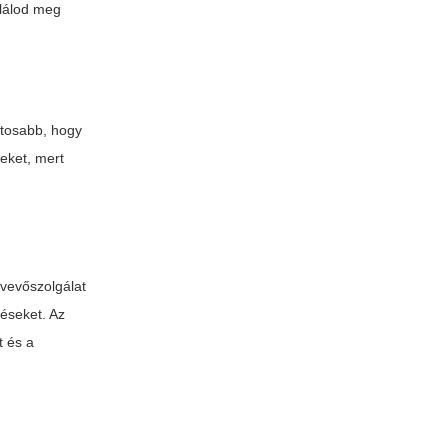
alálod meg
ntosabb, hogy
leket, mert
 vevőszolgálat
téseket. Az
t és a