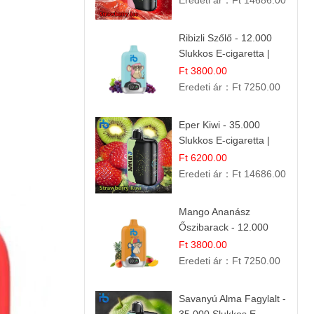
Eredeti ár：
Ft 14686.00
Ribizli Szőlő - 12.000
Slukkos E-cigaretta |
Kifinomult Gyümölcs Íz
Ft 3800.00
Eredeti ár：
Ft 7250.00
Eper Kiwi - 35.000
Slukkos E-cigaretta |
IBVape Bar Friss
Ft 6200.00
Gyümölcs Ízek
Eredeti ár：
Ft 14686.00
Mango Ananász
Őszibarack - 12.000
Slukkos eldobható e-
Ft 3800.00
Cigaretta
Eredeti ár：
Ft 7250.00
Savanyú Alma Fagylalt -