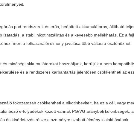
 körülményeit.
góriás pod rendszerek és erős, beépített akkumulátoros, állítható telj
bb ízátadás, a stabil nikotinszállítás és a kevesebb mellékhatás. Ez a fe
éhez, mert a felhasználói élmény javulása több váltásra ösztönözhet.
t és minőségi akkumulátorokat használjunk, kerüljük a nem kompatibilis
s elkerülése és a rendszeres karbantartás jelentősen csökkentheti az e
sználó fokozatosan csökkentheti a nikotinbevitelt, ha ez a cél, vagy meg
A különböző e-folyadékok között vannak PG/VG aránybeli különbségek, 
tás és kísérletezés része a személyre szabott élmény kialakításának.