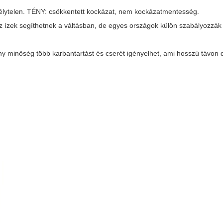
zélytelen. TÉNY: csökkentett kockázat, nem kockázatmentesség.
 ízek segíthetnek a váltásban, de egyes országok külön szabályozzák a
y minőség több karbantartást és cserét igényelhet, ami hosszú távon 