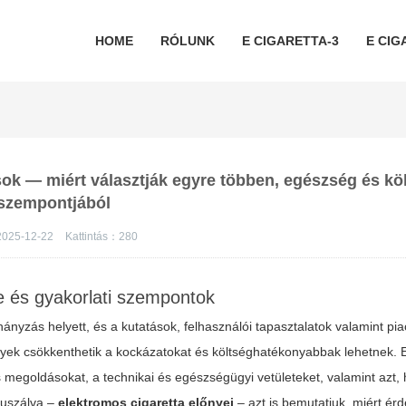
HOME
RÓLUNK
E CIGARETTA-3
E CIG
sok — miért választják egyre többen, egészség és kö
szempontjából
025-12-22
Kattintás：
280
se és gyakorlati szempontok
yzás helyett, és a kutatások, felhasználói tapasztalatok valamint pia
lyek csökkenthetik a kockázatokat és költséghatékonyabbak lehetnek.
s megoldásokat, a technikai és egészségügyi vetületeket, valamint azt,
ókuszálva –
elektromos cigaretta előnyei
– azt is bemutatjuk, miért é