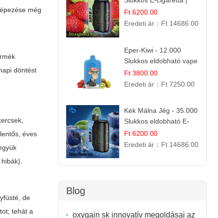
Slukkos E-cigaretta |
rképezése még
IBVape Bar Friss
Ft 6200.00
Gyümölcs Ízek
Eredeti ár：
Ft 14686.00
Eper-Kiwi - 12.000
termék
Slukkos eldobható vape
napi döntést
| Friss Gyümölcs
Ft 3800.00
Kombináció
Eredeti ár：
Ft 7250.00
Kék Málna Jég - 35.000
kercsek,
Slukkos eldobható E-
cigaretta | Frissítő
Ft 6200.00
lentős, éves
Ízélmény
Eredeti ár：
Ft 14686.00
vegyük
 hibák).
Blog
yfüsté, de
ot; tehát a
oxygain sk innovatív megoldásai az