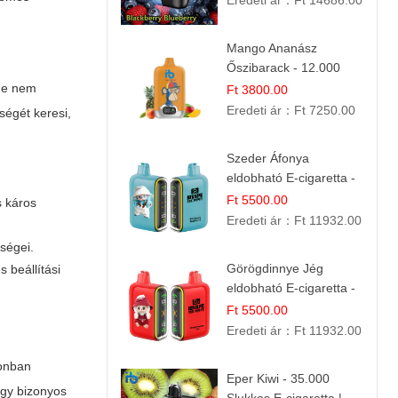
Eredeti ár：
Ft 14686.00
Mango Ananász
Őszibarack - 12.000
Slukkos eldobható e-
 de nem
Ft 3800.00
Cigaretta
Eredeti ár：
Ft 7250.00
ségét keresi,
Szeder Áfonya
eldobható E-cigaretta -
25.000 Slukk | Prémium
Ft 5500.00
s káros
Gyümölcs Íz
Eredeti ár：
Ft 11932.00
ségei.
Görögdinnye Jég
 beállítási
eldobható E-cigaretta -
25.000 Slukk | Frissítő
Ft 5500.00
Nyári Íz
Eredeti ár：
Ft 11932.00
zonban
Eper Kiwi - 35.000
ogy bizonyos