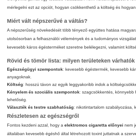
mérlegelni ezt az opciót, hogyan csökkenthető a költség és hogyan 
Miért vált népszerűvé a váltás?
A népszerűség növekedését több tényező együttes hatása magyará
utolsósorban a felhasználói vélemények és a tudományos vizsgála
kevesebb káros égésterméket szeretne belélegezni, valamint költ
Rövid és tömör lista: milyen területeken várható
Egészségügyi szempontok
: kevesebb égéstermék, kevesebb kár
anyagoknak.
Költség
: hosszú távon az egyik leggyakoribb indok a költségcsökk
Kényelem és szociális szempontok
: szagcsökkentés, könnyebb h
lehetőség.
Választék és testre szabhatóság
: nikotintartalom szabályozása, 
Részletesen az egészségről
Fontos kezdeni azzal, hogy a
elektromos cigaretta előnyei
nem je
általában kevesebb égéshő által létrehozott toxint juttatnak a sz