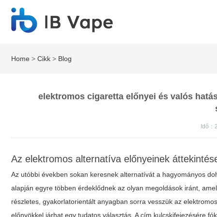
Home
>
Cikk
>
Blog
elektromos cigaretta előnyei és valós hatá
Idő：2
Az elektromos alternatíva előnyeinek áttekinté
Az utóbbi években sokan keresnek alternatívát a hagyományos dohán
alapján egyre többen érdeklődnek az olyan megoldások iránt, ame
részletes, gyakorlatorientált anyagban sorra vesszük az elektromo
előnyökkel járhat egy tudatos választás. A cím kulcskifejezésére f