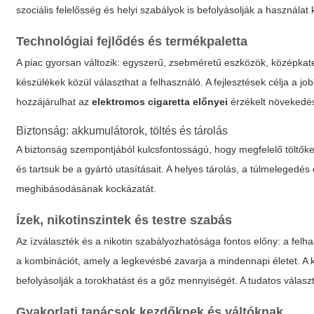
szociális felelősség és helyi szabályok is befolyásolják a használat
Technológiai fejlődés és termékpaletta
A piac gyorsan változik: egyszerű, zsebméretű eszközök, középkate
készülékek közül választhat a felhasználó. A fejlesztések célja a jo
hozzájárulhat az
elektromos cigaretta előnyei
érzékelt növekedés
Biztonság: akkumulátorok, töltés és tárolás
A biztonság szempontjából kulcsfontosságú, hogy megfelelő töltőke
és tartsuk be a gyártó utasításait. A helyes tárolás, a túlmelegedé
meghibásodásának kockázatát.
Ízek, nikotinszintek és testre szabás
Az ízválaszték és a nikotin szabályozhatósága fontos előny: a felha
a kombinációt, amely a legkevésbé zavarja a mindennapi életet. 
befolyásolják a torokhatást és a gőz mennyiségét. A tudatos válasz
Gyakorlati tanácsok kezdőknek és váltóknak