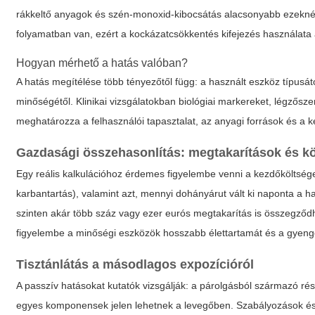
rákkeltő anyagok és szén-monoxid-kibocsátás alacsonyabb ezeknél
folyamatban van, ezért a
kockázatcsökkentés
kifejezés használata
Hogyan mérhető a hatás valóban?
A hatás megítélése több tényezőtől függ: a használt eszköz típusátó
minőségétől. Klinikai vizsgálatokban biológiai markereket, légzősze
meghatározza a felhasználói tapasztalat, az anyagi források és a 
Gazdasági összehasonlítás: megtakarítások és k
Egy reális kalkulációhoz érdemes figyelembe venni a kezdőköltséget
karbantartás), valamint azt, mennyi dohányárut vált ki naponta a 
szinten akár több száz vagy ezer eurós megtakarítás is összegződ
figyelembe a minőségi eszközök hosszabb élettartamát és a gyenge 
Tisztánlátás a másodlagos expozícióról
A passzív hatásokat kutatók vizsgálják: a párolgásból származó ré
egyes komponensek jelen lehetnek a levegőben. Szabályozások és k