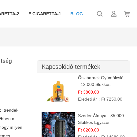
ARETTA-2
E CIGARETTA-1
BLOG
ltség
Kapcsolódó termékek
Őszibarack Gyümölcslé
- 12.000 Slukkos
eldobható e-Cigaretta |
Ft 3800.00
Friss Gyümölcs Íz
Eredeti ár：
Ft 7250.00
ci trendek
Szeder Áfonya - 35.000
 Ebben a
Slukkos Egyszer
 hogy milyen
Használatos E-cigaretta
Ft 6200.00
rdemes
| Prémium Ízélmény