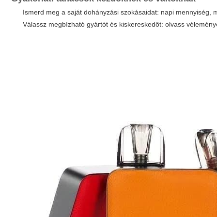
Ismerd meg a saját dohányzási szokásaidat: napi mennyiség, mik
Válassz megbízható gyártót és kiskereskedőt: olvass véleménye