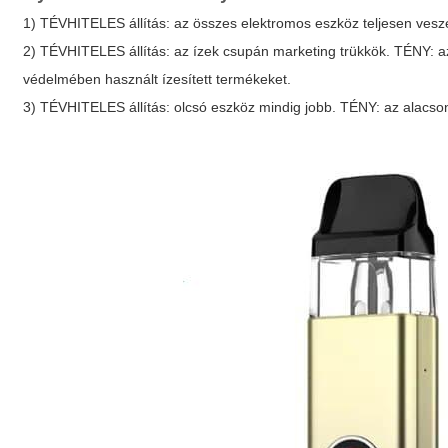
1) TÉVHITELES állítás: az összes elektromos eszköz teljesen ves
2) TÉVHITELES állítás: az ízek csupán marketing trükkök. TÉNY: az
védelmében használt ízesített termékeket.
3) TÉVHITELES állítás: olcsó eszköz mindig jobb. TÉNY: az alacson