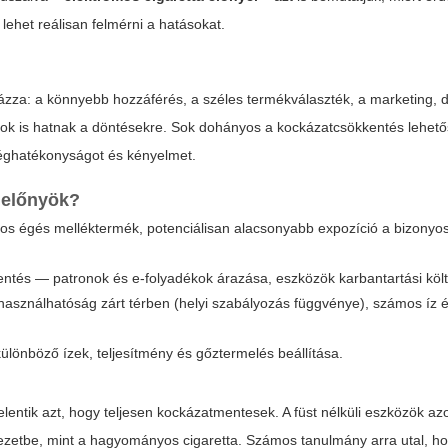
lehet reálisan felmérni a hatásokat.
zza: a könnyebb hozzáférés, a széles termékválaszték, a marketing,
tok is hatnak a döntésekre. Sok dohányos a
kockázatcsökkentés
lehető
séghatékonyságot és kényelmet.
k előnyök?
os égés melléktermék, potenciálisan alacsonyabb expozíció a bizonyo
entés — patronok és e-folyadékok árazása, eszközök karbantartási költ
asználhatóság zárt térben (helyi szabályozás függvénye), számos íz és
különböző ízek, teljesítmény és gőztermelés beállítása.
lentik azt, hogy teljesen kockázatmentesek. A füst nélküli eszközök a
ervezetbe, mint a hagyományos cigaretta. Számos tanulmány arra utal, h