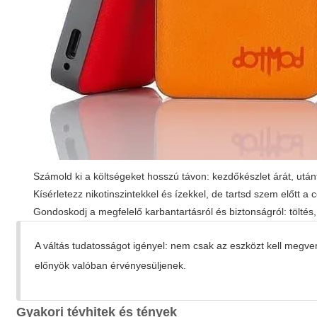
Számold ki a költségeket hosszú távon: kezdőkészlet árát, után
Kísérletezz nikotinszintekkel és ízekkel, de tartsd szem előtt a c
Gondoskodj a megfelelő karbantartásról és biztonságról: töltés, 
A váltás tudatosságot igényel: nem csak az eszközt kell megven
előnyök valóban érvényesüljenek.
Gyakori tévhitek és tények