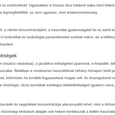
 az eszközöknél. Ugyanakkor a hosszú távú hatások teljes körű felté
 a legmegfelelőbb: ez nem ugyanaz, mint ártalommentesség.
l, a nikotin koncentrációjától, a használat gyakoriságától és az adott 
rvi funkciókat és toxikológiai paramétereket szoktak mérni, de a hétköz
kényelem.
öltségek
 (eszköz vásárlása), a járulékos költségeket (patronok, e-folyadék, te
használat. Általában a rendszeres használóknál néhány hónapon belül je
het, különösen ha korábbi fogyasztásuk magas volt. Az összegzésnél 
minőségű, olcsó termékek esetleges többletköltségeit (gyakori csere,
szecskék és vegyületek koncentrációja alacsonyabb lehet, mint a dohán
özösségi elvárások alapján sok helyen korlátozzák a beltéri használat