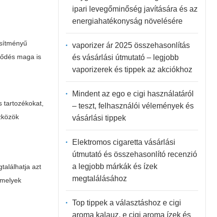
ipari levegőminőség javítására és az
energiahatékonyság növelésére
esítményű
vaporizer ár 2025 összehasonlítás
jlődés maga is
és vásárlási útmutató – legjobb
vaporizerek és tippek az akciókhoz
Mindent az ego e cigi használatáról
 tartozékokat,
– teszt, felhasználói vélemények és
szközök
vásárlási tippek
Elektromos cigaretta vásárlási
útmutató és összehasonlító recenzió
a legjobb márkák és ízek
találhatja azt
megtalálásához
amelyek
Top tippek a választáshoz e cigi
aroma kalauz, e cigi aroma ízek és