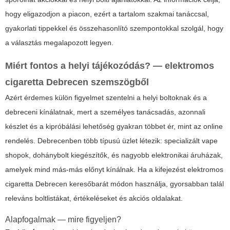
hogy eligazodjon a piacon, ezért a tartalom szakmai tanáccsal,
gyakorlati tippekkel és összehasonlító szempontokkal szolgál, hogy
a választás megalapozott legyen.
Miért fontos a helyi tájékozódás? —
elektromos
cigaretta Debrecen
szemszögből
Azért érdemes külön figyelmet szentelni a helyi boltoknak és a
debreceni kínálatnak, mert a személyes tanácsadás, azonnali
készlet és a kipróbálási lehetőség gyakran többet ér, mint az online
rendelés. Debrecenben több típusú üzlet létezik: specializált vape
shopok, dohánybolt kiegészítők, és nagyobb elektronikai áruházak,
amelyek mind más-más előnyt kínálnak. Ha a kifejezést
elektromos
cigaretta Debrecen
keresőbarát módon használja, gyorsabban talál
releváns boltlistákat, értékeléseket és akciós oldalakat.
Alapfogalmak — mire figyeljen?