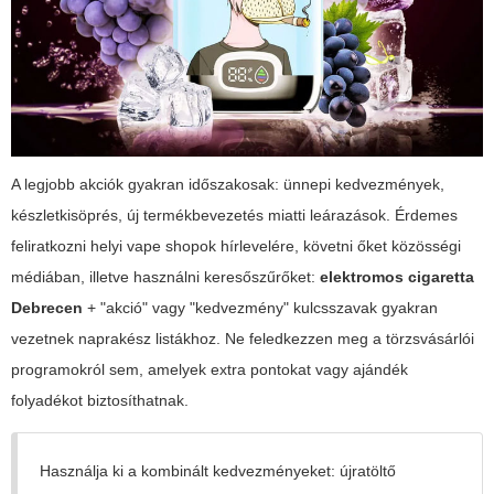
A legjobb akciók gyakran időszakosak: ünnepi kedvezmények,
készletkisöprés, új termékbevezetés miatti leárazások. Érdemes
feliratkozni helyi vape shopok hírlevelére, követni őket közösségi
médiában, illetve használni keresőszűrőket:
elektromos cigaretta
Debrecen
+ "akció" vagy "kedvezmény" kulcsszavak gyakran
vezetnek naprakész listákhoz. Ne feledkezzen meg a törzsvásárlói
programokról sem, amelyek extra pontokat vagy ajándék
folyadékot biztosíthatnak.
Használja ki a kombinált kedvezményeket: újratöltő