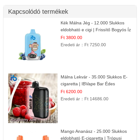
Kapcsolódó termékek
Kék Málna Jég - 12.000 Slukkos
eldobható e cigi | Frissítő Bogyós Íz
Ft 3800.00
Eredeti ár：
Ft 7250.00
Málna Lekvár - 35.000 Slukkos E-
cigaretta | IBVape Bar Édes
Gyümölcs Íz
Ft 6200.00
Eredeti ár：
Ft 14686.00
Mango Ananász - 25.000 Slukkos
eldobható E-cigaretta | Trópusi