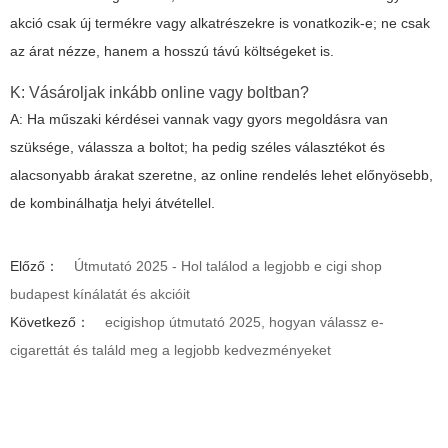
akció csak új termékre vagy alkatrészekre is vonatkozik-e; ne csak
az árat nézze, hanem a hosszú távú költségeket is.
K: Vásároljak inkább online vagy boltban?
A: Ha műszaki kérdései vannak vagy gyors megoldásra van
szüksége, válassza a boltot; ha pedig széles választékot és
alacsonyabb árakat szeretne, az online rendelés lehet előnyösebb,
de kombinálhatja helyi átvétellel.
Előző：
Útmutató 2025 - Hol találod a legjobb e cigi shop
budapest kínálatát és akcióit
Következő：
ecigishop útmutató 2025, hogyan válassz e-
cigarettát és találd meg a legjobb kedvezményeket