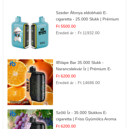
Szeder Áfonya eldobható E-
cigaretta - 25.000 Slukk | Prémium
Gyümölcs Íz
Ft 5500.00
Eredeti ár：
Ft 11932.00
IBVape Bar 35.000 Slukk -
Narancslekvár Íz | Prémium E-
cigaretta
Ft 6200.00
Eredeti ár：
Ft 14686.00
Szőlő Íz - 35.000 Slukkos E-
cigaretta | Friss Gyümölcs Aroma
Ft 6200.00