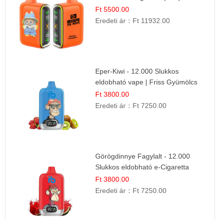
Ízélmény
Ft 5500.00
Eredeti ár：
Ft 11932.00
Eper-Kiwi - 12.000 Slukkos
eldobható vape | Friss Gyümölcs
Kombináció
Ft 3800.00
Eredeti ár：
Ft 7250.00
Görögdinnye Fagylalt - 12.000
Slukkos eldobható e-Cigaretta
Ft 3800.00
Eredeti ár：
Ft 7250.00