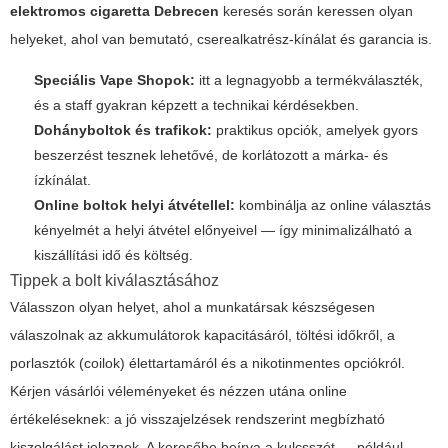
elektromos cigaretta Debrecen
keresés során keressen olyan
helyeket, ahol van bemutató, cserealkatrész-kínálat és garancia is.
Speciális Vape Shopok:
itt a legnagyobb a termékválaszték,
és a staff gyakran képzett a technikai kérdésekben.
Dohányboltok és trafikok:
praktikus opciók, amelyek gyors
beszerzést tesznek lehetővé, de korlátozott a márka- és
ízkínálat.
Online boltok helyi átvétellel:
kombinálja az online választás
kényelmét a helyi átvétel előnyeivel — így minimalizálható a
kiszállítási idő és költség.
Tippek a bolt kiválasztásához
Válasszon olyan helyet, ahol a munkatársak készségesen
válaszolnak az akkumulátorok kapacitásáról, töltési időkről, a
porlasztók (coilok) élettartamáról és a nikotinmentes opciókról.
Kérjen vásárlói véleményeket és nézzen utána online
értékeléseknek: a jó visszajelzések rendszerint megbízható
kiszolgálást jeleznek. A keresőbe beírva a kulcsszót — például