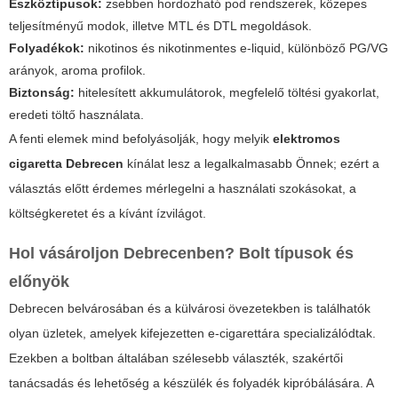
Eszköztípusok:
zsebben hordozható pod rendszerek, közepes
teljesítményű modok, illetve MTL és DTL megoldások.
Folyadékok:
nikotinos és nikotinmentes e-liquid, különböző PG/VG
arányok, aroma profilok.
Biztonság:
hitelesített akkumulátorok, megfelelő töltési gyakorlat,
eredeti töltő használata.
A fenti elemek mind befolyásolják, hogy melyik
elektromos
cigaretta Debrecen
kínálat lesz a legalkalmasabb Önnek; ezért a
választás előtt érdemes mérlegelni a használati szokásokat, a
költségkeretet és a kívánt ízvilágot.
Hol vásároljon Debrecenben? Bolt típusok és
előnyök
Debrecen belvárosában és a külvárosi övezetekben is találhatók
olyan üzletek, amelyek kifejezetten e-cigarettára specializálódtak.
Ezekben a boltban általában szélesebb választék, szakértői
tanácsadás és lehetőség a készülék és folyadék kipróbálására. A