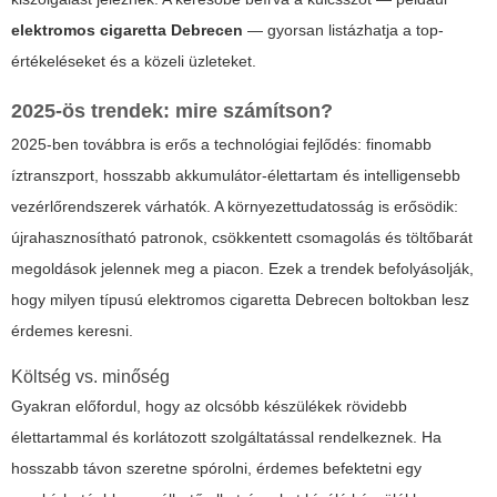
elektromos cigaretta Debrecen
— gyorsan listázhatja a top-
értékeléseket és a közeli üzleteket.
2025-ös trendek: mire számítson?
2025-ben továbbra is erős a technológiai fejlődés: finomabb
íztranszport, hosszabb akkumulátor-élettartam és intelligensebb
vezérlőrendszerek várhatók. A környezettudatosság is erősödik:
újrahasznosítható patronok, csökkentett csomagolás és töltőbarát
megoldások jelennek meg a piacon. Ezek a trendek befolyásolják,
hogy milyen típusú
elektromos cigaretta Debrecen
boltokban lesz
érdemes keresni.
Költség vs. minőség
Gyakran előfordul, hogy az olcsóbb készülékek rövidebb
élettartammal és korlátozott szolgáltatással rendelkeznek. Ha
hosszabb távon szeretne spórolni, érdemes befektetni egy