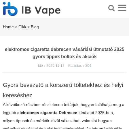
Home
>
Cikk
>
Blog
elektromos cigaretta debrecen vásárlási útmutató 2025
gyors tippek boltok és akciók
Idő：2025-11-18
Kattintás：
304
Gyors bevezető a korszerű töltetekhez és helyi
kereséshez
A következő részben részletesen feltárjuk, hogyan találhatja meg a
legjobb
elektromos cigaretta Debrecen
kínálatot 2025-ben,
milyen típusok és márkák közül választhat, valamint hogyan
spórolhat akciókkal és helyi bolti ajánlatokkal. Az információk célja,