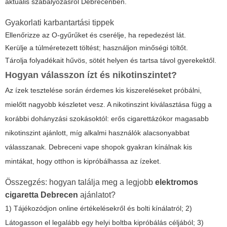
aktuális szabályozásról Debrecenben.
Gyakorlati karbantartási tippek
Ellenőrizze az O-gyűrűket és cserélje, ha repedezést lát.
Kerülje a túlméretezett töltést; használjon minőségi töltőt.
Tárolja folyadékait hűvös, sötét helyen és tartsa távol gyerekektől.
Hogyan válasszon ízt és nikotinszintet?
Az ízek tesztelése során érdemes kis kiszereléseket próbálni,
mielőtt nagyobb készletet vesz. A nikotinszint kiválasztása függ a
korábbi dohányzási szokásoktól: erős cigarettázókor magasabb
nikotinszint ajánlott, míg alkalmi használók alacsonyabbat
válasszanak. Debreceni vape shopok gyakran kínálnak kis
mintákat, hogy otthon is kipróbálhassa az ízeket.
Összegzés: hogyan találja meg a legjobb
elektromos
cigaretta Debrecen
ajánlatot?
1) Tájékozódjon online értékelésekről és bolti kínálatról; 2)
Látogasson el legalább egy helyi boltba kipróbálás céljából; 3)