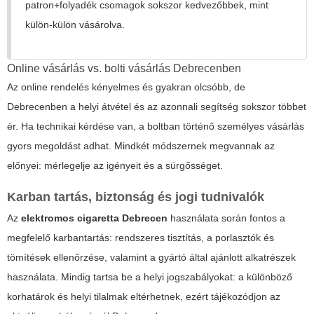
patron+folyadék csomagok sokszor kedvezőbbek, mint
külön-külön vásárolva.
Online vásárlás vs. bolti vásárlás Debrecenben
Az online rendelés kényelmes és gyakran olcsóbb, de
Debrecenben a helyi átvétel és az azonnali segítség sokszor többet
ér. Ha technikai kérdése van, a boltban történő személyes vásárlás
gyors megoldást adhat. Mindkét módszernek megvannak az
előnyei: mérlegelje az igényeit és a sürgősséget.
Karban tartás, biztonság és jogi tudnivalók
Az
elektromos cigaretta Debrecen
használata során fontos a
megfelelő karbantartás: rendszeres tisztítás, a porlasztók és
tömítések ellenőrzése, valamint a gyártó által ajánlott alkatrészek
használata. Mindig tartsa be a helyi jogszabályokat: a különböző
korhatárok és helyi tilalmak eltérhetnek, ezért tájékozódjon az