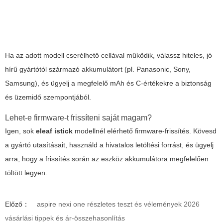
Ha az adott modell cserélhető cellával működik, válassz hiteles, jó
hírű gyártótól származó akkumulátort (pl. Panasonic, Sony,
Samsung), és ügyelj a megfelelő mAh és C-értékekre a biztonság
és üzemidő szempontjából.
Lehet-e firmware-t frissíteni saját magam?
Igen, sok
eleaf istick
modellnél elérhető firmware-frissítés. Kövesd
a gyártó utasításait, használd a hivatalos letöltési forrást, és ügyelj
arra, hogy a frissítés során az eszköz akkumulátora megfelelően
töltött legyen.
Előző：
aspire nexi one részletes teszt és vélemények 2026
vásárlási tippek és ár-összehasonlítás