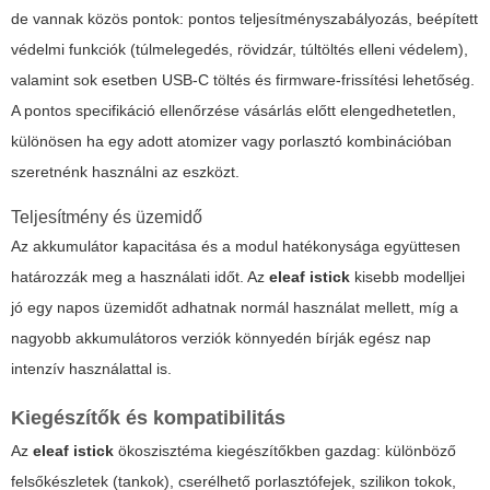
de vannak közös pontok: pontos teljesítményszabályozás, beépített
védelmi funkciók (túlmelegedés, rövidzár, túltöltés elleni védelem),
valamint sok esetben USB-C töltés és firmware-frissítési lehetőség.
A pontos specifikáció ellenőrzése vásárlás előtt elengedhetetlen,
különösen ha egy adott atomizer vagy porlasztó kombinációban
szeretnénk használni az eszközt.
Teljesítmény és üzemidő
Az akkumulátor kapacitása és a modul hatékonysága együttesen
határozzák meg a használati időt. Az
eleaf istick
kisebb modelljei
jó egy napos üzemidőt adhatnak normál használat mellett, míg a
nagyobb akkumulátoros verziók könnyedén bírják egész nap
intenzív használattal is.
Kiegészítők és kompatibilitás
Az
eleaf istick
ökoszisztéma kiegészítőkben gazdag: különböző
felsőkészletek (tankok), cserélhető porlasztófejek, szilikon tokok,