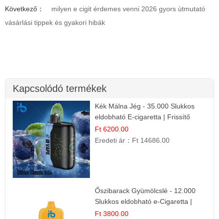
Következő：
milyen e cigit érdemes venni 2026 gyors útmutató
vásárlási tippek és gyakori hibák
Kapcsolódó termékek
Kék Málna Jég - 35.000 Slukkos
eldobható E-cigaretta | Frissítő
Ízélmény
Ft 6200.00
Eredeti ár：
Ft 14686.00
Őszibarack Gyümölcslé - 12.000
Slukkos eldobható e-Cigaretta |
Friss Gyümölcs Íz
Ft 3800.00