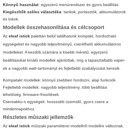
Könnyű használat
: egyszerű menürendszer és gyors beállítás.
Kiegészítők széles választéka
: tankok, porlasztók, akkumulátorok
és tokok.
Modellek összehasonlítása és célcsoport
Az
eleaf istick
palettán belül találhatunk kompakt, hordozható
egységeket és nagyobb teljesítményű, cserélhető akkumulátoros
modelleket. A kezdők számára a kisebb méretű, egyszerű
beállításokat kínáló modellek ajánlottak, míg a tapasztaltabb vaper-
ek a nagyobb watt-tartományt és fejlettebb szabályozást keresik.
Kompatakt modellek
: könnyű zsebben hordozni, alap funkciók.
Fejlettebb modellek
: nagyobb teljesítmény, több beállítási
lehetőség, firmware-frissítések.
Csereakku-s egységek
: hosszabb üzemidő, gyors csere a
mindennapokhoz.
Részletes műszaki jellemzők
Az
eleaf istick
műszaki paraméterei modellről modellre változnak,