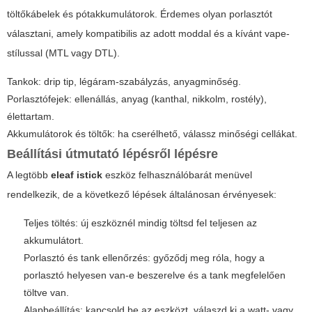
töltőkábelek és pótakkumulátorok. Érdemes olyan porlasztót
választani, amely kompatibilis az adott moddal és a kívánt vape-
stílussal (MTL vagy DTL).
Tankok: drip tip, légáram-szabályzás, anyagminőség.
Porlasztófejek: ellenállás, anyag (kanthal, nikkolm, rostély),
élettartam.
Akkumulátorok és töltők: ha cserélhető, válassz minőségi cellákat.
Beállítási útmutató lépésről lépésre
A legtöbb
eleaf istick
eszköz felhasználóbarát menüvel
rendelkezik, de a következő lépések általánosan érvényesek:
Teljes töltés: új eszköznél mindig töltsd fel teljesen az
akkumulátort.
Porlasztó és tank ellenőrzés: győződj meg róla, hogy a
porlasztó helyesen van-e beszerelve és a tank megfelelően
töltve van.
Alapbeállítás: kapcsold be az eszközt, válaszd ki a watt- vagy