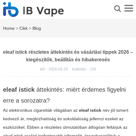
Home
>
Cikk
>
Blog
eleaf istick részletes áttekintés és vásárlási tippek 2026 –
kiegészítők, beállítás és hibakeresés
Idő：2026-05-25
Kattintás：
150
eleaf istick
áttekintés: miért érdemes figyelni
erre a sorozatra?
Az elektronikus cigaretták világában az
eleaf istick
név jól ismert:
kedvező ár, megbízhatóság és sokoldalúság jellemzi ezeket az
eszközöket. Ebben a részletes útmutatóban átfogóan feltárjuk az
eleaf istick
család legfontosabb jellemzőit, összehasonlítjuk a