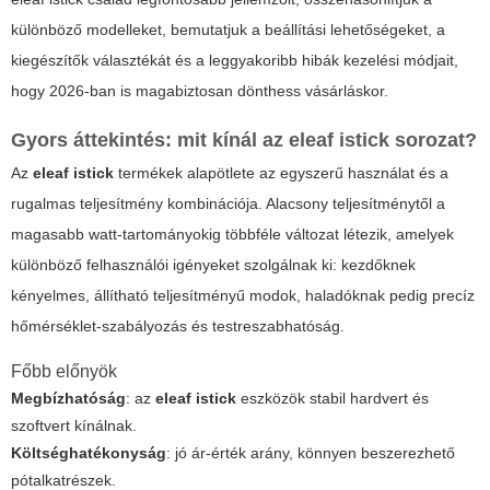
különböző modelleket, bemutatjuk a beállítási lehetőségeket, a
kiegészítők választékát és a leggyakoribb hibák kezelési módjait,
hogy 2026-ban is magabiztosan dönthess vásárláskor.
Gyors áttekintés: mit kínál az eleaf istick sorozat?
Az
eleaf istick
termékek alapötlete az egyszerű használat és a
rugalmas teljesítmény kombinációja. Alacsony teljesítménytől a
magasabb watt-tartományokig többféle változat létezik, amelyek
különböző felhasználói igényeket szolgálnak ki: kezdőknek
kényelmes, állítható teljesítményű modok, haladóknak pedig precíz
hőmérséklet-szabályozás és testreszabhatóság.
Főbb előnyök
Megbízhatóság
: az
eleaf istick
eszközök stabil hardvert és
szoftvert kínálnak.
Költséghatékonyság
: jó ár-érték arány, könnyen beszerezhető
pótalkatrészek.