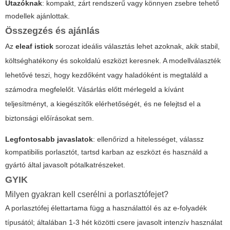
Utazóknak
: kompakt, zárt rendszerű vagy könnyen zsebre tehető
modellek ajánlottak.
Összegzés és ajánlás
Az
eleaf istick
sorozat ideális választás lehet azoknak, akik stabil,
költséghatékony és sokoldalú eszközt keresnek. A modellválaszték
lehetővé teszi, hogy kezdőként vagy haladóként is megtaláld a
számodra megfelelőt. Vásárlás előtt mérlegeld a kívánt
teljesítményt, a kiegészítők elérhetőségét, és ne felejtsd el a
biztonsági előírásokat sem.
Legfontosabb javaslatok
: ellenőrizd a hitelességet, válassz
kompatibilis porlasztót, tartsd karban az eszközt és használd a
gyártó által javasolt pótalkatrészeket.
GYIK
Milyen gyakran kell cserélni a porlasztófejet?
A porlasztófej élettartama függ a használattól és az e-folyadék
típusától; általában 1-3 hét közötti csere javasolt intenzív használat