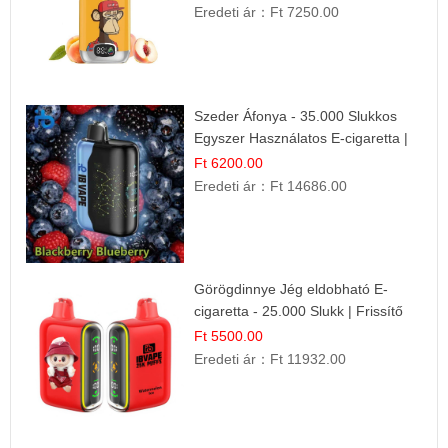
Eredeti ár：
Ft 7250.00
Szeder Áfonya - 35.000 Slukkos
Egyszer Használatos E-cigaretta |
Prémium Ízélmény
Ft 6200.00
Eredeti ár：
Ft 14686.00
Görögdinnye Jég eldobható E-
cigaretta - 25.000 Slukk | Frissítő
Nyári Íz
Ft 5500.00
Eredeti ár：
Ft 11932.00