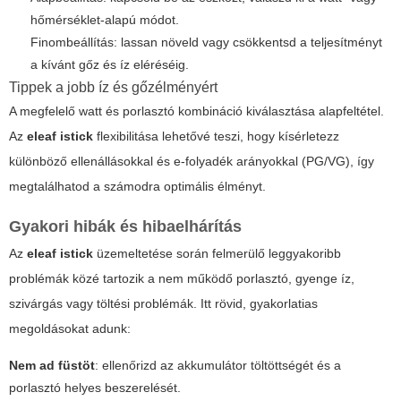
hőmérséklet-alapú módot.
Finombeállítás: lassan növeld vagy csökkentsd a teljesítményt
a kívánt gőz és íz eléréséig.
Tippek a jobb íz és gőzélményért
A megfelelő watt és porlasztó kombináció kiválasztása alapfeltétel.
Az
eleaf istick
flexibilitása lehetővé teszi, hogy kísérletezz
különböző ellenállásokkal és e-folyadék arányokkal (PG/VG), így
megtalálhatod a számodra optimális élményt.
Gyakori hibák és hibaelhárítás
Az
eleaf istick
üzemeltetése során felmerülő leggyakoribb
problémák közé tartozik a nem működő porlasztó, gyenge íz,
szivárgás vagy töltési problémák. Itt rövid, gyakorlatias
megoldásokat adunk:
Nem ad füstöt
: ellenőrizd az akkumulátor töltöttségét és a
porlasztó helyes beszerelését.