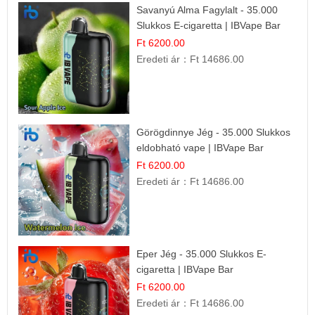
Savanyú Alma Fagylalt - 35.000
Slukkos E-cigaretta | IBVape Bar
Ft 6200.00
Eredeti ár：
Ft 14686.00
Görögdinnye Jég - 35.000 Slukkos
eldobható vape | IBVape Bar
Frissítő Nyári Íz
Ft 6200.00
Eredeti ár：
Ft 14686.00
Eper Jég - 35.000 Slukkos E-
cigaretta | IBVape Bar
Ft 6200.00
Eredeti ár：
Ft 14686.00