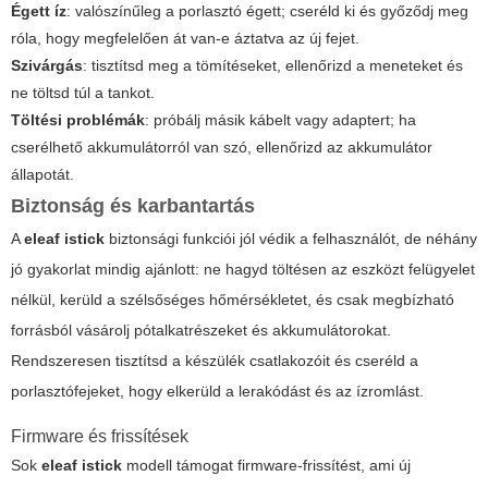
Égett íz
: valószínűleg a porlasztó égett; cseréld ki és győződj meg
róla, hogy megfelelően át van-e áztatva az új fejet.
Szivárgás
: tisztítsd meg a tömítéseket, ellenőrizd a meneteket és
ne töltsd túl a tankot.
Töltési problémák
: próbálj másik kábelt vagy adaptert; ha
cserélhető akkumulátorról van szó, ellenőrizd az akkumulátor
állapotát.
Biztonság és karbantartás
A
eleaf istick
biztonsági funkciói jól védik a felhasználót, de néhány
jó gyakorlat mindig ajánlott: ne hagyd töltésen az eszközt felügyelet
nélkül, kerüld a szélsőséges hőmérsékletet, és csak megbízható
forrásból vásárolj pótalkatrészeket és akkumulátorokat.
Rendszeresen tisztítsd a készülék csatlakozóit és cseréld a
porlasztófejeket, hogy elkerüld a lerakódást és az ízromlást.
Firmware és frissítések
Sok
eleaf istick
modell támogat firmware-frissítést, ami új