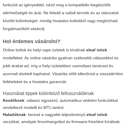
funkcióit az igényeddel; nézd meg a kompatibilis kiegészítők
elérhetőségét és árát. Ne feledd a valódi termék és az utánzatok
közötti különbséget: mindig hivatalos boltokból vagy megbízható
forgalmazóktól vásárolj.
Hol érdemes vásárolni?
Online boltok és helyi vape üzletek is kínálnak
eleaf istick
modelleket. Az online vásárlás gyakran szélesebb választékot és
jobb árakat ad, míg a helyi üzletekben személyes tanácsot és
azonnali átvételt kaphatod. Vásárlás előtt ellenőrizd a visszatérítési
feltételeket és a hivatalos garanciát.
Használati tippek különböző felhasználóknak
Kezdőknek
: válassz egyszerű, automatikus védelmi funkciókkal
rendelkező modellt és MTL tankot.
Haladóknak
: keresd a nagyabb teljesítményű
eleaf istick
verziókat, amelyek finomhangolást és firmware-frissítést kínálnak.