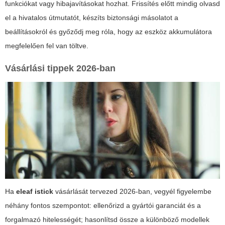
funkciókat vagy hibajavításokat hozhat. Frissítés előtt mindig olvasd
el a hivatalos útmutatót, készíts biztonsági másolatot a
beállításokról és győződj meg róla, hogy az eszköz akkumulátora
megfelelően fel van töltve.
Vásárlási tippek 2026-ban
Ha
eleaf istick
vásárlását tervezed 2026-ban, vegyél figyelembe
néhány fontos szempontot: ellenőrizd a gyártói garanciát és a
forgalmazó hitelességét; hasonlítsd össze a különböző modellek