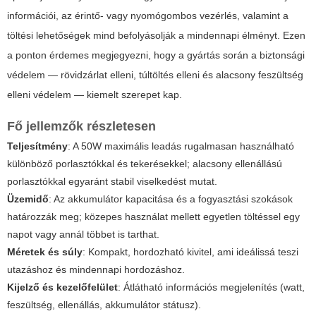
információi, az érintő- vagy nyomógombos vezérlés, valamint a
töltési lehetőségek mind befolyásolják a mindennapi élményt. Ezen
a ponton érdemes megjegyezni, hogy a gyártás során a biztonsági
védelem — rövidzárlat elleni, túltöltés elleni és alacsony feszültség
elleni védelem — kiemelt szerepet kap.
Fő jellemzők részletesen
Teljesítmény
: A 50W maximális leadás rugalmasan használható
különböző porlasztókkal és tekerésekkel; alacsony ellenállású
porlasztókkal egyaránt stabil viselkedést mutat.
Üzemidő
: Az akkumulátor kapacitása és a fogyasztási szokások
határozzák meg; közepes használat mellett egyetlen töltéssel egy
napot vagy annál többet is tarthat.
Méretek és súly
: Kompakt, hordozható kivitel, ami ideálissá teszi
utazáshoz és mindennapi hordozáshoz.
Kijelző és kezelőfelület
: Átlátható információs megjelenítés (watt,
feszültség, ellenállás, akkumulátor státusz).