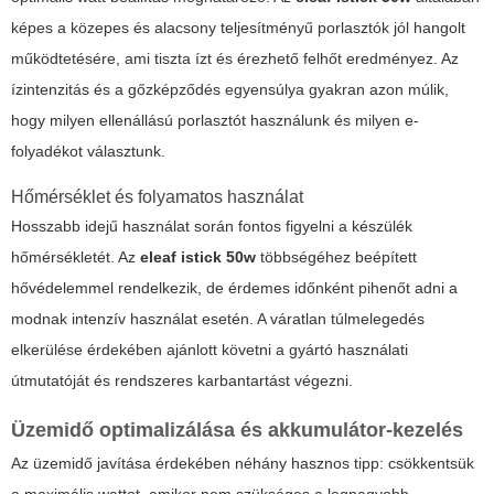
képes a közepes és alacsony teljesítményű porlasztók jól hangolt
működtetésére, ami tiszta ízt és érezhető felhőt eredményez. Az
ízintenzitás és a gőzképződés egyensúlya gyakran azon múlik,
hogy milyen ellenállású porlasztót használunk és milyen e-
folyadékot választunk.
Hőmérséklet és folyamatos használat
Hosszabb idejű használat során fontos figyelni a készülék
hőmérsékletét. Az
eleaf istick 50w
többségéhez beépített
hővédelemmel rendelkezik, de érdemes időnként pihenőt adni a
modnak intenzív használat esetén. A váratlan túlmelegedés
elkerülése érdekében ajánlott követni a gyártó használati
útmutatóját és rendszeres karbantartást végezni.
Üzemidő optimalizálása és akkumulátor-kezelés
Az üzemidő javítása érdekében néhány hasznos tipp: csökkentsük