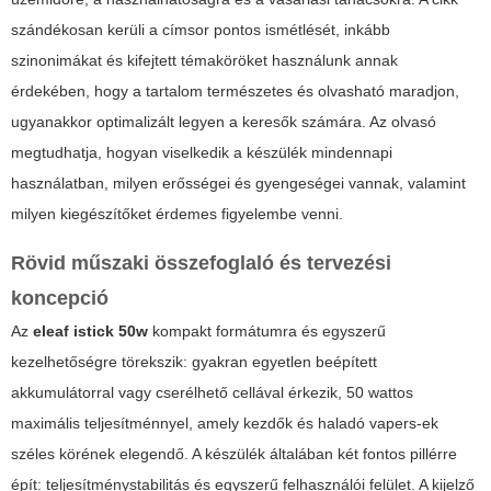
szándékosan kerüli a címsor pontos ismétlését, inkább
szinonimákat és kifejtett témaköröket használunk annak
érdekében, hogy a tartalom természetes és olvasható maradjon,
ugyanakkor optimalizált legyen a keresők számára. Az olvasó
megtudhatja, hogyan viselkedik a készülék mindennapi
használatban, milyen erősségei és gyengeségei vannak, valamint
milyen kiegészítőket érdemes figyelembe venni.
Rövid műszaki összefoglaló és tervezési
koncepció
Az
eleaf istick 50w
kompakt formátumra és egyszerű
kezelhetőségre törekszik: gyakran egyetlen beépített
akkumulátorral vagy cserélhető cellával érkezik, 50 wattos
maximális teljesítménnyel, amely kezdők és haladó vapers-ek
széles körének elegendő. A készülék általában két fontos pillérre
épít: teljesítménystabilitás és egyszerű felhasználói felület. A kijelző