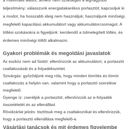
a maximális wattot, amikor nem szükséges a legnagyobb
teljesítmény; válasszunk energiatakarékos porlasztót; kapcsoljuk ki
a modot, ha hosszabb ideig nem használjuk; használjunk minőségi,
megfelelő kapacitású akkumulátort vagy akkumulátorcsomagot. A
töltési szokásokra is figyeljünk: kerülendő a túlmelegített töltés, és
érdemes minőségi töltőt alkalmazni.
Gyakori problémák és megoldási javaslatok
Az eszköz nem ad füstöt: ellenőrizzük az akkumulátort, a porlasztó
csatlakozását és a folyadékszintet.
Szivárgás: győződjünk meg róla, hogy minden tömítés és tömör
csatlakozás a helyén van, valamint hogy a porlasztó szerelése
megfelelő.
Gyenge íz: cseréljük a porlasztót, ellenőrizzük az e-folyadék
összetételét és az ellenállást.
Rövidzárlat jelzés: tisztítsuk meg a csatlakozókat és ellenőrizzük,
hogy a porlasztó ellenállása megfelelő-e.
Vásárlási tanácsok és mit érdemes figyelembe