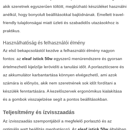
akik szeretnek egyszerűen töltött, megbízható készüléket használni
anélkül, hogy bonyolult beállításokkal bajlódnának. Emellett travel-
friendly tulajdonságai miatt üzleti és szabadidős utazásokhoz is
praktikus.
Használhatóság és felhasználói élmény
Az első bekapcsolástól kezdve a felhasználói élmény nagyon
fontos: az
eleaf istick 50w
egyszerű menürendszere és gyorsan
értelmezhető kijelzője lerövidíti a tanulási időt. A porlasztócsere és
az akkumulátor karbantartása könnyen elvégezhető, ami azok
számára is előnyös, akik nem szeretnének sok időt fordítani a
készülék fenntartására. A kezelőszervek ergonómikus kialakítása
és a gombok visszajelzése segít a pontos beállításokban.
Teljesítmény és ízvisszaadás
Az ízvisszaadás szempontjából a megfelelő porlasztó és az
optimális watt beállítás meghatározó. Az
eleaf istick 50w
általában