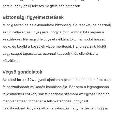
percig, hogy az új tekercs megfelelően átitasson.
Biztonsági figyelmeztetések
Mindig tartsd be az akkumulátor biztonsági előírásokat, ne használj
sérült cellákat, és ügyelj arra, hogy a töltő kompatibilis legyen a
készülékkel. Ne hagyd felügyelet nélkül a töltőn a modot hosszú
ideig, és kerüld a készülék vízbe merítését. Ha furcsa zajt, füstöt
vagy szagot tapasztalsz, azonnal kapcsolj ki és ellenőrizd a
készüléket.
Végső gondolatok
Az
eleaf istick 50w
egyedi ajánlata a piacon a kompakt méret és a
felhasználóbarát működés kombinációja. Bár nem a legmagasabb
teljesítményű eszköz, sok felhasználó számára az egyszerűség és
megbízhatóság többet ér a felsőkategóriás, bonyolult
beállításoknál. A gyakorlatban a választás nagymértékben függ a