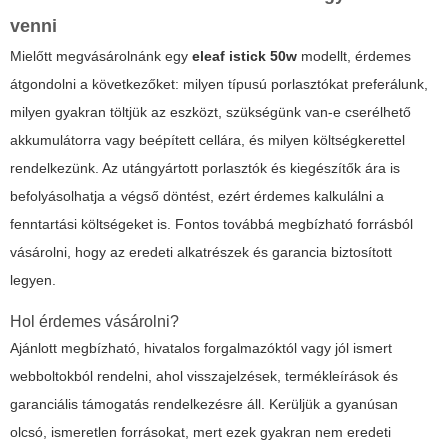
venni
Mielőtt megvásárolnánk egy
eleaf istick 50w
modellt, érdemes
átgondolni a következőket: milyen típusú porlasztókat preferálunk,
milyen gyakran töltjük az eszközt, szükségünk van-e cserélhető
akkumulátorra vagy beépített cellára, és milyen költségkerettel
rendelkezünk. Az utángyártott porlasztók és kiegészítők ára is
befolyásolhatja a végső döntést, ezért érdemes kalkulálni a
fenntartási költségeket is. Fontos továbbá megbízható forrásból
vásárolni, hogy az eredeti alkatrészek és garancia biztosított
legyen.
Hol érdemes vásárolni?
Ajánlott megbízható, hivatalos forgalmazóktól vagy jól ismert
webboltokból rendelni, ahol visszajelzések, termékleírások és
garanciális támogatás rendelkezésre áll. Kerüljük a gyanúsan
olcsó, ismeretlen forrásokat, mert ezek gyakran nem eredeti