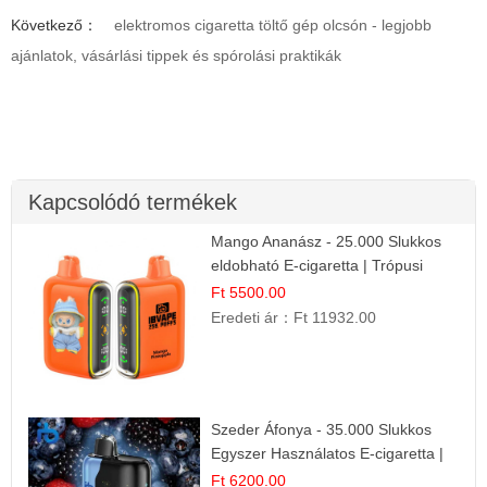
Következő：
elektromos cigaretta töltő gép olcsón - legjobb
ajánlatok, vásárlási tippek és spórolási praktikák
Kapcsolódó termékek
Mango Ananász - 25.000 Slukkos
eldobható E-cigaretta | Trópusi
Ízélmény
Ft 5500.00
Eredeti ár：
Ft 11932.00
Szeder Áfonya - 35.000 Slukkos
Egyszer Használatos E-cigaretta |
Prémium Ízélmény
Ft 6200.00