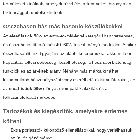
termékeket kínálnak, amelyek rövid élettartammal és bizonytalan
biztonsággal rendelkezhetnek.
Összehasonlítás más hasonló készülékekkel
Az
eleaf istick 50w
az entry-to-mid-level kategóriában versenyez,
és összehasonlítható más 40–60W teljesítményű modokkal. Amikor
összehasonlítunk, figyeljünk az alábbi kritériumokra: akkumulátor
kapacitás, töltési sebesség, kezelhetőség, felhasználói biztonsági
funkciók és az ár-érték arány. Néhány más márka kínálhat
kifinomultabb hőszabályozást vagy cserélhető akkumulátorokat, de
az
eleaf istick 50w
előnye a kompakt kialakítás és a
felhasználóbarát működés.
Tartozékok és kiegészítők, amelyekre érdemes
költeni
Extra porlasztók különböző ellenállásokkal, hogy variálhassuk
az íz- és gőzélményt.