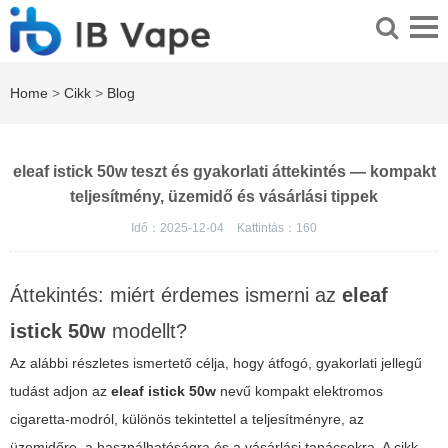
Home
>
Cikk
>
Blog
eleaf istick 50w teszt és gyakorlati áttekintés — kompakt
teljesítmény, üzemidő és vásárlási tippek
Idő：2025-12-04
Kattintás：
160
Áttekintés: miért érdemes ismerni az
eleaf
istick 50w
modellt?
Az alábbi részletes ismertető célja, hogy átfogó, gyakorlati jellegű
tudást adjon az
eleaf istick 50w
nevű kompakt elektromos
cigaretta-modról, különös tekintettel a teljesítményre, az
üzemidőre, a használhatóságra és a vásárlási tanácsokra. A cikk