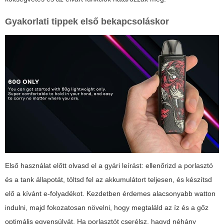
Gyakorlati tippek első bekapcsoláskor
Első használat előtt olvasd el a gyári leírást: ellenőrizd a porlasztó
és a tank állapotát, töltsd fel az akkumulátort teljesen, és készítsd
elő a kívánt e-folyadékot. Kezdetben érdemes alacsonyabb watton
indulni, majd fokozatosan növelni, hogy megtaláld az íz és a gőz
optimális egyensúlyát. Ha porlasztót cserélsz, hagyd néhány