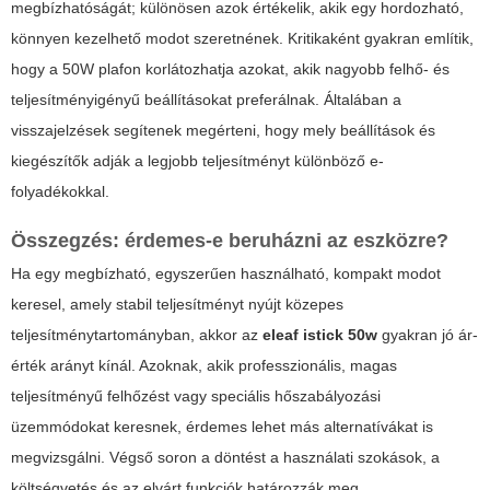
megbízhatóságát; különösen azok értékelik, akik egy hordozható,
könnyen kezelhető modot szeretnének. Kritikaként gyakran említik,
hogy a 50W plafon korlátozhatja azokat, akik nagyobb felhő- és
teljesítményigényű beállításokat preferálnak. Általában a
visszajelzések segítenek megérteni, hogy mely beállítások és
kiegészítők adják a legjobb teljesítményt különböző e-
folyadékokkal.
Összegzés: érdemes-e beruházni az eszközre?
Ha egy megbízható, egyszerűen használható, kompakt modot
keresel, amely stabil teljesítményt nyújt közepes
teljesítménytartományban, akkor az
eleaf istick 50w
gyakran jó ár-
érték arányt kínál. Azoknak, akik professzionális, magas
teljesítményű felhőzést vagy speciális hőszabályozási
üzemmódokat keresnek, érdemes lehet más alternatívákat is
megvizsgálni. Végső soron a döntést a használati szokások, a
költségvetés és az elvárt funkciók határozzák meg.