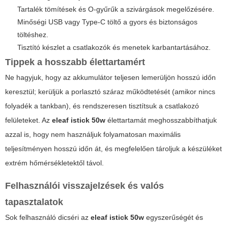
Tartalék tömítések és O-gyűrűk a szivárgások megelőzésére.
Minőségi USB vagy Type-C töltő a gyors és biztonságos
töltéshez.
Tisztító készlet a csatlakozók és menetek karbantartásához.
Tippek a hosszabb élettartamért
Ne hagyjuk, hogy az akkumulátor teljesen lemerüljön hosszú időn
keresztül; kerüljük a porlasztó száraz működtetését (amikor nincs
folyadék a tankban), és rendszeresen tisztítsuk a csatlakozó
felületeket. Az
eleaf istick 50w
élettartamát meghosszabbíthatjuk
azzal is, hogy nem használjuk folyamatosan maximális
teljesítményen hosszú időn át, és megfelelően tároljuk a készüléket
extrém hőmérsékletektől távol.
Felhasználói visszajelzések és valós
tapasztalatok
Sok felhasználó dicséri az
eleaf istick 50w
egyszerűségét és