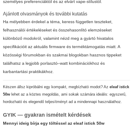
személyes preferenciáktól és az elvárt vape-stílustól.
Ajánlott olvasmányok és további kutatás
Ha mélyebben érdekel a téma, keress független teszteket,
felhasználói értékeléseket és összehasonlító elemzéseket
különböző modokról, valamint nézd meg a gyártó hivatalos
specifikációit az aktuális firmware és terméktámogatás miatt. A
közösségi fórumokban és szakmai blogokban hasznos tippeket
találhatsz a legjobb porlasztó–watt kombinációkhoz és
karbantartási praktikákhoz.
Készen állsz kipróbálni egy kompakt, megbízható modot? Az
eleaf istick
50w
lehet az a köztes megoldás, ami sokak számára ideális: egyszerű,
hordozható és elegendő teljesítményt ad a mindennapi használathoz.
GYIK — gyakran ismételt kérdések
Mennyi ideig bírja egy töltéssel az
eleaf istick 50w