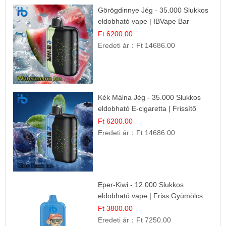
Görögdinnye Jég - 35.000 Slukkos
eldobható vape | IBVape Bar
Frissítő Nyári Íz
Ft 6200.00
Eredeti ár：
Ft 14686.00
Kék Málna Jég - 35.000 Slukkos
eldobható E-cigaretta | Frissítő
Ízélmény
Ft 6200.00
Eredeti ár：
Ft 14686.00
Eper-Kiwi - 12.000 Slukkos
eldobható vape | Friss Gyümölcs
Kombináció
Ft 3800.00
Eredeti ár：
Ft 7250.00