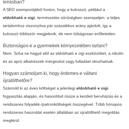
leírásban?
A SEO szempontjából fontos, hogy a kulcsszó, például a
eldobható e cigi
, természetes sűrűségben szerepeljen: a teljes
tartalomhoz viszonyítva pár százalékos arány ajánlott, így a
kulcsszó többször megjelenik, de nem túlságosan erőltetetten.
Biztonságos-e a gyermekek környezetében tartani?
Nem. Soha ne hagyd elöl az
eldobható e cigi
eszközöket; a nikotin
és az apró alkatrészek mérgezést vagy fulladást okozhatnak.
Hogyan számoljam ki, hogy érdemes-e váltani
újratölthetőre?
Számold ki az éves költséget a jelenlegi
eldobható e cigi
fogyasztás alapján, és hasonlítsd össze a kezdeti beruházás és a
rendszeres folyadék-/patronköltségek összegével. Több hónapos
rendszeres használat esetén általában az újratölthető megoldás
megtérül.