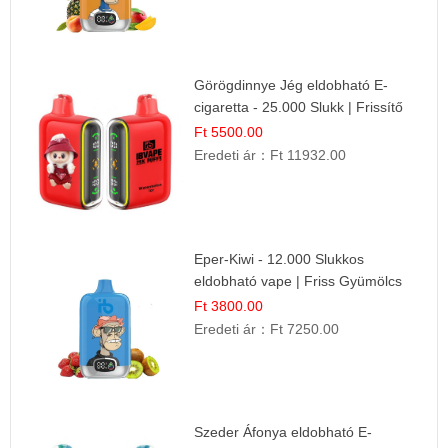
Görögdinnye Jég eldobható E-
cigaretta - 25.000 Slukk | Frissítő
Nyári Íz
Ft 5500.00
Eredeti ár：
Ft 11932.00
Eper-Kiwi - 12.000 Slukkos
eldobható vape | Friss Gyümölcs
Kombináció
Ft 3800.00
Eredeti ár：
Ft 7250.00
Szeder Áfonya eldobható E-