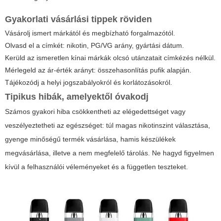
Gyakorlati vásárlási tippek röviden
Vásárolj ismert márkától és megbízható forgalmazótól.
Olvasd el a címkét: nikotin, PG/VG arány, gyártási dátum.
Kerüld az ismeretlen kínai márkák olcsó utánzatait címkézés nélkül.
Mérlegeld az ár-érték arányt: összehasonlítás pufik alapján.
Tájékozódj a helyi jogszabályokról és korlátozásokról.
Tipikus hibák, amelyektől óvakodj
Számos gyakori hiba csökkentheti az elégedettséget vagy
veszélyeztetheti az egészséget: túl magas nikotinszint választása,
gyenge minőségű termék vásárlása, hamis készülékek
megvásárlása, illetve a nem megfelelő tárolás. Ne hagyd figyelmen
kívül a felhasználói véleményeket és a független teszteket.