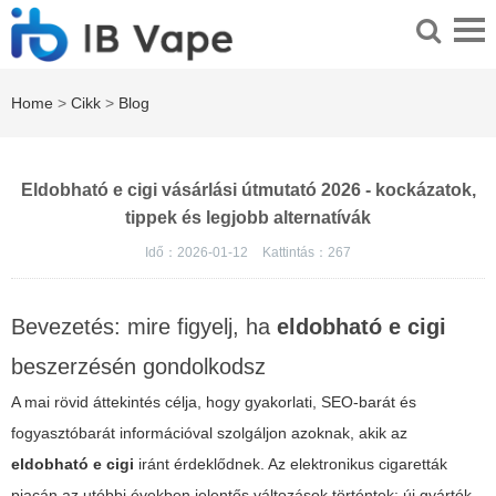
Home
>
Cikk
>
Blog
Eldobható e cigi vásárlási útmutató 2026 - kockázatok,
tippek és legjobb alternatívák
Idő：2026-01-12
Kattintás：
267
Bevezetés: mire figyelj, ha
eldobható e cigi
beszerzésén gondolkodsz
A mai rövid áttekintés célja, hogy gyakorlati, SEO-barát és
fogyasztóbarát információval szolgáljon azoknak, akik az
eldobható e cigi
iránt érdeklődnek. Az elektronikus cigaretták
piacán az utóbbi években jelentős változások történtek: új gyártók,