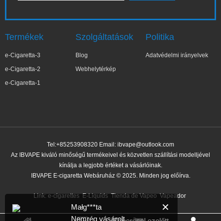
Termékek
Szolgáltatások
Politika
e-Cigaretta-3
Blog
Adatvédelmi irányelvek
e-Cigaretta-2
Webhelytérkép
e-Cigaretta-1
Tel:+85253908320 Email:
ibvape@outlook.com
Az IBVAPE kiváló minőségű termékeivel és közvetlen szállítási modelljével
kínálja a legjobb értéket a vásárlóinak.
IBVAPE E-cigaretta Webáruház © 2025. Minden jog előírva.
Link:
e-cigarettes
E-Liquids
Tienda de Vapeo
Vapeador
✕
Małg***ta
Nemrég vásárolt
53 perccel ezelőtt