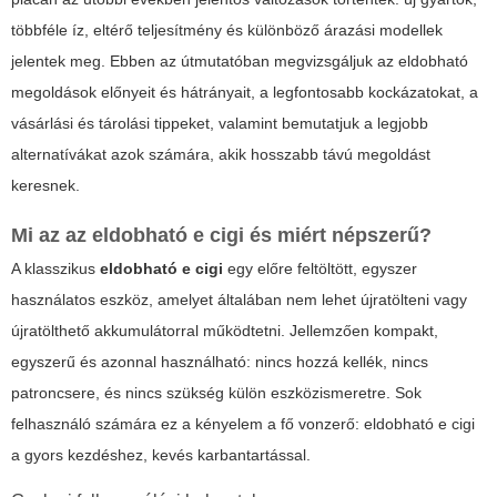
többféle íz, eltérő teljesítmény és különböző árazási modellek
jelentek meg. Ebben az útmutatóban megvizsgáljuk az
eldobható
megoldások előnyeit és hátrányait, a legfontosabb kockázatokat, a
vásárlási és tárolási tippeket, valamint bemutatjuk a legjobb
alternatívákat azok számára, akik hosszabb távú megoldást
keresnek.
Mi az az
eldobható e cigi
és miért népszerű?
A klasszikus
eldobható e cigi
egy előre feltöltött, egyszer
használatos eszköz, amelyet általában nem lehet újratölteni vagy
újratölthető akkumulátorral működtetni. Jellemzően kompakt,
egyszerű és azonnal használható: nincs hozzá kellék, nincs
patroncsere, és nincs szükség külön eszközismeretre. Sok
felhasználó számára ez a kényelem a fő vonzerő:
eldobható e cigi
a gyors kezdéshez, kevés karbantartással.