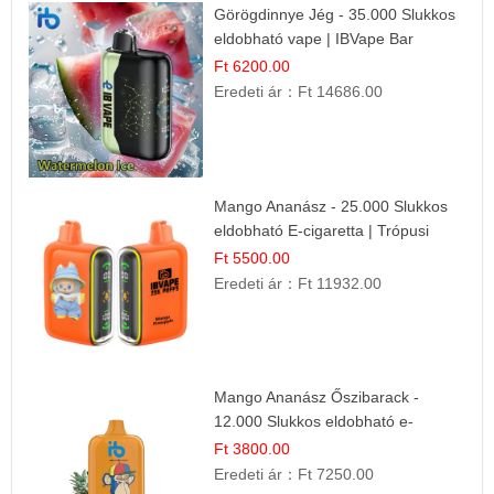
Görögdinnye Jég - 35.000 Slukkos
eldobható vape | IBVape Bar
Frissítő Nyári Íz
Ft 6200.00
Eredeti ár：
Ft 14686.00
Mango Ananász - 25.000 Slukkos
eldobható E-cigaretta | Trópusi
Ízélmény
Ft 5500.00
Eredeti ár：
Ft 11932.00
Mango Ananász Őszibarack -
12.000 Slukkos eldobható e-
Cigaretta
Ft 3800.00
Eredeti ár：
Ft 7250.00