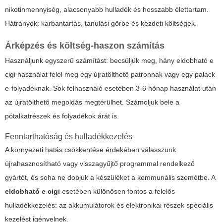
nikotinmennyiség, alacsonyabb hulladék és hosszabb élettartam.
Hátrányok: karbantartás, tanulási görbe és kezdeti költségek.
Árképzés és költség-haszon számítás
Használjunk egyszerű számítást: becsüljük meg, hány
eldobható e
cigi
használat felel meg egy újratölthető patronnak vagy egy palack
e-folyadéknak. Sok felhasználó esetében 3-6 hónap használat után
az újratölthető megoldás megtérülhet. Számoljuk bele a
pótalkatrészek és folyadékok árát is.
Fenntarthatóság és hulladékkezelés
A környezeti hatás csökkentése érdekében válasszunk
újrahasznosítható vagy visszagyűjtő programmal rendelkező
gyártót, és soha ne dobjuk a készüléket a kommunális szemétbe. A
eldobható e cigi
esetében különösen fontos a felelős
hulladékkezelés: az akkumulátorok és elektronikai részek speciális
kezelést igényelnek.