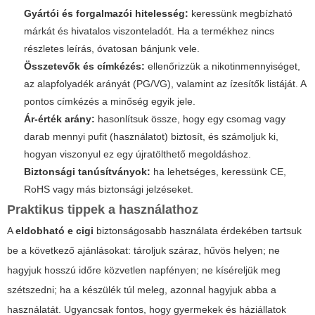
Gyártói és forgalmazói hitelesség:
keressünk megbízható
márkát és hivatalos viszonteladót. Ha a termékhez nincs
részletes leírás, óvatosan bánjunk vele.
Összetevők és címkézés:
ellenőrizzük a nikotinmennyiséget,
az alapfolyadék arányát (PG/VG), valamint az ízesítők listáját. A
pontos címkézés a minőség egyik jele.
Ár-érték arány:
hasonlítsuk össze, hogy egy csomag vagy
darab mennyi pufit (használatot) biztosít, és számoljuk ki,
hogyan viszonyul ez egy újratölthető megoldáshoz.
Biztonsági tanúsítványok:
ha lehetséges, keressünk CE,
RoHS vagy más biztonsági jelzéseket.
Praktikus tippek a használathoz
A
eldobható e cigi
biztonságosabb használata érdekében tartsuk
be a következő ajánlásokat: tároljuk száraz, hűvös helyen; ne
hagyjuk hosszú időre közvetlen napfényen; ne kíséreljük meg
szétszedni; ha a készülék túl meleg, azonnal hagyjuk abba a
használatát. Ugyancsak fontos, hogy gyermekek és háziállatok