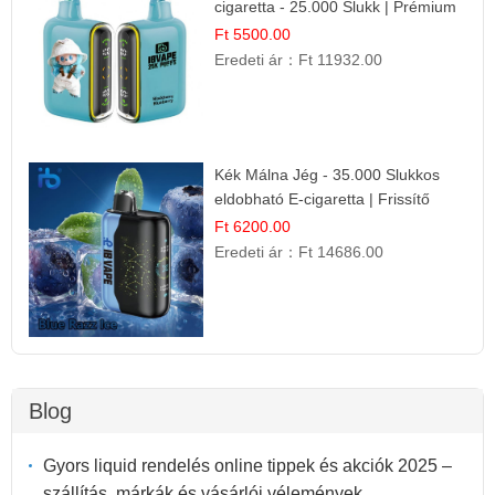
cigaretta - 25.000 Slukk | Prémium
Gyümölcs Íz
Ft 5500.00
Eredeti ár：
Ft 11932.00
Kék Málna Jég - 35.000 Slukkos
eldobható E-cigaretta | Frissítő
Ízélmény
Ft 6200.00
Eredeti ár：
Ft 14686.00
Blog
Gyors liquid rendelés online tippek és akciók 2025 –
szállítás, márkák és vásárlói vélemények