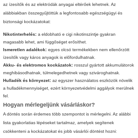
az ízesítők és az elektródák anyagai eltérőek lehetnek. Az
alábbiakban összegyűjtöttük a legfontosabb egészségügyi és
biztonsági kockázatokat:
Nikotinterhelés:
a
eldobható e cigi
nikotinszintje gyakran
magasabb lehet, ami függőséget erősíthet.
Ismeretlen adalékok:
egyes olcsó termékekben nem ellenőrzött
ízesítők vagy káros anyagok is előfordulhatnak.
Akku- és elektromos kockázatok:
rosszul gyártott akkumulátorok
meghibásodhatnak, túlmelegedhetnek vagy szivároghatnak.
Hulladék és környezet:
az egyszer használatos eszközök növelik
a hulladékmennyiséget, ezért környezetvédelmi aggályok merülnek
fel.
Hogyan mérlegeljünk vásárláskor?
A döntés során érdemes több szempontot is mérlegelni. Az alábbi
lista gyakorlatias lépéseket tartalmaz, amelyek segítenek
csökkenteni a kockázatokat és jobb vásárlói döntést hozni: