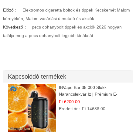
Előző：
Elektromos cigaretta boltok és tippek Kecskemét Malom
környékén, Malom vásárlási útmutató és akciók
Következő：
pecs dohanybolt tippek és akciók 2026 hogyan
találja meg a pecs dohanybolt legjobb kínálatát
Kapcsolódó termékek
IBVape Bar 35.000 Slukk -
Narancslekvár Íz | Prémium E-
cigaretta
Ft 6200.00
Eredeti ár：
Ft 14686.00