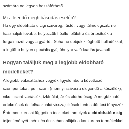
számára ne legyen hozzáférhető.
Mi a teendő meghibásodás esetén?
Ha egy
eldobható e cigi
szivárog, füstöl, vagy túlmelegszik, ne
használjuk tovább: helyezzük hőálló felületre és értesítsük a
forgalmazót vagy a gyártót. Soha ne dobjuk ki éghető hulladékkal;
a legtöbb helyen speciális gyűjtőhelyre való leadás javasolt.
Hogyan találjuk meg a legjobb
eldobható
modelleket?
A legjobb választáshoz vegyük figyelembe a következő
szempontokat: pufi-szám (mennyi szívásra elegendő a készülék),
nikotinszint-variációk, ízkínálat, ár és elérhetőség. A megbízható
értékelések és felhasználói visszajelzések fontos döntési tényezők.
Érdemes keresni független teszteket, amelyek a
eldobható e cigi
teljesítményét mérik és összehasonlítják a konkurens termékekkel.