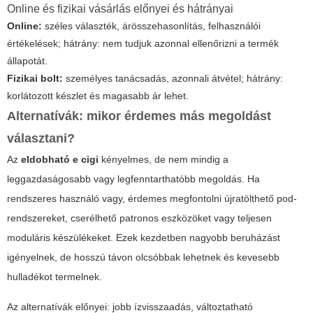
Online és fizikai vásárlás előnyei és hátrányai
Online:
széles választék, árösszehasonlítás, felhasználói
értékelések; hátrány: nem tudjuk azonnal ellenőrizni a termék
állapotát.
Fizikai bolt:
személyes tanácsadás, azonnali átvétel; hátrány:
korlátozott készlet és magasabb ár lehet.
Alternatívák: mikor érdemes más megoldást
választani?
Az
eldobható e cigi
kényelmes, de nem mindig a
leggazdaságosabb vagy legfenntarthatóbb megoldás. Ha
rendszeres használó vagy, érdemes megfontolni újratölthető pod-
rendszereket, cserélhető patronos eszközöket vagy teljesen
moduláris készülékeket. Ezek kezdetben nagyobb beruházást
igényelnek, de hosszú távon olcsóbbak lehetnek és kevesebb
hulladékot termelnek.
Az alternatívák előnyei: jobb ízvisszaadás, változtatható