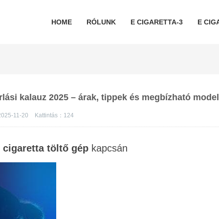
HOME
RÓLUNK
E CIGARETTA-3
E CIG
rlási kalauz 2025 – árak, tippek és megbízható model
2025-11-20
Kattintás：
124
cigaretta töltő gép
kapcsán