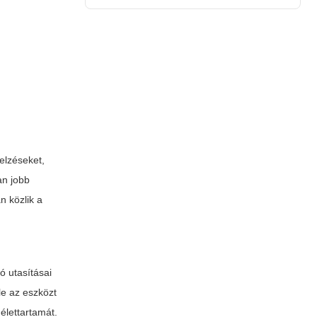
jelzéseket,
an jobb
n közlik a
ó utasításai
le az eszközt
élettartamát.