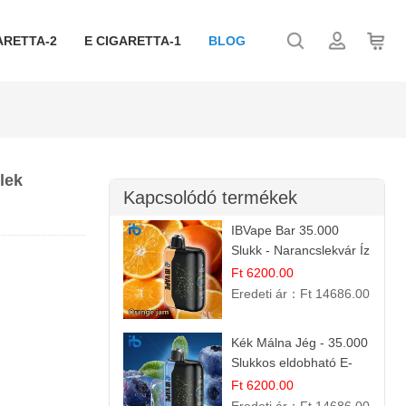
ARETTA-2
E CIGARETTA-1
BLOG
lek
Kapcsolódó termékek
IBVape Bar 35.000
Slukk - Narancslekvár Íz
| Prémium E-cigaretta
Ft 6200.00
Eredeti ár：
Ft 14686.00
Kék Málna Jég - 35.000
Slukkos eldobható E-
cigaretta | Frissítő
Ft 6200.00
Ízélmény