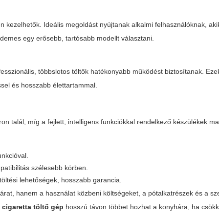
n kezelhetők. Ideális megoldást nyújtanak alkalmi felhasználóknak, aki
érdemes egy erősebb, tartósabb modellt választani.
esszionális, többslotos töltők hatékonyabb működést biztosítanak. Eze
éssel és hosszabb élettartammal.
on talál, míg a fejlett, intelligens funkciókkal rendelkező készülékek 
unkcióval.
patibilitás szélesebb körben.
töltési lehetőségek, hosszabb garancia.
árat, hanem a használat közbeni költségeket, a pótalkatrészek és a sze
cigaretta töltő gép
hosszú távon többet hozhat a konyhára, ha csökk