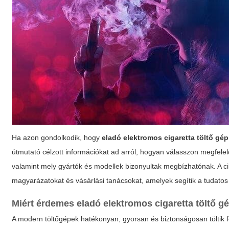
Ha azon gondolkodik, hogy
eladó elektromos cigaretta töltő gép
útmutató célzott információkat ad arról, hogyan válasszon megfelelő
valamint mely gyártók és modellek bizonyultak megbízhatónak. A cik
magyarázatokat és vásárlási tanácsokat, amelyek segítik a tudatos
Miért érdemes
eladó elektromos cigaretta töltő g
A modern töltőgépek hatékonyan, gyorsan és biztonságosan töltik f