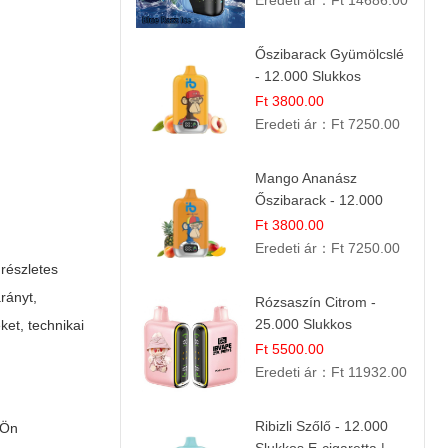
Eredeti ár：
Ft 14686.00
Őszibarack Gyümölcslé
- 12.000 Slukkos
eldobható e-Cigaretta |
Ft 3800.00
Friss Gyümölcs Íz
Eredeti ár：
Ft 7250.00
Mango Ananász
Őszibarack - 12.000
Slukkos eldobható e-
Ft 3800.00
Cigaretta
Eredeti ár：
Ft 7250.00
 részletes
rányt,
Rózsaszín Citrom -
25.000 Slukkos
ket, technikai
eldobható e-Cigaretta |
Ft 5500.00
IBvape Bar
Eredeti ár：
Ft 11932.00
Ribizli Szőlő - 12.000
 Ön