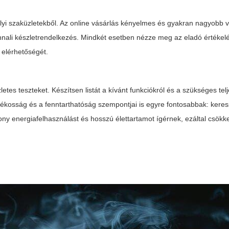
yi szaküzletekből. Az online vásárlás kényelmes és gyakran nagyobb v
nnali készletrendelkezés. Mindkét esetben nézze meg az eladó értékelé
t elérhetőségét.
tes teszteket. Készítsen listát a kívánt funkciókról és a szükséges tel
rékosság és a fenntarthatóság szempontjai is egyre fontosabbak: kere
y energiafelhasználást és hosszú élettartamot ígérnek, ezáltal csökk