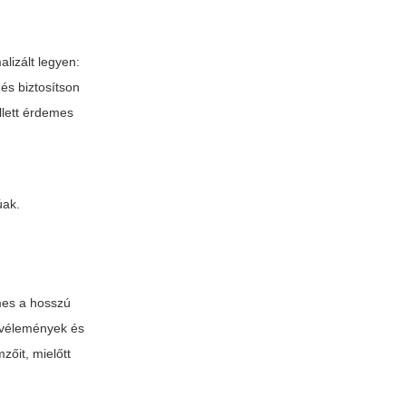
alizált legyen:
és biztosítson
llett érdemes
úak.
mes a hosszú
i vélemények és
zőit, mielőtt