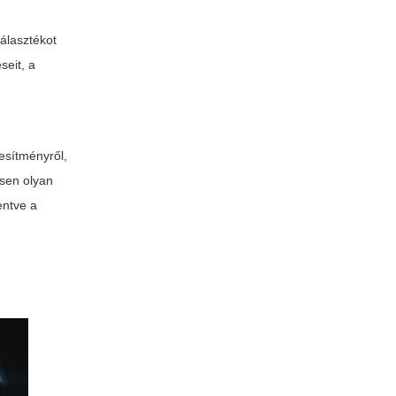
álasztékot
seit, a
jesítményről,
ssen olyan
entve a