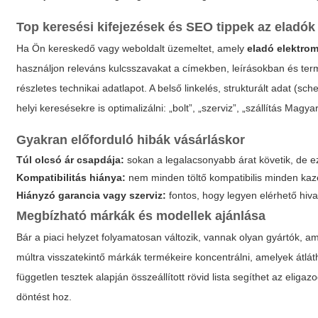
Top keresési kifejezések és SEO tippek az eladó
Ha Ön kereskedő vagy weboldalt üzemeltet, amely
eladó elektrom
használjon releváns kulcsszavakat a címekben, leírásokban és termé
részletes technikai adatlapot. A belső linkelés, strukturált adat (
helyi keresésekre is optimalizálni: „bolt”, „szerviz”, „szállítás Mag
Gyakran előforduló hibák vásárláskor
Túl olcsó ár csapdája:
sokan a legalacsonyabb árat követik, de 
Kompatibilitás hiánya:
nem minden töltő kompatibilis minden kazet
Hiányzó garancia vagy szerviz:
fontos, hogy legyen elérhető hiv
Megbízható márkák és modellek ajánlása
Bár a piaci helyzet folyamatosan változik, vannak olyan gyártók,
múltra visszatekintő márkák termékeire koncentrálni, amelyek átlát
független tesztek alapján összeállított rövid lista segíthet az elig
döntést hoz.