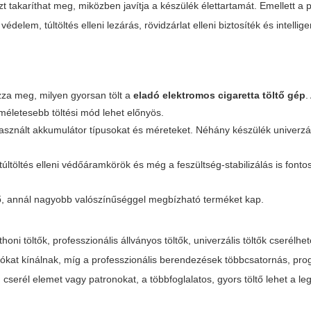
t takaríthat meg, miközben javítja a készülék élettartamát. Emellett a 
delem, túltöltés elleni lezárás, rövidzárlat elleni biztosíték és intellige
za meg, milyen gyorsan tölt a
eladó elektromos cigaretta töltő gép
.
méletesebb töltési mód lehet előnyös.
 használt akkumulátor típusokat és méreteket. Néhány készülék univerz
, túltöltés elleni védőáramkörök és még a feszültség-stabilizálás is font
ő, annál nagyobb valószínűséggel megbízható terméket kap.
ni töltők, professzionális állványos töltők, univerzális töltők cserélhet
ciókat kínálnak, míg a professzionális berendezések többcsatornás, pr
cserél elemet vagy patronokat, a többfoglalatos, gyors töltő lehet a le