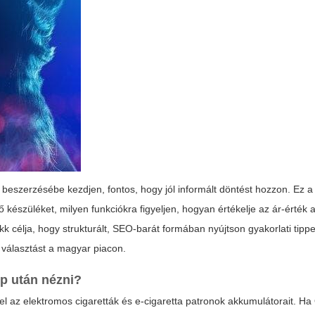
beszerzésébe kezdjen, fontos, hogy jól informált döntést hozzon. Ez a
 készüléket, milyen funkciókra figyeljen, hogyan értékelje az ár-érték a
k célja, hogy strukturált, SEO-barát formában nyújtson gyakorlati tippe
 választást a magyar piacon.
ép
után nézni?
el az elektromos cigaretták és e-cigaretta patronok akkumulátorait. Ha