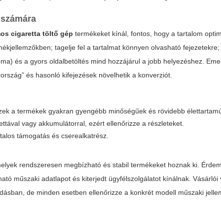
k számára
os cigaretta töltő gép
termékeket kínál, fontos, hogy a tartalom optim
kjellemzőkben; tagelje fel a tartalmat könnyen olvasható fejezetekre; 
schema) és a gyors oldalbetöltés mind hozzájárul a jobb helyezéshez. Eme
yarország” és hasonló kifejezések növelhetik a konverziót.
ezek a termékek gyakran gyengébb minőségűek és rövidebb élettartam
tával vagy akkumulátorral, ezért ellenőrizze a részleteket.
atalos támogatás és cserealkatrész.
 amelyek rendszeresen megbízható és stabil termékeket hoznak ki. Érde
ható műszaki adatlapot és kiterjedt ügyfélszolgálatot kínálnak. Vásárló
azodásban, de minden esetben ellenőrizze a konkrét modell műszaki jellem