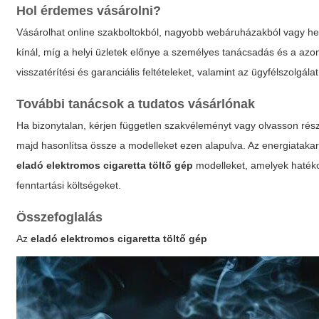
Hol érdemes vásárolni?
Vásárolhat online szakboltokból, nagyobb webáruházakból vagy hel
kínál, míg a helyi üzletek előnye a személyes tanácsadás és a azo
visszatérítési és garanciális feltételeket, valamint az ügyfélszolgála
További tanácsok a tudatos vásárlónak
Ha bizonytalan, kérjen független szakvéleményt vagy olvasson részle
majd hasonlítsa össze a modelleket ezen alapulva. Az energiataka
eladó elektromos cigaretta töltő gép
modelleket, amelyek hatékon
fenntartási költségeket.
Összefoglalás
Az
eladó elektromos cigaretta töltő gép