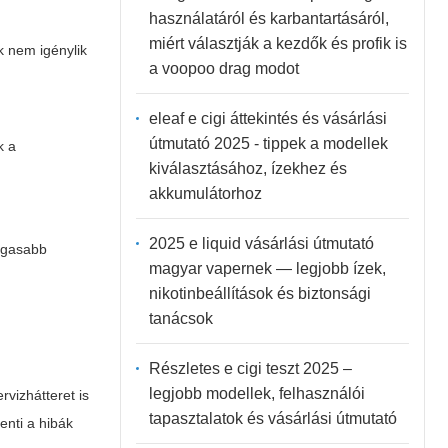
használatáról és karbantartásáról,
miért választják a kezdők és profik is
k nem igénylik
a voopoo drag modot
eleaf e cigi áttekintés és vásárlási
útmutató 2025 - tippek a modellek
k a
kiválasztásához, ízekhez és
akkumulátorhoz
2025 e liquid vásárlási útmutató
magasabb
magyar vapernek — legjobb ízek,
nikotinbeállítások és biztonsági
tanácsok
Részletes e cigi teszt 2025 –
legjobb modellek, felhasználói
rvizhátteret is
tapasztalatok és vásárlási útmutató
enti a hibák