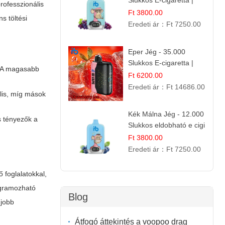
Slukkos E-cigaretta |
professzionális
Kifinomult Gyümölcs Íz
Ft 3800.00
ns töltési
Eredeti ár：
Ft 7250.00
Eper Jég - 35.000
Slukkos E-cigaretta |
 A magasabb
IBVape Bar
Ft 6200.00
Eredeti ár：
Ft 14686.00
ális, míg mások
Kék Málna Jég - 12.000
os tényezők a
Slukkos eldobható e cigi
| Frissítő Bogyós Íz
Ft 3800.00
Eredeti ár：
Ft 7250.00
ő foglalatokkal,
ogramozható
Blog
gjobb
Átfogó áttekintés a voopoo drag