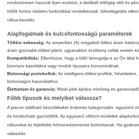
rendszeresen használ ilyen eszközt, a dedikált töltőgép időt és pénz
töltők fontos védelmi funkciókkal rendelkeznek: túlmelegedés elleni vé
ciklus-kezelés.
Alapfogalmak és kulcsfontosságú paraméterek
Töltési sebesség:
Az amperben (A) megadott töltési áram határoz
áram gyorsabb töltést jelent, ugyanakkor érzékeny cellák esetén kí
Kompatibilitás:
Ellenőrizze, hogy a töltő támogatja-e az Ön által
bizonyos kazettákra vagy modok típusaira koncentrálnak.
Biztonsági protokollok:
Az intelligens töltési profilok, hővédelem
biztonságos használathoz.
Élettartam és garancia:
Minél jobb építési minőség és garanciaid
Főbb típusok és melyiket válassza?
A piacon található készülékeket érdemes kategorizálni: egyszerű ottho
és hordozható gyorstöltők. Az egyszerű otthoni modellek alapfunk
ciklusokat és fejlettebb hőmenedzsmentet biztosítanak. Ha gyakran 
választás.