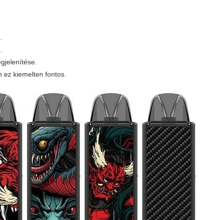
.
.
egjelenítése.
n ez kiemelten fontos.