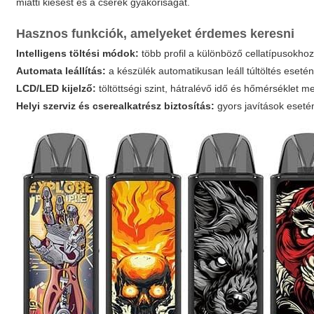
miatti kiesést és a cserék gyakoriságát.
Hasznos funkciók, amelyeket érdemes keresni
Intelligens töltési módok:
több profil a különböző cellatípusokhoz
Automata leállítás:
a készülék automatikusan leáll túltöltés esetén
LCD/LED kijelző:
töltöttségi szint, hátralévő idő és hőmérséklet m
Helyi szerviz és cserealkatrész biztosítás:
gyors javítások eseté