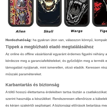
Hordozhatóság:
ha gyakran úton van, válasszon könnyű, kompakt
Tippek a megbízható eladó megtalálásához
Az online és offline vásárlásnál egyaránt érdemes figyelni néhány al
kérdezze meg a garanciafeltételeket, és győződjön meg a termék er
támogatást nyújtanak, mint ismeretlen, olcsó eladók. Keressen rész
műszaki paramétereket.
Karbantartás és biztonság
A töltő hosszú élettartama érdekében tartsa tisztán a csatlakozókat,
szerint használja a készüléket. Rendszeresen ellenőrizze a kábeleke
és kérjen szakértői segítséget. A biztonsági előírások betartása m