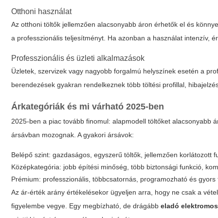
Otthoni használat
Az otthoni töltők jellemzően alacsonyabb áron érhetők el és könnye
a professzionális teljesítményt. Ha azonban a használat intenzív, 
Professzionális és üzleti alkalmazások
Üzletek, szervizek vagy nagyobb forgalmú helyszínek esetén a prof
berendezések gyakran rendelkeznek több töltési profillal, hibajelz
Árkategóriák és mi várható 2025-ben
2025-ben a piac tovább finomul: alapmodell töltőket alacsonyabb ár
ársávban mozognak. A gyakori ársávok:
Belépő szint: gazdaságos, egyszerű töltők, jellemzően korlátozott f
Középkategória: jobb építési minőség, több biztonsági funkció, kom
Prémium: professzionális, többcsatornás, programozható és gyors 
Az ár-érték arány értékelésekor ügyeljen arra, hogy ne csak a vétel
figyelembe vegye. Egy megbízható, de drágább
eladó elektromos 