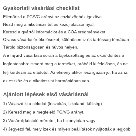
Gyakorlati vásárlási checklist
Ellenőrizd a PG/VG arányt az eszközödhöz igazítva.
Nézd meg a nikotinszintet és kezdj alacsonnyal.
Keresd a gyártói információt és a COA eredményeket.
Olvass vásárlói értékeléseket, különösen íz és tartósság témában.
Tárold biztonságosan és hűvös helyen.
A
e liquid
vásárlása során a tájékozottság és az okos döntés a
legfontosabb: ismerd meg a terméket, próbáld ki felelősen, és ne
félj kérdezni az eladótól. Az élmény akkor lesz igazán jó, ha az íz,
az eszköz és a nikotinszint harmóniában van.
Ajánlott lépések első vásárlásnál
1) Válaszd ki a célodat (leszokás, ízkaland, költség).
2) Keresd meg a megfelelő PG/VG arányt.
3) Vásárolj kóstoló méretet, ha bizonytalan vagy.
4) Jegyezd fel, mely ízek és milyen beállítások nyújtották a legjobb