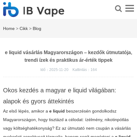
Home
>
Cikk
>
Blog
e liquid vásárlás Magyarországon – kezdők útmutatója,
trendi ízek és praktikus ár-érték tippek
Idő：2025-11-20
Kattintás：
164
Okos kezdés a magyar e liquid világában:
alapok és gyors áttekintés
Az első lépés, amikor a
e liquid
beszerzésén gondolkodsz
Magyarországon, hogy tisztázd a célodat: ízélmény, nikotinpótlás
vagy költséghatékonyság? Ez az útmutató nem csupán a vásárlás
gyakorlati aspektusait tárgyalja, hanem segít megérteni a
e liquid