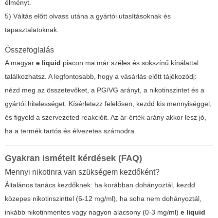
élményt.
5) Váltás előtt olvass utána a gyártói utasításoknak és
tapasztalatoknak.
Összefoglalás
A magyar
e liquid
piacon ma már széles és sokszínű kínálattal
találkozhatsz. A legfontosabb, hogy a vásárlás előtt tájékozódj:
nézd meg az összetevőket, a PG/VG arányt, a nikotinszintet és a
gyártói hitelességet. Kísérletezz felelősen, kezdd kis mennyiséggel,
és figyeld a szervezeted reakcióit. Az ár-érték arány akkor lesz jó,
ha a termék tartós és élvezetes számodra.
Gyakran ismételt kérdések (FAQ)
Mennyi nikotinra van szükségem kezdőként?
Általános tanács kezdőknek: ha korábban dohányoztál, kezdd
közepes nikotinszinttel (6-12 mg/ml), ha soha nem dohányoztál,
inkább nikotinmentes vagy nagyon alacsony (0-3 mg/ml)
e liquid