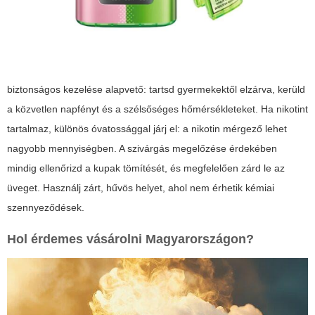
biztonságos kezelése alapvető: tartsd gyermekektől elzárva, kerüld
a közvetlen napfényt és a szélsőséges hőmérsékleteket. Ha nikotint
tartalmaz, különös óvatossággal járj el: a nikotin mérgező lehet
nagyobb mennyiségben. A szivárgás megelőzése érdekében
mindig ellenőrizd a kupak tömítését, és megfelelően zárd le az
üveget. Használj zárt, hűvös helyet, ahol nem érhetik kémiai
szennyeződések.
Hol érdemes vásárolni Magyarországon?