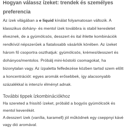
Hogyan válassz ízeket: trendek és személyes
preferencia
Az ízek világában a
e liquid
kínálat folyamatosan változik. A
klasszikus dohány- és mentol ízek továbbra is stabil keresletet
élveznek, de a gyümölcsös, desszert és ital ihlette kombinációk
rendkívül népszerűek a fiatalosabb vásárlók körében. Az ízeket
három fő csoportra oszthatjuk: gyümölcsös, krémes/desszert és
dohányos/mentolos. Próbálj mini-kóstoló csomagokat, ha
bizonytalan vagy. Az ízpaletta felfedezése közben tartsd szem előtt
a koncentrációt: egyes aromák erősebbek, így alacsonyabb
százalékkal is intenzív élményt adnak.
További tippek ízkombinációkhoz
Ha szereted a frissítő ízeket, próbáld a bogyós gyümölcsök és
mentol keverékét.
A desszert ízek (vanília, karamell) jól működnek egy cseppnyi kávé
vagy dió aromával.