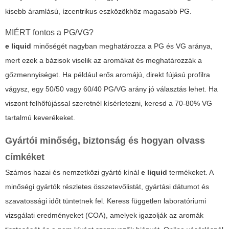
kisebb áramlású, ízcentrikus eszközökhöz magasabb PG.
MIÉRT fontos a PG/VG?
e liquid
minőségét nagyban meghatározza a PG és VG aránya,
mert ezek a bázisok viselik az aromákat és meghatározzák a
gőzmennyiséget. Ha például erős aromájú, direkt fújású profilra
vágysz, egy 50/50 vagy 60/40 PG/VG arány jó választás lehet. Ha
viszont felhőfújással szeretnél kísérletezni, keresd a 70-80% VG
tartalmú keverékeket.
Gyártói minőség, biztonság és hogyan olvass
címkéket
Számos hazai és nemzetközi gyártó kínál
e liquid
termékeket. A
minőségi gyártók részletes összetevőlistát, gyártási dátumot és
szavatossági időt tüntetnek fel. Keress független laboratóriumi
vizsgálati eredményeket (COA), amelyek igazolják az aromák