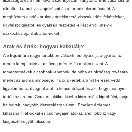
tisztaságát és a nem kívánt szennyezők hiányát. Online vásárlásnál
ellenőrizd a bolt visszajelzéseit és a termék elérhetőségét. A
megbízható eladók árulnak áttekinthető visszaküldési feltételeket,
ügyfélszolgálatot, és gyakran részletes leírást arról, melyik
eszközhöz ajánlják a terméket.
Árak és érték: hogyan kalkulálj?
A
e liquid
ára nagymértékben változik: befolyásolja a gyártó, az
aroma komplexitása, az üveg mérete és a nikotinszint. A
tömegtermékek olcsóbbak lehetnek, de néha az olcsóság rovására
mehet az aroma minősége. Ha jó ár-érték arányt keresel, vedd
figyelembe az üveg/ml árat, a koncentrációt és azt, hogy mennyire
tartós az aroma. Gyakori taktika: kisebb kiszerelést kipróbálni, majd
ha bevált, nagyobb kiszerelésre váltani. Emellett érdemes
kihasználni akciókat és csomagajánlatokat, ahol több íz vagy
kiegészítő együtt olcsóbb.