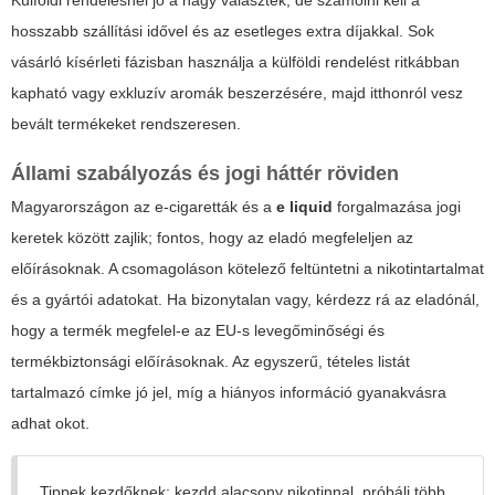
Külföldi rendelésnél jó a nagy választék, de számolni kell a
hosszabb szállítási idővel és az esetleges extra díjakkal. Sok
vásárló kísérleti fázisban használja a külföldi rendelést ritkábban
kapható vagy exkluzív aromák beszerzésére, majd itthonról vesz
bevált termékeket rendszeresen.
Állami szabályozás és jogi háttér röviden
Magyarországon az e-cigaretták és a
e liquid
forgalmazása jogi
keretek között zajlik; fontos, hogy az eladó megfeleljen az
előírásoknak. A csomagoláson kötelező feltüntetni a nikotintartalmat
és a gyártói adatokat. Ha bizonytalan vagy, kérdezz rá az eladónál,
hogy a termék megfelel-e az EU-s levegőminőségi és
termékbiztonsági előírásoknak. Az egyszerű, tételes listát
tartalmazó címke jó jel, míg a hiányos információ gyanakvásra
adhat okot.
Tippek kezdőknek: kezdd alacsony nikotinnal, próbálj több