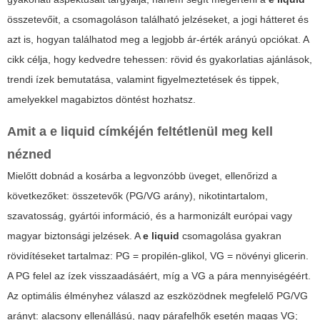
összetevőit, a csomagoláson található jelzéseket, a jogi hátteret és
azt is, hogyan találhatod meg a legjobb ár-érték arányú opciókat. A
cikk célja, hogy kedvedre tehessen: rövid és gyakorlatias ajánlások,
trendi ízek bemutatása, valamint figyelmeztetések és tippek,
amelyekkel magabiztos döntést hozhatsz.
Amit a
e liquid
címkéjén feltétlenül meg kell
nézned
Mielőtt dobnád a kosárba a legvonzóbb üveget, ellenőrizd a
következőket: összetevők (PG/VG arány), nikotintartalom,
szavatosság, gyártói információ, és a harmonizált európai vagy
magyar biztonsági jelzések. A
e liquid
csomagolása gyakran
rövidítéseket tartalmaz: PG = propilén-glikol, VG = növényi glicerin.
A PG felel az ízek visszaadásáért, míg a VG a pára mennyiségéért.
Az optimális élményhez válaszd az eszközödnek megfelelő PG/VG
arányt: alacsony ellenállású, nagy párafelhők esetén magas VG;