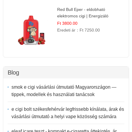
Red Bull Eper - eldobható
elektromos cigi | Energizáló
Gyümölcs Íz
Ft 3800.00
Eredeti ár：
Ft 7250.00
Blog
smok e cigi vásárlási útmutató Magyarországon —
tippek, modellek és használati tanácsok
e cigi bolt székesfehérvár legfrissebb kínálata, árak és
vásárlási útmutató a helyi vape közösség számára
eleaf icare teszt - kompakt e-cigaretta áttekintés, ár,