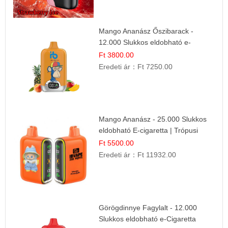
Mango Ananász Őszibarack -
12.000 Slukkos eldobható e-
Cigaretta
Ft 3800.00
Eredeti ár：
Ft 7250.00
Mango Ananász - 25.000 Slukkos
eldobható E-cigaretta | Trópusi
Ízélmény
Ft 5500.00
Eredeti ár：
Ft 11932.00
Görögdinnye Fagylalt - 12.000
Slukkos eldobható e-Cigaretta