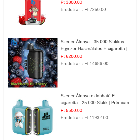
Ft 3800.00
Eredeti ár：
Ft 7250.00
Szeder Áfonya - 35.000 Slukkos
Egyszer Használatos E-cigaretta |
Prémium Ízélmény
Ft 6200.00
Eredeti ár：
Ft 14686.00
Szeder Áfonya eldobható E-
cigaretta - 25.000 Slukk | Prémium
Gyümölcs Íz
Ft 5500.00
Eredeti ár：
Ft 11932.00