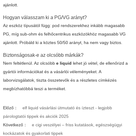
ajánlott.
Hogyan válasszam ki a PG/VG arányt?
Az eszköz típusától függ: pod rendszerekhez inkább magasabb
PG, míg sub-ohm és felhőcentrikus eszközökhöz magasabb VG
ajánlott. Próbáld ki a köztes 50/50 arányt, ha nem vagy biztos.
Biztonságosak-e az olcsóbb márkák?
Nem feltétlenül. Az olcsóbb
e liquid
lehet jó vétel, de ellenőrizd a
gyártói információkat és a vásárlói véleményeket. A
laborvizsgálatok, tiszta összetevők és a részletes címkézés
megbízhatóbbá teszi a terméket.
Előző：
elf liquid vásárlási útmutató és ízteszt - legjobb
párologtatói tippek és akciók 2025
Következő：
e cigi veszélyei – friss kutatások, egészségügyi
kockázatok és gyakorlati tippek