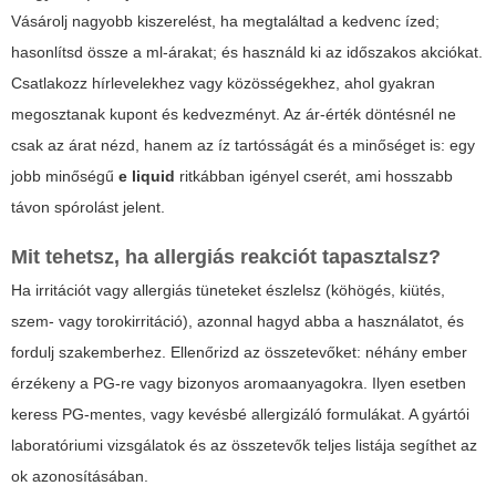
Vásárolj nagyobb kiszerelést, ha megtaláltad a kedvenc ízed;
hasonlítsd össze a ml-árakat; és használd ki az időszakos akciókat.
Csatlakozz hírlevelekhez vagy közösségekhez, ahol gyakran
megosztanak kupont és kedvezményt. Az ár-érték döntésnél ne
csak az árat nézd, hanem az íz tartósságát és a minőséget is: egy
jobb minőségű
e liquid
ritkábban igényel cserét, ami hosszabb
távon spórolást jelent.
Mit tehetsz, ha allergiás reakciót tapasztalsz?
Ha irritációt vagy allergiás tüneteket észlelsz (köhögés, kiütés,
szem- vagy torokirritáció), azonnal hagyd abba a használatot, és
fordulj szakemberhez. Ellenőrizd az összetevőket: néhány ember
érzékeny a PG-re vagy bizonyos aromaanyagokra. Ilyen esetben
keress PG-mentes, vagy kevésbé allergizáló formulákat. A gyártói
laboratóriumi vizsgálatok és az összetevők teljes listája segíthet az
ok azonosításában.