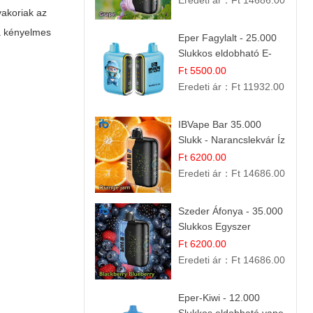
Eredeti ár：
Ft 14686.00
yakoriak az
 a kényelmes
Eper Fagylalt - 25.000
Slukkos eldobható E-
cigaretta | Édes
Ft 5500.00
Desszert Íz
Eredeti ár：
Ft 11932.00
IBVape Bar 35.000
Slukk - Narancslekvár Íz
| Prémium E-cigaretta
Ft 6200.00
Eredeti ár：
Ft 14686.00
Szeder Áfonya - 35.000
Slukkos Egyszer
Használatos E-cigaretta
Ft 6200.00
| Prémium Ízélmény
Eredeti ár：
Ft 14686.00
Eper-Kiwi - 12.000