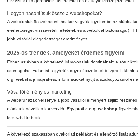
Olvassuk el a garanciális feltételeket és az ügyfélvisszajelzéseket.
Hogyan hasonlítsuk össze a webshopokat?
A weboldalak összehasonlításakor vegyük figyelembe az alábbiakat: 
elérhetősége, visszavételi feltételek és a weboldal biztonsága (HTT
jobb vásárlói elégedettséget eredményez.
2025-ös trendek, amelyeket érdemes figyelni
Ebben az évben a következő irányvonalak dominálnak: a sós nikoti
csomagolás, valamint a gyártók egyre összetettebb ízprofilt kínáln
cigi webshop
naprakész információkat nyújt a szabályozásról és a
Vásárlói élmény és marketing
A webáruházak versenye a jobb vásárlói élményért zajlik: részlete
ajánlatok növelik a konverziót. Egy profi
e cigi webshop
figyelembe
keresztül történik.
A következő szakaszban gyakorlati példákat és ellenőrző listát adu