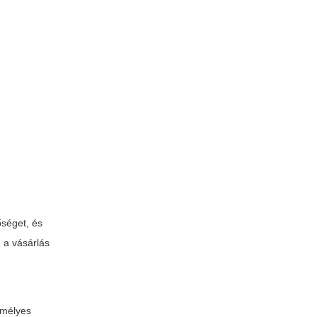
őséget, és
 a vásárlás
emélyes