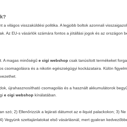
nk?
a világos visszaküldési politika. A legjobb boltok azonnali visszaigazo
nak. Az EU-s vásárlók számára fontos a jótállási jogok és az országon b
kat. A magas minőségű
e cigi webshop
csak tanúsított termékeket forg
iztos csomagolásra és a nikotin egészségügyi kockázataira. Külön figyel
vezethet.
odok, újrahasznosítható csomagolás és a használt akkumulátorok begy
égi
e cigi webshop
kínálatában.
an szó; 2) Ellenőrizzük a lejárati dátumot az e-liquid palackokon; 3) Ne
); 4) Vegyünk szettajánlatokat első vásárlásnál, mert gyakran kedvezőbb