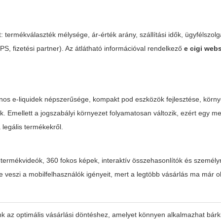
termékválaszték mélysége, ár-érték arány, szállítási idők, ügyfélszolg
PS, fizetési partner). Az átlátható információval rendelkező
e cigi web
nos e-liquidek népszerűsége, kompakt pod eszközök fejlesztése, körn
ak. Emellett a jogszabályi környezet folyamatosan változik, ezért egy 
 legális termékekről.
s termékvideók, 360 fokos képek, interaktív összehasonlítók és személy
 veszi a mobilfelhasználók igényeit, mert a legtöbb vásárlás ma már 
nk az optimális vásárlási döntéshez, amelyet könnyen alkalmazhat bárk