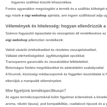
Ingyenes szállítási küszöb kihasználása.
Fontos ugyanakkor megvizsgálni a termék és a szállítás költségét eg
egy másik
e cigi webshop
ajánlata, ami ingyen szállítással adja 
Vélemények és hitelesség: hogyan ellenőrizzük 
Számos fogyasztói tapasztalat és visszajelzés áll rendelkezésre az
cigi webshop
jellemzően rendelkezik:
Valódi vásárlói értékelésekkel és részletes visszajelzésekkel;
Vállalati elérhetőségekkel, ügyfélszolgálati opciókkal;
Transzparens garanciális és visszaküldési feltételekkel;
Biztonságos fizetési megoldásokkal és adatvédelmi szabályzattal.
A fórumok, közösségi médiacsoportok és független tesztoldalak is h
elkerüljük a manipulált véleményeket.
Mire figyeljünk termékspecifikusan?
Az egyes termékcsoportoknál külön figyelmet érdemelnek a következ
aroma, nikotin típusa), pod kompatibilitás, csatlakozó típusok és a 