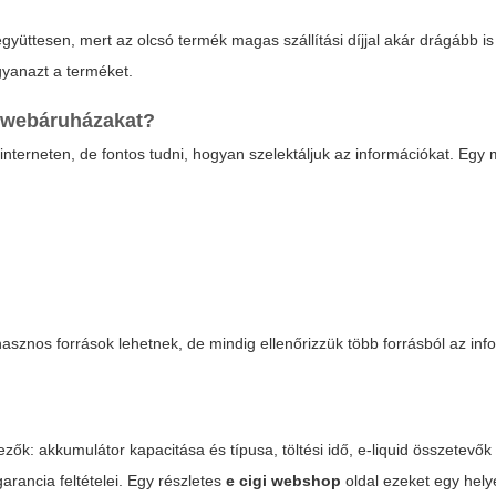
yüttesen, mert az olcsó termék magas szállítási díjjal akár drágább is 
ugyanazt a terméket.
a webáruházakat?
 interneten, de fontos tudni, hogyan szelektáljuk az információkat. Eg
asznos források lehetnek, de mindig ellenőrizzük több forrásból az inf
ők: akkumulátor kapacitása és típusa, töltési idő, e-liquid összetevő
garancia feltételei. Egy részletes
e cigi webshop
oldal ezeket egy hel