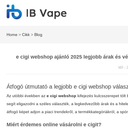
Home
>
Cikk
>
Blog
e cigi webshop ajánló 2025 legjobb árak és v
Idő：
Átfogó útmutató a legjobb e cigi webshop vála
Az utóbbi években az
e cigi webshop
kifejezés kulcsszerepet tölt
segít eligazodni a széles választék, a legkedvezőbb árak és a hitel
átfogó képet adjon a piaci trendekről, a termékkategóriákról, a sp
Miért érdemes online vásárolni e cigit?