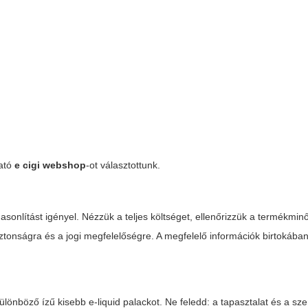
ható
e cigi webshop
-ot választottunk.
sonlítást igényel. Nézzük a teljes költséget, ellenőrizzük a termékmin
ztonságra és a jogi megfelelőségre. A megfelelő információk birtokában
lönböző ízű kisebb e-liquid palackot. Ne feledd: a tapasztalat és a sz