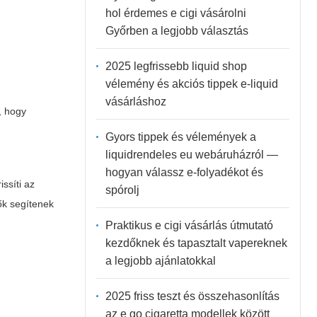
hol érdemes e cigi vásárolni
Győrben a legjobb választás
2025 legfrissebb liquid shop
vélemény és akciós tippek e-liquid
vásárláshoz
l, hogy
Gyors tippek és vélemények a
liquidrendeles eu webáruházról —
hogyan válassz e-folyadékot és
ssíti az
spórolj
ők segítenek
Praktikus e cigi vásárlás útmutató
kezdőknek és tapasztalt vapereknek
a legjobb ajánlatokkal
2025 friss teszt és összehasonlítás
az e go cigaretta modellek között