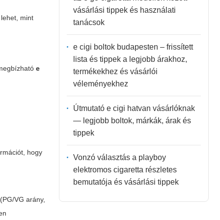
vásárlási tippek és használati
lehet, mint
tanácsok
e cigi boltok budapesten – frissített
lista és tippek a legjobb árakhoz,
y megbízható
e
termékekhez és vásárlói
véleményekhez
Útmutató e cigi hatvan vásárlóknak
— legjobb boltok, márkák, árak és
tippek
ormációt, hogy
Vonzó választás a playboy
elektromos cigaretta részletes
bemutatója és vásárlási tippek
k (PG/VG arány,
yen