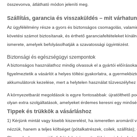
összevonva, átlátható módon jeleníti meg.
Szállítás, garancia és visszaküldés – mit várhatu
Az ügyfélélmény része a gyors és biztonságos csomagolás, valamint 
követési számot biztosítanak, és érthető garanciafeltételeket kínál
ismerete, amelyek befolyásolhatják a szavatossági ügyintézést.
Biztonsági és egészségügyi szempontok
A biztonságos használathoz mindig olvassuk el a gyártói előíráso
figyelmeztetik a vásárlót a helyes töltési gyakorlatra, a gyermekb
akkumulátorok kezelése, mert a helytelen használat tűzveszélyhez 
A környezetbarát megoldások is egyre fontosabbak: újratölthető p
olyan extra szolgáltatások, amelyeket érdemes keresni egy minős
Tippek és trükkök a vásárláshoz
1) Kérjünk mintát vagy kisebb kiszerelést, ha ismeretlen aromáról v
nézzük, hanem a teljes költséget (pótalkatrészek, coilek, szállítás