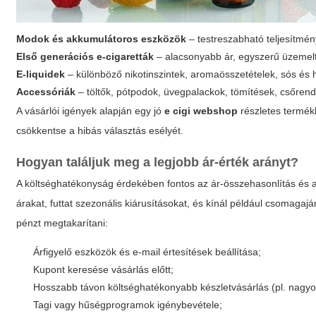
Modok és akkumulátoros eszközök
– testreszabható teljesítmén
Első generációs e-cigaretták
– alacsonyabb ár, egyszerű üzemelt
E-liquidek
– különböző nikotinszintek, aromaösszetételek, sós é
Accessóriák
– töltők, pótpodok, üvegpalackok, tömítések, csőren
A vásárlói igények alapján egy jó
e cigi webshop
részletes termékl
csökkentse a hibás választás esélyét.
Hogyan találjuk meg a legjobb ár-érték arányt?
A költséghatékonyság érdekében fontos az ár-összehasonlítás és a
árakat, futtat szezonális kiárusításokat, és kínál például csomag
pénzt megtakarítani:
Árfigyelő eszközök és e-mail értesítések beállítása;
Kupont keresése vásárlás előtt;
Hosszabb távon költséghatékonyabb készletvásárlás (pl. nagyob
Tagi vagy hűségprogramok igénybevétele;