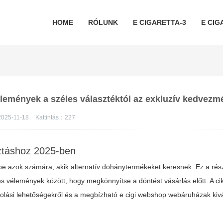
HOME
RÓLUNK
E CIGARETTA-3
E CIG
élemények a széles választéktól az exkluzív kedvezm
2025-11-18
Kattintás：
227
sztáshoz 2025-ben
 be azok számára, akik alternatív dohánytermékeket keresnek. Ez a rész
es vélemények között, hogy megkönnyítse a döntést vásárlás előtt. A cik
órolási lehetőségekről és a megbízható
e cigi webshop
webáruházak kivá