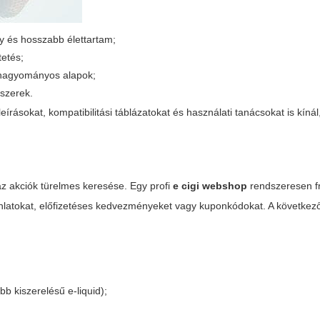
y és hosszabb élettartam;
etés;
s hagyományos alapok;
dszerek.
eírásokat, kompatibilitási táblázatokat és használati tanácsokat is kíná
z akciók türelmes keresése. Egy profi
e cigi webshop
rendszeresen fri
ajánlatokat, előfizetéses kedvezményeket vagy kuponkódokat. A következ
b kiszerelésű e-liquid);