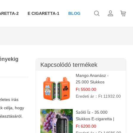
ARETTA-2
E CIGARETTA-1
BLOG
ényekig
Kapcsolódó termékek
Mango Ananász -
25.000 Slukkos
eldobható E-cigaretta |
Ft 5500.00
Trópusi Ízélmény
Eredeti ár：
Ft 11932.00
letes írás
k célja, hogy
Szőlő Íz - 35.000
lasztásáról.
Slukkos E-cigaretta |
Friss Gyümölcs Aroma
Ft 6200.00