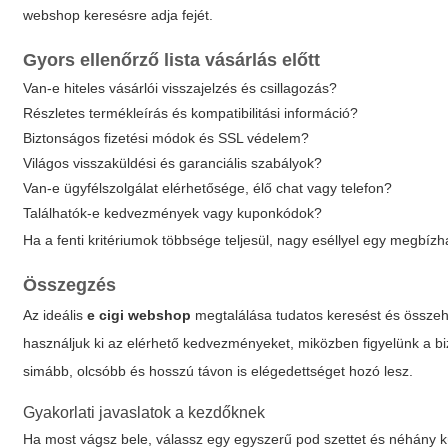
webshop
keresésre adja fejét.
Gyors ellenőrző lista vásárlás előtt
Van-e hiteles vásárlói visszajelzés és csillagozás?
Részletes termékleírás és kompatibilitási információ?
Biztonságos fizetési módok és SSL védelem?
Világos visszaküldési és garanciális szabályok?
Van-e ügyfélszolgálat elérhetősége, élő chat vagy telefon?
Találhatók-e kedvezmények vagy kuponkódok?
Ha a fenti kritériumok többsége teljesül, nagy eséllyel egy megbíz
Összegzés
Az ideális
e cigi webshop
megtalálása tudatos keresést és összeha
használjuk ki az elérhető kedvezményeket, miközben figyelünk a bi
simább, olcsóbb és hosszú távon is elégedettséget hozó lesz.
Gyakorlati javaslatok a kezdőknek
Ha most vágsz bele, válassz egy egyszerű pod szettet és néhány kü