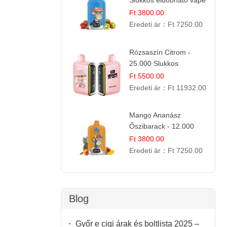
Slukkos eldobható vape
| Friss Gyümölcs
Ft 3800.00
Kombináció
Eredeti ár：
Ft 7250.00
Rózsaszín Citrom -
25.000 Slukkos
eldobható e-Cigaretta |
Ft 5500.00
IBvape Bar
Eredeti ár：
Ft 11932.00
Mango Ananász
Őszibarack - 12.000
Slukkos eldobható e-
Ft 3800.00
Cigaretta
Eredeti ár：
Ft 7250.00
Blog
Győr e cigi árak és boltlista 2025 –