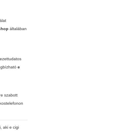
álat
shop
általában
yezettudatos
megbízható
e
re szabott
okostelefonon
i, aki
e cigi