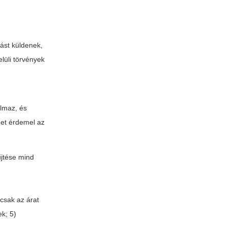
lást küldenek,
elüli törvények
almaz, és
met érdemel az
űjtése mind
 csak az árat
ek; 5)