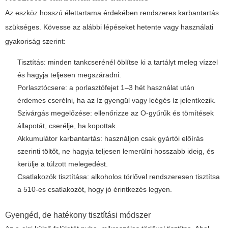
Az eszköz hosszú élettartama érdekében rendszeres karbantartás
szükséges. Kövesse az alábbi lépéseket hetente vagy használati
gyakoriság szerint:
Tisztítás: minden tankcserénél öblítse ki a tartályt meleg vízzel
és hagyja teljesen megszáradni.
Porlasztócsere: a porlasztófejet 1–3 hét használat után
érdemes cserélni, ha az íz gyengül vagy leégés íz jelentkezik.
Szivárgás megelőzése: ellenőrizze az O-gyűrűk és tömítések
állapotát, cserélje, ha kopottak.
Akkumulátor karbantartás: használjon csak gyártói előírás
szerinti töltőt, ne hagyja teljesen lemerülni hosszabb ideig, és
kerülje a túlzott melegedést.
Csatlakozók tisztítása: alkoholos törlővel rendszeresen tisztítsa
a 510-es csatlakozót, hogy jó érintkezés legyen.
Gyengéd, de hatékony tisztítási módszer