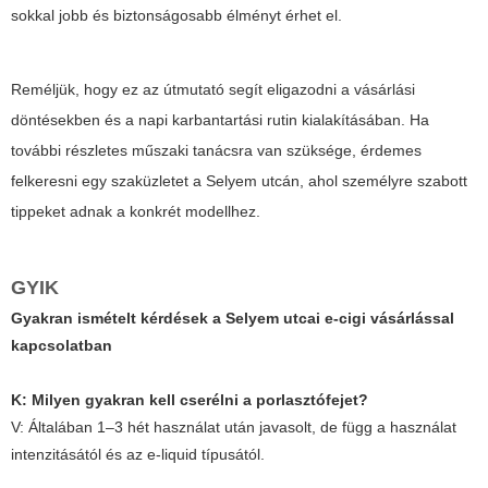
sokkal jobb és biztonságosabb élményt érhet el.
Reméljük, hogy ez az útmutató segít eligazodni a vásárlási
döntésekben és a napi karbantartási rutin kialakításában. Ha
további részletes műszaki tanácsra van szüksége, érdemes
felkeresni egy szaküzletet a Selyem utcán, ahol személyre szabott
tippeket adnak a konkrét modellhez.
GYIK
Gyakran ismételt kérdések a Selyem utcai e-cigi vásárlással
kapcsolatban
K: Milyen gyakran kell cserélni a porlasztófejet?
V: Általában 1–3 hét használat után javasolt, de függ a használat
intenzitásától és az e-liquid típusától.