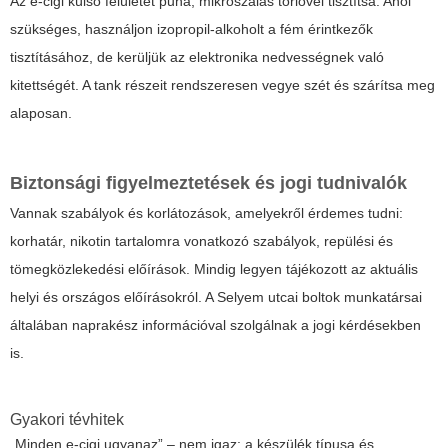
Az e-cigi külső felületét puha, mikroszálas törlővel tisztítsa. Ahol
szükséges, használjon izopropil-alkoholt a fém érintkezők
tisztításához, de kerüljük az elektronika nedvességnek való
kitettségét. A tank részeit rendszeresen vegye szét és szárítsa meg
alaposan.
Biztonsági figyelmeztetések és jogi tudnivalók
Vannak szabályok és korlátozások, amelyekről érdemes tudni:
korhatár, nikotin tartalomra vonatkozó szabályok, repülési és
tömegközlekedési előírások. Mindig legyen tájékozott az aktuális
helyi és országos előírásokról. A Selyem utcai boltok munkatársai
általában naprakész információval szolgálnak a jogi kérdésekben
is.
Gyakori tévhitek
„Minden e-cigi ugyanaz” – nem igaz; a készülék típusa és