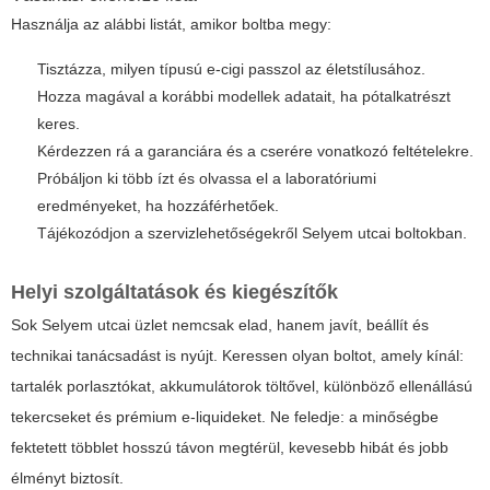
Használja az alábbi listát, amikor boltba megy:
Tisztázza, milyen típusú e-cigi passzol az életstílusához.
Hozza magával a korábbi modellek adatait, ha pótalkatrészt
keres.
Kérdezzen rá a garanciára és a cserére vonatkozó feltételekre.
Próbáljon ki több ízt és olvassa el a laboratóriumi
eredményeket, ha hozzáférhetőek.
Tájékozódjon a szervizlehetőségekről Selyem utcai boltokban.
Helyi szolgáltatások és kiegészítők
Sok Selyem utcai üzlet nemcsak elad, hanem javít, beállít és
technikai tanácsadást is nyújt. Keressen olyan boltot, amely kínál:
tartalék porlasztókat, akkumulátorok töltővel, különböző ellenállású
tekercseket és prémium e-liquideket. Ne feledje: a minőségbe
fektetett többlet hosszú távon megtérül, kevesebb hibát és jobb
élményt biztosít.