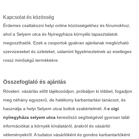
Kapcsolat és közösség
Érdemes csatlakozni helyi online közösségekhez és fórumokhoz,
ahol a Selyem utca és Nyíregyháza környéki tapasztalatok
megoszthatók. Ezek a csoportok gyakran ajánlanak megbízható
szervizeseket és üzleteket, valamint figyelmeztetnek az esetleges
rossz minőségű termékekre.
Összefoglaló és ajánlás
Röviden: vásárlás előtt tájékozódjon, próbáljon ki többet, fogadjon
meg néhány egyszerű, de hatékony karbantartási tanácsot, és
használja a helyi Selyem utcai boltok szakértelmét. A
e cigi
nyíregyháza selyem utca
keresőszó segítségével gyorsan talál
információkat a környék kínálatáról, árakról és vásárlói
véleményekről. A tudatos vásárlóként és gondos karbantartóként