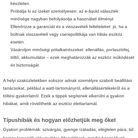
készleten.
Próbálja ki az ízeket személyesen: az e-liquid választék
minősége nagyban befolyásolja a használati élményt.
Ellenőrizze a garanciát és a visszavételi feltételeket: jó, ha a
boltnak visszavételi vagy cserepolitikája van hibás eszköz
esetén.
Vásároljon minőségi pótalkatrészeket: ellenállás, porlasztófej,
töltő, akkumulátor – ezek meghatározzák az eszköz működését
és biztonságát.
A helyi szaküzletekben sokszor adnak személyre szabott beállítási
tanácsokat, például a watt-tartományról, ellenállásértékekről és a
töltési gyakorlatról. Ezek a tippek segítenek elkerülni a gyakori
hibákat, amik rövidíthetik az eszköz élettartamát.
Típushibák és hogyan előzhetjük meg őket
Gyakori problémák: szivárgás, gyenge ízátadás, elégtelen pára, túl