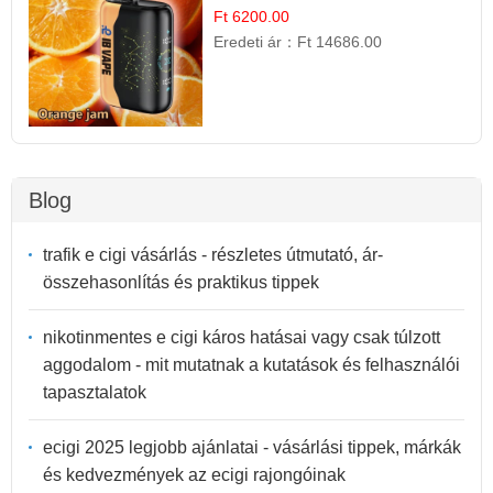
cigaretta
Ft 6200.00
Eredeti ár：
Ft 14686.00
Blog
trafik e cigi vásárlás - részletes útmutató, ár-
összehasonlítás és praktikus tippek
nikotinmentes e cigi káros hatásai vagy csak túlzott
aggodalom - mit mutatnak a kutatások és felhasználói
tapasztalatok
ecigi 2025 legjobb ajánlatai - vásárlási tippek, márkák
és kedvezmények az ecigi rajongóinak