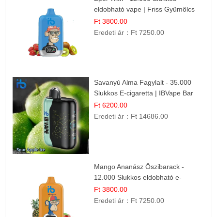
eldobható vape | Friss Gyümölcs
Kombináció
Ft 3800.00
Eredeti ár：
Ft 7250.00
Savanyú Alma Fagylalt - 35.000
Slukkos E-cigaretta | IBVape Bar
Ft 6200.00
Eredeti ár：
Ft 14686.00
Mango Ananász Őszibarack -
12.000 Slukkos eldobható e-
Cigaretta
Ft 3800.00
Eredeti ár：
Ft 7250.00