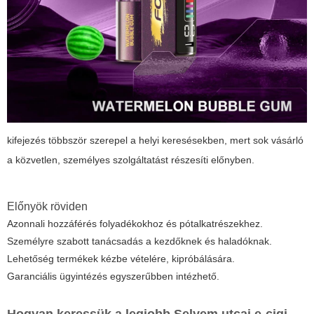
kifejezés többször szerepel a helyi keresésekben, mert sok vásárló
a közvetlen, személyes szolgáltatást részesíti előnyben.
Előnyök röviden
Azonnali hozzáférés folyadékokhoz és pótalkatrészekhez.
Személyre szabott tanácsadás a kezdőknek és haladóknak.
Lehetőség termékek kézbe vételére, kipróbálására.
Garanciális ügyintézés egyszerűbben intézhető.