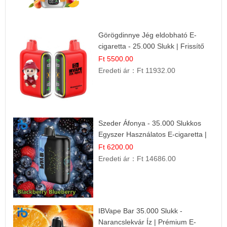
Görögdinnye Jég eldobható E-
cigaretta - 25.000 Slukk | Frissítő
Nyári Íz
Ft 5500.00
Eredeti ár：
Ft 11932.00
Szeder Áfonya - 35.000 Slukkos
Egyszer Használatos E-cigaretta |
Prémium Ízélmény
Ft 6200.00
Eredeti ár：
Ft 14686.00
IBVape Bar 35.000 Slukk -
Narancslekvár Íz | Prémium E-