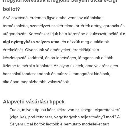
Hogyan keressük a legjobb Selyem utcai e-cigi
boltot?
A választásnál érdemes figyelembe venni az alábbiakat:
termékpaletta, személyzet szakértelme, ár-érték arány, garancia és
utógondozás. Kereséskor írjuk be a keresőbe a kulcsszót, például
e
cigi nyíregyháza selyem utca
, és nézzük meg a találatok
értékelését. Olvassunk véleményeket, érdeklődjünk a
készletgazdálkodásról, és ha lehetséges, látogassunk el több
üzletbe felmérni a kínálatot. Az olyan üzletek, amelyek részletes
használati tanácsot adnak és műszaki támogatást kínálnak,
általában megbízhatóbb választások.
Alapvető vásárlási tippek
Tudja, milyen típusú készülékre van szüksége: cigarettaszerű
(cigalike), pod rendszer, vagy nagyobb teljesítményű mod? A
Selyem utcai boltok legtöbbje bemutató modelleket tart