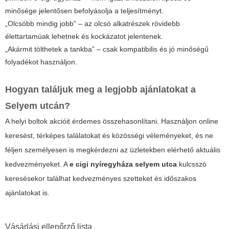
minősége jelentősen befolyásolja a teljesítményt.
„Olcsóbb mindig jobb” – az olcsó alkatrészek rövidebb
élettartamúak lehetnek és kockázatot jelentenek.
„Akármit tölthetek a tankba” – csak kompatibilis és jó minőségű
folyadékot használjon.
Hogyan találjuk meg a legjobb ajánlatokat a
Selyem utcán?
A helyi boltok akcióit érdemes összehasonlítani. Használjon online
keresést, térképes találatokat és közösségi véleményeket, és ne
féljen személyesen is megkérdezni az üzletekben elérhető aktuális
kedvezményeket. A
e cigi nyíregyháza selyem utca
kulcsszó
keresésekor találhat kedvezményes szetteket és időszakos
ajánlatokat is.
Vásárlási ellenőrző lista