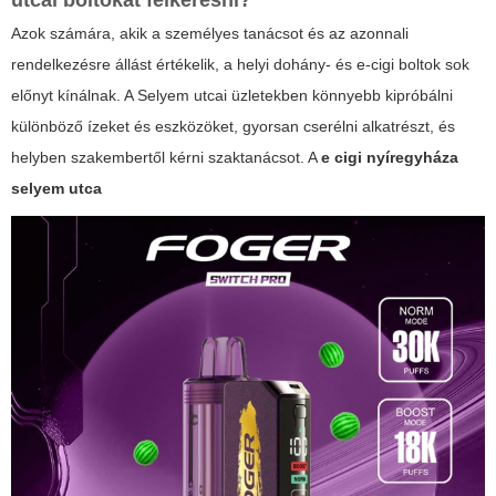
utcai boltokat felkeresni?
Azok számára, akik a személyes tanácsot és az azonnali
rendelkezésre állást értékelik, a helyi dohány- és e-cigi boltok sok
előnyt kínálnak. A Selyem utcai üzletekben könnyebb kipróbálni
különböző ízeket és eszközöket, gyorsan cserélni alkatrészt, és
helyben szakembertől kérni szaktanácsot. A
e cigi nyíregyháza
selyem utca