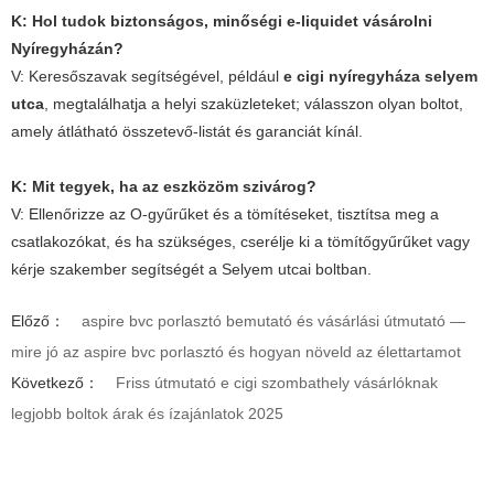
K: Hol tudok biztonságos, minőségi e-liquidet vásárolni
Nyíregyházán?
V: Keresőszavak segítségével, például
e cigi nyíregyháza selyem
utca
, megtalálhatja a helyi szaküzleteket; válasszon olyan boltot,
amely átlátható összetevő-listát és garanciát kínál.
K: Mit tegyek, ha az eszközöm szivárog?
V: Ellenőrizze az O-gyűrűket és a tömítéseket, tisztítsa meg a
csatlakozókat, és ha szükséges, cserélje ki a tömítőgyűrűket vagy
kérje szakember segítségét a Selyem utcai boltban.
Előző：
aspire bvc porlasztó bemutató és vásárlási útmutató —
mire jó az aspire bvc porlasztó és hogyan növeld az élettartamot
Következő：
Friss útmutató e cigi szombathely vásárlóknak
legjobb boltok árak és ízajánlatok 2025