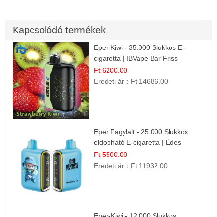
Kapcsolódó termékek
Eper Kiwi - 35.000 Slukkos E-
cigaretta | IBVape Bar Friss
Gyümölcs Ízek
Ft 6200.00
Eredeti ár：
Ft 14686.00
Eper Fagylalt - 25.000 Slukkos
eldobható E-cigaretta | Édes
Desszert Íz
Ft 5500.00
Eredeti ár：
Ft 11932.00
Eper-Kiwi - 12.000 Slukkos