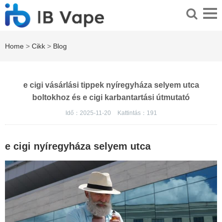
Home
>
Cikk
>
Blog
e cigi vásárlási tippek nyíregyháza selyem utca
boltokhoz és e cigi karbantartási útmutató
Idő：2025-11-20
Kattintás：
191
e cigi nyíregyháza selyem utca