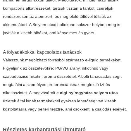
hamar lemerülő akkumulátor. Megoldások: mindig használjunk
kompatibilis alkatrészeket, tartsuk tisztán a tankot, cseréljük
rendszeresen az atomizert, és megfelelő töltővel töltsük az
akkumulátort. A Selyem utcai boltokban sokszor helyben meg is
javítják a kisebb hibákat, ami kényelmes és gyors.
A folyadékokkal kapcsolatos tanácsok
Válasszunk megbízható forrásból származó e-liquid termékeket.
Figyeljünk az összetevőkre: PG/VG arány, nikotinsó vagy
szabadbázisú nikotin, aroma összetétel. A bolti tanácsadás segít
megtalálni a személyes preferenciánknak megfelelő ízt és
nikotinszintet. A megvásárolt
e cigi nyíregyháza selyem utca
üzletek által kínált termékeknél gyakran lehetőség van kisebb
kóstoltatásra vagy beltéri tesztre, ami csökkenti a csalódás esélyét.
Részletes karbantartási útmutató