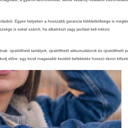
árlásból. Egyes helyeken a hosszabb garancia többletköltsége is megtér
ége is sokat számít, ha alkatrészt vagy javítást kell intézni.
ak: újratölthető tartályok, újratölthető akkumulátorok és újratölthető
kodj előre: egy kicsit magasabb kezdeti befektetés hosszú távon kifizet