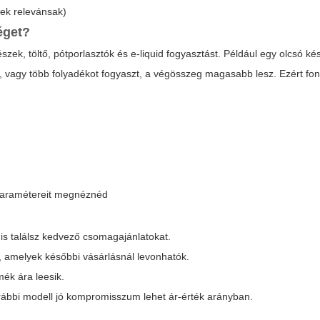
ek relevánsak)
éget?
zek, töltő, pótporlasztók és e-liquid fogyasztást. Például egy olcsó ké
ni, vagy több folyadékot fogyaszt, a végösszeg magasabb lesz. Ezért fon
 paramétereit megnéznéd
is találsz kedvező csomagajánlatokat.
, amelyek későbbi vásárlásnál levonhatók.
mék ára leesik.
korábbi modell jó kompromisszum lehet ár-érték arányban.