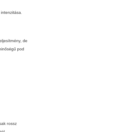
intenzitása.
ljesítmény, de
 minőségű pod
sak rossz
tól.