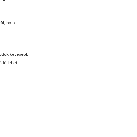
ül, ha a
 podok kevesebb
ődő lehet.