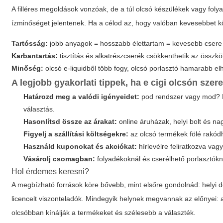
A filléres megoldások vonzóak, de a túl olcsó készülékek vagy fol
ízminőséget jelentenek. Ha a célod az, hogy valóban kevesebbet k
Tartósság:
jobb anyagok = hosszabb élettartam = kevesebb csere
Karbantartás:
tisztítás és alkatrészcserék csökkenthetik az összkö
Minőség:
olcsó e-liquidből több fogy, olcsó porlasztó hamarabb el
A legjobb gyakorlati tippek, ha
e cigi olcsón
szere
Határozd meg a valódi igényeidet:
pod rendszer vagy mod? H
választás.
Hasonlítsd össze az árakat:
online áruházak, helyi bolt és na
Figyelj a szállítási költségekre:
az olcsó termékek fölé rakódh
Használd kuponokat és akciókat:
hírlevélre feliratkozva vag
Vásárolj csomagban:
folyadékoknál és cserélhető porlasztók
Hol érdemes keresni?
A megbízható források köre bővebb, mint elsőre gondolnád: helyi do
licencelt viszonteladók. Mindegyik helynek megvannak az előnyei: 
olcsóbban kínálják a termékeket és szélesebb a választék.