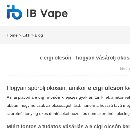
Home
>
Cikk
>
Blog
e cigi olcsón - hogyan vásárolj okos
Idő：2
Hogyan spórolj okosan, amikor
e cigi olcsón
ke
A mai piacon a
e cigi olcsón
kifejezés gyakran tűnik fel, amikor va
abban, hogy ne csak az olcsóságot lásd, hanem a hosszú távú meg
szeretnél tényleg okos döntéseket hozni, és nem szeretnél feleslege
Miért fontos a tudatos vásárlás a
e cigi olcsón
ker