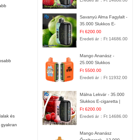
Eredeti ár：
Ft 14686.00
zabb
Savanyú Alma Fagylalt -
35.000 Slukkos E-
cigaretta | IBVape Bar
Ft 6200.00
Eredeti ár：
Ft 14686.00
Mango Ananász -
gosabb
25.000 Slukkos
eldobható E-cigaretta |
Ft 5500.00
Trópusi Ízélmény
Eredeti ár：
Ft 11932.00
Málna Lekvár - 35.000
Slukkos E-cigaretta |
IBVape Bar Édes
Ft 6200.00
Gyümölcs Íz
dalak és
Eredeti ár：
Ft 14686.00
k gyakran
Mango Ananász