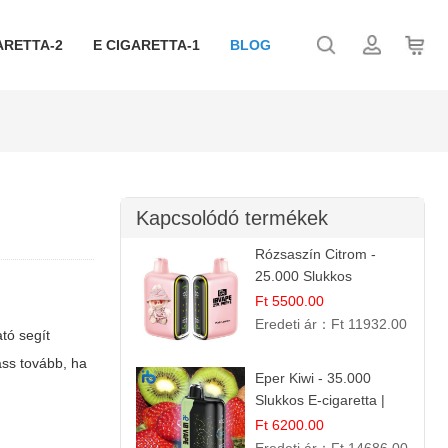
ARETTA-2
E CIGARETTA-1
BLOG
Kapcsolódó termékek
Rózsaszín Citrom -
25.000 Slukkos
eldobható e-Cigaretta |
Ft 5500.00
IBvape Bar
Eredeti ár：
Ft 11932.00
ató segít
ass tovább, ha
Eper Kiwi - 35.000
Slukkos E-cigaretta |
IBVape Bar Friss
Ft 6200.00
Gyümölcs Ízek