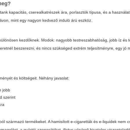
 meg?
ank kapacitás, cserealkatrészek ára, porlasztók típusa, és a használat 
távon, mint egy nagyon kedvező induló árú eszköz.
ülönösen kezdőknek. Modok: nagyobb testreszabhatóság, jobb íz és te
eretnél beszerezni, és nincs szükséged extrém teljesítményre, egy jó
ményét és költségeit. Néhány javaslat:
n jobb
d szerint
kra
ból származó termékeket. A hamisított e-cigaretták és e-liquidek nem c
agolást, a gyártói azonosítókat, illetve vásárolj hivatalos viszonteladó