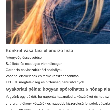
Konkrét vásárlási ellenőrző lista
Ár/egység összevetése
Szállítási és esetleges vámköltségek
Garancia és visszaküldési szabályok
Vásárlói értékelések és termékösszehasonlítás
TPD/CE megfelelőség és biztonsági tanúsítványok
Gyakorlati példa: hogyan spórolhatsz 6 hónap ala
Vegyünk egy példát: ha naponta használod a készüléket és heti szi
energiahatékony készülék és nagyobb kiszerelésű folyadék vásárlá