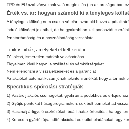
TPD és EU szabványoknak való megfelelés (ha az országodban ez
Érték vs. ár: hogyan számold ki a tényleges költs
A tényleges költség nem csak a vételár: számold hozzá a pótalkatrés
induló költséget jelenthet, de ha gyakrabban kell porlasztót cserél
fenntarthatóság és a használhatóság vizsgálata.
Tipikus hibák, amelyeket el kell kerülni
Túl olcsó, ismeretlen márkák vakvásárlása
Figyelmen kívül hagyni a szállítási és vámköltségeket
Nem ellenőrizni a visszajelzéseket és a garanciát
Az akciókat automatikusan jónak tekinteni anélkül, hogy a termék
Specifikus spórolási stratégiák
1) Vásárolj akciós csomagokat: gyakran a podokhoz és e-liquidhez 
2) Gyűjts pontokat hűségprogramokon: sok bolt pontokat ad vissza
3) Használj árfigyelő eszközöket: beállíthatsz értesítést, ha egy ter
4) Keresd a gyártói újraindító akciókat és outlet eladásokat: egy 