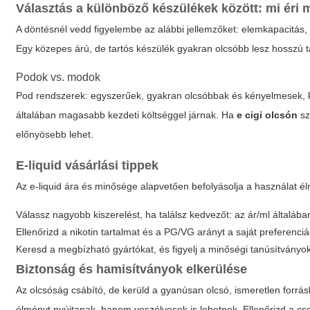
Választás a különböző készülékek között: mi éri
A döntésnél vedd figyelembe az alábbi jellemzőket: elemkapacitás, t
Egy közepes árú, de tartós készülék gyakran olcsóbb lesz hosszú 
Podok vs. modok
Pod rendszerek: egyszerűek, gyakran olcsóbbak és kényelmesek, k
általában magasabb kezdeti költséggel járnak. Ha
e cigi olcsón
sz
előnyösebb lehet.
E-liquid vásárlási tippek
Az e-liquid ára és minősége alapvetően befolyásolja a használat él
Válassz nagyobb kiszerelést, ha találsz kedvezőt: az ár/ml általába
Ellenőrizd a nikotin tartalmat és a PG/VG arányt a saját preferenciá
Keresd a megbízható gyártókat, és figyelj a minőségi tanúsítványo
Biztonság és hamisítványok elkerülése
Az olcsóság csábító, de kerüld a gyanúsan olcsó, ismeretlen forrás
élményt nyújtanak, hanem veszélyesek is lehetnek. Ellenőrizd a csom