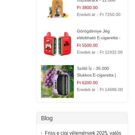
Őszibarack - 12.000
Slukkos eldobható e-
Ft 3800.00
Cigaretta
Eredeti ár：
Ft 7250.00
Görögdinnye Jég
eldobható E-cigaretta -
25.000 Slukk | Frissítő
Ft 5500.00
Nyári Íz
Eredeti ár：
Ft 11932.00
Szőlő Íz - 35.000
Slukkos E-cigaretta |
Friss Gyümölcs Aroma
Ft 6200.00
Eredeti ár：
Ft 14686.00
Blog
Friss e cigi vélemények 2025, valós