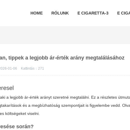
HOME
RÓLUNK
E CIGARETTA-3
E CIG
an, tippek a legjobb ár-érték arány megtalálásához
026-01-06
Kattintás：
271
resel
laki a legjobb ár-érték arányt szeretné megtalálni. Ez a részletes útmut
takarítások és a megbízhatóság szempontjait is figyelembe vedd. Olv
s költségeket viselni.
esése során?