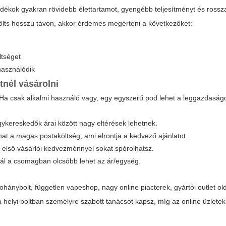
yadékok gyakran rövidebb élettartamot, gyengébb teljesítményt és ross
ölts hosszú távon, akkor érdemes megérteni a következőket:
ltséget
használódik
tnél vásárolni
a csak alkalmi használó vagy, egy egyszerű pod lehet a leggazdasá
gykereskedők árai között nagy eltérések lehetnek.
at a magas postaköltség, ami elrontja a kedvező ajánlatot.
y első vásárlói kedvezménnyel sokat spórolhatsz.
nál a csomagban olcsóbb lehet az ár/egység.
hánybolt, független vapeshop, nagy online piacterek, gyártói outlet ol
a helyi boltban személyre szabott tanácsot kapsz, míg az online üzlete