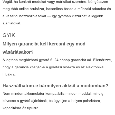
Végül, ha konkrét modokat vagy márkákat szeretne, böngésszen
meg több online áruházat, hasonlítsa össze a műszaki adatokat és
a vásárlói hozzászólásokat — így gyorsan kiszűrheti a legjobb
ajánlatokat.
GYIK
Milyen garanciát kell keresni egy mod
vásárlásakor?
A legtöbb megbízható gyártó 6–24 hónap garanciát ad. Ellenőrizze,
hogy a garancia kiterjed-e a gyártási hibákra és az elektronikai
hibákra.
Használhatom-e bármilyen akksit a modomban?
Nem minden akkumulátor kompatibilis minden moddal; mindig
kövesse a gyártó ajánlásait, és ügyeljen a helyes polaritásra,
kapacitásra és típusra.