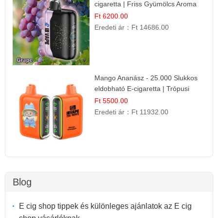
cigaretta | Friss Gyümölcs Aroma
Ft 6200.00
Eredeti ár：
Ft 14686.00
Mango Ananász - 25.000 Slukkos
eldobható E-cigaretta | Trópusi
Ízélmény
Ft 5500.00
Eredeti ár：
Ft 11932.00
Blog
E cig shop tippek és különleges ajánlatok az E cig