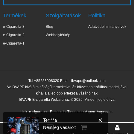
Termékek
Szolgáltatások
Politika
e-Cigaretta-3
Blog
Adatvédelmi irányelvek
e-Cigaretta-2
Webhelytérkép
e-Cigaretta-1
Tel:+85253908320 Email:
ibvape@outlook.com
Az IBVAPE kiváló minőségű termékeivel és közvetlen szállítási modelljével
kínálja a legjobb értéket a vásárlóinak.
IBVAPE E-cigaretta Webáruház © 2025. Minden jog előírva.
✕
Ter***a
Nemrég vásárolt
Link:
e-cigarettes
E-Liquids
Tienda de Vapeo
Vapeador
17 perccel ezelőtt