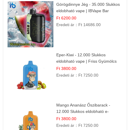
Görögdinnye Jég - 35.000 Slukkos
eldobható vape | IBVape Bar
Frissítő Nyári Íz
Ft 6200.00
Eredeti ár：
Ft 14686.00
Eper-Kiwi - 12.000 Slukkos
eldobható vape | Friss Gyümölcs
Kombináció
Ft 3800.00
Eredeti ár：
Ft 7250.00
Mango Ananász Őszibarack -
12.000 Slukkos eldobható e-
Cigaretta
Ft 3800.00
Eredeti ár：
Ft 7250.00