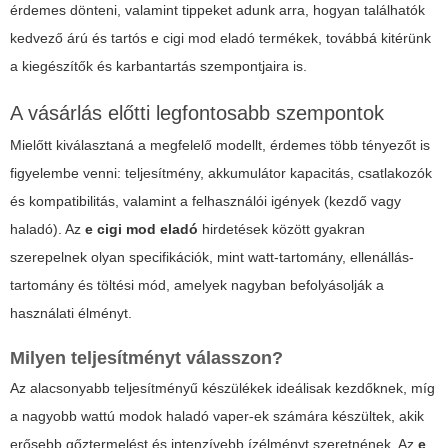
érdemes dönteni, valamint tippeket adunk arra, hogyan találhatók
kedvező árú és tartós
e cigi mod eladó
termékek, továbbá kitérünk
a kiegészítők és karbantartás szempontjaira is.
A vásárlás előtti legfontosabb szempontok
Mielőtt kiválasztaná a megfelelő modellt, érdemes több tényezőt is
figyelembe venni: teljesítmény, akkumulátor kapacitás, csatlakozók
és kompatibilitás, valamint a felhasználói igények (kezdő vagy
haladó). Az
e cigi mod eladó
hirdetések között gyakran
szerepelnek olyan specifikációk, mint watt-tartomány, ellenállás-
tartomány és töltési mód, amelyek nagyban befolyásolják a
használati élményt.
Milyen teljesítményt válasszon?
Az alacsonyabb teljesítményű készülékek ideálisak kezdőknek, míg
a nagyobb wattú modok haladó vaper-ek számára készültek, akik
erősebb gőztermelést és intenzívebb ízélményt szeretnének. Az
e