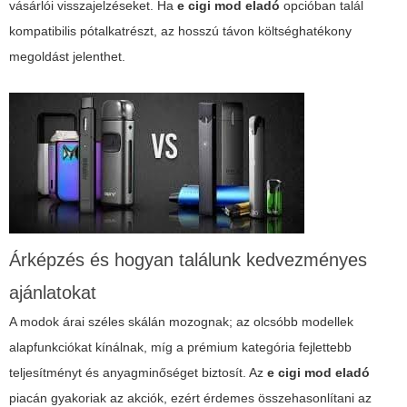
vásárlói visszajelzéseket. Ha
e cigi mod eladó
opcióban talál
kompatibilis pótalkatrészt, az hosszú távon költséghatékony
megoldást jelenthet.
Árképzés és hogyan találunk kedvezményes
ajánlatokat
A modok árai széles skálán mozognak; az olcsóbb modellek
alapfunkciókat kínálnak, míg a prémium kategória fejlettebb
teljesítményt és anyagminőséget biztosít. Az
e cigi mod eladó
piacán gyakoriak az akciók, ezért érdemes összehasonlítani az