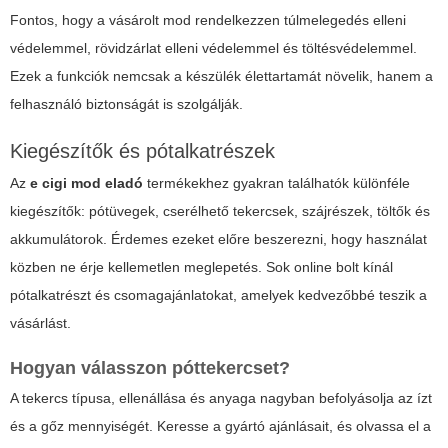
Fontos, hogy a vásárolt mod rendelkezzen túlmelegedés elleni
védelemmel, rövidzárlat elleni védelemmel és töltésvédelemmel.
Ezek a funkciók nemcsak a készülék élettartamát növelik, hanem a
felhasználó biztonságát is szolgálják.
Kiegészítők és pótalkatrészek
Az
e cigi mod eladó
termékekhez gyakran találhatók különféle
kiegészítők: pótüvegek, cserélhető tekercsek, szájrészek, töltők és
akkumulátorok. Érdemes ezeket előre beszerezni, hogy használat
közben ne érje kellemetlen meglepetés. Sok online bolt kínál
pótalkatrészt és csomagajánlatokat, amelyek kedvezőbbé teszik a
vásárlást.
Hogyan válasszon póttekercset?
A tekercs típusa, ellenállása és anyaga nagyban befolyásolja az ízt
és a gőz mennyiségét. Keresse a gyártó ajánlásait, és olvassa el a