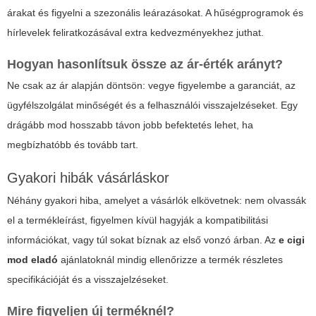
árakat és figyelni a szezonális leárazásokat. A hűségprogramok és
hírlevelek feliratkozásával extra kedvezményekhez juthat.
Hogyan hasonlítsuk össze az ár-érték arányt?
Ne csak az ár alapján döntsön: vegye figyelembe a garanciát, az
ügyfélszolgálat minőségét és a felhasználói visszajelzéseket. Egy
drágább mod hosszabb távon jobb befektetés lehet, ha
megbízhatóbb és tovább tart.
Gyakori hibák vásárláskor
Néhány gyakori hiba, amelyet a vásárlók elkövetnek: nem olvassák
el a termékleírást, figyelmen kívül hagyják a kompatibilitási
információkat, vagy túl sokat bíznak az első vonzó árban. Az
e cigi
mod eladó
ajánlatoknál mindig ellenőrizze a termék részletes
specifikációját és a visszajelzéseket.
Mire figyeljen új terméknél?