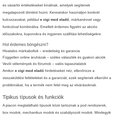
és vásárlói értékeléseket kínálnak, amelyek segítenek
megalapozott döntést hozni. Kereséskor használjon konkrét
kulcsszavakat, például
e cigi mod eladó
, márkanévvel vagy
funkcióval kombinálva. Emellett érdemes figyelni az akciós
időszakokra, kuponokra és ingyenes szállítási lehetőségekre.
Hol érdemes böngészni?
Hivatalos márkaboltok – eredetiség és garancia
Független online áruházak – széles választék és gyakori akciók
Vevői vélemények és fórumok – valós tapasztalatok
Amikor
e cigi mod eladó
hirdetéseket néz, ellenőrizze a
visszaküldési feltételeket és a garanciát; ezek segítenek elkerülni a
problémákat, ha a termék nem felel meg az elvárásoknak.
Tipikus típusok és funkciók
A piacon megtalálható típusok közé tartoznak a pod rendszerek,
box modok, mechanikus modok és szabályozott modok. Mindegyik