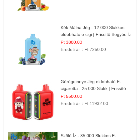
Kék Málna Jég - 12.000 Slukkos
eldobható e cigi | Frissítő Bogyós Íz
Ft 3800.00
Eredeti ár：
Ft 7250.00
Görögdinnye Jég eldobható E-
cigaretta - 25.000 Slukk | Frissítő
Nyári Íz
Ft 5500.00
Eredeti ár：
Ft 11932.00
Szőlő Íz - 35.000 Slukkos E-