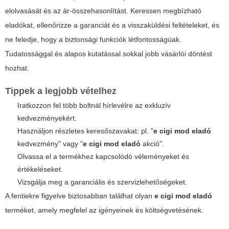
elolvasását és az ár-összehasonlítást. Keressen megbízható
eladókat, ellenőrizze a garanciát és a visszaküldési feltételeket, és
ne feledje, hogy a biztonsági funkciók létfontosságúak.
Tudatossággal és alapos kutatással sokkal jobb vásárlói döntést
hozhat.
Tippek a legjobb vételhez
Iratkozzon fel több boltnál hírlevélre az exkluzív
kedvezményekért.
Használjon részletes keresőszavakat: pl. "
e cigi mod eladó
kedvezmény" vagy "
e cigi mod eladó
akció".
Olvassa el a termékhez kapcsolódó véleményeket és
értékeléseket.
Vizsgálja meg a garanciális és szervizlehetőségeket.
A fentiekre figyelve biztosabban találhat olyan
e cigi mod eladó
terméket, amely megfelel az igényeinek és költségvetésének.