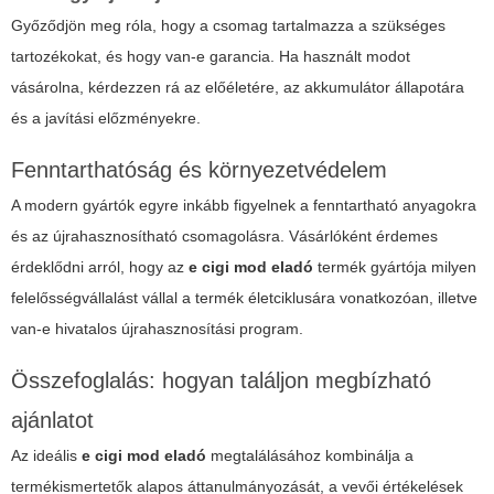
Győződjön meg róla, hogy a csomag tartalmazza a szükséges
tartozékokat, és hogy van-e garancia. Ha használt modot
vásárolna, kérdezzen rá az előéletére, az akkumulátor állapotára
és a javítási előzményekre.
Fenntarthatóság és környezetvédelem
A modern gyártók egyre inkább figyelnek a fenntartható anyagokra
és az újrahasznosítható csomagolásra. Vásárlóként érdemes
érdeklődni arról, hogy az
e cigi mod eladó
termék gyártója milyen
felelősségvállalást vállal a termék életciklusára vonatkozóan, illetve
van-e hivatalos újrahasznosítási program.
Összefoglalás: hogyan találjon megbízható
ajánlatot
Az ideális
e cigi mod eladó
megtalálásához kombinálja a
termékismertetők alapos áttanulmányozását, a vevői értékelések