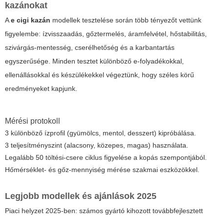
kazánokat
A
e cigi kazán
modellek tesztelése során több tényezőt vettünk
figyelembe: ízvisszaadás, gőztermelés, áramfelvétel, hőstabilitás,
szivárgás-mentesség, cserélhetőség és a karbantartás
egyszerűsége. Minden tesztet különböző e-folyadékokkal,
ellenállásokkal és készülékekkel végeztünk, hogy széles körű
eredményeket kapjunk.
Mérési protokoll
3 különböző ízprofil (gyümölcs, mentol, desszert) kipróbálása.
3 teljesítményszint (alacsony, közepes, magas) használata.
Legalább 50 töltési-csere ciklus figyelése a kopás szempontjából.
Hőmérséklet- és gőz-mennyiség mérése szakmai eszközökkel.
Legjobb modellek és ajánlások 2025
Piaci helyzet 2025-ben: számos gyártó kihozott továbbfejlesztett