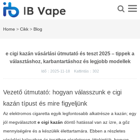
Home
>
Cikk
>
Blog
e cigi kazán vásárlási útmutató és teszt 2025 – tippek a
választáshoz, karbantartáshoz és legjobb modellek
Idő：2025-11-18
Kattintás：
302
Vezető útmutató: hogyan válasszunk e cigi
kazán típust és mire figyeljünk
Az elektromos cigaretta egyik legfontosabb alkatrésze a kazán; egy
jól megválasztott
e cigi kazán
döntő hatással van az ízre, a gőz
mennyiségére és a készülék élettartamára. Ebben a részletes
vásárlási kalauzban és tesztben részletesen áttekintjük, hogyan