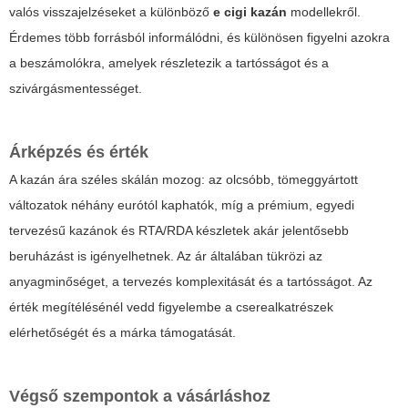
valós visszajelzéseket a különböző
e cigi kazán
modellekről.
Érdemes több forrásból informálódni, és különösen figyelni azokra
a beszámolókra, amelyek részletezik a tartósságot és a
szivárgásmentességet.
Árképzés és érték
A kazán ára széles skálán mozog: az olcsóbb, tömeggyártott
változatok néhány eurótól kaphatók, míg a prémium, egyedi
tervezésű kazánok és RTA/RDA készletek akár jelentősebb
beruházást is igényelhetnek. Az ár általában tükrözi az
anyagminőséget, a tervezés komplexitását és a tartósságot. Az
érték megítélésénél vedd figyelembe a cserealkatrészek
elérhetőségét és a márka támogatását.
Végső szempontok a vásárláshoz