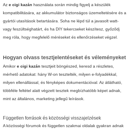
Az
e cigi kazán
használata során mindig figyelj a készülék
kompatibilitására, az akkumulátor biztonságos üzemeltetésére és a
gyártói utasítások betartására. Soha ne lépd túl a javasolt watt-
vagy feszültséghatárt, és ha DIY tekercseket készítesz, győződj
meg róla, hogy megfelelő méréseket és ellenőrzéseket végzel.
Hogyan olvass tesztjelentéseket és véleményeket
Amikor
e cigi kazán
tesztjeit böngészed, keresd a részletes,
mérhető adatokat: hány W-on tesztelték, milyen e-folyadékkal,
milyen ellenállással, és fényképes dokumentációval. Az átlátható,
többféle feltétel alatt végzett tesztek megbízhatóbb képet adnak,
mint az általános, marketing jellegű leírások.
Független források és közösségi visszajelzések
A közösségi fórumok és független szakmai oldalak gyakran adnak