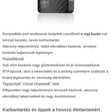
Kompatibilis pod rendszerek beépített cserélhető
e cigi kazán
-nal:
könnyű kezelés, kevés karbantartás.
Alacsony teljesítményű, stabil ellenállású kazánok, amelyek
kevésbé hajlamosak égettségre.
Haladóknak
Sub-ohm kazánok nagy gőztermeléssel és jó ízvisszaadással.
RTA típusok, ahol a tekercselés és a wicking személyre szabható a
kívánt légáramlás és ízerősség eléréséhez.
Tapasztalt "cloud chaserek"-nek
Kifejezetten nagy teljesítményre tervezett kazánok, alacsony
ellenállású tekercsekkel és nagy áramtűréssel.
Karbantartás és tippek a hosszú élettartamért