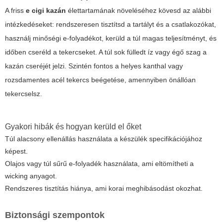
A friss
e cigi kazán
élettartamának növeléséhez kövesd az alábbi
intézkedéseket: rendszeresen tisztítsd a tartályt és a csatlakozókat,
használj minőségi e-folyadékot, kerüld a túl magas teljesítményt, és
időben cseréld a tekercseket. A túl sok fülledt íz vagy égő szag a
kazán cseréjét jelzi. Szintén fontos a helyes kanthal vagy
rozsdamentes acél tekercs beégetése, amennyiben önállóan
tekercselsz.
Gyakori hibák és hogyan kerüld el őket
Túl alacsony ellenállás használata a készülék specifikációjához
képest.
Olajos vagy túl sűrű e-folyadék használata, ami eltömítheti a
wicking anyagot.
Rendszeres tisztítás hiánya, ami korai meghibásodást okozhat.
Biztonsági szempontok