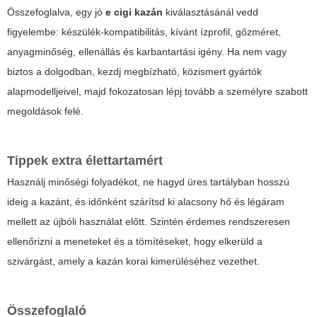
Összefoglalva, egy jó
e cigi kazán
kiválasztásánál vedd
figyelembe: készülék-kompatibilitás, kívánt ízprofil, gőzméret,
anyagminőség, ellenállás és karbantartási igény. Ha nem vagy
biztos a dolgodban, kezdj megbízható, közismert gyártók
alapmodelljeivel, majd fokozatosan lépj tovább a személyre szabott
megoldások felé.
Tippek extra élettartamért
Használj minőségi folyadékot, ne hagyd üres tartályban hosszú
ideig a kazánt, és időnként szárítsd ki alacsony hő és légáram
mellett az újbóli használat előtt. Szintén érdemes rendszeresen
ellenőrizni a meneteket és a tömítéseket, hogy elkerüld a
szivárgást, amely a kazán korai kimerüléséhez vezethet.
Összefoglaló