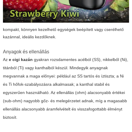
kompakt, könnyen kezelhető egységek beépített vagy cserélhető
kazánnal, ideális kezdőknek.
Anyagok és ellenállás
Az
e cigi kazán
gyakran rozsdamentes acélból (SS), nikkelből (Ni),
titánból (Ti) vagy kanthalból készül. Mindegyik anyagnak
megvannak a maga előnyei: például az SS tartós és íztiszta; a Ni
és Ti hőfok-szabályozásra alkalmasak; a kanthal stabil és
egyszerűen használható. Az ellenállás (ohm) alacsonyabb értékei
(sub-ohm) nagyobb gőz- és melegérzetet adnak, míg a magasabb
ellenállás alacsonyabb áramfelvételt és visszafogottabb élményt
biztosít.