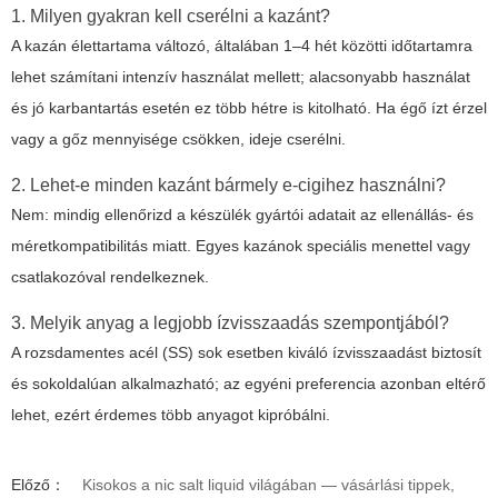
1. Milyen gyakran kell cserélni a kazánt?
A kazán élettartama változó, általában 1–4 hét közötti időtartamra
lehet számítani intenzív használat mellett; alacsonyabb használat
és jó karbantartás esetén ez több hétre is kitolható. Ha égő ízt érzel
vagy a gőz mennyisége csökken, ideje cserélni.
2. Lehet-e minden kazánt bármely e-cigihez használni?
Nem: mindig ellenőrizd a készülék gyártói adatait az ellenállás- és
méretkompatibilitás miatt. Egyes kazánok speciális menettel vagy
csatlakozóval rendelkeznek.
3. Melyik anyag a legjobb ízvisszaadás szempontjából?
A rozsdamentes acél (SS) sok esetben kiváló ízvisszaadást biztosít
és sokoldalúan alkalmazható; az egyéni preferencia azonban eltérő
lehet, ezért érdemes több anyagot kipróbálni.
Előző：
Kisokos a nic salt liquid világában — vásárlási tippek,