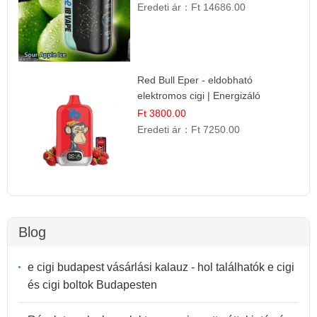
Eredeti ár：
Ft 14686.00
Red Bull Eper - eldobható
elektromos cigi | Energizáló
Gyümölcs Íz
Ft 3800.00
Eredeti ár：
Ft 7250.00
Blog
e cigi budapest vásárlási kalauz - hol találhatók e cigi
és cigi boltok Budapesten