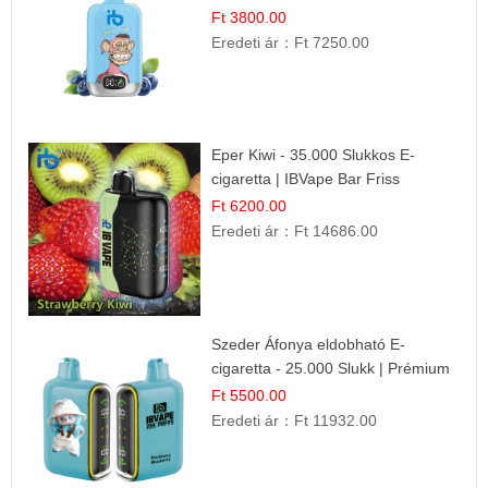
Ft 3800.00
Eredeti ár：
Ft 7250.00
Eper Kiwi - 35.000 Slukkos E-
cigaretta | IBVape Bar Friss
Gyümölcs Ízek
Ft 6200.00
Eredeti ár：
Ft 14686.00
Szeder Áfonya eldobható E-
cigaretta - 25.000 Slukk | Prémium
Gyümölcs Íz
Ft 5500.00
Eredeti ár：
Ft 11932.00