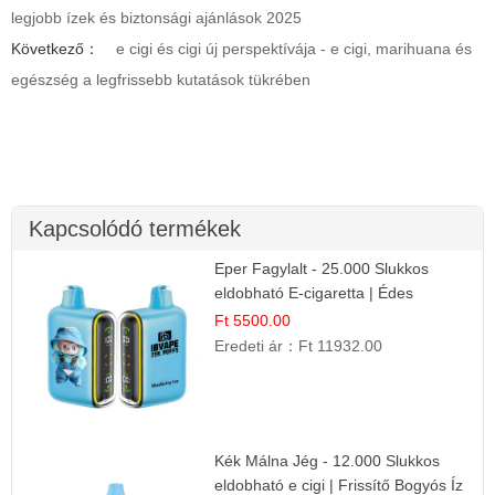
legjobb ízek és biztonsági ajánlások 2025
Következő：
e cigi és cigi új perspektívája - e cigi, marihuana és
egészség a legfrissebb kutatások tükrében
Kapcsolódó termékek
Eper Fagylalt - 25.000 Slukkos
eldobható E-cigaretta | Édes
Desszert Íz
Ft 5500.00
Eredeti ár：
Ft 11932.00
Kék Málna Jég - 12.000 Slukkos
eldobható e cigi | Frissítő Bogyós Íz