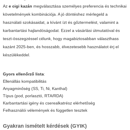
Az
e cigi kazán
megválasztása személyes preferencia és technikai
követelmények kombinációja. A jó döntéshez mérlegeld a
használati szokásaidat, a kívánt ízt és gőztermelést, valamint a
karbantartási hajlandóságodat. Ezzel a vásárlási útmutatóval és
teszt-összegzéssel célunk, hogy magabiztosabban választhass
kazánt 2025-ben, és hosszabb, élvezetesebb használatot érj el
készülékeddel.
Gyors ellenőrző lista
:
Ellenállás kompatibilitás
Anyagminőség (SS, Ti, Ni, Kanthal)
Típus (pod, porlasztó, RTA/RDA)
Karbantartási igény és cserealkatrész elérhetőség
Felhasználói vélemények és független tesztek
Gyakran ismételt kérdések (GYIK)