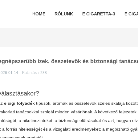
HOME
RÓLUNK
E CIGARETTA-3
E CIG
 legnépszerűbb ízek, összetevők és biztonsági tanács
026-01-14
Kattintás：
238
választásakor?
 az
e cigi folyadék
típusok, aromák és összetevők széles skálája között
 gyakorlati tanácsokkal szolgál minden vásárlónak. A következő fejezete
őségét, a nikotinszinteket, a biztonsági előírásokat és azt, hogyan ol
 a forrás hitelességét és a vizsgálati eredményeket; a megbízható gyá
 nyersanyagok eredetét.