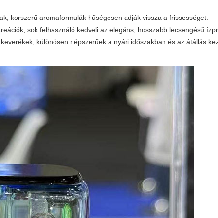
ak; korszerű aromaformulák hűségesen adják vissza a frissességet.
 kreációk; sok felhasználó kedveli az elegáns, hosszabb lecsengésű ízpro
os keverékek; különösen népszerűek a nyári időszakban és az átállás ke