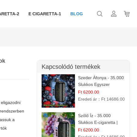
ARETTA-2
E CIGARETTA-1
BLOG
ok
Kapcsolódó termékek
Szeder Áfonya - 35.000
Slukkos Egyszer
Használatos E-cigaretta
Ft 6200.00
| Prémium Ízélmény
Eredeti ár：
Ft 14686.00
 eligazodni
k rendszerben
Szőlő Íz - 35.000
vassuk a
Slukkos E-cigaretta |
rtók
Friss Gyümölcs Aroma
Ft 6200.00