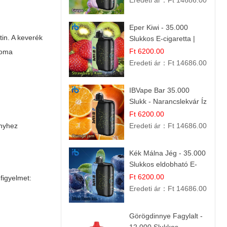
Eredeti ár：
Ft 14686.00
Eper Kiwi - 35.000
tin. A keverék
Slukkos E-cigaretta |
IBVape Bar Friss
Ft 6200.00
roma
Gyümölcs Ízek
Eredeti ár：
Ft 14686.00
IBVape Bar 35.000
Slukk - Narancslekvár Íz
| Prémium E-cigaretta
Ft 6200.00
ényhez
Eredeti ár：
Ft 14686.00
Kék Málna Jég - 35.000
Slukkos eldobható E-
cigaretta | Frissítő
Ft 6200.00
figyelmet:
Ízélmény
Eredeti ár：
Ft 14686.00
Görögdinnye Fagylalt -