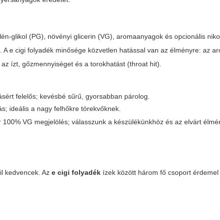
n-glikol (PG), növényi glicerin (VG), aromaanyagok és opcionális niko
t. A
e cigi folyadék
minősége közvetlen hatással van az élményre: az a
z ízt, gőzmennyiséget és a torokhatást (throat hit).
ásért felelős; kevésbé sűrű, gyorsabban párolog.
s; ideális a nagy felhőkre törekvőknek.
ár 100% VG megjelölés; válasszunk a készülékünkhöz és az elvárt élm
bil kedvencek. Az
e cigi folyadék
ízek között három fő csoport érdemel 