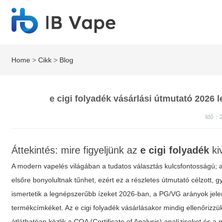
Home
>
Cikk
>
Blog
e cigi folyadék vásárlási útmutató 2026
Idő：2
Áttekintés: mire figyeljünk az
e cigi folyadék
ki
A modern vapelés világában a tudatos választás kulcsfontosságú;
elsőre bonyolultnak tűnhet, ezért ez a részletes útmutató célzott,
ismertetik a legnépszerűbb ízeket 2026-ban, a PG/VG arányok jelent
termékcímkéket. Az
e cigi folyadék
vásárlásakor mindig ellenőrizzük
átláthatóan közlik a COA (Certificate of Analysis) analíziseket és a