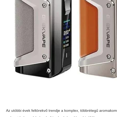
Az utóbbi évek feltörekvő trendje a komplex, többrétegű aromakom