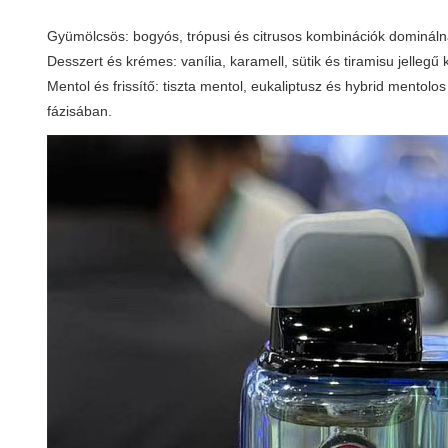
Gyümölcsös: bogyós, trópusi és citrusos kombinációk domináln
Desszert és krémes: vanília, karamell, sütik és tiramisu jellegű
Mentol és frissítő: tiszta mentol, eukaliptusz és hybrid mentol
fázisában.