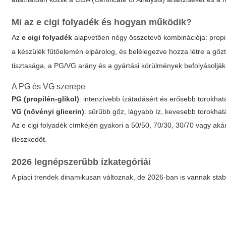
Mi az
e cigi folyadék
és hogyan működik?
Az
e cigi folyadék
alapvetően négy összetevő kombinációja: propilé
a készülék fűtőelemén elpárolog, és belélegezve hozza létre a gőz
tisztasága, a PG/VG arány és a gyártási körülmények befolyásolják a
A PG és VG szerepe
PG (propilén-glikol)
: intenzívebb ízátadásért és erősebb torokhat
VG (növényi glicerin)
: sűrűbb gőz, lágyabb íz, kevesebb torokhatá
Az
e cigi folyadék
címkéjén gyakori a 50/50, 70/30, 30/70 vagy ak
illeszkedőt.
2026 legnépszerűbb ízkategóriái
A piaci trendek dinamikusan változnak, de 2026-ban is vannak sta