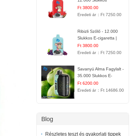
12.000 Slukkos
eldobható e-Cigaretta
Ft 3800.00
Eredeti ár：
Ft 7250.00
Ribizli Szőlő - 12.000
Slukkos E-cigaretta |
Kifinomult Gyümölcs Íz
Ft 3800.00
Eredeti ár：
Ft 7250.00
Savanyú Alma Fagylalt -
35.000 Slukkos E-
cigaretta | IBVape Bar
Ft 6200.00
Eredeti ár：
Ft 14686.00
Blog
Részletes teszt és gyakorlati tippek