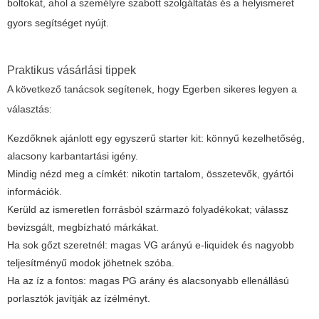
boltokat, ahol a személyre szabott szolgáltatás és a helyismeret
gyors segítséget nyújt.
Praktikus vásárlási tippek
A következő tanácsok segítenek, hogy Egerben sikeres legyen a
választás:
Kezdőknek ajánlott egy egyszerű starter kit: könnyű kezelhetőség,
alacsony karbantartási igény.
Mindig nézd meg a címkét: nikotin tartalom, összetevők, gyártói
információk.
Kerüld az ismeretlen forrásból származó folyadékokat; válassz
bevizsgált, megbízható márkákat.
Ha sok gőzt szeretnél: magas VG arányú e-liquidek és nagyobb
teljesítményű modok jöhetnek szóba.
Ha az íz a fontos: magas PG arány és alacsonyabb ellenállású
porlasztók javítják az ízélményt.