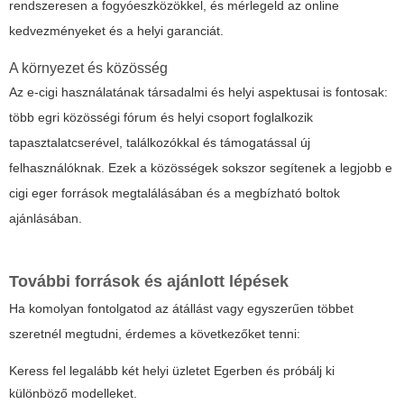
rendszeresen a fogyóeszközökkel, és mérlegeld az online
kedvezményeket és a helyi garanciát.
A környezet és közösség
Az e-cigi használatának társadalmi és helyi aspektusai is fontosak:
több egri közösségi fórum és helyi csoport foglalkozik
tapasztalatcserével, találkozókkal és támogatással új
felhasználóknak. Ezek a közösségek sokszor segítenek a legjobb
e
cigi eger
források megtalálásában és a megbízható boltok
ajánlásában.
További források és ajánlott lépések
Ha komolyan fontolgatod az átállást vagy egyszerűen többet
szeretnél megtudni, érdemes a következőket tenni:
Keress fel legalább két helyi üzletet Egerben és próbálj ki
különböző modelleket.