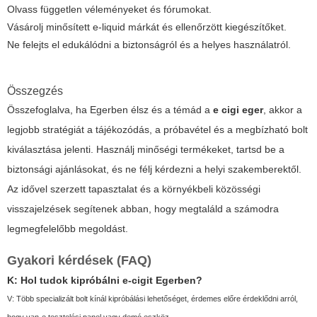
Olvass független véleményeket és fórumokat.
Vásárolj minősített e-liquid márkát és ellenőrzött kiegészítőket.
Ne felejts el edukálódni a biztonságról és a helyes használatról.
Összegzés
Összefoglalva, ha Egerben élsz és a témád a
e cigi eger
, akkor a
legjobb stratégiát a tájékozódás, a próbavétel és a megbízható bolt
kiválasztása jelenti. Használj minőségi termékeket, tartsd be a
biztonsági ajánlásokat, és ne félj kérdezni a helyi szakemberektől.
Az idővel szerzett tapasztalat és a környékbeli közösségi
visszajelzések segítenek abban, hogy megtaláld a számodra
legmegfelelőbb megoldást.
Gyakori kérdések (FAQ)
K: Hol tudok kipróbálni e-cigit Egerben?
V: Több specializált bolt kínál kipróbálási lehetőséget, érdemes előre érdeklődni arról,
hogy van-e tesztelési panel vagy demó eszköz.