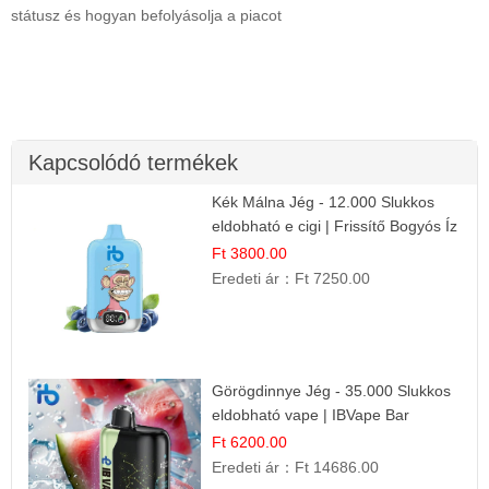
státusz és hogyan befolyásolja a piacot
Kapcsolódó termékek
Kék Málna Jég - 12.000 Slukkos
eldobható e cigi | Frissítő Bogyós Íz
Ft 3800.00
Eredeti ár：
Ft 7250.00
Görögdinnye Jég - 35.000 Slukkos
eldobható vape | IBVape Bar
Frissítő Nyári Íz
Ft 6200.00
Eredeti ár：
Ft 14686.00