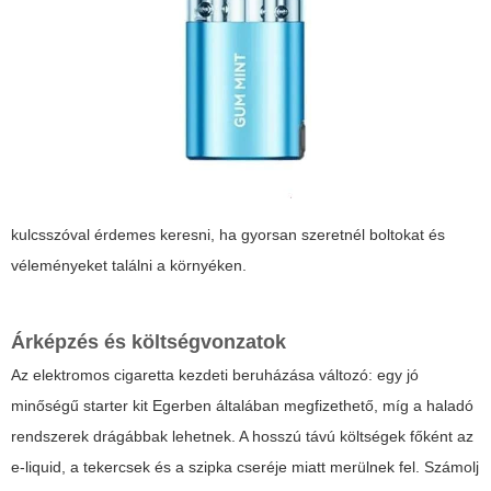
kulcsszóval érdemes keresni, ha gyorsan szeretnél boltokat és
véleményeket találni a környéken.
Árképzés és költségvonzatok
Az elektromos cigaretta kezdeti beruházása változó: egy jó
minőségű starter kit Egerben általában megfizethető, míg a haladó
rendszerek drágábbak lehetnek. A hosszú távú költségek főként az
e-liquid, a tekercsek és a szipka cseréje miatt merülnek fel. Számolj