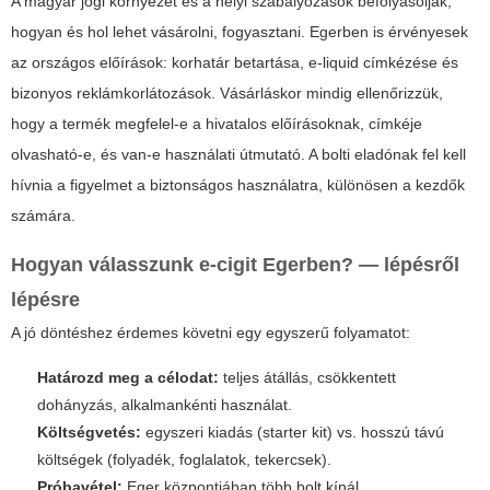
A magyar jogi környezet és a helyi szabályozások befolyásolják,
hogyan és hol lehet vásárolni, fogyasztani. Egerben is érvényesek
az országos előírások: korhatár betartása, e-liquid címkézése és
bizonyos reklámkorlátozások. Vásárláskor mindig ellenőrizzük,
hogy a termék megfelel-e a hivatalos előírásoknak, címkéje
olvasható-e, és van-e használati útmutató. A bolti eladónak fel kell
hívnia a figyelmet a biztonságos használatra, különösen a kezdők
számára.
Hogyan válasszunk e-cigit Egerben? — lépésről
lépésre
A jó döntéshez érdemes követni egy egyszerű folyamatot:
Határozd meg a célodat:
teljes átállás, csökkentett
dohányzás, alkalmankénti használat.
Költségvetés:
egyszeri kiadás (starter kit) vs. hosszú távú
költségek (folyadék, foglalatok, tekercsek).
Próbavétel:
Eger központjában több bolt kínál