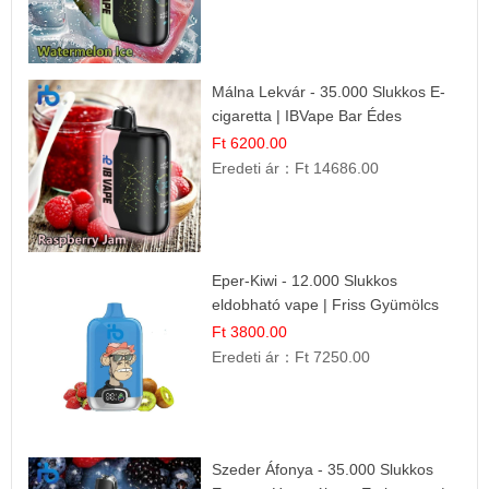
Málna Lekvár - 35.000 Slukkos E-
cigaretta | IBVape Bar Édes
Gyümölcs Íz
Ft 6200.00
Eredeti ár：
Ft 14686.00
Eper-Kiwi - 12.000 Slukkos
eldobható vape | Friss Gyümölcs
Kombináció
Ft 3800.00
Eredeti ár：
Ft 7250.00
Szeder Áfonya - 35.000 Slukkos