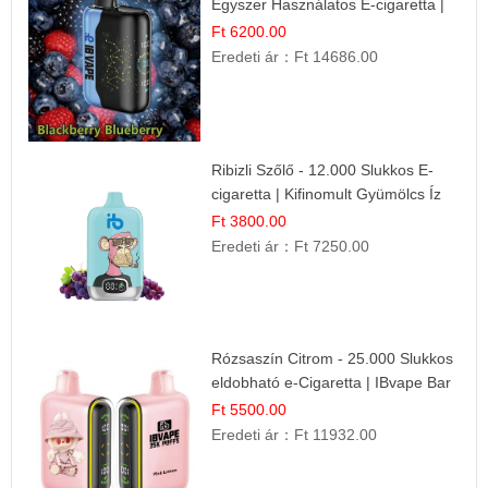
Egyszer Használatos E-cigaretta |
Prémium Ízélmény
Ft 6200.00
Eredeti ár：
Ft 14686.00
Ribizli Szőlő - 12.000 Slukkos E-
cigaretta | Kifinomult Gyümölcs Íz
Ft 3800.00
Eredeti ár：
Ft 7250.00
Rózsaszín Citrom - 25.000 Slukkos
eldobható e-Cigaretta | IBvape Bar
Ft 5500.00
Eredeti ár：
Ft 11932.00