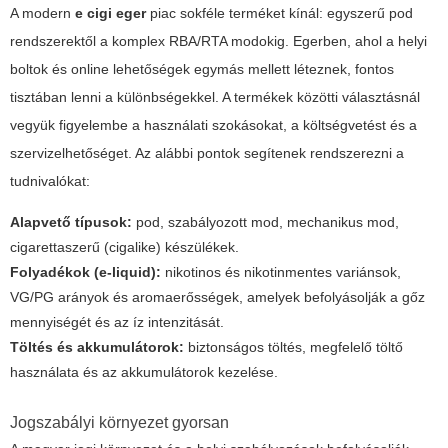
A modern
e cigi eger
piac sokféle terméket kínál: egyszerű pod
rendszerektől a komplex RBA/RTA modokig. Egerben, ahol a helyi
boltok és online lehetőségek egymás mellett léteznek, fontos
tisztában lenni a különbségekkel. A termékek közötti választásnál
vegyük figyelembe a használati szokásokat, a költségvetést és a
szervizelhetőséget. Az alábbi pontok segítenek rendszerezni a
tudnivalókat:
Alapvető típusok:
pod, szabályozott mod, mechanikus mod,
cigarettaszerű (cigalike) készülékek.
Folyadékok (e-liquid):
nikotinos és nikotinmentes variánsok,
VG/PG arányok és aromaerősségek, amelyek befolyásolják a gőz
mennyiségét és az íz intenzitását.
Töltés és akkumulátorok:
biztonságos töltés, megfelelő töltő
használata és az akkumulátorok kezelése.
Jogszabályi környezet gyorsan