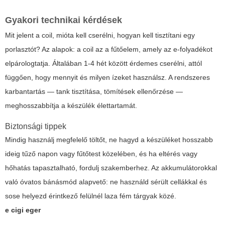
Gyakori technikai kérdések
Mit jelent a coil, mióta kell cserélni, hogyan kell tisztítani egy
porlasztót? Az alapok: a coil az a fűtőelem, amely az e-folyadékot
elpárologtatja. Általában 1-4 hét között érdemes cserélni, attól
függően, hogy mennyit és milyen ízeket használsz. A rendszeres
karbantartás — tank tisztítása, tömítések ellenőrzése —
meghosszabbítja a készülék élettartamát.
Biztonsági tippek
Mindig használj megfelelő töltőt, ne hagyd a készüléket hosszabb
ideig tűző napon vagy fűtőtest közelében, és ha eltérés vagy
hőhatás tapasztalható, fordulj szakemberhez. Az akkumulátorokkal
való óvatos bánásmód alapvető: ne használd sérült cellákkal és
sose helyezd érintkező felülnél laza fém tárgyak közé.
e cigi eger