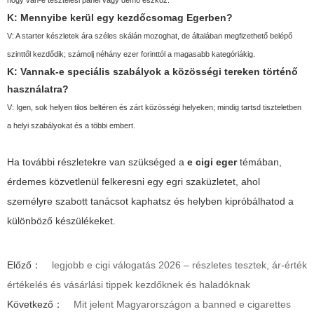
K: Mennyibe kerül egy kezdőcsomag Egerben?
V: A starter készletek ára széles skálán mozoghat, de általában megfizethető belépő
szinttől kezdődik; számolj néhány ezer forinttól a magasabb kategóriákig.
K: Vannak-e speciális szabályok a közösségi tereken történő
használatra?
V: Igen, sok helyen tilos beltéren és zárt közösségi helyeken; mindig tartsd tiszteletben
a helyi szabályokat és a többi embert.
Ha további részletekre van szükséged a
e cigi eger
témában,
érdemes közvetlenül felkeresni egy egri szaküzletet, ahol
személyre szabott tanácsot kaphatsz és helyben kipróbálhatod a
különböző készülékeket.
Előző：
legjobb e cigi válogatás 2026 – részletes tesztek, ár-érték
értékelés és vásárlási tippek kezdőknek és haladóknak
Következő：
Mit jelent Magyarországon a banned e cigarettes