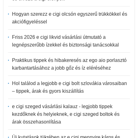
Hogyan szerezz e cigi olcsón egyszerű trükkökkel és
akciófigyeléssel
Friss 2026 e cigi likvid vásárlási útmutató a
legnépszerűbb ízekkel és biztonsági tanácsokkal
Praktikus tippek és hibakeresés az ego aio porlasztó
karbantartásához a jobb gőz és íz eléréséhez
Hol találod a legjobb e cigi bolt szlovákia városaiban
– tippek, árak és gyors kiszállítás
e cigi szeged vásárlási kalauz - legjobb tippek
kezdőknek és helyieknek, e cigi szeged boltok és
árak összehasonlítása
Új kutatások tükrében az e cigi mennyire káros és