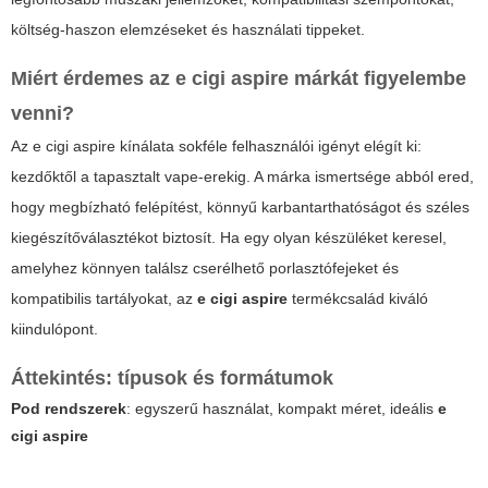
költség-haszon elemzéseket és használati tippeket.
Miért érdemes az
e cigi aspire
márkát figyelembe
venni?
Az
e cigi aspire
kínálata sokféle felhasználói igényt elégít ki:
kezdőktől a tapasztalt vape-erekig. A márka ismertsége abból ered,
hogy megbízható felépítést, könnyű karbantarthatóságot és széles
kiegészítőválasztékot biztosít. Ha egy olyan készüléket keresel,
amelyhez könnyen találsz cserélhető porlasztófejeket és
kompatibilis tartályokat, az
e cigi aspire
termékcsalád kiváló
kiindulópont.
Áttekintés: típusok és formátumok
Pod rendszerek
: egyszerű használat, kompakt méret, ideális
e
cigi aspire