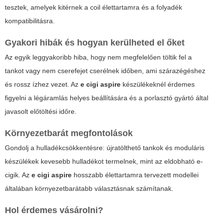
tesztek, amelyek kitérnek a coil élettartamra és a folyadék
kompatibilitásra.
Gyakori hibák és hogyan kerülheted el őket
Az egyik leggyakoribb hiba, hogy nem megfelelően töltik fel a
tankot vagy nem cserefejet cserélnek időben, ami szárazégéshez
és rossz ízhez vezet. Az
e cigi aspire
készülékeknél érdemes
figyelni a légáramlás helyes beállítására és a porlasztó gyártó által
javasolt előtöltési időre.
Környezetbarát megfontolások
Gondolj a hulladékcsökkentésre: újratölthető tankok és moduláris
készülékek kevesebb hulladékot termelnek, mint az eldobható e-
cigik. Az
e cigi aspire
hosszabb élettartamra tervezett modellei
általában környezetbarátabb választásnak számítanak.
Hol érdemes vásárolni?