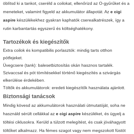
öblítsd ki a tankot, cseréld a coilokat, ellenőrizd az O-gyűrűket és a
meneteket, valamint figyeld az akkumulátor állapotát. Az
e cigi
aspire
készülékekhez gyakran kaphatók cserealkatrészek, így a
rutin karbantartás egyszerű és költséghatékony.
Tartozékok és kiegészítők
Extra coilok és kompatibilis porlasztók: mindig tarts otthon
pótfejeket.
Üvegcsere (tank): balesetbiztosítás okán hasznos tartalék.
Szivaccsal és pót tömítésekkel történő kiegészítés a szivárgás
elkerülése érdekében.
Töltők és akkumulátorok: eredeti kiegészítők használata ajánlott.
Biztonsági tanácsok
Mindig kövesd az akkumulátorok használati útmutatóját, soha ne
használd sérült cellákkal az
e cigi aspire
készüléket, és ügyelj a
töltési ciklusokra. Kerüld a túlzott melegítést, és csak jóváhagyott
töltőket alkalmazz. Ha fémes szagot vagy nem megszokott füstöt