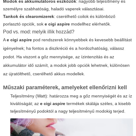
Modok és akkumulátoros eszközök
: nagyobb teljesítmény és
személyre szabhatóság, haladó vaperek választásai.
Tankok és clearomizerek
: cserélhető coilok és különböző
porlasztó opciók, sok
e cigi aspire
modellhez elérhetők.
Pod vs. mod: melyik illik hozzád?
A
e cigi aspire
pod rendszerek könnyebbek és kevesebb beállítást
igényelnek; ha fontos a diszkréció és a hordozhatóság, válassz
podot. Ha viszont a gőz mennyisége, az ízintenzitás és az
akkumulátor idő számít, a modok jobb opciók lehetnek, különösen
az újratölthető, cserélhető akkus modellek.
Műszaki paraméterek, amelyeket ellenőrizni kell
Teljesítmény (Watt): határozza meg a gőz mennyiségét és az íz
kiválóságát; az
e cigi aspire
termékek skálája széles, a kisebb
teljesítményű podoktól a nagy teljesítményű modokig terjed.