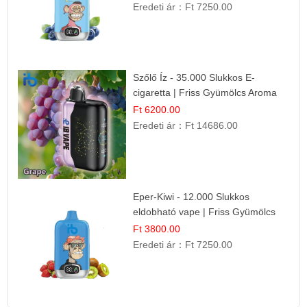
Eredeti ár：
Ft 7250.00
Szőlő Íz - 35.000 Slukkos E-
cigaretta | Friss Gyümölcs Aroma
Ft 6200.00
Eredeti ár：
Ft 14686.00
Eper-Kiwi - 12.000 Slukkos
eldobható vape | Friss Gyümölcs
Kombináció
Ft 3800.00
Eredeti ár：
Ft 7250.00