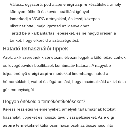
Válassz egyszerű, pod alapú
e cigi aspire
készüléket, amely
könnyen tölthető és kevés beállítást igényel.
Ismerkedj a VG/PG arányokkal, és kezdj közepes
nikotinszinttel, majd igazítsd az igényeidhez.
Tartsd be a karbantartási lépéseket, és ne hagyd üresen a
tankot, hogy elkerüld a szárazégetést.
Haladó felhasználói tippek
Azok, akik szeretnek kísérletezni, élvezni fogják a különböző coil-ok
és levegőbeviteli beállítások kombinatív hatását. A nagyobb
teljesítményű
e cigi aspire
modokkal finomhangolhatod a
hőmérsékletet, wattot és légáramlást, hogy maximalizáld az ízt és a
gőz mennyiségét.
Hogyan értékeld a termékértékeléseket?
Keress részletes véleményeket, amelyek tartalmaznak fotókat,
használati tippeket és hosszú távú visszajelzéseket. Az
e cigi
aspire
termékeknél különösen hasznosak az összehasonlító