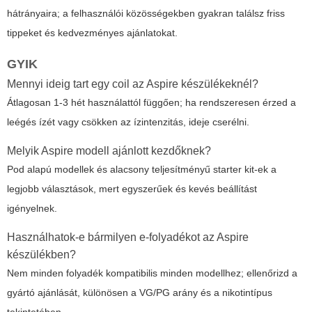
hátrányaira; a felhasználói közösségekben gyakran találsz friss
tippeket és kedvezményes ajánlatokat.
GYIK
Mennyi ideig tart egy coil az Aspire készülékeknél?
Átlagosan 1-3 hét használattól függően; ha rendszeresen érzed a
leégés ízét vagy csökken az ízintenzitás, ideje cserélni.
Melyik Aspire modell ajánlott kezdőknek?
Pod alapú modellek és alacsony teljesítményű starter kit-ek a
legjobb választások, mert egyszerűek és kevés beállítást
igényelnek.
Használhatok-e bármilyen e-folyadékot az Aspire
készülékben?
Nem minden folyadék kompatibilis minden modellhez; ellenőrizd a
gyártó ajánlását, különösen a VG/PG arány és a nikotintípus
tekintetében.