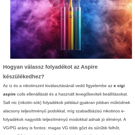
Hogyan válassz folyadékot az Aspire
készülékedhez?
Az íz és a nikotinszint kiválasztásánál vedd figyelembe az
e cigi
aspire
coils ellenállását és a használt levegőbeviteli beállításokat.
Salt nic (nikotin-sók) folyadékok például gyakran jobban működnek
alacsony teljesítményű podokkal, míg szabadbázisú nikotinos e-
folyadékok nagyobb teljesítményű modokkal adnak jó élményt. A
VG/PG arány is fontos: magas VG több gőzt és sűrűbb felhőt,