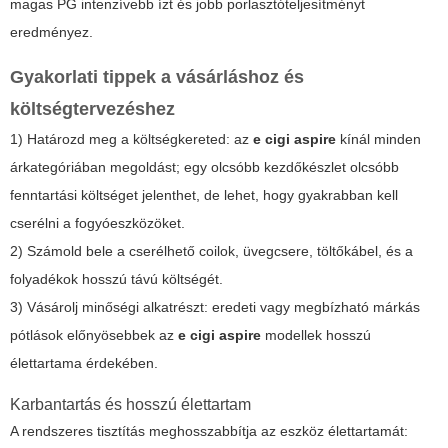
magas PG intenzívebb ízt és jobb porlasztóteljesítményt
eredményez.
Gyakorlati tippek a vásárláshoz és
költségtervezéshez
1) Határozd meg a költségkereted: az
e cigi aspire
kínál minden
árkategóriában megoldást; egy olcsóbb kezdőkészlet olcsóbb
fenntartási költséget jelenthet, de lehet, hogy gyakrabban kell
cserélni a fogyóeszközöket.
2) Számold bele a cserélhető coilok, üvegcsere, töltőkábel, és a
folyadékok hosszú távú költségét.
3) Vásárolj minőségi alkatrészt: eredeti vagy megbízható márkás
pótlások előnyösebbek az
e cigi aspire
modellek hosszú
élettartama érdekében.
Karbantartás és hosszú élettartam
A rendszeres tisztítás meghosszabbítja az eszköz élettartamát: