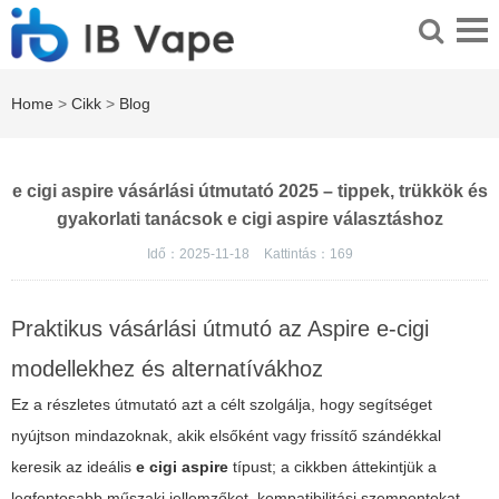
Home
>
Cikk
>
Blog
e cigi aspire vásárlási útmutató 2025 – tippek, trükkök és
gyakorlati tanácsok e cigi aspire választáshoz
Idő：2025-11-18
Kattintás：
169
Praktikus vásárlási útmutó az Aspire e-cigi
modellekhez és alternatívákhoz
Ez a részletes útmutató azt a célt szolgálja, hogy segítséget
nyújtson mindazoknak, akik elsőként vagy frissítő szándékkal
keresik az ideális
e cigi aspire
típust; a cikkben áttekintjük a
legfontosabb műszaki jellemzőket, kompatibilitási szempontokat,