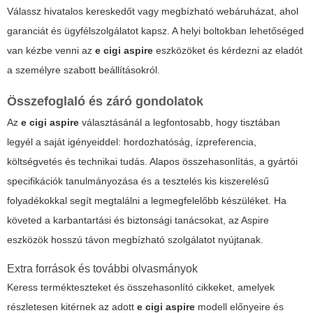
Válassz hivatalos kereskedőt vagy megbízható webáruházat, ahol
garanciát és ügyfélszolgálatot kapsz. A helyi boltokban lehetőséged
van kézbe venni az
e cigi aspire
eszközöket és kérdezni az eladót
a személyre szabott beállításokról.
Összefoglaló és záró gondolatok
Az
e cigi aspire
választásánál a legfontosabb, hogy tisztában
legyél a saját igényeiddel: hordozhatóság, ízpreferencia,
költségvetés és technikai tudás. Alapos összehasonlítás, a gyártói
specifikációk tanulmányozása és a tesztelés kis kiszerelésű
folyadékokkal segít megtalálni a legmegfelelőbb készüléket. Ha
követed a karbantartási és biztonsági tanácsokat, az Aspire
eszközök hosszú távon megbízható szolgálatot nyújtanak.
Extra források és további olvasmányok
Keress termékteszteket és összehasonlító cikkeket, amelyek
részletesen kitérnek az adott
e cigi aspire
modell előnyeire és