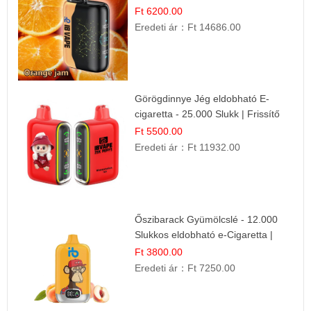
cigaretta
Ft 6200.00
Eredeti ár：
Ft 14686.00
Görögdinnye Jég eldobható E-
cigaretta - 25.000 Slukk | Frissítő
Nyári Íz
Ft 5500.00
Eredeti ár：
Ft 11932.00
Őszibarack Gyümölcslé - 12.000
Slukkos eldobható e-Cigaretta |
Friss Gyümölcs Íz
Ft 3800.00
Eredeti ár：
Ft 7250.00