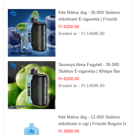
Kék Málna Jég - 35.000 Slukkos
eldobható E-cigaretta | Frissítő
Ízélmény
Ft 6200.00
Eredeti ár：
Ft 14686.00
Savanyú Alma Fagylalt - 35.000
Slukkos E-cigaretta | IBVape Bar
Ft 6200.00
Eredeti ár：
Ft 14686.00
Kék Málna Jég - 12.000 Slukkos
eldobható e cigi | Frissítő Bogyós Íz
Ft 3800.00