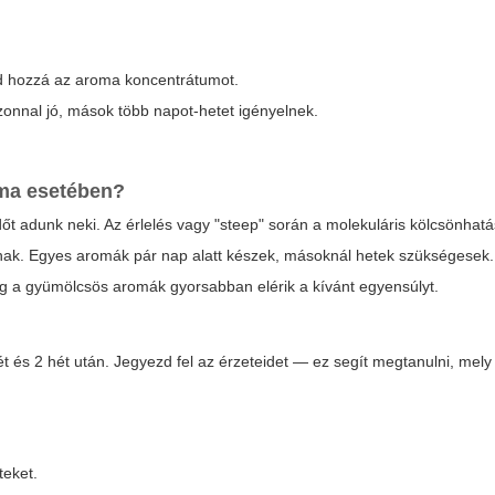
dd hozzá az aroma koncentrátumot.
onnal jó, mások több napot-hetet igényelnek.
roma esetében?
t adunk neki. Az érlelés vagy "steep" során a molekuláris kölcsönhat
ódnak. Egyes aromák pár nap alatt készek, másoknál hetek szükségesek.
íg a gyümölcsös aromák gyorsabban elérik a kívánt egyensúlyt.
hét és 2 hét után. Jegyezd fel az érzeteidet — ez segít megtanulni, mel
teket.