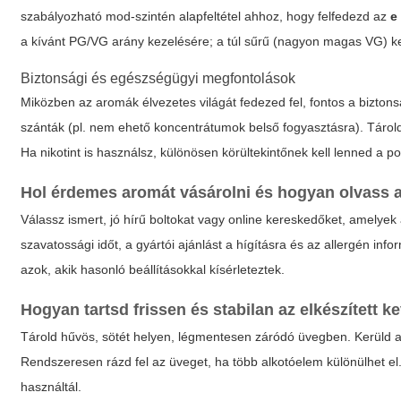
szabályozható mod-szintén alapfeltétel ahhoz, hogy felfedezd az
e
a kívánt PG/VG arány kezelésére; a túl sűrű (nagyon magas VG) ke
Biztonsági és egészségügyi megfontolások
Miközben az aromák élvezetes világát fedezed fel, fontos a bizt
szánták (pl. nem ehető koncentrátumok belső fogyasztásra). Tárold 
Ha nikotint is használsz, különösen körültekintőnek kell lenned a p
Hol érdemes aromát vásárolni és hogyan olvass 
Válassz ismert, jó hírű boltokat vagy online kereskedőket, amelyek 
szavatossági időt, a gyártói ajánlást a hígításra és az allergén in
azok, akik hasonló beállításokkal kísérleteztek.
Hogyan tartsd frissen és stabilan az elkészített 
Tárold hűvös, sötét helyen, légmentesen záródó üvegben. Kerüld a 
Rendszeresen rázd fel az üveget, ha több alkotóelem különülhet el
használtál.