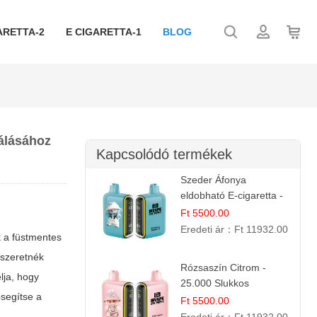
ARETTA-2
E CIGARETTA-1
BLOG
lálásához
Kapcsolódó termékek
Szeder Áfonya
eldobható E-cigaretta -
25.000 Slukk | Prémium
Ft 5500.00
Gyümölcs Íz
Eredeti ár：
Ft 11932.00
k a füstmentes
 szeretnék
Rózsaszín Citrom -
lja, hogy
25.000 Slukkos
ősegítse a
eldobható e-Cigaretta |
Ft 5500.00
IBvape Bar