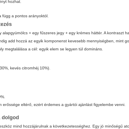
ényt hozhat.
a függ a pontos arányoktól.
tezés
y alapgyümölcs + egy fűszeres jegy + egy krémes háttér. A kontraszt h
Mindig add hozzá az egyik komponenst kevesebb mennyiségben, mint g
y megtalálása a cél: egyik elem se legyen túl domináns.
30%, kevés citromhéj 10%).
0%.
 erőssége eltérő, ezért érdemes a gyártói ajánlást figyelembe venni.
a dolgod
éző eszköz mind hozzájárulnak a következetességhez. Egy jó minőségű at