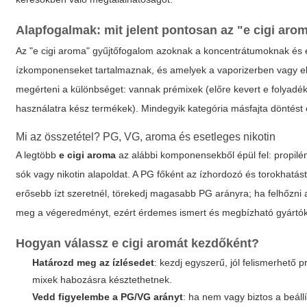
Alapfogalmak: mit jelent pontosan az "e cigi aro
Az "e cigi aroma" gyűjtőfogalom azoknak a koncentrátumoknak és e
ízkomponenseket tartalmaznak, és amelyek a vaporizerben vagy el
megérteni a különbséget: vannak prémixek (előre kevert e folyadéko
használatra kész termékek). Mindegyik kategória másfajta döntést 
Mi az összetétel? PG, VG, aroma és esetleges nikotin
A legtöbb
e cigi aroma
az alábbi komponensekből épül fel: propilén
sók vagy nikotin alapoldat. A PG főként az ízhordozó és torokhatást
erősebb ízt szeretnél, törekedj magasabb PG arányra; ha felhőzni
meg a végeredményt, ezért érdemes ismert és megbízható gyártókt
Hogyan válassz e cigi aromát kezdőként?
Határozd meg az ízlésedet
: kezdj egyszerű, jól felismerhető 
mixek habozásra késztethetnek.
Vedd figyelembe a PG/VG arányt
: ha nem vagy biztos a beáll