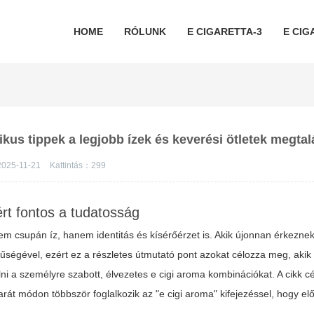
HOME
RÓLUNK
E CIGARETTA-3
E CIG
ikus tippek a legjobb ízek és keverési ötletek megta
2025-11-21
Kattintás：
299
rt fontos a tudatosság
m csupán íz, hanem identitás és kísérőérzet is. Akik újonnan érkezne
űségével, ezért ez a részletes útmutató pont azokat célozza meg, akik
ni a személyre szabott, élvezetes e cigi aroma kombinációkat. A cikk cé
át módon többször foglalkozik az "e cigi aroma" kifejezéssel, hogy el