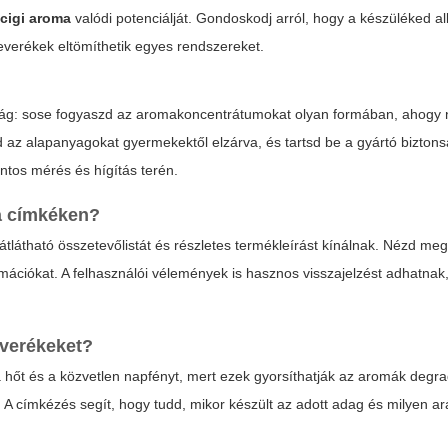
 cigi aroma
valódi potenciálját. Gondoskodj arról, hogy a készüléked a
verékek eltömíthetik egyes rendszereket.
onság: sose fogyaszd az aromakoncentrátumokat olyan formában, ahogy
az alapanyagokat gyermekektől elzárva, és tartsd be a gyártó biztonsá
ontos mérés és hígítás terén.
a címkéken?
átlátható összetevőlistát és részletes termékleírást kínálnak. Nézd meg
formációkat. A felhasználói vélemények is hasznos visszajelzést adhatna
keverékeket?
hőt és a közvetlen napfényt, mert ezek gyorsíthatják az aromák degra
. A címkézés segít, hogy tudd, mikor készült az adott adag és milyen a