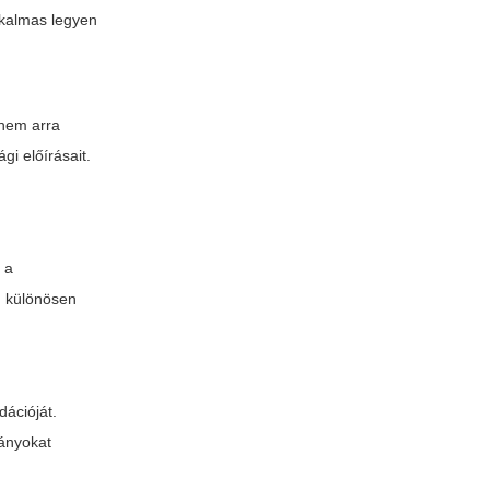
lkalmas legyen
 nem arra
gi előírásait.
 a
k, különösen
dációját.
rányokat