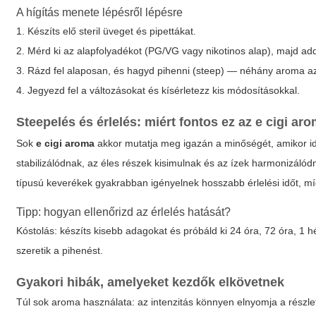
A hígítás menete lépésről lépésre
1. Készíts elő steril üveget és pipettákat.
2. Mérd ki az alapfolyadékot (PG/VG vagy nikotinos alap), majd a
3. Rázd fel alaposan, és hagyd pihenni (steep) — néhány aroma az
4. Jegyezd fel a változásokat és kísérletezz kis módosításokkal.
Steepelés és érlelés: miért fontos ez az e cigi a
Sok
e cigi aroma
akkor mutatja meg igazán a minőségét, amikor idő
stabilizálódnak, az éles részek kisimulnak és az ízek harmonizál
típusú keverékek gyakrabban igényelnek hosszabb érlelési időt, m
Tipp: hogyan ellenőrizd az érlelés hatását?
Kóstolás: készíts kisebb adagokat és próbáld ki 24 óra, 72 óra, 1 
szeretik a pihenést.
Gyakori hibák, amelyeket kezdők elkövetnek
Túl sok aroma használata: az intenzitás könnyen elnyomja a részle