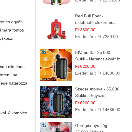
Eredeti ár：
Ft 11932.00
Red Bull Eper -
ket és egyéb
eldobható elektromos
cigi | Energizáló
Ft 3800.00
zámára fontos
Gyümölcs Íz
Eredeti ár：
Ft 7250.00
k (kész,
IBVape Bar 35.000
Slukk - Narancslekvár Íz
| Prémium E-cigaretta
Ft 6200.00
san nikotinos
Eredeti ár：
Ft 14686.00
önteni: ha
ősége határozza
Szeder Áfonya - 35.000
Slukkos Egyszer
Használatos E-cigaretta
Ft 6200.00
| Prémium Ízélmény
Eredeti ár：
Ft 14686.00
kkal. A komplex
Görögdinnye Jég -
t.