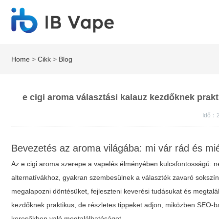
Home
>
Cikk
>
Blog
e cigi aroma választási kalauz kezdőknek prakt
Idő：
Bevezetés az aroma világába: mi vár rád és mié
Az e cigi aroma szerepe a vapelés élményében kulcsfontosságú: ne
alternatívákhoz, gyakran szembesülnek a választék zavaró sokszín
megalapozni döntésüket, fejleszteni keverési tudásukat és megtalál
kezdőknek praktikus, de részletes tippeket adjon, miközben SEO-bar
keresőkben való megtalálhatóságot.