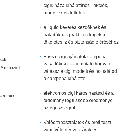
cigik háza kínálatához - akciók,
modellek és töltetek
e liquid keverés kezdőknek és
haladóknak praktikus tippek a
tökéletes íz és biztonság eléréséhez
Friss e cigi ajánlatok campona
ások
vásárlóknak — útmutató hogyan
 A desszert
válassz e cigi modellt és hol találod
a campona kínálatot
elektromos cigi káros hatásai és a
y aromák
tudomány legfrissebb eredményei
az egészségről
Valós tapasztalatok és profi teszt —
vype vélemények, árak és