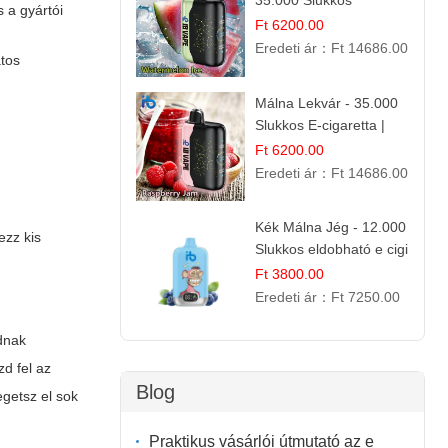
35.000 Slukkos
 a gyártói
eldobható vape |
Ft 6200.00
IBVape Bar Frissítő
Eredeti ár：
Ft 14686.00
atos
Nyári Íz
Málna Lekvár - 35.000
Slukkos E-cigaretta |
IBVape Bar Édes
Ft 6200.00
Gyümölcs Íz
Eredeti ár：
Ft 14686.00
Kék Málna Jég - 12.000
ezz kis
Slukkos eldobható e cigi
| Frissítő Bogyós Íz
Ft 3800.00
Eredeti ár：
Ft 7250.00
odnak
d fel az
Blog
egetsz el sok
Praktikus vásárlói útmutató az e