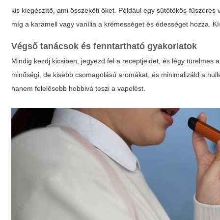
kis kiegészítő, ami összeköti őket. Például egy sütőtökös-fűszeres 
míg a karamell vagy vanília a krémességet és édességet hozza. Kí
Végső tanácsok és fenntartható gyakorlatok
Mindig kezdj kicsiben, jegyezd fel a receptjeidet, és légy türelmes 
minőségi, de kisebb csomagolású aromákat, és minimalizáld a hulla
hanem felelősebb hobbivá teszi a vapelést.