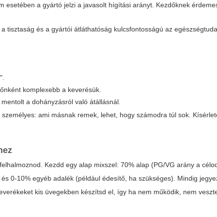
m esetében a gyártó jelzi a javasolt hígítási arányt. Kezdőknek érdemes
; a tisztaság és a gyártói átláthatóság kulcsfontosságú az egészségtud
".
 időnként komplexebb a keverésük.
 mentolt a dohányzásról való átállásnál.
 személyes: ami másnak remek, lehet, hogy számodra túl sok. Kísérlet
hez
et felhalmoznod. Kezdd egy alap mixszel: 70% alap (PG/VG arány a cél
 és 0-10% egyéb adalék (például édesítő, ha szükséges). Mindig jegyez
keverékeket kis üvegekben készítsd el, így ha nem működik, nem veszt