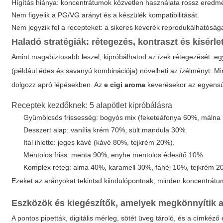
Hígítás hiánya: koncentrátumok közvetlen használata rossz eredm
Nem figyelik a PG/VG arányt és a készülék kompatibilitását.
Nem jegyzik fel a recepteket: a sikeres keverék reprodukálhatóság
Haladó stratégiák: rétegezés, kontraszt és kísérle
Amint magabiztosabb leszel, kipróbálhatod az ízek rétegezését: eg
(például édes és savanyú kombinációja) növelheti az ízélményt. 
dolgozz apró lépésekben. Az
e cigi aroma
keverésekor az egyensúl
Receptek kezdőknek: 5 alapötlet kipróbálásra
Gyümölcsös frissesség: bogyós mix (feketeáfonya 60%, málna 
Desszert alap: vanília krém 70%, sült mandula 30%.
Ital ihlette: jeges kávé (kávé 80%, tejkrém 20%).
Mentolos friss: menta 90%, enyhe mentolos édesítő 10%.
Komplex réteg: alma 40%, karamell 30%, fahéj 10%, tejkrém 2
Ezeket az arányokat tekintsd kiindulópontnak; minden koncentrátum
Eszközök és kiegészítők, amelyek megkönnyítik 
A pontos pipetták, digitális mérleg, sötét üveg tároló, és a címk