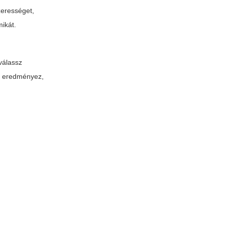
zerességet,
ikát.
 válassz
et eredményez,