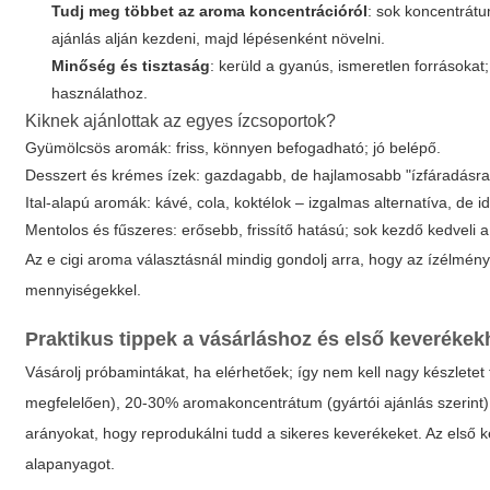
Tudj meg többet az aroma koncentrációról
: sok koncentrátu
ajánlás alján kezdeni, majd lépésenként növelni.
Minőség és tisztaság
: kerüld a gyanús, ismeretlen forrásokat
használathoz.
Kiknek ajánlottak az egyes ízcsoportok?
Gyümölcsös aromák: friss, könnyen befogadható; jó belépő.
Desszert és krémes ízek: gazdagabb, de hajlamosabb "ízfáradásra
Ital-alapú aromák: kávé, cola, koktélok – izgalmas alternatíva, de
Mentolos és fűszeres: erősebb, frissítő hatású; sok kezdő kedveli a
Az
e cigi aroma
választásnál mindig gondolj arra, hogy az ízélmény
mennyiségekkel.
Praktikus tippek a vásárláshoz és első keverékek
Vásárolj próbamintákat, ha elérhetőek; így nem kell nagy készlet
megfelelően), 20-30% aromakoncentrátum (gyártói ajánlás szerint)
arányokat, hogy reprodukálni tudd a sikeres keverékeket. Az első 
alapanyagot.