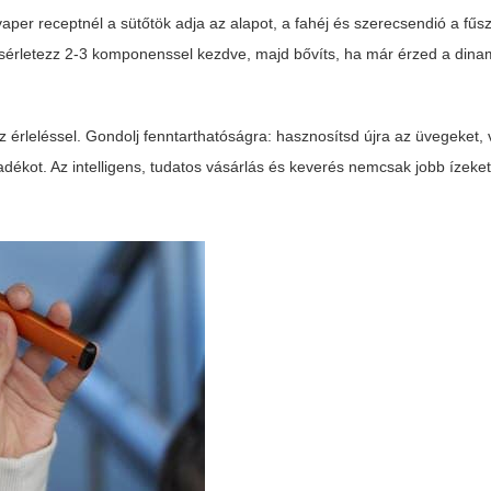
vaper receptnél a sütőtök adja az alapot, a fahéj és szerecsendió a fűs
sérletezz 2-3 komponenssel kezdve, majd bővíts, ha már érzed a dinam
az érleléssel. Gondolj fenntarthatóságra: hasznosítsd újra az üvegeket,
dékot. Az intelligens, tudatos vásárlás és keverés nemcsak jobb ízek