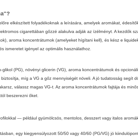
ma"?
lőre elkészített folyadékoknak a leírására, amelyek aromákat, édesítő
ektromos cigarettában gőzzé alakulva adják az ízélményt. A kezdők s
k), aroma koncentrátumok (amelyeket hígítani kell), és kész e liquide
és ismeretet igényel az optimális használathoz.
-glikol (PG), növényi glicerin (VG), aroma koncentrátumok és opcionáli
 biztosítja, míg a VG a gőz mennyiségét növeli. A jó tudatosság segít d
 akarsz, válassz magas VG-t. Az aroma koncentrátumok fajtája és min
ól beszerezni őket.
profilokkal — például gyümölcsös, mentolos, desszert vagy italos aromá
ításban, egy kiegyensúlyozott 50/50 vagy 40/60 (PG/VG) jó kiindulópon