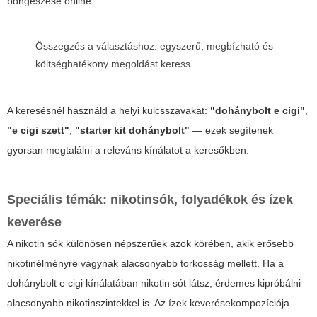
böngészése online.
Összegzés a választáshoz: egyszerű, megbízható és
költséghatékony megoldást keress.
A keresésnél használd a helyi kulcsszavakat:
"dohánybolt e cigi"
,
"e cigi szett"
,
"starter kit dohánybolt"
— ezek segítenek
gyorsan megtalálni a releváns kínálatot a keresőkben.
Speciális témák: nikotinsók, folyadékok és ízek
keverése
A nikotin sók különösen népszerűek azok körében, akik erősebb
nikotinélményre vágynak alacsonyabb torkosság mellett. Ha a
dohánybolt e cigi kínálatában nikotin sót látsz, érdemes kipróbálni
alacsonyabb nikotinszintekkel is. Az ízek keverésekompozíciója