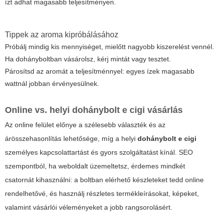
ízt adhat magasabb teljesítményen.
Tippek az aroma kipróbálásához
Próbálj mindig kis mennyiséget, mielőtt nagyobb kiszerelést vennél.
Ha dohányboltban vásárolsz, kérj mintát vagy tesztet.
Párosítsd az aromát a teljesítménnyel: egyes ízek magasabb
wattnál jobban érvényesülnek.
Online vs. helyi dohánybolt e cigi vásárlás
Az online felület előnye a szélesebb választék és az
árösszehasonlítás lehetősége, míg a helyi
dohánybolt e cigi
személyes kapcsolattartást és gyors szolgáltatást kínál. SEO
szempontból, ha weboldalt üzemeltetsz, érdemes mindkét
csatornát kihasználni: a boltban elérhető készleteket tedd online
rendelhetővé, és használj részletes termékleírásokat, képeket,
valamint vásárlói véleményeket a jobb rangsorolásért.