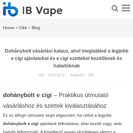
Home
>
Cikk
>
Blog
Dohánybolt vásárlási kalauz, ahol megtalálod a legjobb
e cigi ajánlatokat és e cigi szetteket kezdőknek és
haladóknak
Idő：2026-02-17
Kattintás：
260
dohánybolt e cigi
– Praktikus útmutató
vásárláshoz és szettek kiválasztásához
Ez az átfogó útmutató segít eligazodni, ha célod a legjobb
dohánybolt e cigi
ajánlatok felkutatása, akár kezdő vagy, akár
haladó felhasználó. A következő anyag részletesen elemzi a