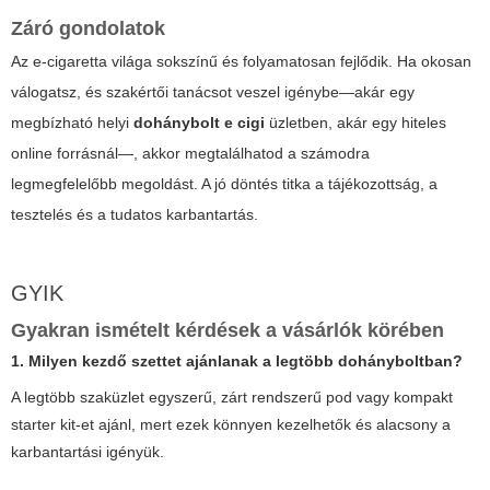
Záró gondolatok
Az e-cigaretta világa sokszínű és folyamatosan fejlődik. Ha okosan
válogatsz, és szakértői tanácsot veszel igénybe—akár egy
megbízható helyi
dohánybolt e cigi
üzletben, akár egy hiteles
online forrásnál—, akkor megtalálhatod a számodra
legmegfelelőbb megoldást. A jó döntés titka a tájékozottság, a
tesztelés és a tudatos karbantartás.
GYIK
Gyakran ismételt kérdések a vásárlók körében
1. Milyen kezdő szettet ajánlanak a legtöbb dohányboltban?
A legtöbb szaküzlet egyszerű, zárt rendszerű pod vagy kompakt
starter kit-et ajánl, mert ezek könnyen kezelhetők és alacsony a
karbantartási igényük.