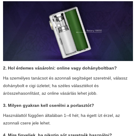
2. Hol érdemes vásárolni: online vagy dohányboltban?
Ha személyes tanácsot és azonnali segítséget szeretnél, válassz
dohánybolt e cigi üzletet; ha széles választékot és
árösszehasonlítást, az online vásárlás lehet jobb.
3. Milyen gyakran kell cserélni a porlasztót?
Használattól függően általában 1–4 hét; ha égett ízt érzel, az
azonnali csere jele lehet.
4. Mire figyeljek, ha nikotin sót szeretnék használni?