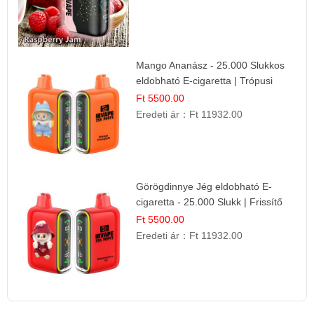
Mango Ananász - 25.000 Slukkos
eldobható E-cigaretta | Trópusi
Ízélmény
Ft 5500.00
Eredeti ár：
Ft 11932.00
Görögdinnye Jég eldobható E-
cigaretta - 25.000 Slukk | Frissítő
Nyári Íz
Ft 5500.00
Eredeti ár：
Ft 11932.00