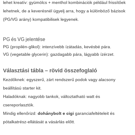
lehet kreatív: gyümölcs + menthol kombinációk például frissítőek
lehetnek, de a keverésnél ügyelj arra, hogy a különböző bázisok
(PG/VG arány) kompatibilisek legyenek.
PG és VG jelentése
PG (propilén-glikol): intenzívebb ízátadás, kevésbé pára.
VG (vegetable glycerin): gazdagabb pára, lágyabb ízérzet.
Választási tábla – rövid összefoglaló
Kezdőknek: egyszerű, zárt rendszerű podok vagy alacsony
beállítású starter kit.
Haladóknak: nagyobb tankok, változtatható watt és
csereporlasztók.
Mindig ellenőrizd:
dohánybolt e cigi
garanciafeltételeit és
pótalkatrész-ellátását a vásárlás előtt.