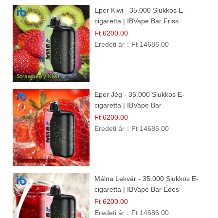
Eper Kiwi - 35.000 Slukkos E-
cigaretta | IBVape Bar Friss
Gyümölcs Ízek
Ft 6200.00
Eredeti ár：
Ft 14686.00
Eper Jég - 35.000 Slukkos E-
cigaretta | IBVape Bar
Ft 6200.00
Eredeti ár：
Ft 14686.00
Málna Lekvár - 35.000 Slukkos E-
cigaretta | IBVape Bar Édes
Gyümölcs Íz
Ft 6200.00
Eredeti ár：
Ft 14686.00