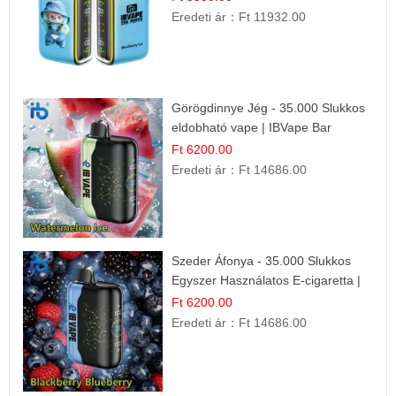
Eredeti ár：
Ft 11932.00
Görögdinnye Jég - 35.000 Slukkos
eldobható vape | IBVape Bar
Frissítő Nyári Íz
Ft 6200.00
Eredeti ár：
Ft 14686.00
Szeder Áfonya - 35.000 Slukkos
Egyszer Használatos E-cigaretta |
Prémium Ízélmény
Ft 6200.00
Eredeti ár：
Ft 14686.00