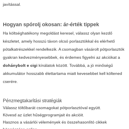
javítással.
Hogyan spórolj okosan: ár-érték tippek
Ha költséghatékony megoldást keresel, válassz olyan kezdő
készletet, amely hosszú távon olcsó porlasztókkal és elérhető
pótalkatrészekkel rendelkezik. A csomagban vásárolt pótporlasztók
gyakran kedvezményesebbek, és érdemes figyelni az akciókat a
dohánybolt e cigi
kínálatok között. Továbbá, a jó minőségű
akkumulátor hosszabb élettartama miatt kevesebbet kell költened
cserére.
Pénzmegtakarítási stratégiák
Válassz töltőbarát csomagokat pótporlasztóval együtt.
Kövesd az üzlet hűségprogramjait és akcióit.
Hasznos a vásárlói vélemények és összehasonlító cikkek