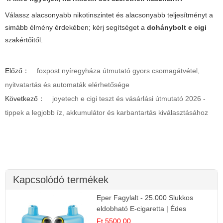
Válassz alacsonyabb nikotinszintet és alacsonyabb teljesítményt a
simább élmény érdekében; kérj segítséget a
dohánybolt e cigi
szakértőitől.
Előző：
foxpost nyíregyháza útmutató gyors csomagátvétel,
nyitvatartás és automaták elérhetősége
Következő：
joyetech e cigi teszt és vásárlási útmutató 2026 -
tippek a legjobb íz, akkumulátor és karbantartás kiválasztásához
Kapcsolódó termékek
Eper Fagylalt - 25.000 Slukkos
eldobható E-cigaretta | Édes
Desszert Íz
Ft 5500.00