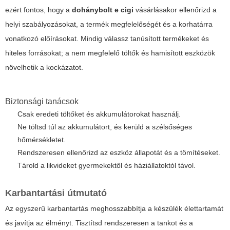
ezért fontos, hogy a
dohánybolt e cigi
vásárlásakor ellenőrizd a
helyi szabályozásokat, a termék megfelelőségét és a korhatárra
vonatkozó előírásokat. Mindig válassz tanúsított termékeket és
hiteles forrásokat; a nem megfelelő töltők és hamisított eszközök
növelhetik a kockázatot.
Biztonsági tanácsok
Csak eredeti töltőket és akkumulátorokat használj.
Ne töltsd túl az akkumulátort, és kerüld a szélsőséges
hőmérsékletet.
Rendszeresen ellenőrizd az eszköz állapotát és a tömítéseket.
Tárold a likvideket gyermekektől és háziállatoktól távol.
Karbantartási útmutató
Az egyszerű karbantartás meghosszabbítja a készülék élettartamát
és javítja az élményt. Tisztítsd rendszeresen a tankot és a