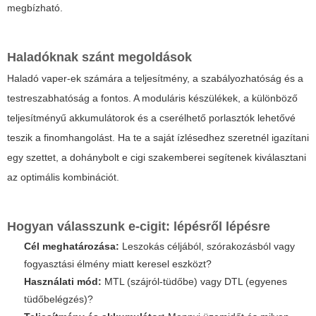
megbízható.
Haladóknak szánt megoldások
Haladó vaper-ek számára a teljesítmény, a szabályozhatóság és a
testreszabhatóság a fontos. A moduláris készülékek, a különböző
teljesítményű akkumulátorok és a cserélhető porlasztók lehetővé
teszik a finomhangolást. Ha te a saját ízlésedhez szeretnél igazítani
egy szettet, a dohánybolt e cigi szakemberei segítenek kiválasztani
az optimális kombinációt.
Hogyan válasszunk e-cigit: lépésről lépésre
Cél meghatározása:
Leszokás céljából, szórakozásból vagy
fogyasztási élmény miatt keresel eszközt?
Használati mód:
MTL (szájról-tüdőbe) vagy DTL (egyenes
tüdőbelégzés)?