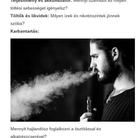
Teljesítmény és akkumulátor:
Mennyi üzemidőt és milyen
töltési sebességet igényelsz?
Töltők és likvidek:
Milyen ízek és nikotinszintek jönnek
szóba?
Karbantartás:
Mennyit hajlandósz foglalkozni a tisztítással és
alkatrészcserével?