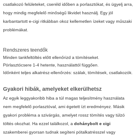
csatlakozó felületeket, cseréld időben a porlasztókat, és ügyelj arra,
hogy mindig megfelelő minőségű likvidet használj. Egy jól
karbantartott e-cigi ritkábban okoz kellemetlen ízeket vagy műszaki
problémákat.
Rendszeres teendők
Minden tankfeltöltés előtt ellenőrizd a tömítéseket.
Pórlasztócsere 1-4 hetente, használattól függően.
Időnként teljes alkatrész-ellenőrzés: szálak, tömítések, csatlakozók.
Gyakori hibák, amelyeket elkerülhetsz
Az egyik leggyakoribb hiba a túl magas teljesítmény használata
nem megfelelő porlasztóval, ami égetett ízt eredményez. Másik
gyakori probléma a szivárgás, amelyet rossz tömítés vagy túlzó
töltés okozhat. Ha ezzel találkozol, a
dohánybolt e cigi
szakemberei gyorsan tudnak segíteni pótalkatrésszel vagy