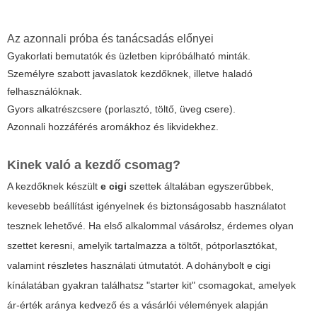
Az azonnali próba és tanácsadás előnyei
Gyakorlati bemutatók és üzletben kipróbálható minták.
Személyre szabott javaslatok kezdőknek, illetve haladó
felhasználóknak.
Gyors alkatrészcsere (porlasztó, töltő, üveg csere).
Azonnali hozzáférés aromákhoz és likvidekhez.
Kinek való a kezdő csomag?
A kezdőknek készült
e cigi
szettek általában egyszerűbbek,
kevesebb beállítást igényelnek és biztonságosabb használatot
tesznek lehetővé. Ha első alkalommal vásárolsz, érdemes olyan
szettet keresni, amelyik tartalmazza a töltőt, pótporlasztókat,
valamint részletes használati útmutatót. A dohánybolt e cigi
kínálatában gyakran találhatsz "starter kit" csomagokat, amelyek
ár-érték aránya kedvező és a vásárlói vélemények alapján