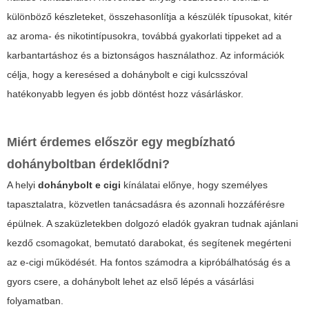
különböző készleteket, összehasonlítja a készülék típusokat, kitér
az aroma- és nikotintípusokra, továbbá gyakorlati tippeket ad a
karbantartáshoz és a biztonságos használathoz. Az információk
célja, hogy a keresésed a
dohánybolt e cigi
kulcsszóval
hatékonyabb legyen és jobb döntést hozz vásárláskor.
Miért érdemes először egy megbízható
dohányboltban érdeklődni?
A helyi
dohánybolt e cigi
kínálatai előnye, hogy személyes
tapasztalatra, közvetlen tanácsadásra és azonnali hozzáférésre
épülnek. A szaküzletekben dolgozó eladók gyakran tudnak ajánlani
kezdő csomagokat, bemutató darabokat, és segítenek megérteni
az e-cigi működését. Ha fontos számodra a kipróbálhatóság és a
gyors csere, a dohánybolt lehet az első lépés a vásárlási
folyamatban.