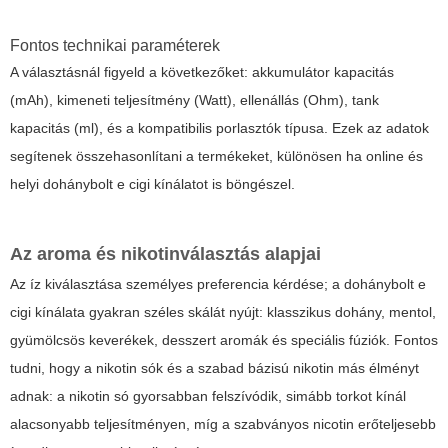
Fontos technikai paraméterek
A választásnál figyeld a következőket: akkumulátor kapacitás
(mAh), kimeneti teljesítmény (Watt), ellenállás (Ohm), tank
kapacitás (ml), és a kompatibilis porlasztók típusa. Ezek az adatok
segítenek összehasonlítani a termékeket, különösen ha online és
helyi dohánybolt e cigi kínálatot is böngészel.
Az aroma és nikotinválasztás alapjai
Az íz kiválasztása személyes preferencia kérdése; a dohánybolt e
cigi kínálata gyakran széles skálát nyújt: klasszikus dohány, mentol,
gyümölcsös keverékek, desszert aromák és speciális fúziók. Fontos
tudni, hogy a nikotin sók és a szabad bázisú nikotin más élményt
adnak: a nikotin só gyorsabban felszívódik, simább torkot kínál
alacsonyabb teljesítményen, míg a szabványos nicotin erőteljesebb