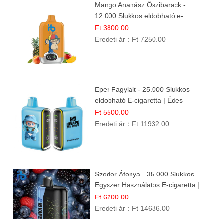
Mango Ananász Őszibarack -
12.000 Slukkos eldobható e-
Cigaretta
Ft 3800.00
Eredeti ár：
Ft 7250.00
Eper Fagylalt - 25.000 Slukkos
eldobható E-cigaretta | Édes
Desszert Íz
Ft 5500.00
Eredeti ár：
Ft 11932.00
Szeder Áfonya - 35.000 Slukkos
Egyszer Használatos E-cigaretta |
Prémium Ízélmény
Ft 6200.00
Eredeti ár：
Ft 14686.00