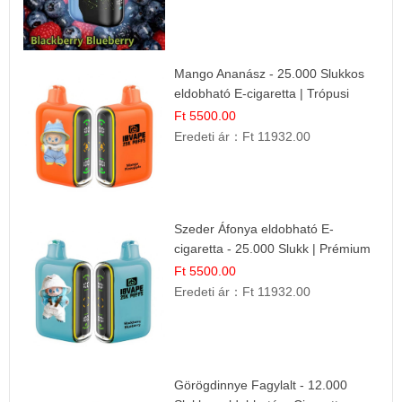
Mango Ananász - 25.000 Slukkos
eldobható E-cigaretta | Trópusi
Ízélmény
Ft 5500.00
Eredeti ár：
Ft 11932.00
Szeder Áfonya eldobható E-
cigaretta - 25.000 Slukk | Prémium
Gyümölcs Íz
Ft 5500.00
Eredeti ár：
Ft 11932.00
Görögdinnye Fagylalt - 12.000