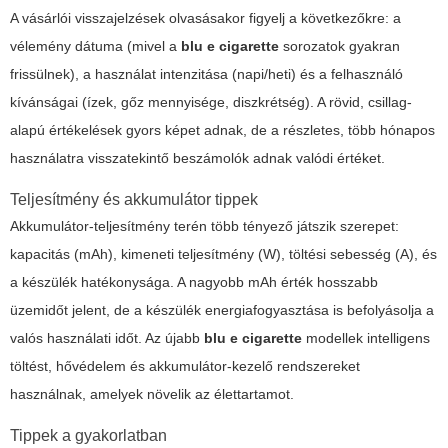
A vásárlói visszajelzések olvasásakor figyelj a következőkre: a
vélemény dátuma (mivel a
blu e cigarette
sorozatok gyakran
frissülnek), a használat intenzitása (napi/heti) és a felhasználó
kívánságai (ízek, gőz mennyisége, diszkrétség). A rövid, csillag-
alapú értékelések gyors képet adnak, de a részletes, több hónapos
használatra visszatekintő beszámolók adnak valódi értéket.
Teljesítmény és akkumulátor tippek
Akkumulátor-teljesítmény terén több tényező játszik szerepet:
kapacitás (mAh), kimeneti teljesítmény (W), töltési sebesség (A), és
a készülék hatékonysága. A nagyobb mAh érték hosszabb
üzemidőt jelent, de a készülék energiafogyasztása is befolyásolja a
valós használati időt. Az újabb
blu e cigarette
modellek intelligens
töltést, hővédelem és akkumulátor-kezelő rendszereket
használnak, amelyek növelik az élettartamot.
Tippek a gyakorlatban