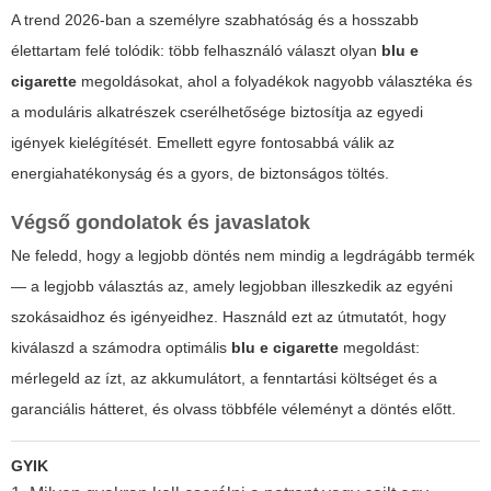
A trend 2026-ban a személyre szabhatóság és a hosszabb
élettartam felé tolódik: több felhasználó választ olyan
blu e
cigarette
megoldásokat, ahol a folyadékok nagyobb választéka és
a moduláris alkatrészek cserélhetősége biztosítja az egyedi
igények kielégítését. Emellett egyre fontosabbá válik az
energiahatékonyság és a gyors, de biztonságos töltés.
Végső gondolatok és javaslatok
Ne feledd, hogy a legjobb döntés nem mindig a legdrágább termék
— a legjobb választás az, amely legjobban illeszkedik az egyéni
szokásaidhoz és igényeidhez. Használd ezt az útmutatót, hogy
kiválaszd a számodra optimális
blu e cigarette
megoldást:
mérlegeld az ízt, az akkumulátort, a fenntartási költséget és a
garanciális hátteret, és olvass többféle véleményt a döntés előtt.
GYIK