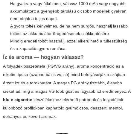
Ha gyakran vagy útközben, válassz 1000 mAh vagy nagyobb
akkumulátort; a gyengébb tárolású olcsóbb modellek gyakran
nem bírják a teljes napot.
A gyors töltés kényelmes, de ha nem sürgős, használj lassabb
töltést az akkumulátor öregedésének csökkentésére.
Mindig eredeti töltőt használj, ezzel elkerülhető a túlfeszültség
és a kapacitás gyors romlása.
Íz és aroma — hogyan válassz?
A folyadék összetétele (PG/VG arány), aroma koncentráció és a
nikotin típusa (szabad bázis vs. só) mind befolyásolják a szájban
érzett ízt és a torokhatást. A magas PG arány tisztább, élesebb
ízeket ad, míg a magas VG több gőzt és lágyabb ízt eredményez. A
blu e cigarette
készülékekhez elérhető patronok és folyadékok
különböző profilokban kaphatók: gyümölcsös, desszert, mentol,
dohányos és kevert aromák.