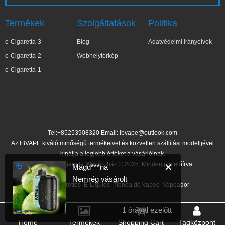
Termékek
Szolgáltatások
Politika
e-Cigaretta-3
Blog
Adatvédelmi irányelvek
e-Cigaretta-2
Webhelytérkép
e-Cigaretta-1
Tel:+85253908320 Email:
ibvape@outlook.com
Az IBVAPE kiváló minőségű termékeivel és közvetlen szállítási modelljével
kínálja a legjobb értéket a vásárlóinak.
IBVAPE E-cigaretta Webáruház © 2025. Minden jog előírva.
✕
Magd***na
Nemrég vásárolt
Link:
e-cigarettes
E-Liquids
Tienda de Vapeo
Vapeador
1 órával ezelőtt
Home
Termékek
Shopping Cart
Tagközpont