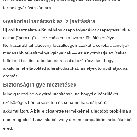
termék gyártási számára.
Gyakorlati tanácsok az íz javítására
Új coil használata előtt néhány csepp folyadékot csepegtessünk a
coilba ("priming") — ez csökkenti a száraz füstölés esélyét.
Ne használd túl alacsony feszültségen azokat a coilokat, amelyek
magasabb teljesítményt igényelnek — ez elnyomhatja az ízeket.
Időnként tisztítsd a tankot és a csatlakozó részeket, hogy
alkalommal eltávolítsd a lerakódásokat, amelyek tompíthatják az
aromát.
Biztonsági figyelmeztetések
Mindig tartsd be a gyártó utasításait, ne hagyd a készüléket
szélsőséges hőmérsékleten és soha ne használj sérült
akkumulátort. A
blu e cigarette
termékeknél a legtöbb probléma a
nem megfelelő használatból vagy a nem kompatibilis tartozékokból
ered.