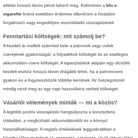
ellátás hosszú távon pénzt takarít meg. Különösen a
blu e
cigarette
brand esetében érdemes ellenőrizni a hivatalos
forgalmazó vagy engedélyes viszonteladó visszajelzéseit.
Fenntartási költségek: mit számolj be?
A kezdeti ár mellett számítsd bele a patronok vagy coilok
cseréjének gyakoriságát, a folyadékok költségét és az esetleges
akkumulátor-csere költségét. A tapasztalatok alapján egy olcsóbb
kezdeti eszköz hosszú távon drágább lehet, ha a patroncsere
gyakori és a fogyóeszközök többbe kerülnek. Az összegzésnél
mindig nézd meg az egy napi használatra vetített költséget.
Vásárlói vélemények minták — mi a közös?
A legtöbb pozitív visszajelzés hangsúlyozza a konzisztens
ízátadást, a megbízható akkumulátoridőt és a könnyű
használhatóságot. A negatív értékelések leggyakrabban a
következőkre mutatnak rá: csepegés, szivárgás, rövid akkumulátor-