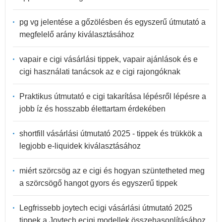
pg vg jelentése a gőzölésben és egyszerű útmutató a
megfelelő arány kiválasztásához
vapair e cigi vásárlási tippek, vapair ajánlások és e
cigi használati tanácsok az e cigi rajongóknak
Praktikus útmutató e cigi takarítása lépésről lépésre a
jobb íz és hosszabb élettartam érdekében
shortfill vásárlási útmutató 2025 - tippek és trükkök a
legjobb e-liquidek kiválasztásához
miért szörcsög az e cigi és hogyan szüntetheted meg
a szörcsögő hangot gyors és egyszerű tippek
Legfrissebb joytech ecigi vásárlási útmutató 2025
tippek a Joytech ecigi modellek összehasonlításához