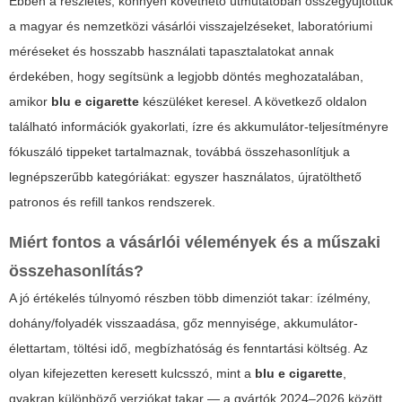
Ebben a részletes, könnyen követhető útmutatóban összegyűjtöttük
a magyar és nemzetközi vásárlói visszajelzéseket, laboratóriumi
méréseket és hosszabb használati tapasztalatokat annak
érdekében, hogy segítsünk a legjobb döntés meghozatalában,
amikor
blu e cigarette
készüléket keresel. A következő oldalon
található információk gyakorlati, ízre és akkumulátor-teljesítményre
fókuszáló tippeket tartalmaznak, továbbá összehasonlítjuk a
legnépszerűbb kategóriákat: egyszer használatos, újratölthető
patronos és refill tankos rendszerek.
Miért fontos a vásárlói vélemények és a műszaki
összehasonlítás?
A jó értékelés túlnyomó részben több dimenziót takar: ízélmény,
dohány/folyadék visszaadása, gőz mennyisége, akkumulátor-
élettartam, töltési idő, megbízhatóság és fenntartási költség. Az
olyan kifejezetten keresett kulcsszó, mint a
blu e cigarette
,
gyakran különböző verziókat takar — a gyártók 2024–2026 között