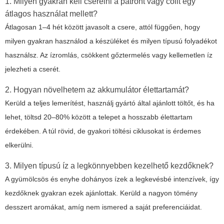
1. Milyen gyakran kell cserélni a patront vagy coilt egy
átlagos használat mellett?
Átlagosan 1–4 hét között javasolt a csere, attól függően, hogy
milyen gyakran használod a készüléket és milyen típusú folyadékot
használsz. Az ízromlás, csökkent gőztermelés vagy kellemetlen íz
jelezheti a cserét.
2. Hogyan növelhetem az akkumulátor élettartamát?
Kerüld a teljes lemerítést, használj gyártó által ajánlott töltőt, és ha
lehet, töltsd 20–80% között a telepet a hosszabb élettartam
érdekében. A túl rövid, de gyakori töltési ciklusokat is érdemes
elkerülni.
3. Milyen típusú íz a legkönnyebben kezelhető kezdőknek?
A gyümölcsös és enyhe dohányos ízek a legkevésbé intenzívek, így
kezdőknek gyakran ezek ajánlottak. Kerüld a nagyon tömény
desszert aromákat, amíg nem ismered a saját preferenciáidat.