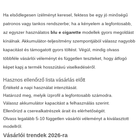
Ha elsődlegesen ízélményt keresel, fektess be egy jó minőségű
patronos vagy tankos rendszerbe; ha a kényelem a legfontosabb,
az egyszer használatos
blu e cigarette
modellek gyors megoldást
kínálnak. Akkumulátor-teljesítmény szempontjából válassz nagyobb
kapacitást és támogatott gyors töltést. Végül, mindig olvass
többféle vásárlói véleményt és független teszteket, hogy átfogó
képet kapj a termék hosszútávú viselkedéséről.
Hasznos ellenőrző lista vásárlás előtt
Értékeld a napi használat intenzitását.
Határozd meg, melyik ízprofil a legfontosabb számodra.
Válassz akkumulátor kapacitást a felhasználás szerint.
Ellenőrizd a cserealkatrészek árait és elérhetőségét.
Olvass legalább 5-10 független vásárlói véleményt a kiválasztott
modellről.
Vásárlói trendek 2026-ra