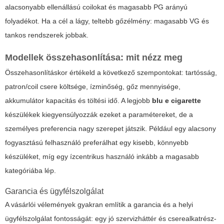
alacsonyabb ellenállású coilokat és magasabb PG arányú
folyadékot. Ha a cél a lágy, teltebb gőzélmény: magasabb VG és
tankos rendszerek jobbak.
Modellek összehasonlítása: mit nézz meg
Összehasonlításkor értékeld a következő szempontokat: tartósság,
patron/coil csere költsége, ízminőség, gőz mennyisége,
akkumulátor kapacitás és töltési idő. A legjobb
blu e cigarette
készülékek kiegyensúlyozzák ezeket a paramétereket, de a
személyes preferencia nagy szerepet játszik. Például egy alacsony
fogyasztású felhasználó preferálhat egy kisebb, könnyebb
készüléket, míg egy ízcentrikus használó inkább a magasabb
kategóriába lép.
Garancia és ügyfélszolgálat
A vásárlói vélemények gyakran említik a garancia és a helyi
ügyfélszolgálat fontosságát: egy jó szervizháttér és cserealkatrész-