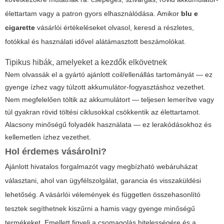
élettartam vagy a patron gyors elhasználódása. Amikor
blu e
cigarette
vásárlói értékeléseket olvasol, keresd a részletes,
fotókkal és használati idővel alátámasztott beszámolókat.
Tipikus hibák, amelyeket a kezdők elkövetnek
Nem olvassák el a gyártó ajánlott coil/ellenállás tartományát — ez
gyenge ízhez vagy túlzott akkumulátor-fogyasztáshoz vezethet.
Nem megfelelően töltik az akkumulátort — teljesen lemerítve vagy
túl gyakran rövid töltési ciklusokkal csökkentik az élettartamot.
Alacsony minőségű folyadék használata — ez lerakódásokhoz és
kellemetlen ízhez vezethet.
Hol érdemes vásárolni?
Ajánlott hivatalos forgalmazót vagy megbízható webáruházat
választani, ahol van ügyfélszolgálat, garancia és visszaküldési
lehetőség. A vásárlói vélemények és független összehasonlító
tesztek segíthetnek kiszűrni a hamis vagy gyenge minőségű
termékeket. Emellett figyelj a csomagolás hitelességére és a