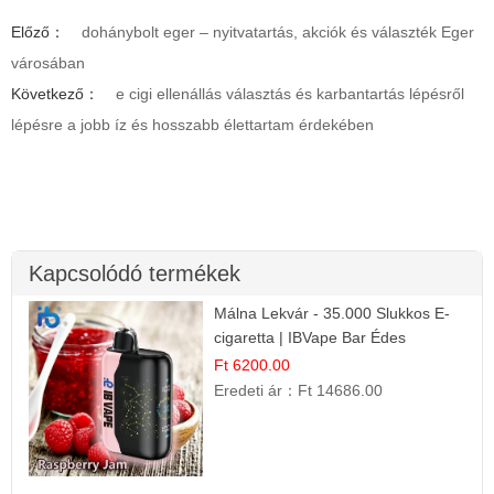
Előző：
dohánybolt eger – nyitvatartás, akciók és választék Eger
városában
Következő：
e cigi ellenállás választás és karbantartás lépésről
lépésre a jobb íz és hosszabb élettartam érdekében
Kapcsolódó termékek
Málna Lekvár - 35.000 Slukkos E-
cigaretta | IBVape Bar Édes
Gyümölcs Íz
Ft 6200.00
Eredeti ár：
Ft 14686.00