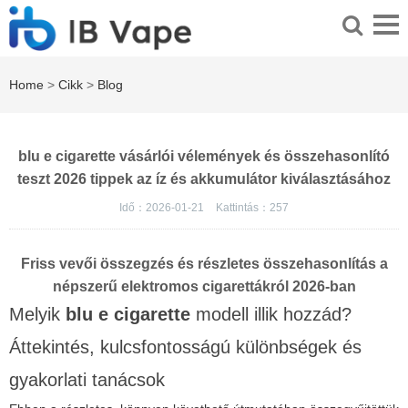
Home
>
Cikk
>
Blog
blu e cigarette vásárlói vélemények és összehasonlító
teszt 2026 tippek az íz és akkumulátor kiválasztásához
Idő：2026-01-21
Kattintás：
257
Friss vevői összegzés és részletes összehasonlítás a
népszerű elektromos cigarettákról 2026-ban
Melyik
blu e cigarette
modell illik hozzád?
Áttekintés, kulcsfontosságú különbségek és
gyakorlati tanácsok