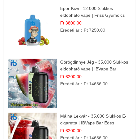
Eper-Kiwi - 12.000 Slukkos
eldobható vape | Friss Gyümölcs
Kombináció
Ft 3800.00
Eredeti ár：
Ft 7250.00
Görögdinnye Jég - 35.000 Slukkos
eldobható vape | IBVape Bar
Frissítő Nyári Íz
Ft 6200.00
Eredeti ár：
Ft 14686.00
Málna Lekvár - 35.000 Slukkos E-
cigaretta | IBVape Bar Édes
Gyümölcs Íz
Ft 6200.00
Eredeti ár：
Ft 14686.00