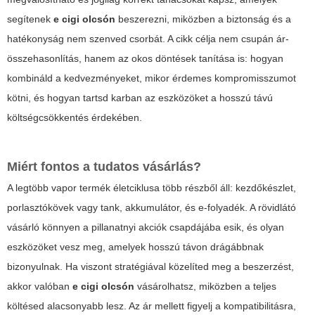
segítenek
e cigi olcsón
beszerezni, miközben a biztonság és a
hatékonyság nem szenved csorbát. A cikk célja nem csupán ár-
összehasonlítás, hanem az okos döntések tanítása is: hogyan
kombináld a kedvezményeket, mikor érdemes kompromisszumot
kötni, és hogyan tartsd karban az eszközöket a hosszú távú
költségcsökkentés érdekében.
Miért fontos a tudatos vásárlás?
A legtöbb vapor termék életciklusa több részből áll: kezdőkészlet,
porlasztókövek vagy tank, akkumulátor, és e-folyadék. A rövidlátó
vásárló könnyen a pillanatnyi akciók csapdájába esik, és olyan
eszközöket vesz meg, amelyek hosszú távon drágábbnak
bizonyulnak. Ha viszont stratégiával közelíted meg a beszerzést,
akkor valóban
e cigi olcsón
vásárolhatsz, miközben a teljes
költésed alacsonyabb lesz. Az ár mellett figyelj a kompatibilitásra,