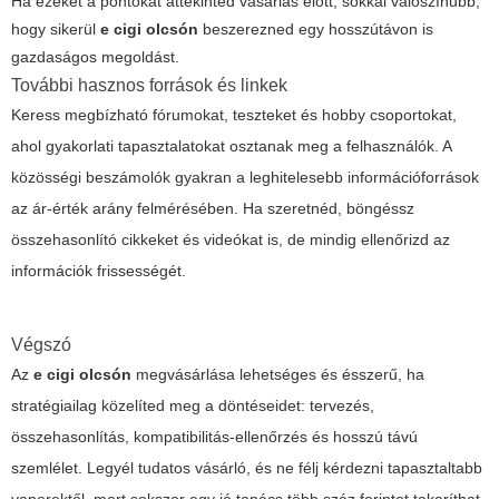
Ha ezeket a pontokat áttekinted vásárlás előtt, sokkal valószínűbb,
hogy sikerül
e cigi olcsón
beszerezned egy hosszútávon is
gazdaságos megoldást.
További hasznos források és linkek
Keress megbízható fórumokat, teszteket és hobby csoportokat,
ahol gyakorlati tapasztalatokat osztanak meg a felhasználók. A
közösségi beszámolók gyakran a leghitelesebb információforrások
az ár-érték arány felmérésében. Ha szeretnéd, böngéssz
összehasonlító cikkeket és videókat is, de mindig ellenőrizd az
információk frissességét.
Végszó
Az
e cigi olcsón
megvásárlása lehetséges és ésszerű, ha
stratégiailag közelíted meg a döntéseidet: tervezés,
összehasonlítás, kompatibilitás-ellenőrzés és hosszú távú
szemlélet. Legyél tudatos vásárló, és ne félj kérdezni tapasztaltabb