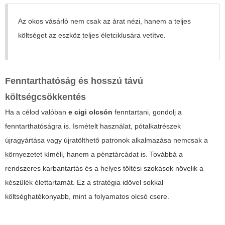
Az okos vásárló nem csak az árat nézi, hanem a teljes
költséget az eszköz teljes életciklusára vetítve.
Fenntarthatóság és hosszú távú
költségcsökkentés
Ha a célod valóban
e cigi olcsón
fenntartani, gondolj a
fenntarthatóságra is. Ismételt használat, pótalkatrészek
újragyártása vagy újratölthető patronok alkalmazása nemcsak a
környezetet kíméli, hanem a pénztárcádat is. Továbbá a
rendszeres karbantartás és a helyes töltési szokások növelik a
készülék élettartamát. Ez a stratégia idővel sokkal
költséghatékonyabb, mint a folyamatos olcsó csere.