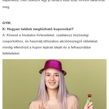
vaperektől, mert sokszor egy jó tanács több száz forintot takaríthat
meg.
GYIK
:
K: Hogyan találok megbízható kuponokat?
A: Kövesd a hivatalos hírleveleket, csatlakozz közösségi
csoportokhoz, és használj időszakos akcióösszegző oldalakat;
mindig ellenőrizd a kupon lejárati idejét és a felhasználási
feltételeket.