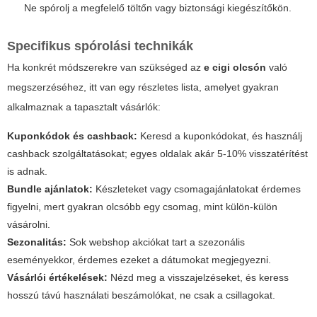
Ne spórolj a megfelelő töltőn vagy biztonsági kiegészítőkön.
Specifikus spórolási technikák
Ha konkrét módszerekre van szükséged az
e cigi olcsón
való
megszerzéséhez, itt van egy részletes lista, amelyet gyakran
alkalmaznak a tapasztalt vásárlók:
Kuponkódok és cashback:
Keresd a kuponkódokat, és használj
cashback szolgáltatásokat; egyes oldalak akár 5-10% visszatérítést
is adnak.
Bundle ajánlatok:
Készleteket vagy csomagajánlatokat érdemes
figyelni, mert gyakran olcsóbb egy csomag, mint külön-külön
vásárolni.
Sezonalitás:
Sok webshop akciókat tart a szezonális
eseményekkor, érdemes ezeket a dátumokat megjegyezni.
Vásárlói értékelések:
Nézd meg a visszajelzéseket, és keress
hosszú távú használati beszámolókat, ne csak a csillagokat.