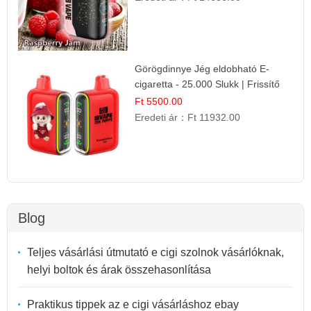
Görögdinnye Jég eldobható E-
cigaretta - 25.000 Slukk | Frissítő
Nyári Íz
Ft 5500.00
Eredeti ár：
Ft 11932.00
Blog
Teljes vásárlási útmutató e cigi szolnok vásárlóknak,
helyi boltok és árak összehasonlítása
Praktikus tippek az e cigi vásárláshoz ebay