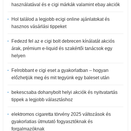
használatával és e cigi márkák valamint ebay akciók
Hol találod a legjobb ecigi online ajánlatokat és
hasznos vásárlási tippeket
Fedezd fel az e cigi bolt debrecen kínálatát akciós
árak, prémium e-liquid és szakértői tanácsok egy
helyen
Felrobbant e cigi eset a gyakorlatban – hogyan
előzhetjük meg és mit tegyünk egy baleset után
bekescsaba dohanybolt helyi akciók és nyitvatartás
tippek a legjobb választáshoz
elektromos cigaretta törvény 2025 változások és
gyakorlatias útmutató fogyasztóknak és
forgalmazóknak