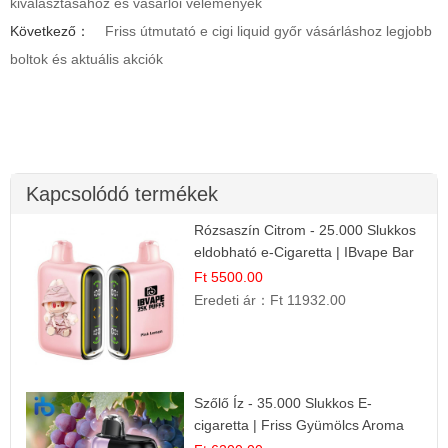
kiválasztásához és vásárlói vélemények
Következő：
Friss útmutató e cigi liquid győr vásárláshoz legjobb
boltok és aktuális akciók
Kapcsolódó termékek
Rózsaszín Citrom - 25.000 Slukkos
eldobható e-Cigaretta | IBvape Bar
Ft 5500.00
Eredeti ár：
Ft 11932.00
Szőlő Íz - 35.000 Slukkos E-
cigaretta | Friss Gyümölcs Aroma