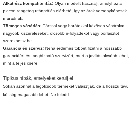
Alkatrész kompatibilitás:
Olyan modellt használj, amelyhez a
piacon rengeteg utánpótlás elérhető, így az árak versenyképesek
maradnak.
Tömeges vásárlás:
Társsal vagy barátokkal közösen vásárolva
nagyobb kiszereléseket, olcsóbb e-folyadékot vagy porlasztót
szerezhetsz be.
Garancia és szerviz:
Néha érdemes többet fizetni a hosszabb
garanciáért és megbízható szervizért, mert a javítás olcsóbb lehet,
mint a teljes csere.
Tipikus hibák, amelyeket kerülj el
Sokan azonnal a legolcsóbb terméket választják, de a hosszú távú
költség magasabb lehet. Ne feledd: