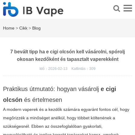
Home
>
Cikk
>
Blog
7 bevált tipp ha e cigi olcsón kell vásárolni, spórolj
okosan kezdőként és tapasztalt vaperekként
Idő：2026-02-13
Kattintás：
309
Praktikus útmutató: hogyan vásárolj
e cigi
olcsón
és értelmesen
A modern vaperek és a kezdők számára egyaránt fontos cél, hogy
megőrizzék a minőséget anélkül, hogy többet költenének a
szükségesnél. Ebben az összefoglalóban gyakorlati,
megvalósítható és jogilag korrekt tanácsokat kapsz, amelyek