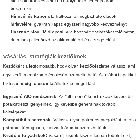
alatt sok profi készletet és e-folyadékot lehet jó áron
beszerezni.
Hírlevél és kuponok
: Iratkozz fel megbízható eladók
hírlevelére; gyakran kapsz egyszeri nagyobb kedvezményt.
Használt piac
: Jó állapotú, alig használt eszközöket találhatsz,
de mindig ellenőrizd az akkumulátort és a szigetelést.
Vásárlási stratégiák kezdőknek
Kezdőként a legfontosabb, hogy olyan kezdőkészletet válassz, ami
egyszerű, megbízható és olcsón üzemeltethető. Az alábbi tippekkel
biztosan
e cigi olcsón
találhatsz jó megoldást:
Egyszerű AIO rendszerek:
Az "all-in-one" konstrukciók kevesebb
pótalkatrészt igényelnek, így kevésbé generálnak további
költségeket.
Kompatibilis patronok:
Válassz olyan patronos megoldást, ahol a
patronok tömegesen, kedvező áron beszerezhetőek.
Kezdő e-folyadékok:
Vásárolj kisebb kiszerelésben többféle ízt,