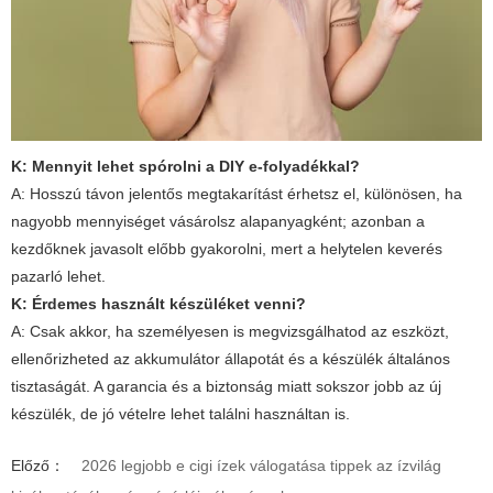
K: Mennyit lehet spórolni a DIY e-folyadékkal?
A: Hosszú távon jelentős megtakarítást érhetsz el, különösen, ha
nagyobb mennyiséget vásárolsz alapanyagként; azonban a
kezdőknek javasolt előbb gyakorolni, mert a helytelen keverés
pazarló lehet.
K: Érdemes használt készüléket venni?
A: Csak akkor, ha személyesen is megvizsgálhatod az eszközt,
ellenőrizheted az akkumulátor állapotát és a készülék általános
tisztaságát. A garancia és a biztonság miatt sokszor jobb az új
készülék, de jó vételre lehet találni használtan is.
Előző：
2026 legjobb e cigi ízek válogatása tippek az ízvilág