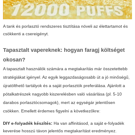
A tank és porlasztó rendszeres tisztítása növeli az élettartamot és
csökkenti a csereigényt.
Tapasztalt vapereknek: hogyan faragj költséget
okosan?
A tapasztalt használók számára a megtakarítás már összetettebb
stratégiákat igényel. Az egyik leggazdaságosabb út a jó minőségű,
újratölthető tartályok és a saját porlasztók preferálása. Ajánlott a
pótalkatrészek nagyobb kiszerelésben való vásárlása (pl. 5-10
darabos porlasztócsomagok), mert az egységár jelentősen
csökken. Emellett érdemes figyelni a következőkre:
DIY e-folyadék készítés:
Ha van affinitásod, a saját e-folyadék
keverése hosszú távon jelentős megtakarítást eredményez.