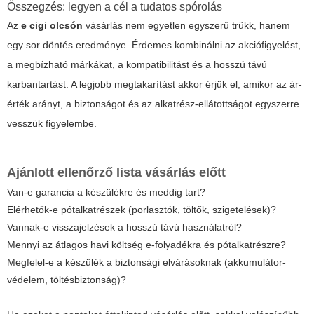
Összegzés: legyen a cél a tudatos spórolás
Az
e cigi olcsón
vásárlás nem egyetlen egyszerű trükk, hanem
egy sor döntés eredménye. Érdemes kombinálni az akciófigyelést,
a megbízható márkákat, a kompatibilitást és a hosszú távú
karbantartást. A legjobb megtakarítást akkor érjük el, amikor az ár-
érték arányt, a biztonságot és az alkatrész-ellátottságot egyszerre
vesszük figyelembe.
Ajánlott ellenőrző lista vásárlás előtt
Van-e garancia a készülékre és meddig tart?
Elérhetők-e pótalkatrészek (porlasztók, töltők, szigetelések)?
Vannak-e visszajelzések a hosszú távú használatról?
Mennyi az átlagos havi költség e-folyadékra és pótalkatrészre?
Megfelel-e a készülék a biztonsági elvárásoknak (akkumulátor-
védelem, töltésbiztonság)?