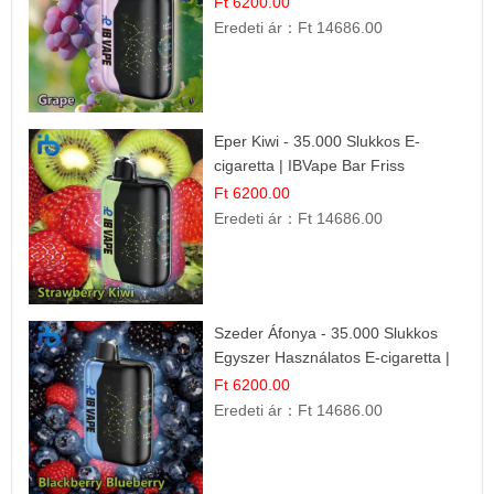
Ft 6200.00
Eredeti ár：
Ft 14686.00
Eper Kiwi - 35.000 Slukkos E-
cigaretta | IBVape Bar Friss
Gyümölcs Ízek
Ft 6200.00
Eredeti ár：
Ft 14686.00
Szeder Áfonya - 35.000 Slukkos
Egyszer Használatos E-cigaretta |
Prémium Ízélmény
Ft 6200.00
Eredeti ár：
Ft 14686.00