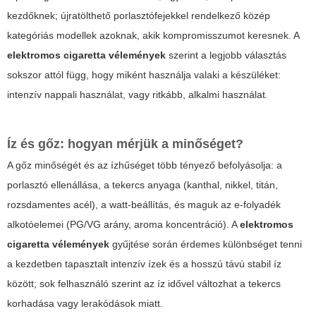
kezdőknek; újratölthető porlasztófejekkel rendelkező közép
kategóriás modellek azoknak, akik kompromisszumot keresnek. A
elektromos cigaretta vélemények
szerint a legjobb választás
sokszor attól függ, hogy miként használja valaki a készüléket:
intenzív nappali használat, vagy ritkább, alkalmi használat.
Íz és gőz: hogyan mérjük a minőséget?
A gőz minőségét és az ízhűséget több tényező befolyásolja: a
porlasztó ellenállása, a tekercs anyaga (kanthal, nikkel, titán,
rozsdamentes acél), a watt-beállítás, és maguk az e-folyadék
alkotóelemei (PG/VG arány, aroma koncentráció). A
elektromos
cigaretta vélemények
gyűjtése során érdemes különbséget tenni
a kezdetben tapasztalt intenzív ízek és a hosszú távú stabil íz
között; sok felhasználó szerint az íz idővel változhat a tekercs
korhadása vagy lerakódások miatt.