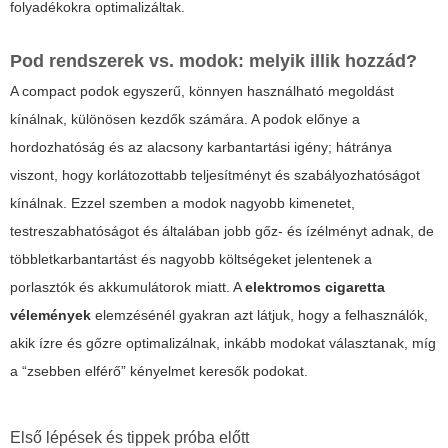
folyadékokra optimalizáltak.
Pod rendszerek vs. modok: melyik illik hozzád?
A compact podok egyszerű, könnyen használható megoldást
kínálnak, különösen kezdők számára. A podok előnye a
hordozhatóság és az alacsony karbantartási igény; hátránya
viszont, hogy korlátozottabb teljesítményt és szabályozhatóságot
kínálnak. Ezzel szemben a modok nagyobb kimenetet,
testreszabhatóságot és általában jobb gőz- és ízélményt adnak, de
többletkarbantartást és nagyobb költségeket jelentenek a
porlasztók és akkumulátorok miatt. A
elektromos cigaretta
vélemények
elemzésénél gyakran azt látjuk, hogy a felhasználók,
akik ízre és gőzre optimalizálnak, inkább modokat választanak, míg
a “zsebben elférő” kényelmet keresők podokat.
Első lépések és tippek próba előtt