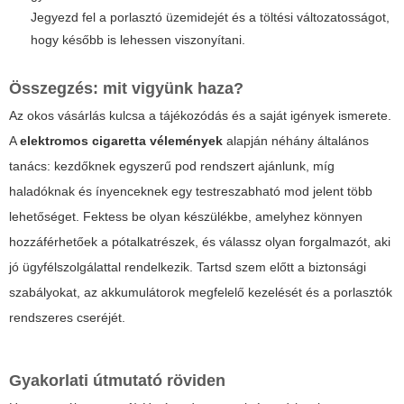
Jegyezd fel a porlasztó üzemidejét és a töltési változatosságot,
hogy később is lehessen viszonyítani.
Összegzés: mit vigyünk haza?
Az okos vásárlás kulcsa a tájékozódás és a saját igények ismerete.
A
elektromos cigaretta vélemények
alapján néhány általános
tanács: kezdőknek egyszerű pod rendszert ajánlunk, míg
haladóknak és ínyenceknek egy testreszabható mod jelent több
lehetőséget. Fektess be olyan készülékbe, amelyhez könnyen
hozzáférhetőek a pótalkatrészek, és válassz olyan forgalmazót, aki
jó ügyfélszolgálattal rendelkezik. Tartsd szem előtt a biztonsági
szabályokat, az akkumulátorok megfelelő kezelését és a porlasztók
rendszeres cseréjét.
Gyakorlati útmutató röviden