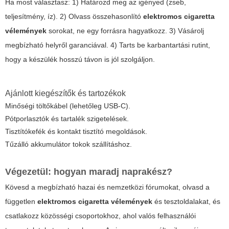
Ha most választasz: 1) Határozd meg az igényed (zseb,
teljesítmény, íz). 2) Olvass összehasonlító
elektromos cigaretta
vélemények
sorokat, ne egy forrásra hagyatkozz. 3) Vásárolj
megbízható helyről garanciával. 4) Tarts be karbantartási rutint,
hogy a készülék hosszú távon is jól szolgáljon.
Ajánlott kiegészítők és tartozékok
Minőségi töltőkábel (lehetőleg USB-C).
Pótporlasztók és tartalék szigetelések.
Tisztítókefék és kontakt tisztító megoldások.
Tűzálló akkumulátor tokok szállításhoz.
Végezetül: hogyan maradj naprakész?
Kövesd a megbízható hazai és nemzetközi fórumokat, olvasd a
független
elektromos cigaretta vélemények
és tesztoldalakat, és
csatlakozz közösségi csoportokhoz, ahol valós felhasználói