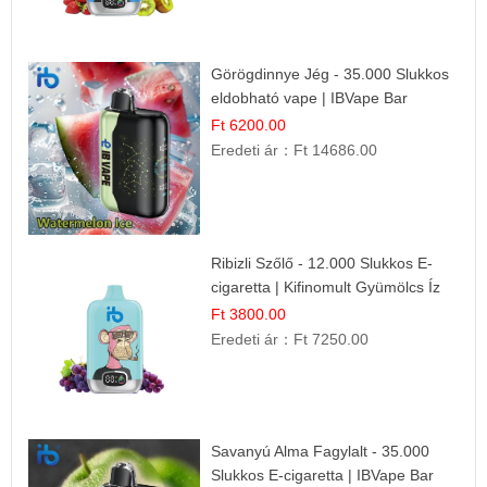
Görögdinnye Jég - 35.000 Slukkos
eldobható vape | IBVape Bar
Frissítő Nyári Íz
Ft 6200.00
Eredeti ár：
Ft 14686.00
Ribizli Szőlő - 12.000 Slukkos E-
cigaretta | Kifinomult Gyümölcs Íz
Ft 3800.00
Eredeti ár：
Ft 7250.00
Savanyú Alma Fagylalt - 35.000
Slukkos E-cigaretta | IBVape Bar