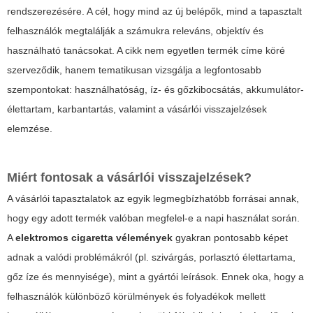
rendszerezésére. A cél, hogy mind az új belépők, mind a tapasztalt
felhasználók megtalálják a számukra releváns, objektív és
használható tanácsokat. A cikk nem egyetlen termék címe köré
szerveződik, hanem tematikusan vizsgálja a legfontosabb
szempontokat: használhatóság, íz- és gőzkibocsátás, akkumulátor-
élettartam, karbantartás, valamint a vásárlói visszajelzések
elemzése.
Miért fontosak a vásárlói visszajelzések?
A vásárlói tapasztalatok az egyik legmegbízhatóbb forrásai annak,
hogy egy adott termék valóban megfelel-e a napi használat során.
A
elektromos cigaretta vélemények
gyakran pontosabb képet
adnak a valódi problémákról (pl. szivárgás, porlasztó élettartama,
gőz íze és mennyisége), mint a gyártói leírások. Ennek oka, hogy a
felhasználók különböző körülmények és folyadékok mellett