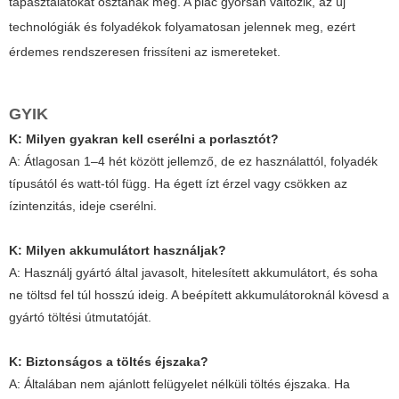
tapasztalatokat osztanak meg. A piac gyorsan változik, az új
technológiák és folyadékok folyamatosan jelennek meg, ezért
érdemes rendszeresen frissíteni az ismereteket.
GYIK
K: Milyen gyakran kell cserélni a porlasztót?
A: Átlagosan 1–4 hét között jellemző, de ez használattól, folyadék
típusától és watt-tól függ. Ha égett ízt érzel vagy csökken az
ízintenzitás, ideje cserélni.
K: Milyen akkumulátort használjak?
A: Használj gyártó által javasolt, hitelesített akkumulátort, és soha
ne töltsd fel túl hosszú ideig. A beépített akkumulátoroknál kövesd a
gyártó töltési útmutatóját.
K: Biztonságos a töltés éjszaka?
A: Általában nem ajánlott felügyelet nélküli töltés éjszaka. Ha