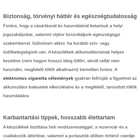
Biztonság, törvényi háttér és egészségtudatosság
Fontos, hogy a vásárlásnál és használatnál betartsuk a helyi
jogszabályokat, valamint olykor konzultáljunk egészségügyi
szakemberrel, különösen akkor, ha korábbi szív- vagy
tüdőbetegségünk van. A készülékek akkumulátorainak helyes
kezelése (nem hagyni hosszú ideig töltőn, sérült cellát nem
használni, megfelelő töltőt alkalmazni) kiemelten fontos. A
elektromos cigaretta vélemények
gyakran felhívják a figyelmet az
akkumulátor-balesetek elkerülésére és a megfelelő, tanúsított töltők
használatára.
Karbantartási tippek, hosszabb élettartam
A készülékek tisztítása heti rendszerességgel, a rezervoár és a
csatlakozók áttörlése, valamint a porlasztók időben történő cseréje