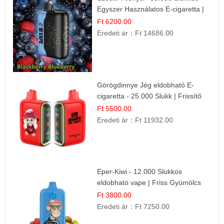
Egyszer Használatos E-cigaretta |
Prémium Ízélmény
Ft 6200.00
Eredeti ár：
Ft 14686.00
Görögdinnye Jég eldobható E-
cigaretta - 25.000 Slukk | Frissítő
Nyári Íz
Ft 5500.00
Eredeti ár：
Ft 11932.00
Eper-Kiwi - 12.000 Slukkos
eldobható vape | Friss Gyümölcs
Kombináció
Ft 3800.00
Eredeti ár：
Ft 7250.00