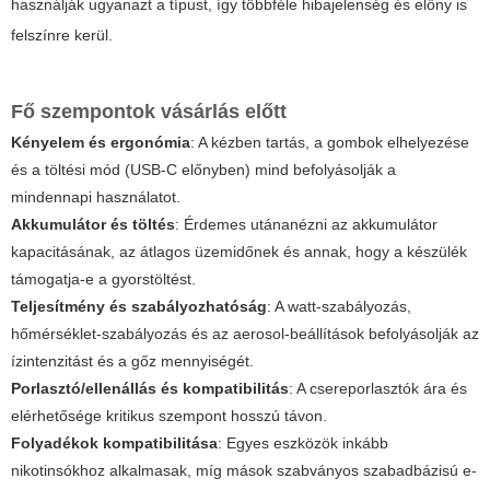
használják ugyanazt a típust, így többféle hibajelenség és előny is
felszínre kerül.
Fő szempontok vásárlás előtt
Kényelem és ergonómia
: A kézben tartás, a gombok elhelyezése
és a töltési mód (USB-C előnyben) mind befolyásolják a
mindennapi használatot.
Akkumulátor és töltés
: Érdemes utánanézni az akkumulátor
kapacitásának, az átlagos üzemidőnek és annak, hogy a készülék
támogatja-e a gyorstöltést.
Teljesítmény és szabályozhatóság
: A watt-szabályozás,
hőmérséklet-szabályozás és az aerosol-beállítások befolyásolják az
ízintenzitást és a gőz mennyiségét.
Porlasztó/ellenállás és kompatibilitás
: A csereporlasztók ára és
elérhetősége kritikus szempont hosszú távon.
Folyadékok kompatibilitása
: Egyes eszközök inkább
nikotinsókhoz alkalmasak, míg mások szabványos szabadbázisú e-