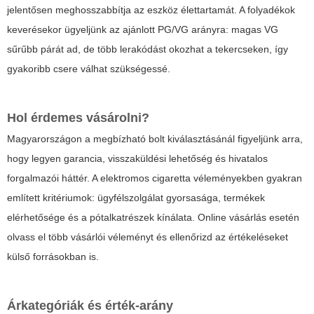
jelentősen meghosszabbítja az eszköz élettartamát. A folyadékok
keverésekor ügyeljünk az ajánlott PG/VG arányra: magas VG
sűrűbb párát ad, de több lerakódást okozhat a tekercseken, így
gyakoribb csere válhat szükségessé.
Hol érdemes vásárolni?
Magyarországon a megbízható bolt kiválasztásánál figyeljünk arra,
hogy legyen garancia, visszaküldési lehetőség és hivatalos
forgalmazói háttér. A
elektromos cigaretta vélemények
ben gyakran
említett kritériumok: ügyfélszolgálat gyorsasága, termékek
elérhetősége és a pótalkatrészek kínálata. Online vásárlás esetén
olvass el több vásárlói véleményt és ellenőrizd az értékeléseket
külső forrásokban is.
Árkategóriák és érték-arány