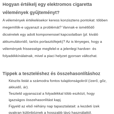
Hogyan értékelj egy
elektromos cigaretta
vélemények
gyűjteményt?
A vélemények értékelésekor keress konzisztens pontokat: többen
megemlítik-e ugyanazt a problémát? Vannak-e ismétlődő
dicséretek egy adott komponenssel kapcsolatban (pl. kiváló
akkumulátoridő, tartós porlasztófejek)? Az is lényeges, hogy a
vélemények frissessége megfelel-e a jelenlegi hardver- és
folyadékkínálatnak, mivel a piaci helyzet gyorsan változhat.
Tippek a teszteléshez és összehasonlításhoz
Készíts listát a számodra fontos tulajdonságokról (ízerő, gőz,
akkuidő, ár).
Teszteld ugyanazzal a folyadékkal több eszközt, hogy
igazságos összehasonlítást kapj.
Figyeld az első néhány nap tapasztalatait: a kezdeti ízek
gyakran különböznek a hosszabb távú használattól.