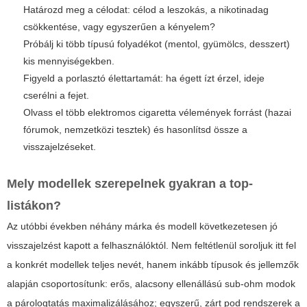
Határozd meg a célodat: célod a leszokás, a nikotinadag
csökkentése, vagy egyszerűen a kényelem?
Próbálj ki több típusú folyadékot (mentol, gyümölcs, desszert)
kis mennyiségekben.
Figyeld a porlasztó élettartamát: ha égett ízt érzel, ideje
cserélni a fejet.
Olvass el több
elektromos cigaretta vélemények
forrást (hazai
fórumok, nemzetközi tesztek) és hasonlítsd össze a
visszajelzéseket.
Mely modellek szerepelnek gyakran a top-
listákon?
Az utóbbi években néhány márka és modell következetesen jó
visszajelzést kapott a felhasználóktól. Nem feltétlenül soroljuk itt fel
a konkrét modellek teljes nevét, hanem inkább típusok és jellemzők
alapján csoportosítunk: erős, alacsony ellenállású sub-ohm modok
a párologtatás maximalizálásához; egyszerű, zárt pod rendszerek a