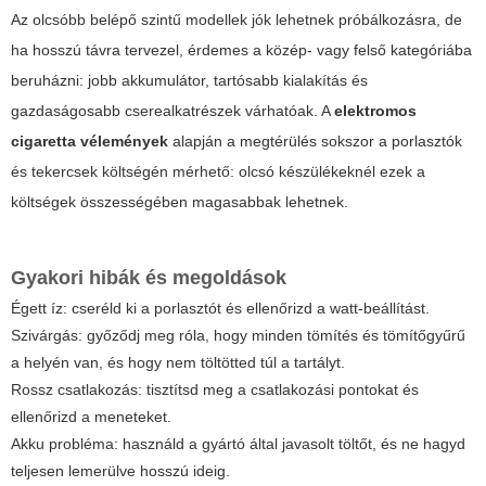
Az olcsóbb belépő szintű modellek jók lehetnek próbálkozásra, de
ha hosszú távra tervezel, érdemes a közép- vagy felső kategóriába
beruházni: jobb akkumulátor, tartósabb kialakítás és
gazdaságosabb cserealkatrészek várhatóak. A
elektromos
cigaretta vélemények
alapján a megtérülés sokszor a porlasztók
és tekercsek költségén mérhető: olcsó készülékeknél ezek a
költségek összességében magasabbak lehetnek.
Gyakori hibák és megoldások
Égett íz: cseréld ki a porlasztót és ellenőrizd a watt-beállítást.
Szivárgás: győződj meg róla, hogy minden tömítés és tömítőgyűrű
a helyén van, és hogy nem töltötted túl a tartályt.
Rossz csatlakozás: tisztítsd meg a csatlakozási pontokat és
ellenőrizd a meneteket.
Akku probléma: használd a gyártó által javasolt töltőt, és ne hagyd
teljesen lemerülve hosszú ideig.