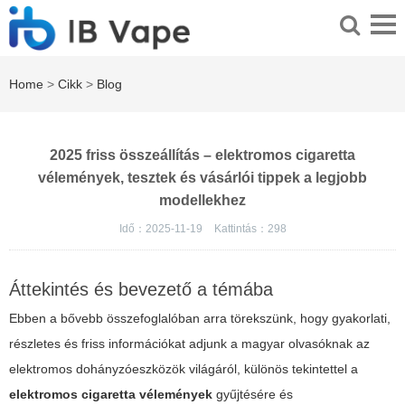
Home
>
Cikk
>
Blog
2025 friss összeállítás – elektromos cigaretta
vélemények, tesztek és vásárlói tippek a legjobb
modellekhez
Idő：2025-11-19
Kattintás：
298
Áttekintés és bevezető a témába
Ebben a bővebb összefoglalóban arra törekszünk, hogy gyakorlati,
részletes és friss információkat adjunk a magyar olvasóknak az
elektromos dohányzóeszközök világáról, különös tekintettel a
elektromos cigaretta vélemények
gyűjtésére és