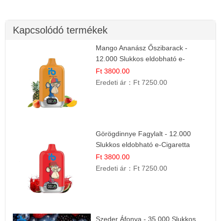
Kapcsolódó termékek
Mango Ananász Őszibarack -
12.000 Slukkos eldobható e-
Cigaretta
Ft 3800.00
Eredeti ár：
Ft 7250.00
Görögdinnye Fagylalt - 12.000
Slukkos eldobható e-Cigaretta
Ft 3800.00
Eredeti ár：
Ft 7250.00
Szeder Áfonya - 35.000 Slukkos